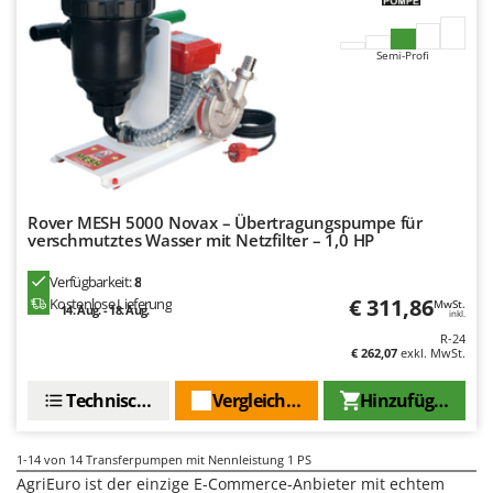
Spiralmac
Spring Protezione
Semi-Profi
Spyro
Stanley
Stiga
Stocker
Sunseeker
Rover MESH 5000 Novax – Übertragungspumpe für
verschmutztes Wasser mit Netzfilter – 1,0 HP
T
Tecla
Verfügbarkeit:
8
€ 311,86
Kostenlose Lieferung
MwSt.
TecnoGen
14. Aug. - 18. Aug.
inkl.
Tellarini Pompe
R-24
€ 262,07
exkl. MwSt.
Telwin
Technische Daten
Vergleichen Sie
Hinzufügen
Tenco
Tineco
1-14
von 14 Transferpumpen mit Nennleistung 1 PS
Titania
AgriEuro ist der einzige E-Commerce-Anbieter mit echtem