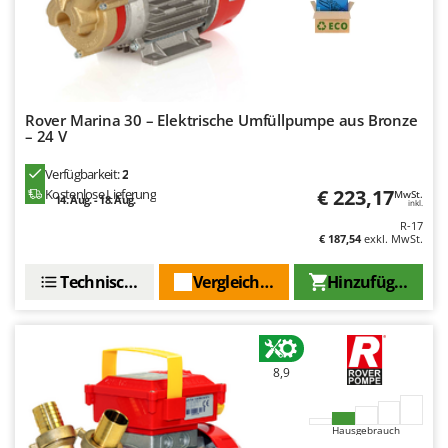
Vogelscheuchen - Vogelabwehr
KitchenAid
W
Komo
Wasserpumpen
L
Wasserpumpen für Traktoren
Laica
Wein- und Obstpressen
Rover Marina 30 – Elektrische Umfüllpumpe aus Bronze
Lampacrescia - MGM
– 24 V
Wein- und Ölschichtenfilter
Landxcape
Verfügbarkeit:
2
Weitere Produkte
LAR Casalinghi
€ 223,17
Kostenlose Lieferung
MwSt.
14. Aug. - 18. Aug.
inkl.
Wiesenwalzen für Traktor
Lavor
R-17
Wippsägen
€ 187,54
exkl. MwSt.
Linea VZ
Wurstfüller
Technische Daten
Vergleichen Sie
Hinzufügen
Lisam
Z
Lotusgrill
Zerstäuber
M
Zinkeneggen
M.A.I.BO.
8,9
Zubehör für Rasentraktoren
Macom
Macte Ovens
Hausgebrauch