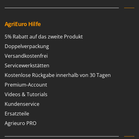
Reinigungsmaschinen für Fassaden, Fenster und PV-Anlagen
GreenBay
Rührtöpfe mit Elektrischem Rührwerk
Greenworks
Rupfmaschinen
AgriEuro Hilfe
GRIFO
S
GVS
5% Rabatt auf das zweite Produkt
Sämaschinen und Düngerstreuer
GYS
Doppelverpackung
Scheibenpflüge
Versandkostenfrei
H
Schneefräsen
Hailo
Servicewerkstätten
Schneeräumer
Helvi
Schrotmühlen - elektrisch
Kostenlose Rückgabe innerhalb von 30 Tagen
Henx
Schwader für Traktoren
Premium-Account
HiKOKI
Schweißgeräte
Videos & Tutorials
Honda
Seilwinden - Motorseilwinden
Kundenservice
I
Sichelmähwerke für Traktoren
Ersatzteile
Idromatic
Sichelmulcher für Traktoren
Agrieuro PRO
Il-Tec
Sortierer für Oliven
Imperia