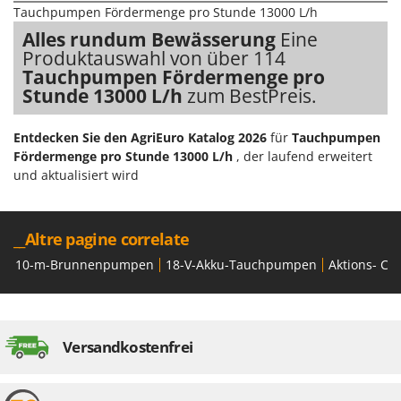
Klimaanlagen – Klimageräte
Tauchpumpen Fördermenge pro Stunde 13000 L/h
E
Knetmaschinen
Alles rundum Bewässerung
Eine
Echo
Produktauswahl von über 114
Knochensägen
EcoFlow
Tauchpumpen Fördermenge pro
Kompressoren - elektrisch
Stunde 13000 L/h
zum BestPreis.
Edilmark
Kompressoren für Ernte und Baumschnitt
Effeuno
Entdecken Sie den AgriEuro Katalog 2026
für
Tauchpumpen
Kreiseleggen
Einhell
Fördermenge pro Stunde 13000 L/h
, der laufend erweitert
Küchenreiben - elektrisch
Elegen
und aktualisiert wird
Kükenaufzuchtboxen
Energy Gruppi
Enotecnica Pillan
L
__Altre pagine correlate
Laderampe aus Aluminium
Eschenfelder
10-m-Brunnenpumpen
18-V-Akku-Tauchpumpen
Aktions- Co
Laubsauger - Laubbläser
EuroMech
Laubsauger auf Rädern
Eurosystems
Luftentfeuchter
Versandkostenfrei
F
Luftkühler
FAC
Fama Industrie