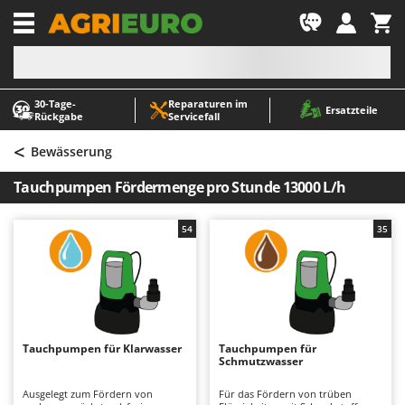
-1
30‑Tage-
Reparaturen im
A
A
Ersatzteile
Rückgabe
Servicefall
Abbeermaschinen - Traubenmühlen
ABAC
<
Abfüllgeräte
AgriEuro Premium
Bewässerung
Akku Gartenscheren
AgriEuro TOP-LINE
Tauchpumpen Fördermenge pro Stunde 13000 L/h
Akku Gras- und Strauchscheren
AGT
Akku-Stichsägen
Aima
54
35
Allzwecktransporter - Motorschubkarren
Airmec
Alu-Teleskopleitern
AL-KO
Anbaubagger Heckbagger für Traktoren
ALA 2000
Arbeitsschutzkleidung
Alce
Tauchpumpen für Klarwasser
Tauchpumpen für
Schmutzwasser
Aschesauger
Alpina
Astkettensägen - Hochentaster
Ama
Ausgelegt zum Fördern von
Für das Fördern von trüben