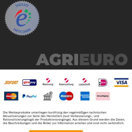
Mowox
MTD
N
New O.M.R.A.
Nilfisk
Ninja
Novatec
Novital
NuAir
NuovaFac
O
Officine Savioli
Oliviero
Die Werbeprodukte unterliegen kurzfristig den regelmäßigen technischen
Aktualisierungen zur Seite des Herstellers (laut Verbesserungs-, und
Olix
Rationalisierungslogik der Produktionsvorgänge). Aus diesem Grund werden die Daten,
die Beschreibungen und die Bilder zur Information erteilen und sind nicht verbindlich.
OMA