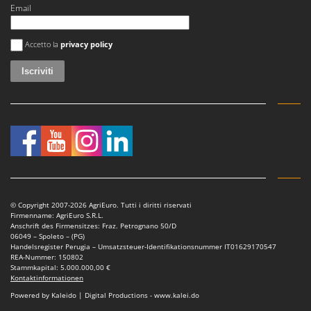
Makita
Email
MAMMAMIA
Si è verificato un errore
Accetto la
privacy policy
Marcato
Marina Systems
Master
Mastercook
McCulloch
MCH
Michelin
Mille
© Copyright 2007-2026 AgriEuro. Tutti i diritti riservati
Minox
Firmenname: AgriEuro S.R.L.
Anschrift des Firmensitzes: Fraz. Petrognano 50/D
Mockmill
06049 – Spoleto – (PG)
Handelsregister Perugia – Umsatzsteuer-Identifikationsnummer IT01629170547
More than chef
REA-Nummer: 150802
Stammkapital: 5.000.000,00 €
MOSA
Kontaktinformationen
Powered by Kaleido | Digital Productions - www.kalei.do
MOVA