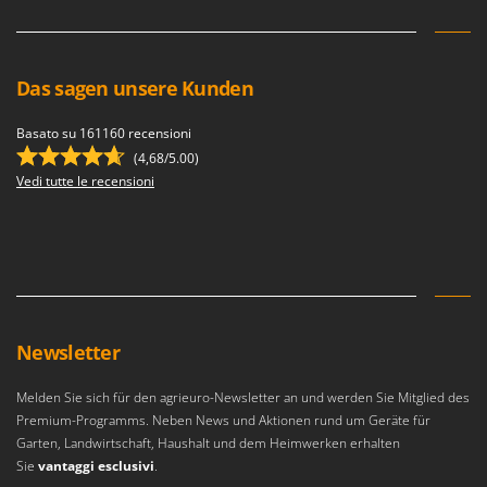
Vogelscheuchen - Vogelabwehr
KitchenAid
W
Komo
Wasserpumpen
Das sagen unsere Kunden
L
Wasserpumpen für Traktoren
Laica
Wein- und Obstpressen
Basato su 161160 recensioni
Lampacrescia - MGM
Wein- und Ölschichtenfilter
(4,68/5.00)
Landxcape
Vedi tutte le recensioni
Weitere Produkte
LAR Casalinghi
Wiesenwalzen für Traktor
Lavor
Wippsägen
Linea VZ
Wurstfüller
Lisam
Z
Lotusgrill
Newsletter
Zerstäuber
M
Zinkeneggen
Melden Sie sich für den agrieuro-Newsletter an und werden Sie Mitglied des
M.A.I.BO.
Zubehör für Rasentraktoren
Premium-Programms. Neben News und Aktionen rund um Geräte für
Macom
Garten, Landwirtschaft, Haushalt und dem Heimwerken erhalten
Macte Ovens
Sie
vantaggi esclusivi
.