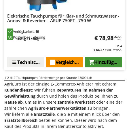
Heckenscheren
Comet
Heißluftfritteusen
Cresco
Elektrische Tauchpumpe für Klar- und Schmutzwasser -
Heizkanonen und Elektroheizer
Annovi & Reverberi - ARUP 750PT - 750 W
Cruccolini
Hochdruckreiniger
CTEK
Verfügbarkeit:
16
€ 78,98
Hochgrasmäher
Kostenlose Lieferung
MwSt.
13. Aug. - 17. Aug.
inkl.
D
Holzbacköfen Außenbereich für Pizza und Braten
R-4
Dal Degan
€ 66,37
exkl. MwSt.
Holzspalter
DCG
Technische Daten
Vergleichen Sie
Hinzufügen
Hubwagen
Deca
DeWalt
K
1-2
di 2 Tauchpumpen Fördermenge pro Stunde 13000 L/h
Kabelpflüge für die Drainage
Di Martino
AgriEuro ist der einzige E-Commerce-Anbieter mit echtem
Kartoffellegemaschine für Traktoren
Kundendienst
: Wir führen
Reparaturen im Rahmen der
Diavola Pro
Gewährleistung
durch und holen das Produkt bei Ihnen zu
Kartoffelroder für Traktoren
Diesse
Hause ab
, um es in unsere
zentrale Werkstatt
oder eine der
Kehrmaschinen
Docma
zahlreichen
AgriEuro-Partnerwerkstätten
zu bringen.
Kettensägen
Wir liefern alle
Ersatzteile
, die Sie mit einem Klick über den
Dominion
Ersatzteilbereich
bestellen können. Dieser wird nach dem
Kippbare Heckschaufeln für Traktoren
Dreame
Kauf des Produkts in Ihrem Benutzerkonto aktiviert.