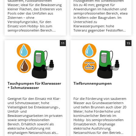
sauberem, rückstandsfreien
Flüssigkeiten mit Schwebstoffen
Astscheren
Ambrogio Robot
Wasser; ideal für die Bewässerung
bis zu 40 mm; geeignet für
kleiner Flächen, das Entleeren von
Anwendungen im häuslichen und
Atemschutzgeräte
Annovi Reverberi
Pools oder das Umfüllen aus
semiprofessionellen Bereich, etwa
Zisternen – ohne
in Kellern oder Baugruben. Im
Verstopfungsrisiko, für den
Unterschied zu
Aufroller für Olivennetze
ANTHBOT
Einsatz vom Hobby- bis zum
Klarwasserpumpen: hohe
semiprofessionellen Bereich.
Toleranz gegenüber Feststoffen
Aufschnittmaschinen
Archman
Verfügbarkeit mit einphasiger
ohne Beeinträchtigung der
Stromversorgung (erforderlicher
Funktionsfähigkeit. Verfügbarkeit
Auslegemulcher für Traktoren
Arco
Anschluss für den Betrieb) sowie
mit einphasiger Stromversorgung
11
15
mit wiederaufladbarem Akku für
(Netzanschluss erforderlich) sowie
Äxte - Beile und Spalthammer
Ardes
erhöhte Bewegungsfreiheit und
in akkubetriebener Ausführung
durch Akkutausch verlängerbare
für den Einsatz ohne
Argo
Betriebsdauer. Ausführungen in
Stromanschluss und mit durch
B
Edelstahl für erhöhte
Wechselakku verlängerbarer
Balkenmäher
Ariete
Korrosionsbeständigkeit. Zur
Betriebsdauer. Teilweise
Effizienzerhaltung: regelmäßige
Ausführungen in Edelstahl für
Bandsägen
Artus
Kontrolle von Laufrad und
erhöhte Widerstandsfähigkeit. Zur
inneren Durchgängen; bei
Sicherstellung der
Tauchpumpen für Klarwasser
Tiefbrunnenpumpen
Batterieladegeräte - Starthilfegeräte
Akkumodellen sachgerechte Pflege
Leistungsfähigkeit: regelmäßige
Attila
+ Schmutzwasser
des Ladezustands während
Kontrolle und Reinigung von
längerer Stillstandszeiten.
Laufrad und inneren
Baum- und Astscheren - manuell
Ausonia
Durchgängen; bei Akkumodellen
Geeignet für den Einsatz mit Klar-
Für die Förderung von sauberem
Erhaltung eines angemessenen
und Schmutzwasser; hohe
Wasser aus Grundwasserleitern
Baumscheren - pneumatisch
Awelco
Ladezustands während längerer
Vielseitigkeit bei Entwässerungs-,
und tiefen Brunnen auch über 20
Stillstandszeiten.
Umfüll- und
Meter; hohe Förderhöhe und
Baumstumpffräsen
Bewässerungsarbeiten im privaten
kontinuierlicher Betrieb im
B
sowie semiprofessionellen
Hobby- bis semiprofessionellen
Bindezangen - elektrisch
Baesso
Bereich. Erhältlich sowohl als
Einsatzbereich. Einphasige
elektrische Ausführung mit
elektrische Ausführung;
Bodenfräsen für Traktor
Bahco
einphasigem Netzanschluss als
Netzanschluss für den Betrieb