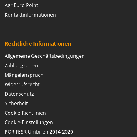
AgriEuro Point
Forest Master
P
Palettengabeln für Traktoren
Francini
Kontaktinformationen
Pelletpressen
G
Pflüge für Traktor
G3 Ferrari
Planierschilder für Traktoren
Gardena
Rechtliche Informationen
Plasmaschneider
Garofalo
Allgemeine Geschäftsbedingungen
Poolroboter
GeoTech
Pools
Zahlungsarten
GeoTech Pro
Poolstaubsauger
Mängelanspruch
Gierre
Widerrufsrecht
Ginko - MGM
R
Rasenmäher
Datenschutz
Gipeco
Rasensodenschneider
Sicherheit
Girmi
Rasentraktoren Aufsitzmäher
Cookie-Richtlinien
Goodyear
Rasentrimmer - Kantenschneider
Cookie-Einstellungen
GRAEF
Rasentrimmer - Motorsensen - Freischneider
POR FESR Umbrien 2014-2020
Gre