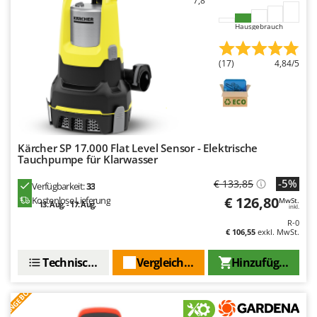
7,8
Santos
Sbaraglia
Hausgebrauch
Schnitzer
(17)
4,84/5
Seven Italy
Shark
Shindaiwa
Silky
Kärcher SP 17.000 Flat Level Sensor - Elektrische
Simatech
Tauchpumpe für Klarwasser
Sirman
-5%
€ 133,85
Verfügbarkeit:
33
Skil
€ 126,80
Kostenlose Lieferung
MwSt.
13. Aug. - 17. Aug.
inkl.
Smartwood
R-0
€ 106,55
exkl. MwSt.
Smeg
Snapper
Technische Daten
Vergleichen Sie
Hinzufügen
Solidur
ANGEBOT
Spice Electronics