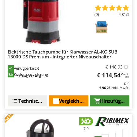
Mowox
MTD
(9)
4,81/5
N
New O.M.R.A.
Nilfisk
Ninja
Elektrische Tauchpumpe für Klarwasser AL-KO SUB
13000 DS Premium - integrierter Niveauschalter
Novatec
€ 148,93
Novital
Verfügbarkeit:
6
€ 114,54
Kostenlose Lieferung
MwSt.
13. Aug. - 17. Aug.
NuAir
inkl.
R-0
NuovaFac
€ 96,25
exkl. MwSt.
O
Technische Daten
Vergleichen Sie
Hinzufügen
Officine Savioli
Oliviero
ANGEBOT
Olix
7,9
OMA