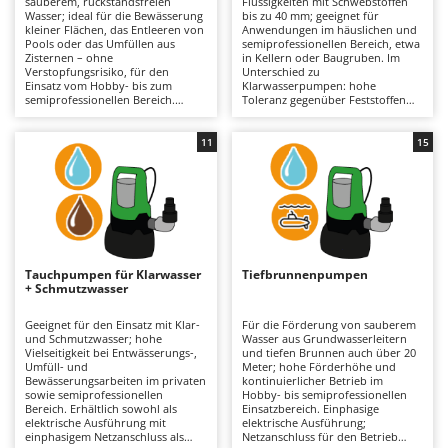
sauberem, rückstandsfreien
Flüssigkeiten mit Schwebstoffen
Astscheren
Ambrogio Robot
Wasser; ideal für die Bewässerung
bis zu 40 mm; geeignet für
kleiner Flächen, das Entleeren von
Anwendungen im häuslichen und
Atemschutzgeräte
Annovi Reverberi
Pools oder das Umfüllen aus
semiprofessionellen Bereich, etwa
Zisternen – ohne
in Kellern oder Baugruben. Im
Verstopfungsrisiko, für den
Unterschied zu
Aufroller für Olivennetze
ANTHBOT
Einsatz vom Hobby- bis zum
Klarwasserpumpen: hohe
semiprofessionellen Bereich.
Toleranz gegenüber Feststoffen
Aufschnittmaschinen
Archman
Verfügbarkeit mit einphasiger
ohne Beeinträchtigung der
Stromversorgung (erforderlicher
Funktionsfähigkeit. Verfügbarkeit
Auslegemulcher für Traktoren
Arco
Anschluss für den Betrieb) sowie
mit einphasiger Stromversorgung
11
15
mit wiederaufladbarem Akku für
(Netzanschluss erforderlich) sowie
Äxte - Beile und Spalthammer
Ardes
erhöhte Bewegungsfreiheit und
in akkubetriebener Ausführung
durch Akkutausch verlängerbare
für den Einsatz ohne
Argo
Betriebsdauer. Ausführungen in
Stromanschluss und mit durch
B
Edelstahl für erhöhte
Wechselakku verlängerbarer
Balkenmäher
Ariete
Korrosionsbeständigkeit. Zur
Betriebsdauer. Teilweise
Effizienzerhaltung: regelmäßige
Ausführungen in Edelstahl für
Bandsägen
Artus
Kontrolle von Laufrad und
erhöhte Widerstandsfähigkeit. Zur
inneren Durchgängen; bei
Sicherstellung der
Tauchpumpen für Klarwasser
Tiefbrunnenpumpen
Batterieladegeräte - Starthilfegeräte
Akkumodellen sachgerechte Pflege
Leistungsfähigkeit: regelmäßige
Attila
+ Schmutzwasser
des Ladezustands während
Kontrolle und Reinigung von
längerer Stillstandszeiten.
Laufrad und inneren
Baum- und Astscheren - manuell
Ausonia
Durchgängen; bei Akkumodellen
Geeignet für den Einsatz mit Klar-
Für die Förderung von sauberem
Erhaltung eines angemessenen
und Schmutzwasser; hohe
Wasser aus Grundwasserleitern
Baumscheren - pneumatisch
Awelco
Ladezustands während längerer
Vielseitigkeit bei Entwässerungs-,
und tiefen Brunnen auch über 20
Stillstandszeiten.
Umfüll- und
Meter; hohe Förderhöhe und
Baumstumpffräsen
Bewässerungsarbeiten im privaten
kontinuierlicher Betrieb im
B
sowie semiprofessionellen
Hobby- bis semiprofessionellen
Bindezangen - elektrisch
Baesso
Bereich. Erhältlich sowohl als
Einsatzbereich. Einphasige
elektrische Ausführung mit
elektrische Ausführung;
Bodenfräsen für Traktor
Bahco
einphasigem Netzanschluss als
Netzanschluss für den Betrieb