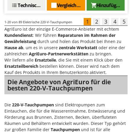
Technische Daten
Vergleichen Sie
Hinzufügen
1
2
3
4
5
1-20
von 89 Elektrische 220-V-Tauchpumpen
AgriEuro ist der einzige E-Commerce-Anbieter mit echtem
Kundendienst
: Wir führen
Reparaturen im Rahmen der
Gewährleistung
durch und holen das Produkt bei Ihnen zu
Hause ab
, um es in unsere
zentrale Werkstatt
oder eine der
zahlreichen
AgriEuro-Partnerwerkstätten
zu bringen.
Wir liefern alle
Ersatzteile
, die Sie mit einem Klick über den
Ersatzteilbereich
bestellen können. Dieser wird nach dem
Kauf des Produkts in Ihrem Benutzerkonto aktiviert.
Die Angebote von AgriEuro für die
besten 220-V-Tauchpumpen
Die
220-V-Tauchpumpen
sind Elektropumpen zum
Eintauchen, die für die Wasserentnahme, Entwässerung und
Förderung aus Brunnen, Zisternen, Becken, überfluteten
Räumen und Behältern entwickelt wurden. Dieser Typ gehört
zur großen Familie der
Tauchpumpen
und ist für alle