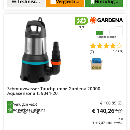
Technische Daten
Vergleichen Sie
Hinzufügen
7,7
Hausgebrauch
(7)
3,95/5
Schmutzwasser-Tauchpumpe Gardena 20000
Aquasensor art. 9044-20
€ 166,85
Verfügbarkeit:
6
€ 140,26
Kostenlose Lieferung
MwSt.
13. Aug. - 17. Aug.
inkl.
R-0
€ 117,87
exkl. MwSt.