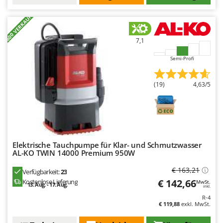
+600 VERKAUFT
7,1
Semi-Profi
(19)
4,63/5
Elektrische Tauchpumpe für Klar- und Schmutzwasser
AL-KO TWIN 14000 Premium 950W
€ 163,21
Verfügbarkeit:
23
€ 142,66
Kostenlose Lieferung
MwSt.
13. Aug. - 17. Aug.
inkl.
R-4
€ 119,88
exkl. MwSt.