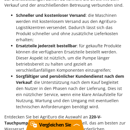
Verkauf und der anschließenden Betreuung verbunden sind.
Schneller und kostenloser Versand
: die Maschinen
werden mit kostenlosem Versand aus den AgriEuro-
Logistikzentren versendet. Dadurch lässt sich das
Produkt schneller und ohne zusätzliche Lieferkosten
erhalten;
Ersatzteile jederzeit bestellbar
: für gekaufte Produkte
können die verfügbaren Ersatzteile bestellt werden.
Dieser Aspekt ist nützlich, um die Pumpe länger
betriebsbereit zu halten und gezielt an
verschleißanfälligen Komponenten einzugreifen;
Sorgfältiger und persönlicher Kundendienst nach dem
Verkauf
: die Unterstützung nach dem Kauf begleitet
den Nutzer in den Phasen nach der Lieferung. Dies ist
ein nützlicher Service, wenn eine klare Anlaufstelle für
Nutzung, Wartung und den Umgang mit eventuellen
technischen Anforderungen benötigt wird.
Entdecken Sie bei AgriEuro die Auswahl an
220-V-
Tauchpumpen
und wählen Sie das Modell, das am besten zur
Vergleichen Sie
Wasserart, zur Arbeitstiefe und zum erforderlichen