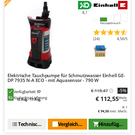
ANGEBOT
WIDU
Wiper EcoRobot
8,1
Wolf Garten
Hausgebrauch
Wortex
Worx
(24)
4,56/5
Y
Yard Force
Z
Zanon
Elektrische Tauchpumpe für Schmutzwasser Einhell GE-
DP 7935 N-A ECO - mit Aquasensor - 790 W
Zephir
-5%
€ 118,47
ZGrills
Verfügbarkeit:
17
€ 112,55
Kostenlose Lieferung
MwSt.
13. Aug. - 17. Aug.
Zodiac
inkl.
R-1
Zomax
€ 94,58
exkl. MwSt.
Technische Daten
Vergleichen Sie
Hinzufügen