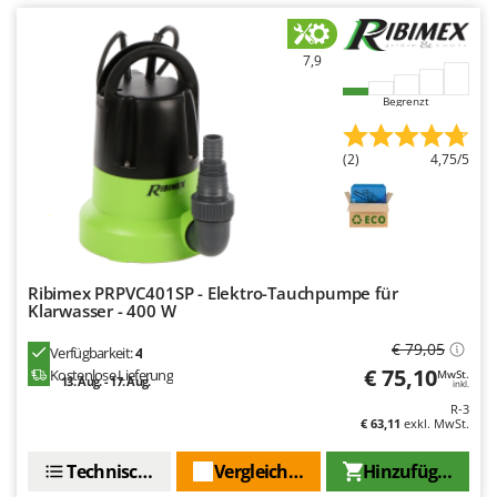
7,9
Begrenzt
(2)
4,75/5
Ribimex PRPVC401SP - Elektro-Tauchpumpe für
Klarwasser - 400 W
€ 79,05
Verfügbarkeit:
4
€ 75,10
Kostenlose Lieferung
MwSt.
13. Aug. - 17. Aug.
inkl.
R-3
€ 63,11
exkl. MwSt.
Technische Daten
Vergleichen Sie
Hinzufügen