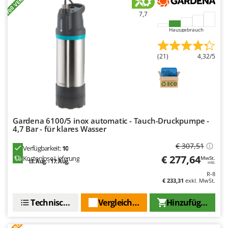
+700 VERKAUFT
Tornado
7,7
Tre Spade
Hausgebrauch
Trev - Abrek - TecnoVIR
Trotec
(21)
4,32/5
Troy-Bilt
U
Udor
Unger
Gardena 6100/5 inox automatic - Tauch-Druckpumpe -
4,7 Bar - für klares Wasser
V
Verdemax
€ 307,51
Verfügbarkeit:
10
Vesco
€ 277,64
Kostenlose Lieferung
MwSt.
13. Aug. - 17. Aug.
inkl.
Volpi
R-8
€ 233,31
exkl. MwSt.
W
Waldner
Technische Daten
Vergleichen Sie
Hinzufügen
Weber