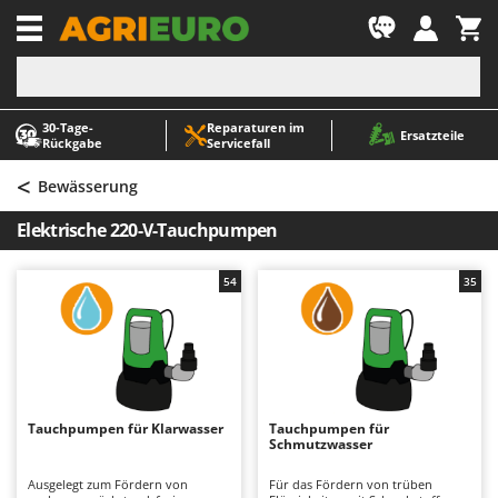
-1
30‑Tage-
Reparaturen im
A
A
Ersatzteile
Rückgabe
Servicefall
Abbeermaschinen - Traubenmühlen
ABAC
<
Abfüllgeräte
AgriEuro Premium
Bewässerung
Akku Gartenscheren
AgriEuro TOP-LINE
Elektrische 220-V-Tauchpumpen
Akku Gras- und Strauchscheren
AGT
Akku-Stichsägen
Aima
54
35
Allzwecktransporter - Motorschubkarren
Airmec
Alu-Teleskopleitern
AL-KO
Anbaubagger Heckbagger für Traktoren
ALA 2000
Arbeitsschutzkleidung
Alce
Tauchpumpen für Klarwasser
Tauchpumpen für
Schmutzwasser
Aschesauger
Alpina
Astkettensägen - Hochentaster
Ama
Ausgelegt zum Fördern von
Für das Fördern von trüben