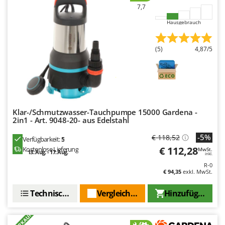
Spiralmac
7,7
Spring Protezione
Hausgebrauch
Spyro
(5)
4,87/5
Stanley
Stiga
Stocker
Sunseeker
Klar-/Schmutzwasser-Tauchpumpe 15000 Gardena -
T
2in1 - Art. 9048-20- aus Edelstahl
Tecla
-5%
€ 118,52
Verfügbarkeit:
5
TecnoGen
€ 112,28
Kostenlose Lieferung
MwSt.
13. Aug. - 17. Aug.
Tellarini Pompe
inkl.
R-0
Telwin
€ 94,35
exkl. MwSt.
Tenco
Technische Daten
Vergleichen Sie
Hinzufügen
Tineco
Titania