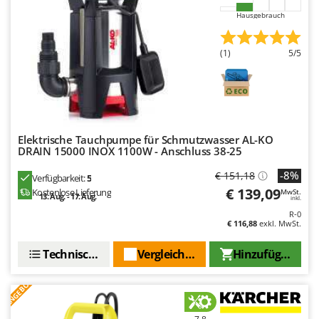
Rato
Hausgebrauch
Reber
Redback
(1)
5/5
Resto Italia
Ribimex
Ripartrak
Ritter
Elektrische Tauchpumpe für Schmutzwasser AL-KO
DRAIN 15000 INOX 1100W - Anschluss 38-25
River Systems
-8%
€ 151,18
Robomow
Verfügbarkeit:
5
€ 139,09
Kostenlose Lieferung
MwSt.
13. Aug. - 17. Aug.
Rossofuoco
inkl.
R-0
Rover Pompe
€ 116,88
exkl. MwSt.
Royal Food
Technische Daten
Vergleichen Sie
Hinzufügen
Ryobi
ANGEBOT
S
S.T.P.