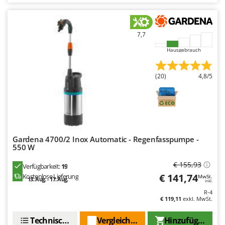
7,7
Hausgebrauch
(20)
4,8/5
Gardena 4700/2 Inox Automatic - Regenfasspumpe -
550 W
€ 155,93
Verfügbarkeit:
19
€ 141,74
Kostenlose Lieferung
MwSt.
13. Aug. - 17. Aug.
inkl.
R-4
€ 119,11
exkl. MwSt.
Technische Daten
Vergleichen Sie
Hinzufügen