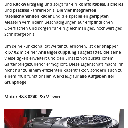
Reinigungsmaschinen für Fassaden, Fenster und PV-Anlagen
und
Rückwärtsgang
und sorgt für ein
komfortables
,
sicheres
GreenBay
Rührtöpfe mit Elektrischem Rührwerk
und
präzises
Fahrerlebnis. Die
vier integrierten
Greenworks
rasenschonenden Räder
und die speziellen
gerippten
Rupfmaschinen
GRIFO
Messern
verhindern Beschädigungen auf empfindlichen
Oberflächen und sorgen für ein gleichmäßiges, hochwertiges
S
GVS
Schnittergebnis.
Sämaschinen und Düngerstreuer
GYS
Scheibenpflüge
Um seine Funktionalität weiter zu erhöhen, ist der
Snapper
H
Schneefräsen
RTX102
mit einer
Anhängerkupplung
ausgestattet, die seine
Hailo
Vielseitigkeit erweitert und den Einsatz von zusätzlichem
Schneeräumer
Gartenpflegezubehör ermöglicht. Diese Eigenschaft macht ihn
Helvi
Schrotmühlen - elektrisch
nicht nur zu einem effizienten Rasentraktor, sondern auch zu
Henx
einem multifunktionalen Werkzeug für
alle Aufgaben der
Schwader für Traktoren
HiKOKI
Grünpflege
.
Schweißgeräte
Honda
Seilwinden - Motorseilwinden
Motor B&S 8240 PXi V-Twin
I
Sichelmähwerke für Traktoren
Idromatic
Sichelmulcher für Traktoren
Il-Tec
Sortierer für Oliven
Imperia