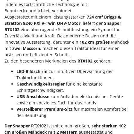
M
Mähroboter
indem es fortschrittliche Technologie mit
Famag
Benutzerfreundlichkeit verbindet.
Maisentkörnungsmaschinen
Famur
Ausgestattet mit einem leistungsstarken
724 cm³ Briggs &
Manuelle Heckenscheren
FARMER
Stratton 8240 PXi V-Twin OHV-Motor
, liefert der
Snapper
Mehrzweck-Sauggeräte
RTX102
eine überragende Schnittleistung, ein Symbol für
FBC
Zuverlässigkeit und Kraft. Das moderne Design und die
Minibacköfen
Ferrari Group
innovative Ausstattung, darunter ein
102 cm großes
Mähdeck
Motorhacken - Gartenfräsen
mit
zwei Messern
, machen diesen Traktor ideal für einen
Ferroni
präzisen und effizienten Schnitt.
Motorspritzen
Ferrua
Zu den besonderen Merkmalen des
RTX102
gehören:
Mulcher für Traktor
FIAC
LED-Bildschirm
zur intuitiven Überwachung der
FIEM
Traktorfunktionen.
N
Notstromaggregat
Geschwindigkeitsregler
für eine konstante
Fimar
Schnittgeschwindigkeit.
Nudelmaschinen
FINI
USB-Anschlüsse
zum Aufladen elektronischer Geräte
sowie ein spezielles Fach für das Handy.
Fiorentini
O
Obstmühlen Obsthäcksler Obstmuser
Verstellbarer Premium-Sitz
für maximalen Komfort bei
Fiskars
der Benutzung.
Obstpressen
Flymo
Der Snapper RTX102
ist mit einem großen,
sehr starken 102
Olivenernter und Schüttler
Fontana Forni
cm großen Mähdeck mit 2 Messern
ausgestattet und