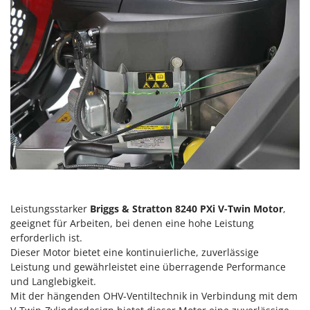
Sprühgeräte für Pflanzenbehandlung
Infaco
Stäubegeräte für Traktor
Intec
Staubsauger - Elektrobesen
Intex
Iseki
T
Teppichreiniger und Teppichbodenreiniger
Italyco
Thermische und mechanische Unkrautbrenner
ITM
Tomatenpressen
J
Tragbare Powerstationen
JOLLY ITALIA
Traktor-Heckenscheren mit Ausleger
K
KAAZ
U
Umfüllpumpen
Leistungsstarker
Briggs & Stratton 8240 PXi V-Twin Motor
,
Karcher
geeignet für Arbeiten, bei denen eine hohe Leistung
Umkehrfräsen
Kasco
erforderlich ist.
Dieser Motor bietet eine kontinuierliche, zuverlässige
Kemper
V
Leistung und gewährleistet eine überragende Performance
Vakuumiergeräte
Kenwood
und Langlebigkeit.
Vertikutierer
Mit der hängenden OHV-Ventiltechnik in Verbindung mit dem
Keter