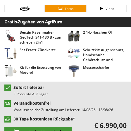
Bodenreinigungsmaschinen
Barbieri
Fotos
Video
Brutmaschinen Inkubatoren
Batavia
Gratis-Zugaben von AgriEuro
Bürsten für den Außenbereich
Benassi
Beper
Benzin Rasenmäher
2 1-L-Flaschen Öl
D
GeoTech S41-130 B - zum
Dampfreiniger und Dampfbesen
Berkel
schieben 2in1
Bernardi
Set Ersatz-Zündkerze
Schutzkit: Augenschutz,
E
Handschuhe,
Einachsschlepper
Bertolini Pumps
Gehörschutz und
Elektrische Tauchpumpen
Halstuch AgriEuro!
Besser Vacuum
Kit für die Ersetzung von
Messerschärfer
Motoröl
Erdbohrer
Bestway
Erntenetze für Obst und Oliven
Beta tools
Sofort lieferbar
Bissell
1 Produkte Auf Lager
F
Feder Grubber
Black & Decker
Versandkostenfrei
Feldspritzen für Pflanzenschutz
BlackStone
Voraussichtliche Zustellung am Lieferort: 14/08/26 - 18/08/26
Fensterreiniger
Blue Bird
30 Tage kostenlose Rückgabe*
€ 6.990,00
Fleischwolf
Bomet