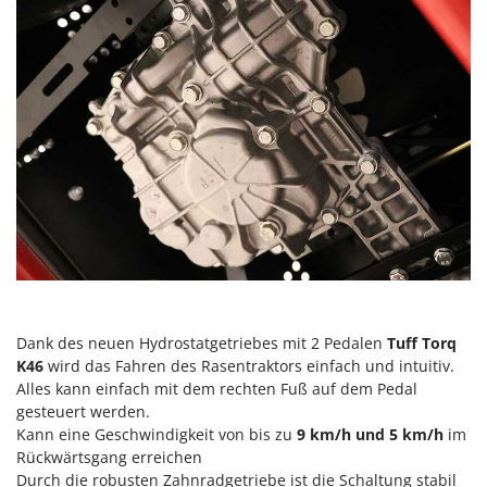
Rato
Reber
Redback
Resto Italia
Ribimex
Ripartrak
Ritter
River Systems
Robomow
Rossofuoco
Rover Pompe
Dank des neuen Hydrostatgetriebes mit 2 Pedalen
Tuff Torq
K46
wird das Fahren des Rasentraktors einfach und intuitiv.
Royal Food
Alles kann einfach mit dem rechten Fuß auf dem Pedal
Ryobi
gesteuert werden.
Kann eine Geschwindigkeit von bis zu
9 km/h und 5 km/h
im
S
Rückwärtsgang erreichen
S.T.P.
Durch die robusten Zahnradgetriebe ist die Schaltung stabil