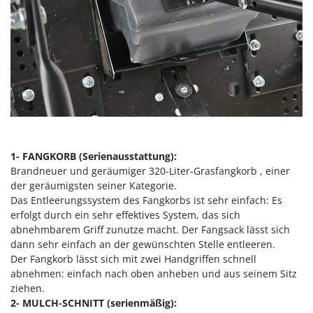
Mowox
MTD
N
New O.M.R.A.
Nilfisk
Ninja
Novatec
Novital
1- FANGKORB (Serienausstattung):
Brandneuer und geräumiger 320-Liter-Grasfangkorb , einer
NuAir
der geräumigsten seiner Kategorie.
NuovaFac
Das Entleerungssystem des Fangkorbs ist sehr einfach: Es
erfolgt durch ein sehr effektives System, das sich
O
abnehmbarem Griff zunutze macht. Der Fangsack lässt sich
Officine Savioli
dann sehr einfach an der gewünschten Stelle entleeren.
Oliviero
Der Fangkorb lässt sich mit zwei Handgriffen schnell
abnehmen: einfach nach oben anheben und aus seinem Sitz
Olix
ziehen.
OMA
2- MULCH-SCHNITT (serienmäßig):