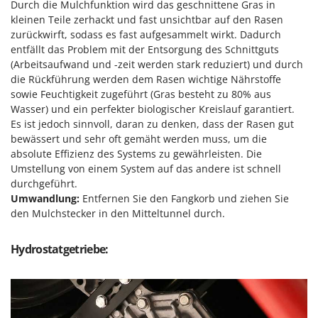
Durch die Mulchfunktion wird das geschnittene Gras in
Omas
kleinen Teile zerhackt und fast unsichtbar auf den Rasen
Ompagrill
zurückwirft, sodass es fast aufgesammelt wirkt. Dadurch
entfällt das Problem mit der Entsorgung des Schnittguts
Ooni
(Arbeitsaufwand und -zeit werden stark reduziert) und durch
Oriental Koshin
die Rückführung werden dem Rasen wichtige Nährstoffe
Outdoorchef
sowie Feuchtigkeit zugeführt (Gras besteht zu 80% aus
Wasser) und ein perfekter biologischer Kreislauf garantiert.
P
Es ist jedoch sinnvoll, daran zu denken, dass der Rasen gut
Palazzetti
bewässert und sehr oft gemäht werden muss, um die
absolute Effizienz des Systems zu gewährleisten. Die
Palumbo Pavi
Umstellung von einem System auf das andere ist schnell
Partisani
durchgeführt.
Paterlini
Umwandlung:
Entfernen Sie den Fangkorb und ziehen Sie
den Mulchstecker in den
Mitteltunnel
durch.
Philips
Pramac
Hydrostatgetriebe:
Prismafood
R
R.G.V.