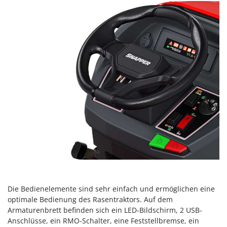
WIDU
Wiper EcoRobot
Wolf Garten
Wortex
Worx
Y
Yard Force
Z
Zanon
Zephir
ZGrills
Zodiac
Zomax
Die Bedienelemente sind sehr einfach und ermöglichen eine
optimale Bedienung des Rasentraktors. Auf dem
Armaturenbrett befinden sich ein LED-Bildschirm, 2 USB-
Anschlüsse, ein RMO-Schalter, eine Feststellbremse, ein