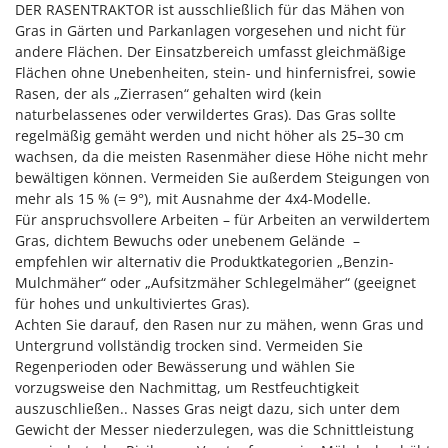
DER RASENTRAKTOR ist ausschließlich für das Mähen von
Gras in Gärten und Parkanlagen vorgesehen und nicht für
andere Flächen. Der Einsatzbereich umfasst gleichmäßige
Flächen ohne Unebenheiten, stein- und hinfernisfrei, sowie
Rasen, der als „Zierrasen“ gehalten wird (kein
naturbelassenes oder verwildertes Gras). Das Gras sollte
regelmäßig gemäht werden und nicht höher als 25–30 cm
wachsen, da die meisten Rasenmäher diese Höhe nicht mehr
bewältigen können. Vermeiden Sie außerdem Steigungen von
mehr als 15 % (= 9°), mit Ausnahme der 4x4-Modelle.
Für anspruchsvollere Arbeiten – für Arbeiten an verwildertem
Gras, dichtem Bewuchs oder unebenem Gelände –
empfehlen wir alternativ die Produktkategorien „Benzin-
Mulchmäher“ oder „Aufsitzmäher Schlegelmäher“ (geeignet
für hohes und unkultiviertes Gras).
Achten Sie darauf, den Rasen nur zu mähen, wenn Gras und
Untergrund vollständig trocken sind. Vermeiden Sie
Regenperioden oder Bewässerung und wählen Sie
vorzugsweise den Nachmittag, um Restfeuchtigkeit
auszuschließen.. Nasses Gras neigt dazu, sich unter dem
Gewicht der Messer niederzulegen, was die Schnittleistung