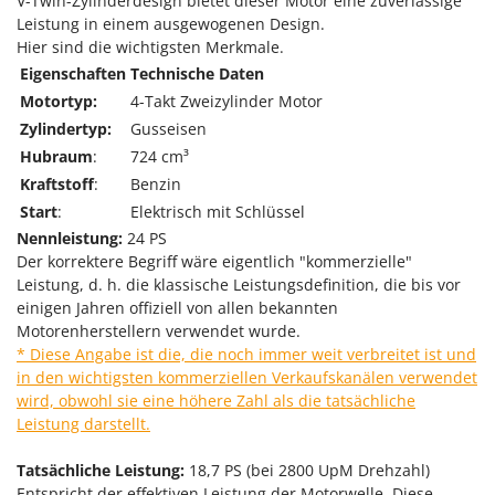
Vogelscheuchen - Vogelabwehr
V-Twin-Zylinderdesign bietet dieser Motor eine zuverlässige
KitchenAid
Leistung in einem ausgewogenen Design.
W
Komo
Hier sind die wichtigsten Merkmale.
Wasserpumpen
Eigenschaften
Technische Daten
L
Wasserpumpen für Traktoren
Motortyp:
4-Takt Zweizylinder Motor
Laica
Wein- und Obstpressen
Zylindertyp:
Gusseisen
Lampacrescia - MGM
Hubraum
:
724 cm³
Wein- und Ölschichtenfilter
Landxcape
Kraftstoff
:
Benzin
Weitere Produkte
LAR Casalinghi
Start
:
Elektrisch mit Schlüssel
Wiesenwalzen für Traktor
Nennleistung:
24 PS
Lavor
Wippsägen
Der korrektere Begriff wäre eigentlich "kommerzielle"
Linea VZ
Leistung, d. h. die klassische Leistungsdefinition, die bis vor
Wurstfüller
einigen Jahren offiziell von allen bekannten
Lisam
Motorenherstellern verwendet wurde.
Z
Lotusgrill
* Diese Angabe ist die, die noch immer weit verbreitet ist und
Zerstäuber
in den wichtigsten kommerziellen Verkaufskanälen verwendet
M
Zinkeneggen
wird, obwohl sie eine höhere Zahl als die tatsächliche
M.A.I.BO.
Leistung darstellt.
Zubehör für Rasentraktoren
Macom
Tatsächliche Leistung:
18,7 PS (bei 2800 UpM Drehzahl)
Macte Ovens
Entspricht der effektiven Leistung der Motorwelle. Diese