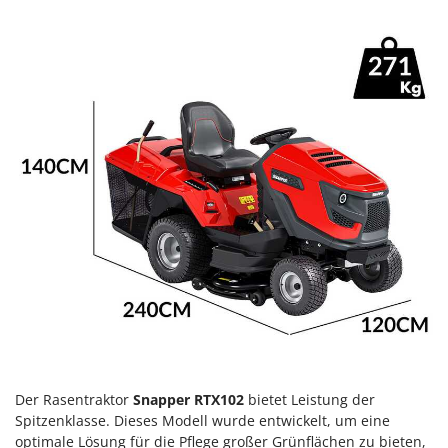
Klimaanlagen – Klimageräte
E
Knetmaschinen
Echo
Knochensägen
EcoFlow
Kompressoren - elektrisch
Edilmark
Kompressoren für Ernte und Baumschnitt
Effeuno
Kreiseleggen
Einhell
Küchenreiben - elektrisch
Elegen
Kükenaufzuchtboxen
Energy Gruppi
Enotecnica Pillan
L
Laderampe aus Aluminium
Eschenfelder
Laubsauger - Laubbläser
EuroMech
Laubsauger auf Rädern
Eurosystems
Luftentfeuchter
F
Luftkühler
Der Rasentraktor
Snapper RTX102
bietet Leistung der
FAC
Spitzenklasse. Dieses Modell wurde entwickelt, um eine
Fama Industrie
optimale Lösung für die Pflege großer Grünflächen zu bieten,