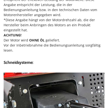
Makita
Angabe entspricht der Leistung, die in der
MAMMAMIA
Bedienungsanleitung bzw. in den technischen Daten vom
Motorenhersteller angegeben wird.
Marcato
*Diese Angabe hängt von der Motordrehzahl ab, die der
Marina Systems
Hersteller beim Anbringen des Motors an ein Produkt
eingestellt hat.
Master
ACHTUNG!
Mastercook
Der Motor wird
OHNE ÖL
geliefert.
Vor der Inbetriebnahme die Bedienungsanleitung sorgfältig
McCulloch
lesen.
MCH
Michelin
Schneidsysteme:
Mille
Minox
Mockmill
More than chef
MOSA
MOVA