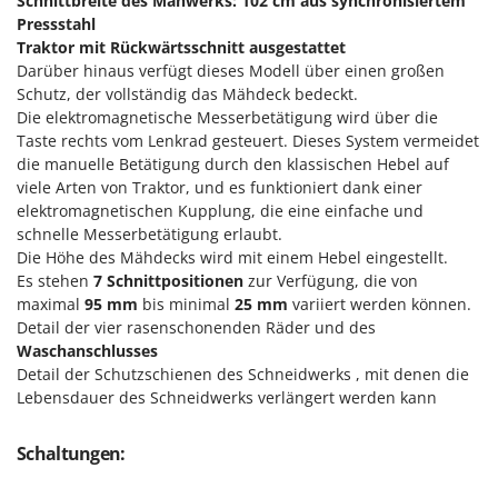
Schnittbreite des Mähwerks: 102 cm aus synchronisiertem
Tornado
Pressstahl
Tre Spade
Traktor mit Rückwärtsschnitt ausgestattet
Darüber hinaus verfügt dieses Modell über einen großen
Trev - Abrek - TecnoVIR
Schutz, der vollständig das Mähdeck bedeckt.
Trotec
Die elektromagnetische Messerbetätigung wird über die
Taste rechts vom Lenkrad gesteuert. Dieses System vermeidet
Troy-Bilt
die manuelle Betätigung durch den klassischen Hebel auf
viele Arten von Traktor, und es funktioniert dank einer
U
Udor
elektromagnetischen Kupplung, die eine einfache und
schnelle Messerbetätigung erlaubt.
Unger
Die Höhe des Mähdecks wird mit einem Hebel eingestellt.
Es stehen
7
Schnittpositionen
zur Verfügung, die von
V
maximal
95 mm
bis minimal
25 mm
variiert werden können.
Verdemax
Detail der vier rasenschonenden Räder und des
Vesco
Waschanschlusses
Volpi
Detail der Schutzschienen des Schneidwerks , mit denen die
Lebensdauer des Schneidwerks verlängert werden kann
W
Waldner
Schaltungen:
Weber