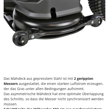
Spiralmac
Spring Protezione
Spyro
Stanley
Stiga
Stocker
Sunseeker
T
Tecla
TecnoGen
Tellarini Pompe
Das Mähdeck aus gepresstem Stahl ist mit
2 gerippten
Telwin
Messern
ausgestattet, die einen starken Luftstrom erzeugen,
der das Gras unter allen Bedingungen aufnimmt.
Tenco
Das asymmetrische Mähdeck hat eine optimale Überlappung
Tineco
des Schnitts, so dass die Messer nicht synchronisiert werden
müssen.
Titania