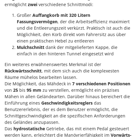
ermöglicht
zwei
verschiedene Schnittmodi:
Forest Master
P
Palettengabeln für Traktoren
Francini
Großer
Auffangkorb mit 320 Litern
Pelletpressen
Fassungsvermögen
, der die Arbeitseffizienz maximiert
G
und die Entleerungszeit verkürzt. Praktisch ist auch die
Pflüge für Traktor
G3 Ferrari
Möglichkeit, den Korb direkt vom Fahrersitz aus über
Planierschilder für Traktoren
einen praktischen Hebel zu entleeren
Gardena
Plasmaschneider
Mulchschnitt
dank der mitgelieferten Kappe, die
Garofalo
einfach in den hinteren Tunnel eingesetzt wird
Poolroboter
GeoTech
Ein weiteres erwähnenswertes Merkmal ist der
Pools
GeoTech Pro
Rückwärtsschnitt
, mit dem sich auch die komplexesten
Poolstaubsauger
Räume mühelos bearbeiten lassen.
Gierre
Die Möglichkeit, das Mähdeck in
7 verschiedenen Positionen
Ginko - MGM
R
von
25
bis
95 mm
zu verstellen, ermöglicht ein präzises
Rasenmäher
Gipeco
Mähen in allen Geländearten. Darüber hinaus bereichert die
Rasensodenschneider
Einführung eines
Geschwindigkeitsreglers
das
Girmi
Benutzererlebnis, der es dem Benutzer ermöglicht, die
Rasentraktoren Aufsitzmäher
Goodyear
Schnittgeschwindigkeit an die spezifischen Anforderungen
Rasentrimmer - Kantenschneider
des Geländes anzupassen.
GRAEF
Das
hydrostatische
Getriebe, das mit einem Pedal gesteuert
Rasentrimmer - Motorsensen - Freischneider
Gre
werden kann, erleichtert die Manövrierfähigkeit im
Vorwärts-