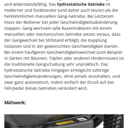
Santos
und widerstandsfähig. Das
hydrostatische Getriebe
ist
moderner und funktionaler (und daher auch teurer) als die
Sbaraglia
herkömmlichen manuellen Gang-Getriebe. Bei Letzterem
Schnitzer
muss der Bediener bei jeder Geschwindigkeitsabänderung
stoppen, Gang wechseln (alle Rasentraktoren mit einem
Seven Italy
manuellen oder mechanischen Getriebe setzen voraus, dass
Shark
der Gangwechsel bei Stillstand erfolgt), die Kupplung
Shindaiwa
loslassen und in der gewünschten Geschwindigkeit starten.
Bei einem häufigeren Geschwindigkeitswechsel (zum Beispiel
Silky
in Gärten mit Bäumen, Töpfen oder anderen Hindernissen) ist
Simatech
die traditionelle Gangschaltung sehr unpraktisch. Das
hydrostatische Getriebe hingegen ermöglicht sofortige
Sirman
Geschwindigkeitsänderungen, ohne jemals anzuhalten, und
Skil
zwar ganz automatisch, indem einfach der Druck auf das
Fahrpedal dieses Getriebes verändert wird.
Smartwood
Smeg
Mähwerk:
Snapper
Solidur
Spice Electronics