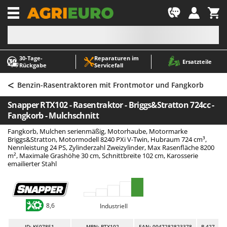
-1
30‑Tage-
Reparaturen im
A
A
Ersatzteile
Rückgabe
Servicefall
Abbeermaschinen - Traubenmühlen
ABAC
<
Abfüllgeräte
AgriEuro Premium
Benzin-Rasentraktoren mit Frontmotor und Fangkorb
Akku Gartenscheren
AgriEuro TOP-LINE
Snapper RTX102 - Rasentraktor - Briggs&Stratton 724cc -
Akku Gras- und Strauchscheren
AGT
Fangkorb - Mulchschnitt
Akku-Stichsägen
Aima
Fangkorb, Mulchen serienmäßig, Motorhaube, Motormarke
Briggs&Stratton, Motormodell 8240 PXi V-Twin, Hubraum 724 cm³,
Allzwecktransporter - Motorschubkarren
Airmec
Nennleistung 24 PS, Zylinderzahl Zweizylinder, Max Rasenfläche 8200
m², Maximale Grashöhe 30 cm, Schnittbreite 102 cm, Karosserie
Alu-Teleskopleitern
AL-KO
emailierter Stahl
Anbaubagger Heckbagger für Traktoren
ALA 2000
Arbeitsschutzkleidung
Alce
Aschesauger
Alpina
8,6
Industriell
Astkettensägen - Hochentaster
Ama
ID
: K607851
MPN: RTX102
EAN: 0047282823378
R-427