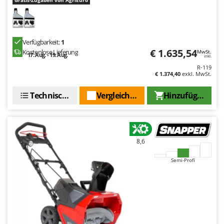
Verfügbarkeit:
1
€ 1.635,54
Kostenlose Lieferung
MwSt.
17. Aug. - 19. Aug.
inkl.
R-119
€ 1.374,40
exkl. MwSt.
Technische Daten
Vergleichen Sie
Hinzufügen
8,6
Semi-Profi