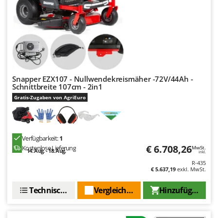
Omas
Ompagrill
Ooni
Oriental Koshin
Outdoorchef
Snapper EZX107 - Nullwendekreismäher -72V/44Ah -
P
Schnittbreite 107cm - 2in1
Palazzetti
Gratis-Zugaben von AgriEuro
Palumbo Pavi
Partisani
Paterlini
Verfügbarkeit:
1
€ 6.708,26
Kostenlose Lieferung
MwSt.
Philips
14. Aug. - 18. Aug.
inkl.
R-435
Pramac
€ 5.637,19
exkl. MwSt.
Prismafood
Technische Daten
Vergleichen Sie
Hinzufügen
R
R.G.V.