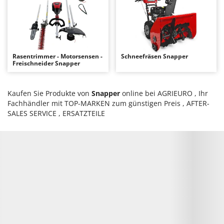
Bodenreinigungsmaschinen
Barbieri
Brutmaschinen Inkubatoren
Batavia
Bürsten für den Außenbereich
Benassi
Beper
Rasentrimmer - Motorsensen -
Schneefräsen Snapper
D
Freischneider Snapper
Dampfreiniger und Dampfbesen
Berkel
Bernardi
E
Kaufen Sie Produkte von
Snapper
online bei AGRIEURO , Ihr
Einachsschlepper
Bertolini Pumps
Fachhändler mit TOP-MARKEN zum günstigen Preis , AFTER-
Elektrische Tauchpumpen
Besser Vacuum
SALES SERVICE , ERSATZTEILE
Erdbohrer
Bestway
Erntenetze für Obst und Oliven
Beta tools
Bissell
F
Feder Grubber
Black & Decker
Feldspritzen für Pflanzenschutz
BlackStone
Fensterreiniger
Blue Bird
Fleischwolf
Bomet