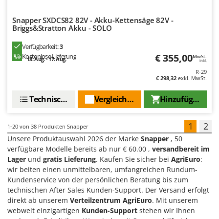
Snapper SXDCS82 82V - Akku-Kettensäge 82V -
Briggs&Stratton Akku - SOLO
Verfügbarkeit:
3
€ 355,00
Kostenlose Lieferung
MwSt.
13. Aug. - 17. Aug.
inkl.
R-29
€ 298,32
exkl. MwSt.
Technische Daten
Vergleichen Sie
Hinzufügen
1
2
1-20
von 38 Produkten Snapper
Unsere Produktauswahl 2026 der Marke
Snapper
, 50
verfügbare Modelle bereits ab nur € 60.00 ,
versandbereit im
Lager
und
gratis Lieferung
. Kaufen Sie sicher bei
AgriEuro
:
wir beiten einen unmittelbaren, umfangreichen Rundum-
Kundenservice von der persönlichen Beratung bis zum
technischen After Sales Kunden-Support. Der Versand erfolgt
direkt ab unserem
Verteilzentrum AgriEuro
. Mit unserem
webweit einzigartigen
Kunden-Support
stehen wir Ihnen