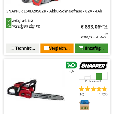
SNAPPER ESXD20S82K - Akku-Schneefräse - 82V - 4Ah
Verfügbarkeit:
2
€ 833,06
Kostenlose Lieferung
MwSt.
14. Aug. - 18. Aug.
inkl.
R-59
€ 700,05
exkl. MwSt.
Technische Daten
Vergleichen Sie
Hinzufügen
8,6
Professionell
(10)
4,72/5