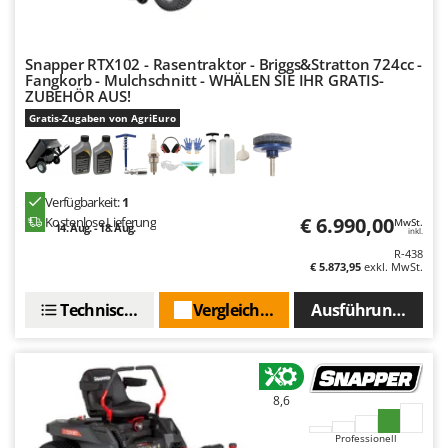
Mowox
MTD
Snapper RTX102 - Rasentraktor - Briggs&Stratton 724cc -
Fangkorb - Mulchschnitt - WHÄLEN SIE IHR GRATIS-
N
ZUBEHÖR AUS!
New O.M.R.A.
Gratis-Zugaben von AgriEuro
Nilfisk
Ninja
Novatec
Verfügbarkeit:
1
Novital
€ 6.990,00
Kostenlose Lieferung
MwSt.
14. Aug. - 18. Aug.
inkl.
NuAir
R-438
€ 5.873,95
exkl. MwSt.
NuovaFac
Technische Daten
Vergleichen Sie
Ausführungen(5)
O
Officine Savioli
Oliviero
Olix
8,6
OMA
Professionell