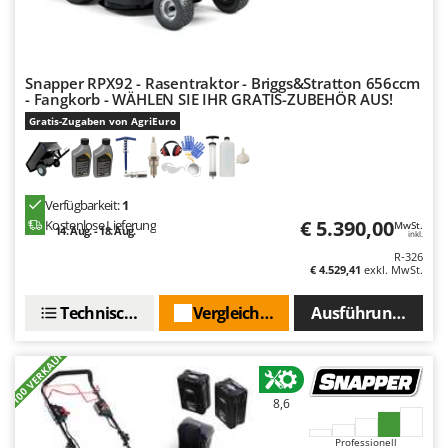
Snapper RPX92 - Rasentraktor - Briggs&Stratton 656ccm
- Fangkorb - WÄHLEN SIE IHR GRATIS-ZUBEHÖR AUS!
Gratis-Zugaben von AgriEuro
Verfügbarkeit:
1
€ 5.390,00
Kostenlose Lieferung
MwSt.
14. Aug. - 18. Aug.
inkl.
R-326
€ 4.529,41
exkl. MwSt.
Technische Daten
Vergleichen Sie
Ausführungen(5)
+100 VERKAUFT
8,6
Professionell