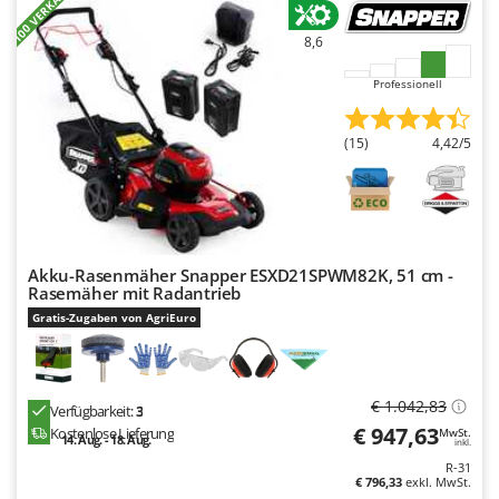
+100 VERKAUFT
8,6
Professionell
(15)
4,42/5
Akku-Rasenmäher Snapper ESXD21SPWM82K, 51 cm -
Rasemäher mit Radantrieb
Gratis-Zugaben von AgriEuro
€ 1.042,83
Verfügbarkeit:
3
€ 947,63
Kostenlose Lieferung
MwSt.
14. Aug. - 18. Aug.
inkl.
R-31
€ 796,33
exkl. MwSt.