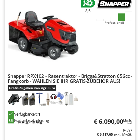
Rato
8,6
Reber
Redback
Professionell
Resto Italia
Ribimex
Ripartrak
Ritter
River Systems
Snapper RPX102 - Rasentraktor - Briggs&Stratton 656cc -
Robomow
Fangkorb - WÄHLEN SIE IHR GRATIS-ZUBEHÖR AUS!
Rossofuoco
Gratis-Zugaben von AgriEuro
Rover Pompe
Royal Food
Verfügbarkeit:
1
Ryobi
€ 6.090,00
Kostenlose Lieferung
MwSt.
14. Aug. - 18. Aug.
inkl.
S
R-397
S.T.P.
€ 5.117,65
exkl. MwSt.