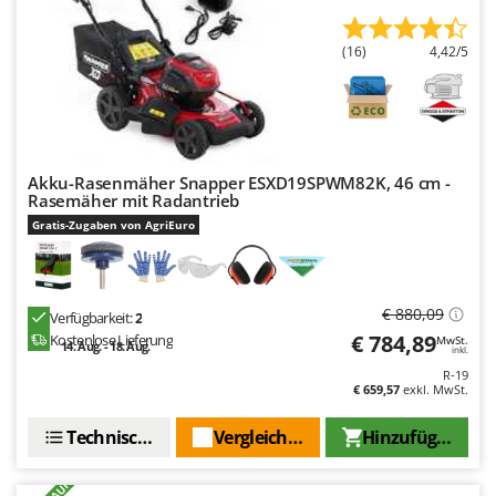
(16)
4,42/5
Akku-Rasenmäher Snapper ESXD19SPWM82K, 46 cm -
Rasemäher mit Radantrieb
Gratis-Zugaben von AgriEuro
€ 880,09
Verfügbarkeit:
2
€ 784,89
Kostenlose Lieferung
MwSt.
14. Aug. - 18. Aug.
inkl.
R-19
€ 659,57
exkl. MwSt.
Technische Daten
Vergleichen Sie
Hinzufügen