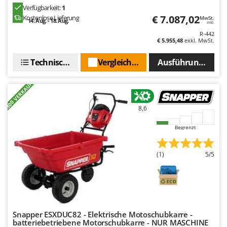
Spiralmac
Verfügbarkeit:
1
€ 7.087,02
Kostenlose Lieferung
MwSt.
Spring Protezione
14. Aug. - 18. Aug.
inkl.
R-442
Spyro
€ 5.955,48
exkl. MwSt.
Stanley
Technische Daten
Vergleichen Sie
Ausführungen(5)
Stiga
Stocker
+300 VERKAUFT
Sunseeker
8,6
T
Tecla
Begrenzt
TecnoGen
(1)
5/5
Tellarini Pompe
Telwin
Tenco
Tineco
Snapper ESXDUC82 - Elektrische Motoschubkarre -
Titania
batteriebetriebene Motorschubkarre - NUR MASCHINE