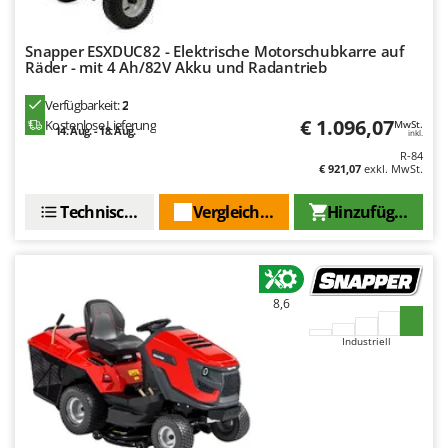
Makita
MAMMAMIA
Snapper ESXDUC82 - Elektrische Motorschubkarre auf
Räder - mit 4 Ah/82V Akku und Radantrieb
Marcato
Marina Systems
Verfügbarkeit:
2
€ 1.096,07
Kostenlose Lieferung
MwSt.
Master
14. Aug. - 18. Aug.
inkl.
R-84
Mastercook
€ 921,07
exkl. MwSt.
McCulloch
Technische Daten
Vergleichen Sie
Hinzufügen
MCH
Michelin
Mille
8,6
Minox
Mockmill
Industriell
More than chef
MOSA
MOVA