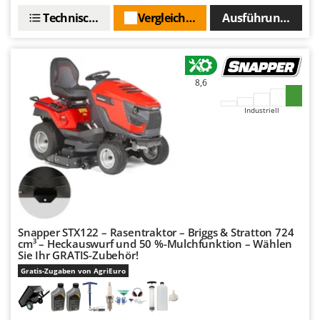
Santos
Technische Daten
Vergleichen Sie
Ausführungen(5)
Sbaraglia
Schnitzer
Seven Italy
8,6
Shark
Industriell
Shindaiwa
Silky
Simatech
Sirman
Skil
Smartwood
Snapper STX122 – Rasentraktor – Briggs & Stratton 724
Smeg
cm³ – Heckauswurf und 50 %-Mulchfunktion – Wählen
Sie Ihr GRATIS-Zubehör!
Snapper
Gratis-Zugaben von AgriEuro
Solidur
Spice Electronics