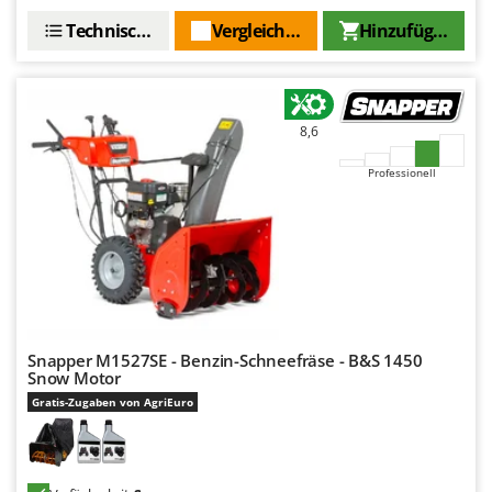
Technische Daten
Vergleichen Sie
Hinzufügen
8,6
Professionell
Snapper M1527SE - Benzin-Schneefräse - B&S 1450
Snow Motor
Gratis-Zugaben von AgriEuro