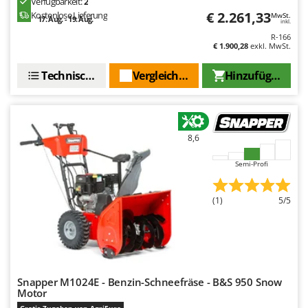
Verfügbarkeit:
2
€ 2.261,33
Kostenlose Lieferung
MwSt.
17. Aug. - 19. Aug.
inkl.
R-166
€ 1.900,28
exkl. MwSt.
Technische Daten
Vergleichen Sie
Hinzufügen
8,6
Semi-Profi
(1)
5/5
Snapper M1024E - Benzin-Schneefräse - B&S 950 Snow
Motor
Gratis-Zugaben von AgriEuro