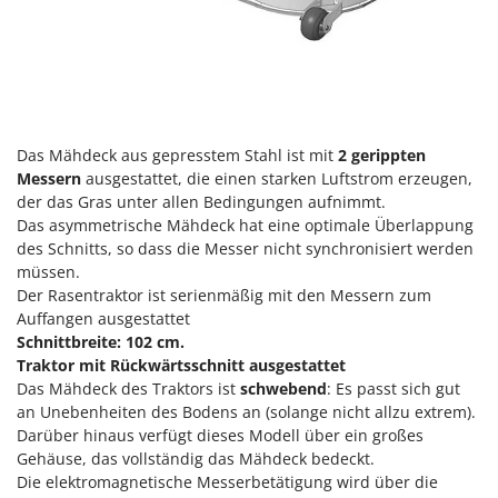
Santos
Sbaraglia
Schnitzer
Seven Italy
Shark
Das Mähdeck aus gepresstem Stahl ist mit
2 gerippten
Shindaiwa
Messern
ausgestattet, die einen starken Luftstrom erzeugen,
der das Gras unter allen Bedingungen aufnimmt.
Silky
Das asymmetrische Mähdeck hat eine optimale Überlappung
Simatech
des Schnitts, so dass die Messer nicht synchronisiert werden
müssen.
Sirman
Der Rasentraktor ist serienmäßig mit den Messern zum
Skil
Auffangen ausgestattet
Schnittbreite: 102 cm.
Smartwood
Traktor mit Rückwärtsschnitt ausgestattet
Smeg
Das Mähdeck des Traktors ist
schwebend
: Es passt sich gut
Snapper
an Unebenheiten des Bodens an (solange nicht allzu extrem).
Darüber hinaus verfügt dieses Modell über ein großes
Solidur
Gehäuse, das vollständig das Mähdeck bedeckt.
Spice Electronics
Die elektromagnetische Messerbetätigung wird über die