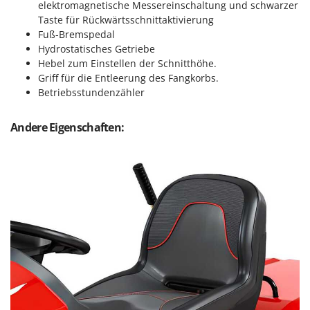
WIDU
elektromagnetische Messereinschaltung und schwarzer
Taste für Rückwärtsschnittaktivierung
Wiper EcoRobot
Fuß-Bremspedal
Wolf Garten
Hydrostatisches Getriebe
Hebel zum Einstellen der Schnitthöhe.
Wortex
Griff für die Entleerung des Fangkorbs.
Worx
Betriebsstundenzähler
Y
Andere Eigenschaften:
Yard Force
Z
Zanon
Zephir
ZGrills
Zodiac
Zomax