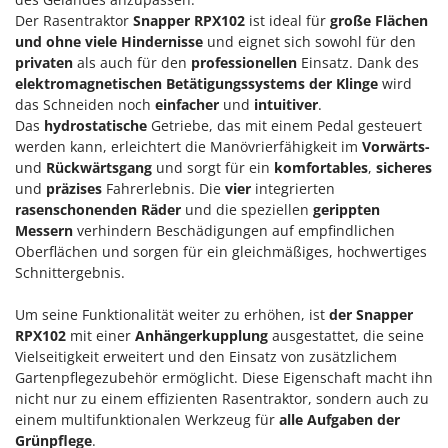
Forest Master
P
Der Rasentraktor
Snapper RPX102
ist ideal für
große Flächen
Palettengabeln für Traktoren
und ohne viele Hindernisse
und eignet sich sowohl für den
Francini
privaten
als auch für den
professionellen
Einsatz. Dank des
Pelletpressen
elektromagnetischen Betätigungssystems der Klinge
wird
G
Pflüge für Traktor
das Schneiden noch
einfacher
und
intuitiver
.
G3 Ferrari
Planierschilder für Traktoren
Das
hydrostatische
Getriebe, das mit einem Pedal gesteuert
Gardena
werden kann, erleichtert die Manövrierfähigkeit im
Vorwärts-
Plasmaschneider
Garofalo
und
Rückwärtsgang
und sorgt für ein
komfortables
,
sicheres
Poolroboter
und
präzises
Fahrerlebnis. Die
vier
integrierten
GeoTech
rasenschonenden Räder
und die speziellen
gerippten
Pools
GeoTech Pro
Messern
verhindern Beschädigungen auf empfindlichen
Poolstaubsauger
Oberflächen und sorgen für ein gleichmäßiges, hochwertiges
Gierre
Schnittergebnis.
Ginko - MGM
R
Rasenmäher
Um seine Funktionalität weiter zu erhöhen, ist
der Snapper
Gipeco
Rasensodenschneider
RPX102
mit einer
Anhängerkupplung
ausgestattet, die seine
Girmi
Vielseitigkeit erweitert und den Einsatz von zusätzlichem
Rasentraktoren Aufsitzmäher
Goodyear
Gartenpflegezubehör ermöglicht. Diese Eigenschaft macht ihn
Rasentrimmer - Kantenschneider
nicht nur zu einem effizienten Rasentraktor, sondern auch zu
GRAEF
einem multifunktionalen Werkzeug für
alle Aufgaben der
Rasentrimmer - Motorsensen - Freischneider
Gre
Grünpflege
.