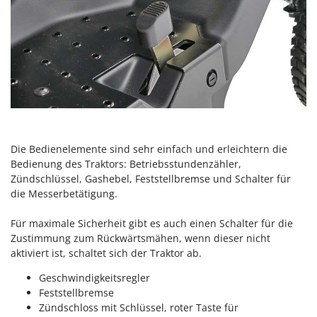
Tornado
Tre Spade
Trev - Abrek - TecnoVIR
Trotec
Troy-Bilt
U
Udor
Die Bedienelemente sind sehr einfach und erleichtern die
Unger
Bedienung des Traktors: Betriebsstundenzähler,
Zündschlüssel, Gashebel, Feststellbremse und Schalter für
V
die Messerbetätigung.
Verdemax
Vesco
Für maximale Sicherheit gibt es auch einen Schalter für die
Zustimmung zum Rückwärtsmähen, wenn dieser nicht
Volpi
aktiviert ist, schaltet sich der Traktor ab.
W
Geschwindigkeitsregler
Waldner
Feststellbremse
Weber
Zündschloss mit Schlüssel, roter Taste für