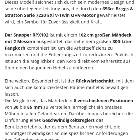
M
Dieses Modell zeichnet sich durch sein modernes Design und
Mähroboter
Famag
seine überlegene Leistung aus, die durch den
656cc
Briggs &
Maisentkörnungsmaschinen
Famur
Stratton Serie 7220 EXi V-Twin OHV-Motor
gewährleistet
Manuelle Heckenscheren
wird, ein Symbol für Zuverlässigkeit und Kraft.
FARMER
Mehrzweck-Sauggeräte
FBC
Der Snapper RPX102
ist mit einem
102 cm großen Mähdeck
Minibacköfen
mit 2 Messern
ausgestattet, das mit einem großen
300-Liter-
Ferrari Group
Fangkorb
kombiniert ist, um die Arbeitseffizienz zu
Motorhacken - Gartenfräsen
Ferroni
maximieren und die Entleerungszeit zu reduzieren. Praktisch
Motorspritzen
Ferrua
ist auch die Möglichkeit, den Korb direkt vom Fahrersitz aus
über einen bequemen Hebel zu entleeren.
Mulcher für Traktor
FIAC
FIEM
Eine weitere Besonderheit ist der
Rückwärtsschnitt
, mit dem
N
Notstromaggregat
sich auch die kompliziertesten Räume mühelos bewältigen
Fimar
lassen.
Nudelmaschinen
FINI
Die Möglichkeit, das Mähdeck in
6 verschiedenen Positionen
von
30
bis
85 mm
zu verstellen, ermöglicht ein präzises
Fiorentini
O
Obstmühlen Obsthäcksler Obstmuser
Mähen in allen Geländearten. Darüber hinaus bereichert die
Fiskars
Einführung eines
Geschwindigkeitsreglers
das
Obstpressen
Flymo
Benutzererlebnis, der es dem Benutzer ermöglicht, die
Olivenernter und Schüttler
Schnittgeschwindigkeit an die spezifischen Anforderungen
Fontana Forni
des Geländes anzupassen.