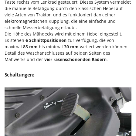
Taste rechts vom Lenkrad gesteuert. Dieses System vermeidet
Spiralmac
die manuelle Betätigung durch den klassischen Hebel auf
Spring Protezione
viele Arten von Traktor, und es funktioniert dank einer
elektromagnetischen Kupplung, die eine einfache und
Spyro
schnelle Messerbetätigung erlaubt.
Stanley
Die Höhe des Mähdecks wird mit einem Hebel eingestellt.
Stiga
Es stehen
6
Schnittpositionen
zur Verfügung, die von
maximal
85 mm
bis minimal
30 mm
variiert werden können.
Stocker
Detail des Waschanschlusses auf beiden Seiten des
Sunseeker
Mähwerks und der
vier rasenschonenden Rädern
.
T
Schaltungen:
Tecla
TecnoGen
Tellarini Pompe
Telwin
Tenco
Tineco
Titania