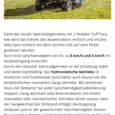
Omas
Ompagrill
Ooni
Oriental Koshin
Outdoorchef
Dank des neuen Hydrostatgetriebes mit 2 Pedalen Tuff Torq
K46 wird das Fahren des Rasentraktors einfach und intuitiv.
Alles kann einfach mit dem rechten Fuß auf dem Pedal
P
Palazzetti
gesteuert werden.
Kann eine Geschwindigkeit von bis zu
8 km/h und 5 km/h
im
Palumbo Pavi
Rückwärtsgang erreichen
Partisani
Durch die robusten Zahnradgetriebe ist die Schaltung stabil
Paterlini
und widerstandsfähig. Das
hydrostatische Getriebe
ist
moderner und funktionaler (und daher auch teurer) als die
Philips
herkömmlichen manuellen Gang-Getriebe. Bei Letzterem
Pramac
muss der Bediener bei jeder Geschwindigkeitsabänderung
stoppen, Gang wechseln (alle Rasentraktoren mit einem
Prismafood
manuellen oder mechanischen Getriebe setzen voraus, dass
der Gangwechsel bei Stillstand erfolgt), die Kupplung
R
loslassen und in der gewünschten Geschwindigkeit starten.
R.G.V.
Bei einem häufigeren Geschwindigkeitswechsel (zum Beispiel