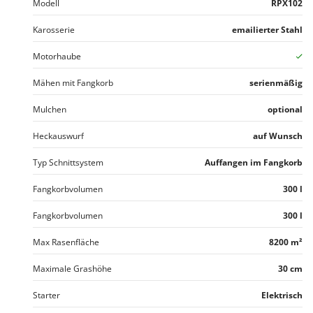
Modell
RPX102
Karosserie
emailierter Stahl
Motorhaube
Mähen mit Fangkorb
serienmäßig
Mulchen
optional
Heckauswurf
auf Wunsch
Typ Schnittsystem
Auffangen im Fangkorb
Fangkorbvolumen
300 l
Fangkorbvolumen
300 l
Max Rasenfläche
8200 m²
Maximale Grashöhe
30 cm
Starter
Elektrisch