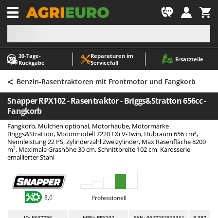
-1
30‑Tage-
Reparaturen im
A
A
Ersatzteile
Rückgabe
Servicefall
Abbeermaschinen - Traubenmühlen
ABAC
<
Abfüllgeräte
AgriEuro Premium
Benzin-Rasentraktoren mit Frontmotor und Fangkorb
Akku Gartenscheren
AgriEuro TOP-LINE
Snapper RPX102 - Rasentraktor - Briggs&Stratton 656cc -
Akku Gras- und Strauchscheren
AGT
Fangkorb
Akku-Stichsägen
Aima
Fangkorb, Mulchen optional, Motorhaube, Motormarke
Briggs&Stratton, Motormodell 7220 EXi V-Twin, Hubraum 656 cm³,
Allzwecktransporter - Motorschubkarren
Airmec
Nennleistung 22 PS, Zylinderzahl Zweizylinder, Max Rasenfläche 8200
m², Maximale Grashöhe 30 cm, Schnittbreite 102 cm, Karosserie
Alu-Teleskopleitern
AL-KO
emailierter Stahl
Anbaubagger Heckbagger für Traktoren
ALA 2000
Arbeitsschutzkleidung
Alce
Aschesauger
Alpina
8,6
Professionell
Astkettensägen - Hochentaster
Ama
ID
: K607796
MPN: RPX102
EAN: 0047282823361
R-397