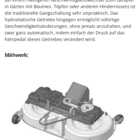
Rato
in Gärten mit Bäumen, Töpfen oder anderen Hindernissen) ist
Reber
die traditionelle Gangschaltung sehr unpraktisch. Das
hydrostatische Getriebe hingegen ermöglicht sofortige
Redback
Geschwindigkeitsänderungen, ohne jemals anzuhalten, und
Resto Italia
zwar ganz automatisch, indem einfach der Druck auf das
Fahrpedal dieses Getriebes verändert wird.
Ribimex
Ripartrak
Mähwerk:
Ritter
River Systems
Robomow
Rossofuoco
Rover Pompe
Royal Food
Ryobi
S
S.T.P.