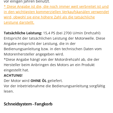
Vogelscheuchen - Vogelabwehr
vor einigen Jahren benutzt.
KitchenAid
* Diese Angabe ist die, die noch immer weit verbreitet ist und
W
Komo
in den wichtigsten kommerziellen Verkaufskanälen verwendet
Wasserpumpen
wird, obwohl sie eine höhere Zahl als die tatsächliche
L
Wasserpumpen für Traktoren
Leistung darstellt.
Laica
Wein- und Obstpressen
Lampacrescia - MGM
Tatsächliche Leistung:
15,4 PS (bei 2700 U/min Drehzahl)
Wein- und Ölschichtenfilter
Entspricht der tatsächlichen Leistung der Motorwelle. Diese
Landxcape
Angabe entspricht der Leistung, die in der
Weitere Produkte
LAR Casalinghi
Bedienungsanleitung bzw. in den technischen Daten vom
Wiesenwalzen für Traktor
Motorenhersteller angegeben wird.
Lavor
*Diese Angabe hängt von der Motordrehzahl ab, die der
Wippsägen
Linea VZ
Hersteller beim Anbringen des Motors an ein Produkt
Wurstfüller
eingestellt hat.
Lisam
ACHTUNG!
Z
Lotusgrill
Der Motor wird
OHNE ÖL
geliefert.
Zerstäuber
Vor der Inbetriebnahme die Bedienungsanleitung sorgfältig
M
Zinkeneggen
lesen.
M.A.I.BO.
Zubehör für Rasentraktoren
Macom
Schneidsystem - Fangkorb
Macte Ovens