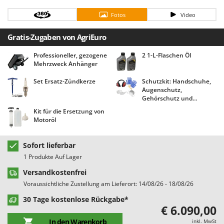
Bodenreinigungsmaschinen
Barbieri
Fotos
Video
Brutmaschinen Inkubatoren
Batavia
Gratis-Zugaben von AgriEuro
Bürsten für den Außenbereich
Benassi
Beper
Professioneller, gezogene
2 1-L-Flaschen Öl
D
Mehrzweck Anhänger
Dampfreiniger und Dampfbesen
Berkel
Set Ersatz-Zündkerze
Schutzkit: Handschuhe,
Bernardi
E
Augenschutz,
Einachsschlepper
Bertolini Pumps
Gehörschutz und
Staubmaske kostenlos!
Elektrische Tauchpumpen
Kit für die Ersetzung von
Besser Vacuum
Motoröl
Erdbohrer
Bestway
Erntenetze für Obst und Oliven
Beta tools
Sofort lieferbar
Bissell
1 Produkte Auf Lager
F
Feder Grubber
Black & Decker
Versandkostenfrei
Feldspritzen für Pflanzenschutz
Voraussichtliche Zustellung am Lieferort: 14/08/26 - 18/08/26
BlackStone
Fensterreiniger
30 Tage kostenlose Rückgabe*
Blue Bird
€ 6.090,00
Fleischwolf
Bomet
In den Warenkorb
inkl. MwSt