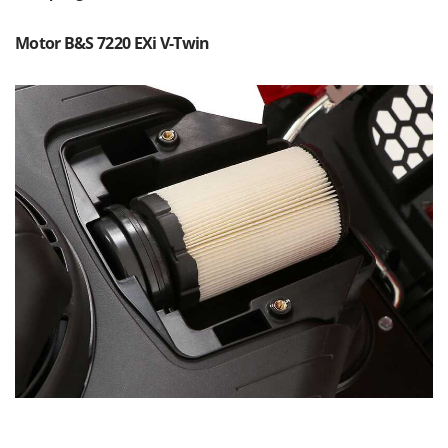
Reinigungsmaschinen für Fassaden, Fenster und PV-Anlagen
GreenBay
Rührtöpfe mit Elektrischem Rührwerk
Motor B&S 7220 EXi V-Twin
Greenworks
Rupfmaschinen
GRIFO
S
GVS
Sämaschinen und Düngerstreuer
GYS
Scheibenpflüge
H
Schneefräsen
Hailo
Schneeräumer
Helvi
Schrotmühlen - elektrisch
Henx
Schwader für Traktoren
HiKOKI
Schweißgeräte
Honda
Seilwinden - Motorseilwinden
I
Sichelmähwerke für Traktoren
Idromatic
Sichelmulcher für Traktoren
Il-Tec
Sortierer für Oliven
Imperia