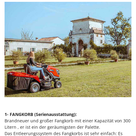
Makita
MAMMAMIA
Marcato
Marina Systems
Master
Mastercook
McCulloch
MCH
Michelin
Mille
Minox
Mockmill
More than chef
1- FANGKORB (Serienausstattung):
Brandneuer und großer Fangkorb mit einer Kapazität von 300
MOSA
Litern , er ist ein der geräumigsten der Palette.
MOVA
Das Entleerungssystem des Fangkorbs ist sehr einfach: Es