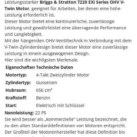
Sprühgeräte für Pflanzenbehandlung
Leistungsstarker
Briggs & Stratton 7220 EXi Series OHV V-
Infaco
Twin Motor
, geeignet für Arbeiten, bei denen eine hohe
Stäubegeräte für Traktor
Intec
Leistung erforderlich ist.
Staubsauger - Elektrobesen
Dieser Motor bietet eine kontinuierliche, zuverlässige
Intex
Leistung und gewährleistet eine überragende Performance
Iseki
T
und Langlebigkeit.
Teppichreiniger und Teppichbodenreiniger
Mit der hängenden OHV-Ventiltechnik in Verbindung mit dem
Italyco
Thermische und mechanische Unkrautbrenner
V-Twin-Zylinderdesign bietet dieser Motor eine zuverlässige
ITM
Leistung in einem ausgewogenen Design.
Tomatenpressen
Hier sind die wichtigsten Merkmale.
J
Tragbare Powerstationen
Eigenschaften
Technische Daten
JOLLY ITALIA
Traktor-Heckenscheren mit Ausleger
Motortyp:
4-Takt Zweizylinder Motor
K
Zylindertyp:
Gusseisen
KAAZ
U
Hubraum
:
656 cm³
Umfüllpumpen
Karcher
Kraftstoff
:
Benzin
Umkehrfräsen
Kasco
Start
:
Elektrisch mit Schlüssel
Nennleistung:
22 PS
Kemper
V
Vakuumiergeräte
Sie wird besser als „kommerzielle“ Leistung bezeichnet, die
Kenwood
zu den alten Standarddefinitionen von Motoren entspricht.
Vertikutierer
Keter
Der Großteil der Motorenhersteller hat diese Definition bis