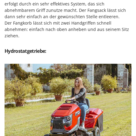
erfolgt durch ein sehr effektives System, das sich
Mowox
abnehmbarem Griff zunutze macht. Der Fangsack lässt sich
MTD
dann sehr einfach an der gewünschten Stelle entleeren.
Der Fangkorb lässt sich mit zwei Handgriffen schnell
N
abnehmen: einfach nach oben anheben und aus seinem Sitz
New O.M.R.A.
ziehen.
Nilfisk
Ninja
Hydrostatgetriebe:
Novatec
Novital
NuAir
NuovaFac
O
Officine Savioli
Oliviero
Olix
OMA