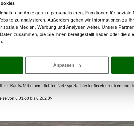
Cookies
nhalte und Anzeigen zu personalisieren, Funktionen für soziale
Website zu analysieren. Außerdem geben wir Informationen zu I
r soziale Medien, Werbung und Analysen weiter. Unsere Partner
 Daten zusammen, die Sie ihnen bereitgestellt haben oder die s
n.
90
Zubehör für Rührmaschinen
zum b
Anpassen
ces, die Sie nur bei AgriEuro finden
es Kaufs. Mit einem dichten Netz spezialisierter Servicezentren und der 
eise von € 31.68 bis € 262.89