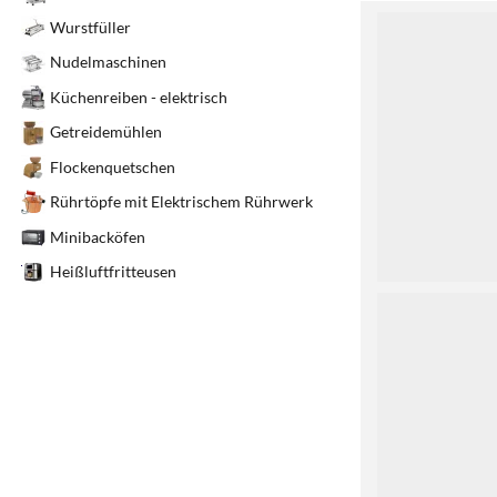
1
Wurstfüller
Nudelmaschinen
Küchenreiben - elektrisch
Getreidemühlen
Flockenquetschen
Rührtöpfe mit Elektrischem Rührwerk
Minibacköfen
Heißluftfritteusen
2