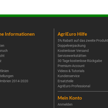
he Informationen
AgriEuro Hilfe
5% Rabatt auf das zweite Produk
ten
Doppelverpackung
pruch
Kostenloser Versand
cht
Servicewerkstätten
z
30 Tage kostenlose Rückgabe
Premium-Account
tlinien
Videos & Tutorials
tellungen
Kundenservice
Umbrien 2014-2020
Ersatzteile
AgriEuro Professional
Mein Konto
Anmelden