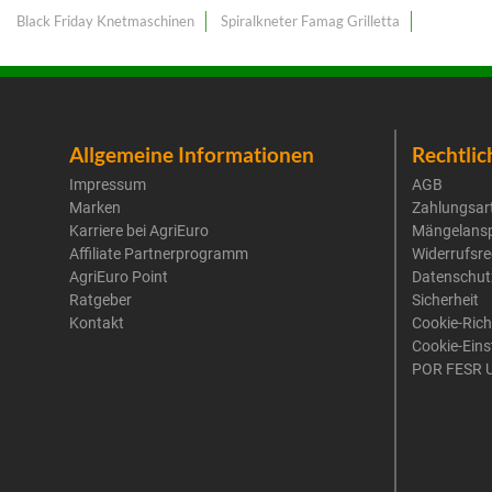
Black Friday Knetmaschinen
Spiralkneter Famag Grilletta
Allgemeine Informationen
Rechtlic
Impressum
AGB
Marken
Zahlungsar
Karriere bei AgriEuro
Mängelans
Affiliate Partnerprogramm
Widerrufsre
AgriEuro Point
Datenschut
Ratgeber
Sicherheit
Kontakt
Cookie-Rich
Cookie-Eins
POR FESR 