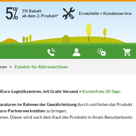
5% Rabatt
Ersatzteile + Kundenservice
ab dem 2. Produkt*
inen
Zubehör für Rührmaschinen
Euro-Logistikzentren, mit Gratis Versand +
Kostenfreie 30-Tage-
araturen im Rahmen der Gewährleistung
durch und holen das Produkt
uro-Partnerwerkstätten
zu bringen.
nnen. Dieser wird nach dem Kauf des Produkts in Ihrem Benutzerkonto