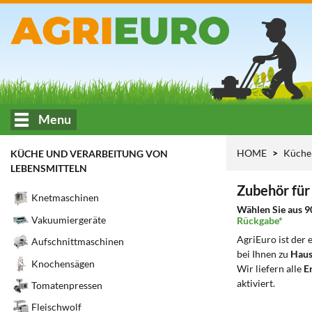
Menu
HOME
Küche 
KÜCHE UND VERARBEITUNG VON
LEBENSMITTELN
Zubehör fü
Knetmaschinen
Wählen Sie aus 9
Vakuumiergeräte
Rückgabe*
AgriEuro ist der
Aufschnittmaschinen
bei Ihnen zu
Haus
Knochensägen
Wir liefern alle
Er
aktiviert.
Tomatenpressen
Fleischwolf