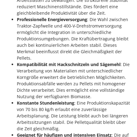
Arbeitslasten zu bewältigen. Die strukturelle Stabilität
Spiralmac
reduziert Maschinenstillstände. Dies fördert eine
Spring Protezione
gleichbleibende Produktivität über die Zeit.
Professionelle Energieversorgung
: Die Wahl zwischen
Spyro
Traktor-Zapfwelle und 400-V-Drehstromversorgung
Stanley
ermöglicht die Integration in unterschiedliche
Produktionsumgebungen. Die Kraftübertragung bleibt
Stiga
auch bei kontinuierlichen Arbeiten stabil. Dieses
Stocker
Merkmal beeinflusst direkt die Gleichmäßigkeit der
Pellets.
Sunseeker
Kompatibilität mit Hackschnitzeln und Sägemehl
: Die
Verarbeitung von Materialien mit unterschiedlicher
T
Tecla
Korngröße erweitert die betrieblichen Möglichkeiten.
Produktionsabfälle werden zu Pellets mit homogener
TecnoGen
Dichte verarbeitet. Dies ermöglicht eine vollständige
Tellarini Pompe
Nutzung der verfügbaren Biomasse.
Konstante Stundenleistung
: Eine Produktionskapazität
Telwin
von 70 bis 80 kg/h erlaubt eine zuverlässige
Tenco
Arbeitsplanung. Die Leistung bleibt auch bei längeren
Tineco
Arbeitssitzungen stabil. Die Pelletqualität bleibt über
die Zeit gleichmäßig.
Titania
Geeignet für häufigen und intensiven Einsatz
: Die auf