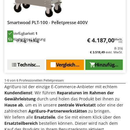
Reinigungsmaschinen für Fassaden, Fenster und PV-Anlagen
GreenBay
Rührtöpfe mit Elektrischem Rührwerk
Greenworks
Rupfmaschinen
GRIFO
Smartwood PLT-100 - Pelletpresse 400V
S
GVS
Verfügbarkeit:
1
Sämaschinen und Düngerstreuer
€ 4.187,00
Kostenlose Lieferung
GYS
MwSt.
17. Aug. - 19. Aug.
inkl.
Scheibenpflüge
R-316
H
Schneefräsen
€ 3.518,49
exkl. MwSt.
Hailo
Schneeräumer
Technische Daten
Vergleichen Sie
Hinzufügen
Helvi
Schrotmühlen - elektrisch
Henx
Schwader für Traktoren
1-6
von 6 Professionellen Pelletpressen
HiKOKI
AgriEuro ist der einzige E-Commerce-Anbieter mit echtem
Schweißgeräte
Honda
Kundendienst
: Wir führen
Reparaturen im Rahmen der
Seilwinden - Motorseilwinden
Gewährleistung
durch und holen das Produkt bei Ihnen zu
I
Sichelmähwerke für Traktoren
Hause ab
, um es in unsere
zentrale Werkstatt
oder eine der
Idromatic
zahlreichen
AgriEuro-Partnerwerkstätten
zu bringen.
Sichelmulcher für Traktoren
Il-Tec
Wir liefern alle
Ersatzteile
, die Sie mit einem Klick über den
Sortierer für Oliven
Ersatzteilbereich
bestellen können. Dieser wird nach dem
Imperia
Kauf des Produkts in Ihrem Benutzerkonto aktiviert.