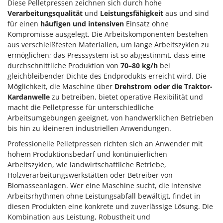
Vogelscheuchen - Vogelabwehr
Diese Pelletpressen zeichnen sich durch hohe
KitchenAid
Verarbeitungsqualität
und
Leistungsfähigkeit
aus und sind
W
Komo
für einen
häufigen und intensiven
Einsatz ohne
Wasserpumpen
Kompromisse ausgelegt. Die Arbeitskomponenten bestehen
L
Wasserpumpen für Traktoren
aus verschleißfesten Materialien, um lange Arbeitszyklen zu
Laica
ermöglichen; das Presssystem ist so abgestimmt, dass eine
Wein- und Obstpressen
Lampacrescia - MGM
durchschnittliche Produktion von
70–80 kg/h
bei
Wein- und Ölschichtenfilter
gleichbleibender Dichte des Endprodukts erreicht wird. Die
Landxcape
Möglichkeit, die Maschine über
Drehstrom oder die Traktor-
Weitere Produkte
LAR Casalinghi
Kardanwelle
zu betreiben, bietet operative Flexibilität und
Wiesenwalzen für Traktor
macht die Pelletpresse für unterschiedliche
Lavor
Arbeitsumgebungen geeignet, von handwerklichen Betrieben
Wippsägen
Linea VZ
bis hin zu kleineren industriellen Anwendungen.
Wurstfüller
Lisam
Professionelle Pelletpressen richten sich an Anwender mit
hohem Produktionsbedarf und kontinuierlichen
Z
Lotusgrill
Zerstäuber
Arbeitszyklen, wie landwirtschaftliche Betriebe,
Holzverarbeitungswerkstätten oder Betreiber von
M
Zinkeneggen
M.A.I.BO.
Biomasseanlagen. Wer eine Maschine sucht, die intensive
Zubehör für Rasentraktoren
Arbeitsrhythmen ohne Leistungsabfall bewältigt, findet in
Macom
diesen Produkten eine konkrete und zuverlässige Lösung. Die
Macte Ovens
Kombination aus Leistung, Robustheit und