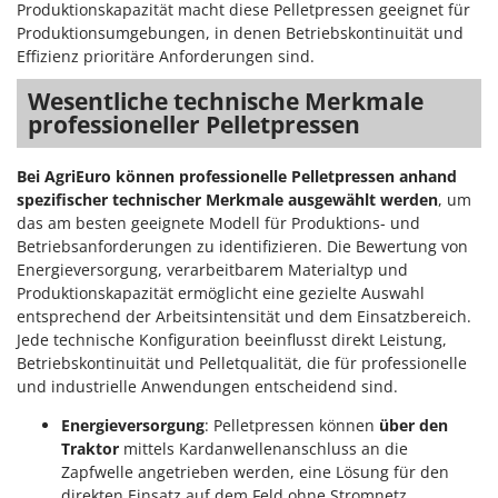
Produktionskapazität macht diese Pelletpressen geeignet für
Makita
Produktionsumgebungen, in denen Betriebskontinuität und
MAMMAMIA
Effizienz prioritäre Anforderungen sind.
Marcato
Wesentliche technische Merkmale
Marina Systems
professioneller Pelletpressen
Master
Bei AgriEuro können professionelle Pelletpressen anhand
Mastercook
spezifischer technischer Merkmale ausgewählt werden
, um
McCulloch
das am besten geeignete Modell für Produktions- und
MCH
Betriebsanforderungen zu identifizieren. Die Bewertung von
Energieversorgung, verarbeitbarem Materialtyp und
Michelin
Produktionskapazität ermöglicht eine gezielte Auswahl
Mille
entsprechend der Arbeitsintensität und dem Einsatzbereich.
Jede technische Konfiguration beeinflusst direkt Leistung,
Minox
Betriebskontinuität und Pelletqualität, die für professionelle
Mockmill
und industrielle Anwendungen entscheidend sind.
More than chef
Energieversorgung
: Pelletpressen können
über den
MOSA
Traktor
mittels Kardanwellenanschluss an die
Zapfwelle angetrieben werden, eine Lösung für den
MOVA
direkten Einsatz auf dem Feld ohne Stromnetz.