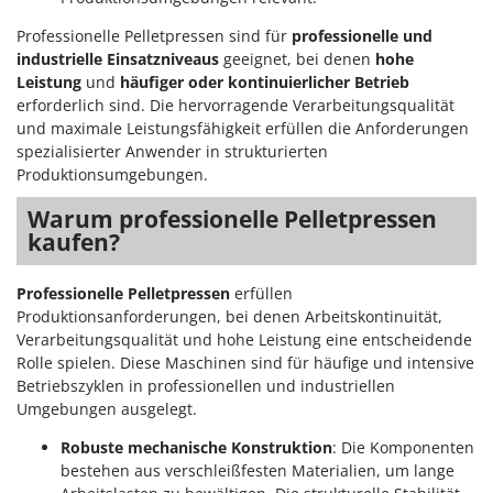
Santos
Professionelle Pelletpressen sind für
professionelle und
Sbaraglia
industrielle Einsatzniveaus
geeignet, bei denen
hohe
Schnitzer
Leistung
und
häufiger oder kontinuierlicher Betrieb
erforderlich sind. Die hervorragende Verarbeitungsqualität
Seven Italy
und maximale Leistungsfähigkeit erfüllen die Anforderungen
Shark
spezialisierter Anwender in strukturierten
Produktionsumgebungen.
Shindaiwa
Silky
Warum professionelle Pelletpressen
kaufen?
Simatech
Sirman
Professionelle Pelletpressen
erfüllen
Skil
Produktionsanforderungen, bei denen Arbeitskontinuität,
Verarbeitungsqualität und hohe Leistung eine entscheidende
Smartwood
Rolle spielen. Diese Maschinen sind für häufige und intensive
Smeg
Betriebszyklen in professionellen und industriellen
Snapper
Umgebungen ausgelegt.
Solidur
Robuste mechanische Konstruktion
: Die Komponenten
bestehen aus verschleißfesten Materialien, um lange
Spice Electronics