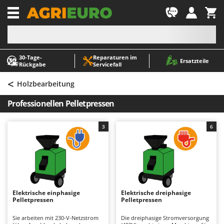
-1
30‑Tage-
Reparaturen im
A
A
Ersatzteile
Rückgabe
Servicefall
Abbeermaschinen - Traubenmühlen
ABAC
<
Abfüllgeräte
AgriEuro Premium
Holzbearbeitung
Akku Gartenscheren
AgriEuro TOP-LINE
Professionellen Pelletpressen
Akku Gras- und Strauchscheren
AGT
Akku-Stichsägen
Aima
3
6
Allzwecktransporter - Motorschubkarren
Airmec
Alu-Teleskopleitern
AL-KO
Anbaubagger Heckbagger für Traktoren
ALA 2000
Arbeitsschutzkleidung
Alce
Elektrische einphasige
Elektrische dreiphasige
Pelletpressen
Pelletpressen
Aschesauger
Alpina
Astkettensägen - Hochentaster
Ama
Sie arbeiten mit 230-V-Netzstrom
Die dreiphasige Stromversorgung