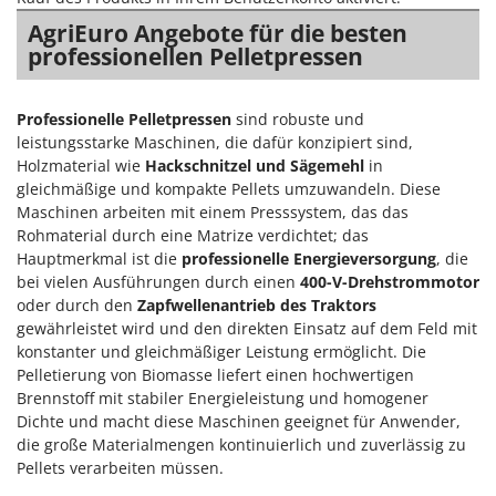
Sprühgeräte für Pflanzenbehandlung
Infaco
AgriEuro Angebote für die besten
Stäubegeräte für Traktor
Intec
professionellen Pelletpressen
Staubsauger - Elektrobesen
Intex
Iseki
T
Professionelle Pelletpressen
sind robuste und
Teppichreiniger und Teppichbodenreiniger
leistungsstarke Maschinen, die dafür konzipiert sind,
Italyco
Holzmaterial wie
Hackschnitzel und Sägemehl
in
Thermische und mechanische Unkrautbrenner
ITM
gleichmäßige und kompakte Pellets umzuwandeln. Diese
Tomatenpressen
Maschinen arbeiten mit einem Presssystem, das das
J
Tragbare Powerstationen
Rohmaterial durch eine Matrize verdichtet; das
JOLLY ITALIA
Hauptmerkmal ist die
professionelle Energieversorgung
, die
Traktor-Heckenscheren mit Ausleger
bei vielen Ausführungen durch einen
400-V-Drehstrommotor
K
oder durch den
Zapfwellenantrieb des Traktors
KAAZ
U
gewährleistet wird und den direkten Einsatz auf dem Feld mit
Umfüllpumpen
Karcher
konstanter und gleichmäßiger Leistung ermöglicht. Die
Umkehrfräsen
Pelletierung von Biomasse liefert einen hochwertigen
Kasco
Brennstoff mit stabiler Energieleistung und homogener
Kemper
V
Dichte und macht diese Maschinen geeignet für Anwender,
Vakuumiergeräte
Kenwood
die große Materialmengen kontinuierlich und zuverlässig zu
Vertikutierer
Pellets verarbeiten müssen.
Keter