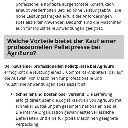
Tornado
professionelle Kontexte ausgerichtete Konstruktion
erlaubt wiederholten Betrieb ohne Leistungsabfall. Die
Tre Spade
hohe Leistungsfähigkeit erfüllt die Anforderungen
Trev - Abrek - TecnoVIR
spezialisierter Anwender. Dadurch sind die Maschinen
auch für industrielle Anwendungen geeignet.
Trotec
Troy-Bilt
Welche Vorteile bietet der Kauf einer
professionellen Pelletpresse bei
U
AgriEuro?
Udor
Unger
Der Kauf einer professionellen Pelletpresse bei AgriEuro
ermöglicht die Nutzung eines E-Commerce-Anbieters, der auf
V
die Auswahl von Maschinen für professionelle und
Verdemax
industrielle Anwendungen spezialisiert ist.
Vesco
Schneller und kostenloser Versand
: Die Lieferung
Volpi
erfolgt direkt über die Logistikzentren von AgriEuro mit
schneller Zustellung im gesamten nationalen Gebiet.
W
Die interne Organisation gewährleistet verlässliche
Waldner
Lieferzeiten und eine für große Maschinen geeignete
Weber
Verpackung.