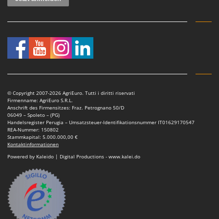
© Copyright 2007-2026 AgriEuro. Tutti i diritti riservati
Firmenname: AgriEuro S.R.L.
Anschrift des Firmensitzes: Fraz. Petrognano 50/D
06049 – Spoleto – (PG)
Handelsregister Perugia – Umsatzsteuer-Identifikationsnummer IT01629170547
REA-Nummer: 150802
Stammkapital: 5.000.000,00 €
Kontaktinformationen
Powered by Kaleido | Digital Productions - www.kalei.do