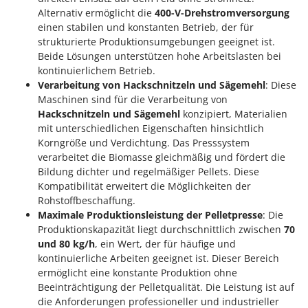
Mowox
Alternativ ermöglicht die
400-V-Drehstromversorgung
einen stabilen und konstanten Betrieb, der für
MTD
strukturierte Produktionsumgebungen geeignet ist.
Beide Lösungen unterstützen hohe Arbeitslasten bei
N
New O.M.R.A.
kontinuierlichem Betrieb.
Verarbeitung von Hackschnitzeln und Sägemehl
: Diese
Nilfisk
Maschinen sind für die Verarbeitung von
Ninja
Hackschnitzeln und Sägemehl
konzipiert, Materialien
mit unterschiedlichen Eigenschaften hinsichtlich
Novatec
Korngröße und Verdichtung. Das Presssystem
Novital
verarbeitet die Biomasse gleichmäßig und fördert die
Bildung dichter und regelmäßiger Pellets. Diese
NuAir
Kompatibilität erweitert die Möglichkeiten der
NuovaFac
Rohstoffbeschaffung.
Maximale Produktionsleistung der Pelletpresse
: Die
O
Produktionskapazität liegt durchschnittlich zwischen
70
Officine Savioli
und 80 kg/h
, ein Wert, der für häufige und
Oliviero
kontinuierliche Arbeiten geeignet ist. Dieser Bereich
ermöglicht eine konstante Produktion ohne
Olix
Beeinträchtigung der Pelletqualität. Die Leistung ist auf
OMA
die Anforderungen professioneller und industrieller