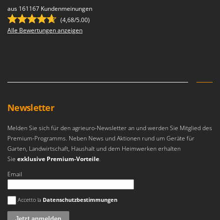
aus 161167 Kundenmeinungen
(4,68/5.00)
Alle Bewertungen anzeigen
Newsletter
Melden Sie sich für den agrieuro-Newsletter an und werden Sie Mitglied des
Premium-Programms. Neben News und Aktionen rund um Geräte für
Garten, Landwirtschaft, Haushalt und dem Heimwerken erhalten
Sie
exklusive Premium-Vorteile
.
Email
Es ist ein Fehler aufgetreten
Accetto la
Datenschutzbestimmungen