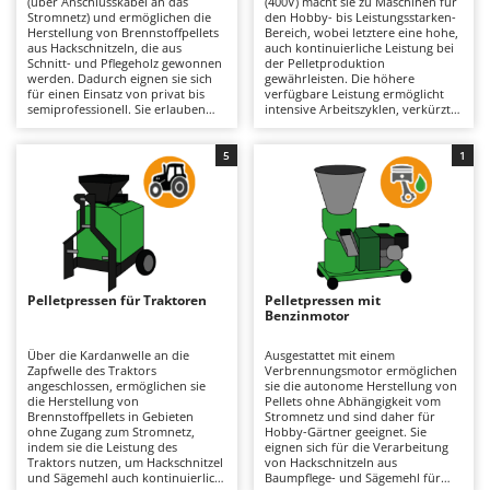
(über Anschlusskabel an das
(400V) macht sie zu Maschinen für
Astscheren
Ambrogio Robot
Stromnetz) und ermöglichen die
den Hobby- bis Leistungsstarken-
Herstellung von Brennstoffpellets
Bereich, wobei letztere eine hohe,
Atemschutzgeräte
Annovi Reverberi
aus Hackschnitzeln, die aus
auch kontinuierliche Leistung bei
Schnitt- und Pflegeholz gewonnen
der Pelletproduktion
werden. Dadurch eignen sie sich
gewährleisten. Die höhere
Aufroller für Olivennetze
ANTHBOT
für einen Einsatz von privat bis
verfügbare Leistung ermöglicht
semiprofessionell. Sie erlauben
intensive Arbeitszyklen, verkürzt
Aufschnittmaschinen
Archman
die Verarbeitung von Holzmaterial
die Produktionszeiten und
und Sägemehl, das mit dem
garantiert langfristige
Auslegemulcher für Traktoren
Arco
korrekten Zerkleinerungsgrad und
Zuverlässigkeit bei der
5
1
Feuchtigkeitsgehalt vorbereitet
Verarbeitung größerer Mengen
Äxte - Beile und Spalthammer
Ardes
wurde, in gelegentlichem und
von Hackschnitzeln aus Häckslern
nicht intensivem Betrieb, und
oder von Sägemehl und Spänen
Argo
gewährleisten eine autonome
zur Herstellung von Pellets, die für
B
Pelletproduktion mit einer
verschiedene Heizsysteme
Balkenmäher
Ariete
Qualität, die für die Beheizung
geeignet sind. Ideal für
von Öfen und Heizkesseln
landwirtschaftliche Betriebe,
Bandsägen
Artus
geeignet ist. Die elektrische
Werkstätten oder Tischlereien, die
Stromversorgung sorgt für
Pflanzenabfälle oder Holzabfälle
Pelletpressen für Traktoren
Pelletpressen mit
Batterieladegeräte - Starthilfegeräte
einfache Bedienung und sofortige
verwerten müssen. Die Wartung
Attila
Benzinmotor
Inbetriebnahme, während die
ist im Vergleich zu Modellen mit
kompakten Abmessungen die
Verbrennungsmotor geringer: Es
Baum- und Astscheren - manuell
Ausonia
Installation in Garagen oder
ist lediglich eine Überprüfung der
Über die Kardanwelle an die
Ausgestattet mit einem
Technikräumen erleichtern. Ideal
Walzen und Matrizen auf
Zapfwelle des Traktors
Verbrennungsmotor ermöglichen
Baumscheren - pneumatisch
Awelco
für Anwender, die Schnittreste
Sauberkeit und Abnutzung sowie
angeschlossen, ermöglichen sie
sie die autonome Herstellung von
verwerten und Energiekosten
ein regelmäßiger Austausch des
die Herstellung von
Pellets ohne Abhängigkeit vom
Baumstumpffräsen
senken möchten. Für die Wartung
Getriebeöls erforderlich.
Brennstoffpellets in Gebieten
Stromnetz und sind daher für
B
sind regelmäßige Kontrollen von
ohne Zugang zum Stromnetz,
Hobby-Gärtner geeignet. Sie
Bindezangen - elektrisch
Baesso
Presswalzen und Matrize
indem sie die Leistung des
eignen sich für die Verarbeitung
hinsichtlich Sauberkeit und
Traktors nutzen, um Hackschnitzel
von Hackschnitzeln aus
Bodenfräsen für Traktor
Bahco
Verschleiß erforderlich, ebenso
und Sägemehl auch kontinuierlich
Baumpflege- und Sägemehl für