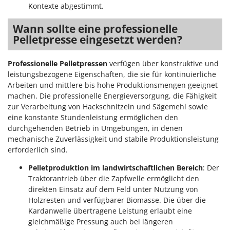
Omas
Kontexte abgestimmt.
Ompagrill
Wann sollte eine professionelle
Ooni
Pelletpresse eingesetzt werden?
Oriental Koshin
Professionelle Pelletpressen
verfügen über konstruktive und
Outdoorchef
leistungsbezogene Eigenschaften, die sie für kontinuierliche
Arbeiten und mittlere bis hohe Produktionsmengen geeignet
P
machen. Die professionelle Energieversorgung, die Fähigkeit
Palazzetti
zur Verarbeitung von Hackschnitzeln und Sägemehl sowie
Palumbo Pavi
eine konstante Stundenleistung ermöglichen den
Partisani
durchgehenden Betrieb in Umgebungen, in denen
mechanische Zuverlässigkeit und stabile Produktionsleistung
Paterlini
erforderlich sind.
Philips
Pelletproduktion im landwirtschaftlichen Bereich
: Der
Pramac
Traktorantrieb über die Zapfwelle ermöglicht den
direkten Einsatz auf dem Feld unter Nutzung von
Prismafood
Holzresten und verfügbarer Biomasse. Die über die
Kardanwelle übertragene Leistung erlaubt eine
R
R.G.V.
gleichmäßige Pressung auch bei längeren