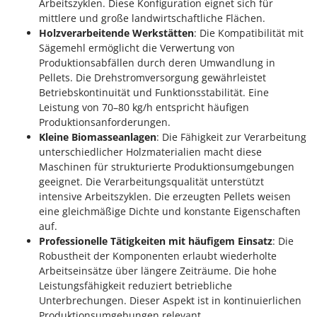
Arbeitszyklen. Diese Konfiguration eignet sich für
Rato
mittlere und große landwirtschaftliche Flächen.
Reber
Holzverarbeitende Werkstätten
: Die Kompatibilität mit
Sägemehl ermöglicht die Verwertung von
Redback
Produktionsabfällen durch deren Umwandlung in
Resto Italia
Pellets. Die Drehstromversorgung gewährleistet
Ribimex
Betriebskontinuität und Funktionsstabilität. Eine
Leistung von 70–80 kg/h entspricht häufigen
Ripartrak
Produktionsanforderungen.
Ritter
Kleine Biomasseanlagen
: Die Fähigkeit zur Verarbeitung
unterschiedlicher Holzmaterialien macht diese
River Systems
Maschinen für strukturierte Produktionsumgebungen
Robomow
geeignet. Die Verarbeitungsqualität unterstützt
intensive Arbeitszyklen. Die erzeugten Pellets weisen
Rossofuoco
eine gleichmäßige Dichte und konstante Eigenschaften
Rover Pompe
auf.
Royal Food
Professionelle Tätigkeiten mit häufigem Einsatz
: Die
Robustheit der Komponenten erlaubt wiederholte
Ryobi
Arbeitseinsätze über längere Zeiträume. Die hohe
Leistungsfähigkeit reduziert betriebliche
S
Unterbrechungen. Dieser Aspekt ist in kontinuierlichen
S.T.P.
Produktionsumgebungen relevant.