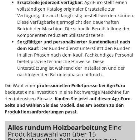
WIDU
Ersatzteile jederzeit verfügbar
: AgriEuro stellt einen
vollständigen Katalog originaler Ersatzteile zur
Wiper EcoRobot
Verfügung, die auch langfristig bestellt werden können.
Wolf Garten
Diese Verfügbarkeit ermöglicht den dauerhaften
Betrieb der Maschine. Die schnelle Bereitstellung der
Wortex
Komponenten reduziert Stillstandszeiten.
Worx
Sorgfältiger und personalisierter Kundendienst nach
dem Kauf
: Der Kundendienst unterstützt den Kunden
Y
in allen Phasen nach dem Kauf. Fachkundiges Personal
Yard Force
bietet präzise technische Hinweise. Diese
Unterstützung ist während der Installation und der
Z
nachfolgenden Betriebsphasen hilfreich.
Zanon
Zephir
Die Wahl einer
professionellen Pelletpresse bei AgriEuro
bedeutet eine Investition in eine hochwertige Maschine für
ZGrills
den intensiven Einsatz.
Kaufen Sie jetzt auf dieser AgriEuro-
Zodiac
Seite und wählen Sie das Modell, das am besten zu den
Produktionsanforderungen passt.
Zomax
Alles rundum Holzbearbeitung
Eine
Produktauswahl von über 15