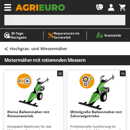
-1
30‑Tage-
Reparaturen im
A
A
Ersatzteile
Rückgabe
Servicefall
Abbeermaschinen - Traubenmühlen
ABAC
<
Abfüllgeräte
AgriEuro Premium
Hochgras- und Wiesenmäher
Akku Gartenscheren
AgriEuro TOP-LINE
Motormäher mit rotierenden Messern
Akku Gras- und Strauchscheren
AGT
Akku-Stichsägen
Aima
28
16
Allzwecktransporter - Motorschubkarren
Airmec
Alu-Teleskopleitern
AL-KO
Anbaubagger Heckbagger für Traktoren
ALA 2000
Arbeitsschutzkleidung
Alce
Kleine Balkenmäher mit
Mittelgroße Balkenmäher mit
Riemenantrieb
Zahnradgetriebe
Aschesauger
Alpina
Astkettensägen - Hochentaster
Ama
Kompakte Maschinen für das
Professionelle Ausführung für