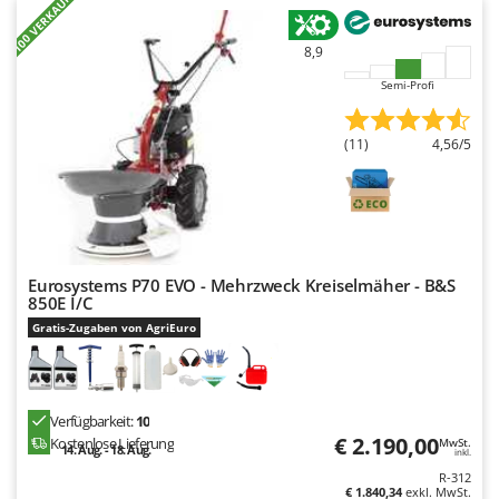
+100 VERKAUFT
8,9
Semi-Profi
(11)
4,56/5
Eurosystems P70 EVO - Mehrzweck Kreiselmäher - B&S
850E I/C
Gratis-Zugaben von AgriEuro
Verfügbarkeit:
10
€ 2.190,00
Kostenlose Lieferung
MwSt.
14. Aug. - 18. Aug.
inkl.
R-312
€ 1.840,34
exkl. MwSt.