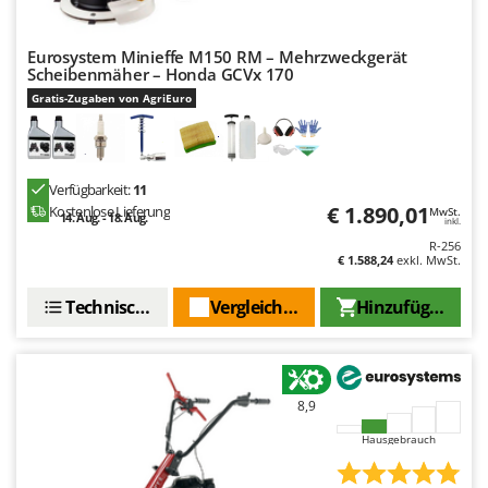
Eurosystem Minieffe M150 RM – Mehrzweckgerät
Scheibenmäher – Honda GCVx 170
Gratis-Zugaben von AgriEuro
Verfügbarkeit:
11
€ 1.890,01
Kostenlose Lieferung
MwSt.
14. Aug. - 18. Aug.
inkl.
R-256
€ 1.588,24
exkl. MwSt.
Technische Daten
Vergleichen Sie
Hinzufügen
8,9
Hausgebrauch