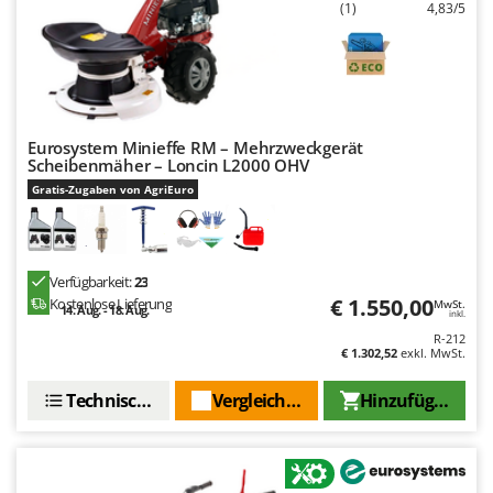
(1)
4,83/5
Eurosystem Minieffe RM – Mehrzweckgerät
Scheibenmäher – Loncin L2000 OHV
Gratis-Zugaben von AgriEuro
Verfügbarkeit:
23
€ 1.550,00
Kostenlose Lieferung
MwSt.
14. Aug. - 18. Aug.
inkl.
R-212
€ 1.302,52
exkl. MwSt.
Technische Daten
Vergleichen Sie
Hinzufügen