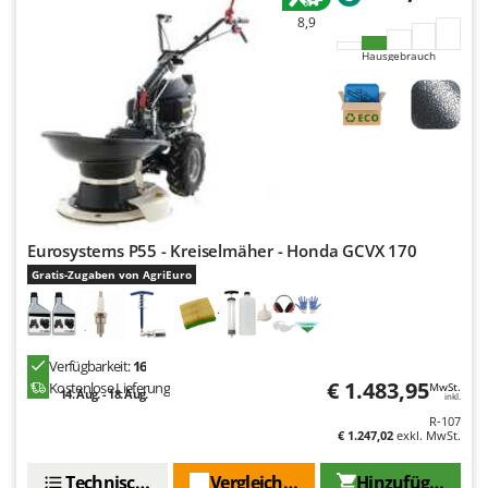
Mowox
8,9
MTD
Hausgebrauch
N
New O.M.R.A.
Nilfisk
Ninja
Novatec
Novital
Eurosystems P55 - Kreiselmäher - Honda GCVX 170
NuAir
Gratis-Zugaben von AgriEuro
NuovaFac
O
Verfügbarkeit:
16
Officine Savioli
€ 1.483,95
Kostenlose Lieferung
MwSt.
14. Aug. - 18. Aug.
inkl.
Oliviero
R-107
Olix
€ 1.247,02
exkl. MwSt.
OMA
Technische Daten
Vergleichen Sie
Hinzufügen