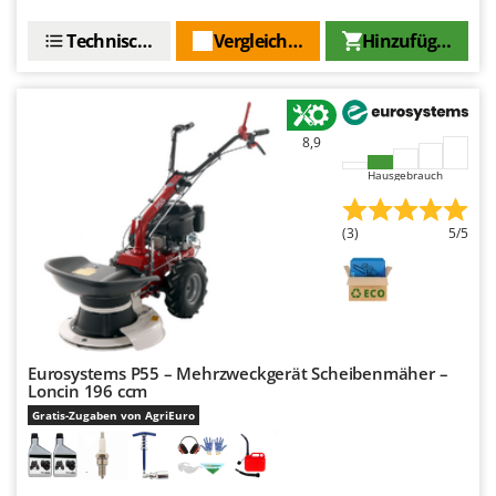
Technische Daten
Vergleichen Sie
Hinzufügen
8,9
Hausgebrauch
(3)
5/5
Eurosystems P55 – Mehrzweckgerät Scheibenmäher –
Loncin 196 ccm
Gratis-Zugaben von AgriEuro