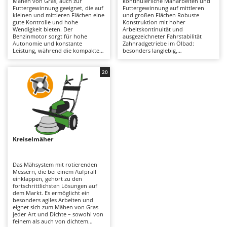
Mähen von Gras, auch zur
kontinuierliche Mäharbeiten und
Astscheren
Ambrogio Robot
Futtergewinnung geeignet, die auf
Futtergewinnung auf mittleren
kleinen und mittleren Flächen eine
und großen Flächen Robuste
Atemschutzgeräte
Annovi Reverberi
gute Kontrolle und hohe
Konstruktion mit hoher
Wendigkeit bieten. Der
Arbeitskontinuität und
Benzinmotor sorgt für hohe
ausgezeichneter Fahrstabilität
Aufroller für Olivennetze
ANTHBOT
Autonomie und konstante
Zahnradgetriebe im Ölbad:
Leistung, während die kompakte
besonders langlebig,
Aufschnittmaschinen
Archman
Bauweise eine ausgezeichnete
widerstandsfähig und für
Manövrierfähigkeit gewährleistet.
intensive Einsätze geeignet Ideal
Auslegemulcher für Traktoren
Arco
Der Riemenantrieb fungiert als
für anspruchsvolle Arbeiten und
20
mechanische „Sicherung“: Im Falle
den regelmäßigen professionellen
Äxte - Beile und Spalthammer
Ardes
eines Aufpralls rutscht der Riemen
Einsatz Einfache Wartung:
durch und schützt so die internen
Reinigung des Mähwerks sowie
Argo
Getriebekomponenten. Erhältlich
regelmäßige Kontrolle von
B
auch als
Schmierung, Luftfilter, Öl und
Balkenmäher
Ariete
<strong>Multifunktionsmodelle</s
Zündkerzen empfohlen
trong> mit verschiedenen
Bandsägen
Artus
Anbaugeräten wie Bodenfräsen,
Häufelpflügen, Vertikutierern oder
Kreiselmäher
Batterieladegeräte - Starthilfegeräte
Schneeschildern. Für eine lange
Attila
Lebensdauer wird empfohlen, den
Mähbalken regelmäßig zu
Baum- und Astscheren - manuell
Ausonia
reinigen, zu schärfen und zu
Das Mähsystem mit rotierenden
schmieren sowie Luftfilter,
Messern, die bei einem Aufprall
Baumscheren - pneumatisch
Awelco
Motoröl und Zündkerzen des
einklappen, gehört zu den
Benzinmotors regelmäßig zu
fortschrittlichsten Lösungen auf
Baumstumpffräsen
kontrollieren.
dem Markt. Es ermöglicht ein
B
besonders agiles Arbeiten und
Bindezangen - elektrisch
Baesso
eignet sich zum Mähen von Gras
jeder Art und Dichte – sowohl von
Bodenfräsen für Traktor
Bahco
feinem als auch von dichtem