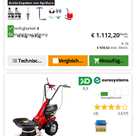
Gratis-Zugaben von AgriEuro
Verfügbarkeit:
6
€ 1.112,20
Kostenlose Lieferung
MwSt.
14. Aug. - 18. Aug.
inkl.
R-78
€ 934,62
exkl. MwSt.
Technische Daten
Vergleichen Sie
Hinzufügen
8,9
Hausgebrauch
(4)
3,67/5