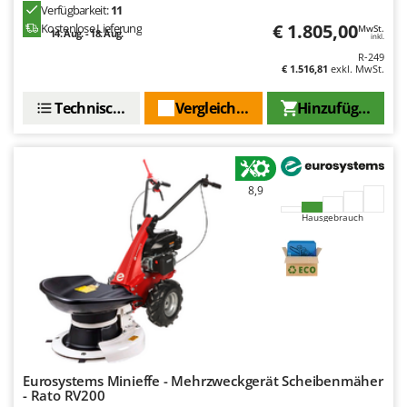
Verfügbarkeit:
11
€ 1.805,00
Kostenlose Lieferung
MwSt.
14. Aug. - 18. Aug.
inkl.
R-249
€ 1.516,81
exkl. MwSt.
Technische Daten
Vergleichen Sie
Hinzufügen
8,9
Hausgebrauch
Eurosystems Minieffe - Mehrzweckgerät Scheibenmäher
- Rato RV200