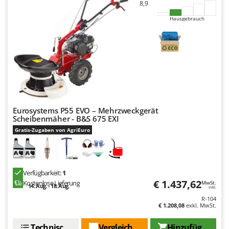
8,9
Hausgebrauch
Eurosystems P55 EVO – Mehrzweckgerät
Scheibenmäher - B&S 675 EXI
Gratis-Zugaben von AgriEuro
Verfügbarkeit:
1
€ 1.437,62
Kostenlose Lieferung
MwSt.
14. Aug. - 18. Aug.
inkl.
R-104
€ 1.208,08
exkl. MwSt.
Technische Daten
Vergleichen Sie
Hinzufügen