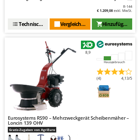
Rato
R-144
€ 1.209,08
exkl. MwSt.
Reber
Redback
Technische Daten
Vergleichen Sie
Hinzufügen
Resto Italia
Ribimex
Ripartrak
8,9
Ritter
Hausgebrauch
River Systems
Robomow
(4)
4,13/5
Rossofuoco
Rover Pompe
Royal Food
Ryobi
Eurosystems RS90 – Mehrzweckgerät Scheibenmäher –
Loncin 139 OHV
S
Gratis-Zugaben von AgriEuro
S.T.P.