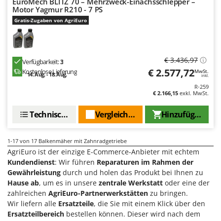
EuroMech BLITZ 70 – Mehrzweck-Einachsschlepper –
Motor Yagmur R210 - 7 PS
Gratis-Zugaben von AgriEuro
€ 3.436,97
Verfügbarkeit:
3
€ 2.577,72
Kostenlose Lieferung
MwSt.
14. Aug. - 18. Aug.
inkl.
R-259
€ 2.166,15
exkl. MwSt.
Technische Daten
Vergleichen Sie
Hinzufügen
1-17
von 17 Balkenmäher mit Zahnradgetriebe
AgriEuro ist der einzige E-Commerce-Anbieter mit echtem
Kundendienst
: Wir führen
Reparaturen im Rahmen der
Gewährleistung
durch und holen das Produkt bei Ihnen zu
Hause ab
, um es in unsere
zentrale Werkstatt
oder eine der
zahlreichen
AgriEuro-Partnerwerkstätten
zu bringen.
Wir liefern alle
Ersatzteile
, die Sie mit einem Klick über den
Ersatzteilbereich
bestellen können. Dieser wird nach dem