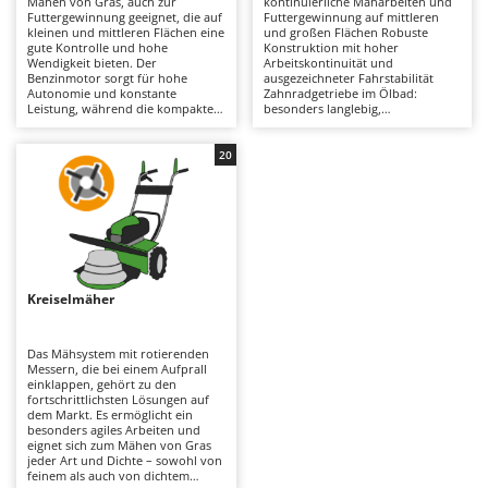
Mähen von Gras, auch zur
kontinuierliche Mäharbeiten und
Astscheren
Ambrogio Robot
Futtergewinnung geeignet, die auf
Futtergewinnung auf mittleren
kleinen und mittleren Flächen eine
und großen Flächen Robuste
Atemschutzgeräte
Annovi Reverberi
gute Kontrolle und hohe
Konstruktion mit hoher
Wendigkeit bieten. Der
Arbeitskontinuität und
Benzinmotor sorgt für hohe
ausgezeichneter Fahrstabilität
Aufroller für Olivennetze
ANTHBOT
Autonomie und konstante
Zahnradgetriebe im Ölbad:
Leistung, während die kompakte
besonders langlebig,
Aufschnittmaschinen
Archman
Bauweise eine ausgezeichnete
widerstandsfähig und für
Manövrierfähigkeit gewährleistet.
intensive Einsätze geeignet Ideal
Auslegemulcher für Traktoren
Arco
Der Riemenantrieb fungiert als
für anspruchsvolle Arbeiten und
20
mechanische „Sicherung“: Im Falle
den regelmäßigen professionellen
Äxte - Beile und Spalthammer
Ardes
eines Aufpralls rutscht der Riemen
Einsatz Einfache Wartung:
durch und schützt so die internen
Reinigung des Mähwerks sowie
Argo
Getriebekomponenten. Erhältlich
regelmäßige Kontrolle von
B
auch als
Schmierung, Luftfilter, Öl und
Balkenmäher
Ariete
<strong>Multifunktionsmodelle</s
Zündkerzen empfohlen
trong> mit verschiedenen
Bandsägen
Artus
Anbaugeräten wie Bodenfräsen,
Häufelpflügen, Vertikutierern oder
Kreiselmäher
Batterieladegeräte - Starthilfegeräte
Schneeschildern. Für eine lange
Attila
Lebensdauer wird empfohlen, den
Mähbalken regelmäßig zu
Baum- und Astscheren - manuell
Ausonia
reinigen, zu schärfen und zu
Das Mähsystem mit rotierenden
schmieren sowie Luftfilter,
Messern, die bei einem Aufprall
Baumscheren - pneumatisch
Awelco
Motoröl und Zündkerzen des
einklappen, gehört zu den
Benzinmotors regelmäßig zu
fortschrittlichsten Lösungen auf
Baumstumpffräsen
kontrollieren.
dem Markt. Es ermöglicht ein
B
besonders agiles Arbeiten und
Bindezangen - elektrisch
Baesso
eignet sich zum Mähen von Gras
jeder Art und Dichte – sowohl von
Bodenfräsen für Traktor
Bahco
feinem als auch von dichtem