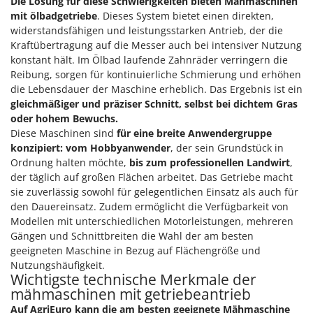
Die Lösung für diese Schwierigkeiten bieten
Mähmaschinen
mit ölbadgetriebe
. Dieses System bietet einen direkten,
widerstandsfähigen und leistungsstarken Antrieb, der die
Kraftübertragung auf die Messer auch bei intensiver Nutzung
konstant hält. Im Ölbad laufende Zahnräder verringern die
Reibung, sorgen für kontinuierliche Schmierung und erhöhen
die Lebensdauer der Maschine erheblich. Das Ergebnis ist ein
gleichmäßiger und präziser Schnitt, selbst bei dichtem Gras
oder hohem Bewuchs.
Diese Maschinen sind
für eine breite Anwendergruppe
konzipiert: vom Hobbyanwender
, der sein Grundstück in
Ordnung halten möchte,
bis zum professionellen Landwirt
,
der täglich auf großen Flächen arbeitet. Das Getriebe macht
sie zuverlässig sowohl für gelegentlichen Einsatz als auch für
den Dauereinsatz. Zudem ermöglicht die Verfügbarkeit von
Modellen mit unterschiedlichen Motorleistungen, mehreren
Gängen und Schnittbreiten die Wahl der am besten
geeigneten Maschine in Bezug auf Flächengröße und
Nutzungshäufigkeit.
Wichtigste technische Merkmale der
mähmaschinen mit getriebeantrieb
Auf AgriEuro kann die am besten geeignete Mähmaschine