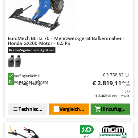
Tornado
Tre Spade
Trev - Abrek - TecnoVIR
Trotec
EuroMech BLITZ 70 – Mehrzweckgerät Balkenmäher –
Troy-Bilt
Honda GX200-Motor – 6,5 PS
Gratis-Zugaben von AgriEuro
U
Udor
Unger
€ 3.758,82
Verfügbarkeit:
1
V
€ 2.819,11
Kostenlose Lieferung
MwSt.
17. Aug. - 19. Aug.
Verdemax
inkl.
R-285
Vesco
€ 2.369,00
exkl. MwSt.
Volpi
Technische Daten
Vergleichen Sie
Hinzufügen
W
Waldner
Weber
8,9