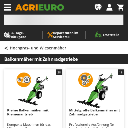
-1
30‑Tage-
Reparaturen im
A
A
Ersatzteile
Rückgabe
Servicefall
Abbeermaschinen - Traubenmühlen
ABAC
<
Abfüllgeräte
AgriEuro Premium
Hochgras- und Wiesenmäher
Akku Gartenscheren
AgriEuro TOP-LINE
Balkenmäher mit Zahnradgetriebe
Akku Gras- und Strauchscheren
AGT
Akku-Stichsägen
Aima
28
16
Allzwecktransporter - Motorschubkarren
Airmec
Alu-Teleskopleitern
AL-KO
Anbaubagger Heckbagger für Traktoren
ALA 2000
Arbeitsschutzkleidung
Alce
Kleine Balkenmäher mit
Mittelgroße Balkenmäher mit
Riemenantrieb
Zahnradgetriebe
Aschesauger
Alpina
Astkettensägen - Hochentaster
Ama
Kompakte Maschinen für das
Professionelle Ausführung für