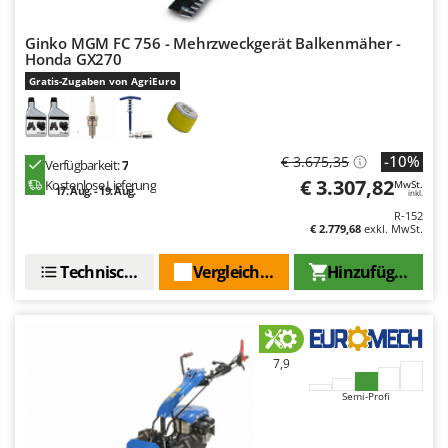
Spiralmac
Spring Protezione
Ginko MGM FC 756 - Mehrzweckgerät Balkenmäher -
Honda GX270
Spyro
Gratis-Zugaben von AgriEuro
Stanley
Stiga
-10%
Stocker
€ 3.675,35
Verfügbarkeit:
7
€ 3.307,82
Kostenlose Lieferung
MwSt.
Sunseeker
17. Aug. - 19. Aug.
inkl.
R-152
€ 2.779,68
exkl. MwSt.
T
Tecla
Technische Daten
Vergleichen Sie
Hinzufügen
TecnoGen
Tellarini Pompe
Telwin
7,9
Tenco
Semi-Profi
Tineco
Titania