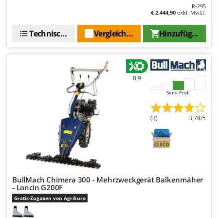
R-295
€ 2.444,90
exkl. MwSt.
Technische Daten
Vergleichen Sie
Hinzufügen
8,9
Semi-Profi
(3)
3,78/5
BullMach Chimera 300 - Mehrzweckgerät Balkenmäher
- Loncin G200F
Gratis-Zugaben von AgriEuro