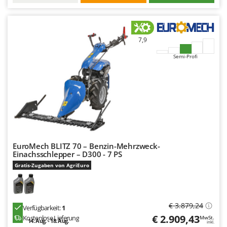
7,9
Semi-Profi
EuroMech BLITZ 70 – Benzin-Mehrzweck-
Einachsschlepper – D300 - 7 PS
Gratis-Zugaben von AgriEuro
€ 3.879,24
Verfügbarkeit:
1
€ 2.909,43
Kostenlose Lieferung
MwSt.
14. Aug. - 18. Aug.
inkl.