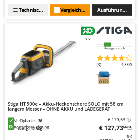
Makita
Technische Daten
Vergleichen Sie
Ausführungen(2)
MAMMAMIA
Marcato
Marina Systems
8,0
Master
Hausgebrauch
Mastercook
McCulloch
(3)
4,33/5
MCH
Michelin
Mille
Minox
Stiga HT 500e – Akku-Heckenschere SOLO mit 58 cm
Mockmill
langem Messer – OHNE AKKU und LADEGERÄT
More than chef
€ 179,63
Verfügbarkeit:
38
MOSA
€ 127,73
Kostenlose Lieferung
MwSt.
13. Aug. - 17. Aug.
inkl.
MOVA
R-0