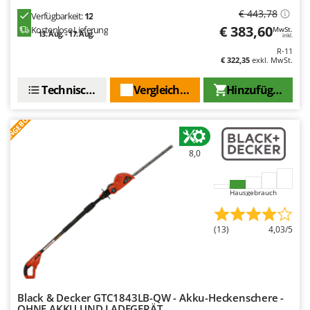
€ 443,78
Verfügbarkeit:
12
€ 383,60
Kostenlose Lieferung
MwSt.
13. Aug. - 17. Aug.
inkl.
R-11
€ 322,35
exkl. MwSt.
Technische Daten
Vergleichen Sie
Hinzufügen
ANGEBOT
8,0
Hausgebrauch
(13)
4,03/5
Black & Decker GTC1843LB-QW - Akku-Heckenschere -
OHNE AKKU UND LADEGERÄT