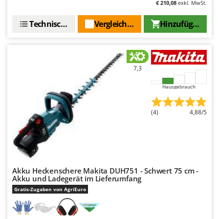
€ 210,08
exkl. MwSt.
Technische Daten
Vergleichen Sie
Hinzufügen
7,3
Hausgebrauch
(4)
4,88/5
Akku Heckenschere Makita DUH751 - Schwert 75 cm -
Akku und Ladegerät im Lieferumfang
Gratis-Zugaben von AgriEuro