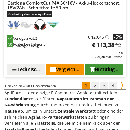
Gardena ComfortCut P4A 50/18V - Akku-Heckenschere
18V/2Ah - Schnittbreite 50 cm
Gratis-Zugaben von AgriEuro
-5%
€ 120,46
Verfügbarkeit:
2
€ 113,38
Kostenlose Lieferung
MwSt.
13. Aug. - 17. Aug.
inkl.
R-0
€ 95,28
exkl. MwSt.
Technische Daten
Vergleichen Sie
Hinzufügen
1
2
3
4
1-20
von 206 Akku-Heckenscheren
AgriEuro ist der einzige E-Commerce-Anbieter mit echtem
Kundendienst
: Wir führen
Reparaturen im Rahmen der
Gewährleistung
durch und holen das Produkt bei Ihnen zu
Hause ab
, um es in unsere
zentrale Werkstatt
oder eine der
zahlreichen
AgriEuro-Partnerwerkstätten
zu bringen.
Wir liefern alle
Ersatzteile
, die Sie mit einem Klick über den
Ersatzteilbereich
bestellen können. Dieser wird nach dem