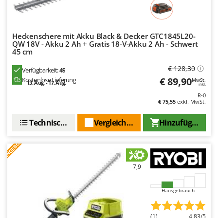
Spiralmac
Spring Protezione
Spyro
Heckenschere mit Akku Black & Decker GTC1845L20-
QW 18V - Akku 2 Ah + Gratis 18-V-Akku 2 Ah - Schwert
Stanley
45 cm
Stiga
€ 128,30
Verfügbarkeit:
49
Stocker
€ 89,90
Kostenlose Lieferung
MwSt.
13. Aug. - 17. Aug.
inkl.
Sunseeker
R-0
€ 75,55
exkl. MwSt.
T
Tecla
Technische Daten
Vergleichen Sie
Hinzufügen
TecnoGen
ANGEBOT
Tellarini Pompe
Telwin
7,9
Tenco
Hausgebrauch
Tineco
Titania
(1)
4,83/5