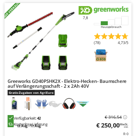
+500 VERKAUFT
7,8
Hausgebrauch
(78)
4,73/5
Greeworks GD40PSHK2X - Elektro-Hecken- Baumschere
auf Verlängerungsschaft - 2 x 2Ah 40V
Gratis-Zugaben von AgriEuro
€ 316,54
Verfügbarkeit:
42
€ 250,00
Kostenlose Lieferung
MwSt.
13. Aug. - 17. Aug.
inkl.
R-0