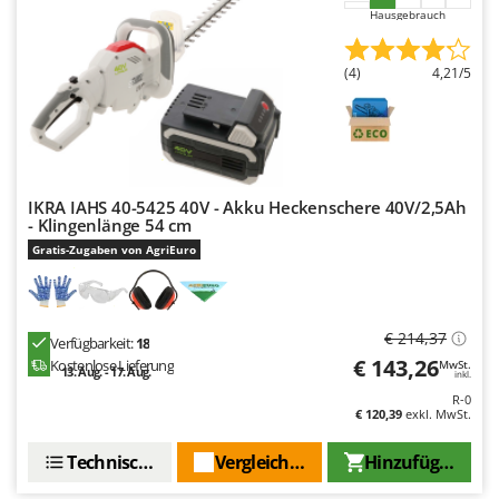
WIDU
Hausgebrauch
Wiper EcoRobot
Wolf Garten
(4)
4,21/5
Wortex
Worx
Y
Yard Force
IKRA IAHS 40-5425 40V - Akku Heckenschere 40V/2,5Ah
- Klingenlänge 54 cm
Gratis-Zugaben von AgriEuro
Z
Zanon
Zephir
ZGrills
€ 214,37
Verfügbarkeit:
18
€ 143,26
Kostenlose Lieferung
MwSt.
Zodiac
13. Aug. - 17. Aug.
inkl.
R-0
Zomax
€ 120,39
exkl. MwSt.
Technische Daten
Vergleichen Sie
Hinzufügen