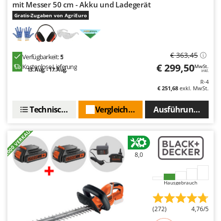
mit Messer 50 cm - Akku und Ladegerät
Santos
Gratis-Zugaben von AgriEuro
Sbaraglia
Schnitzer
Seven Italy
€ 363,45
Verfügbarkeit:
5
Shark
€ 299,50
Kostenlose Lieferung
MwSt.
13. Aug. - 17. Aug.
inkl.
Shindaiwa
R-4
€ 251,68
exkl. MwSt.
Silky
Simatech
Technische Daten
Vergleichen Sie
Ausführungen(3)
Sirman
+2000 VERKAUFT
Skil
Smartwood
8,0
Smeg
Snapper
Hausgebrauch
Solidur
(272)
4,76/5
Spice Electronics