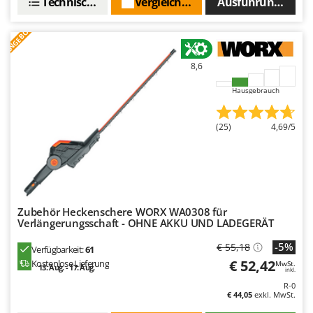
Technische Daten
Vergleichen Sie
Ausführungen(3)
ANGEBOT
8,6
Hausgebrauch
(25)
4,69/5
Zubehör Heckenschere WORX WA0308 für
Verlängerungsschaft - OHNE AKKU UND LADEGERÄT
-5%
€ 55,18
Verfügbarkeit:
61
€ 52,42
Kostenlose Lieferung
MwSt.
13. Aug. - 17. Aug.
inkl.
R-0
€ 44,05
exkl. MwSt.