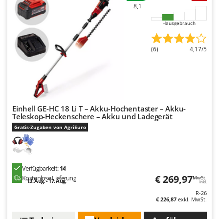
8,1
Hausgebrauch
(6)
4,17/5
Einhell GE-HC 18 Li T – Akku-Hochentaster – Akku-
Teleskop-Heckenschere – Akku und Ladegerät
Gratis-Zugaben von AgriEuro
Verfügbarkeit:
14
€ 269,97
Kostenlose Lieferung
MwSt.
13. Aug. - 17. Aug.
inkl.
R-26
€ 226,87
exkl. MwSt.