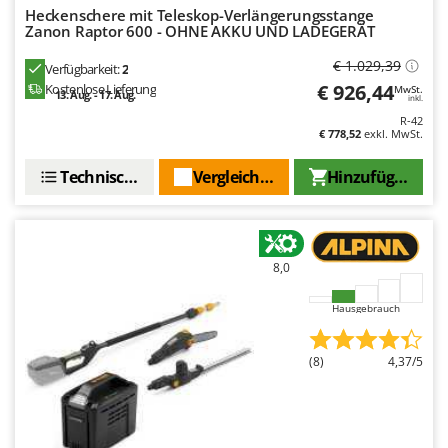
Santos
Heckenschere mit Teleskop-Verlängerungsstange
Zanon Raptor 600 - OHNE AKKU UND LADEGERÄT
Sbaraglia
€ 1.029,39
Schnitzer
Verfügbarkeit:
2
€ 926,44
Kostenlose Lieferung
MwSt.
13. Aug. - 17. Aug.
Seven Italy
inkl.
R-42
Shark
€ 778,52
exkl. MwSt.
Shindaiwa
Technische Daten
Vergleichen Sie
Hinzufügen
Silky
Simatech
Sirman
8,0
Skil
Smartwood
Hausgebrauch
Smeg
(8)
4,37/5
Snapper
Solidur
Spice Electronics