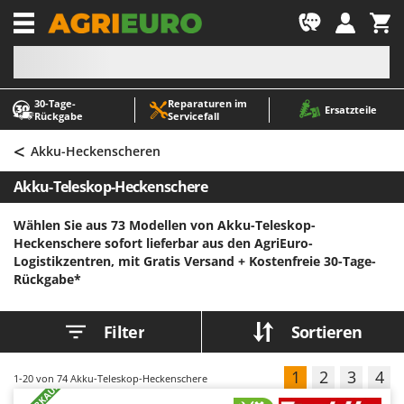
-1
30‑Tage-
Reparaturen im
A
A
Ersatzteile
Rückgabe
Servicefall
Abbeermaschinen - Traubenmühlen
ABAC
<
Abfüllgeräte
AgriEuro Premium
Akku-Heckenscheren
Akku Gartenscheren
AgriEuro TOP-LINE
Akku-Teleskop-Heckenschere
Akku Gras- und Strauchscheren
AGT
Wählen Sie aus 73 Modellen von Akku-Teleskop-
Akku-Stichsägen
Aima
Heckenschere sofort lieferbar aus den AgriEuro-
Allzwecktransporter - Motorschubkarren
Airmec
Logistikzentren, mit Gratis Versand +
Kostenfreie 30-Tage-
Rückgabe*
Alu-Teleskopleitern
AL-KO
Anbaubagger Heckbagger für Traktoren
ALA 2000
Filter
Sortieren
Arbeitsschutzkleidung
Alce
Aschesauger
Alpina
1
2
3
4
1-20
von 74 Akku-Teleskop-Heckenschere
Astkettensägen - Hochentaster
Ama