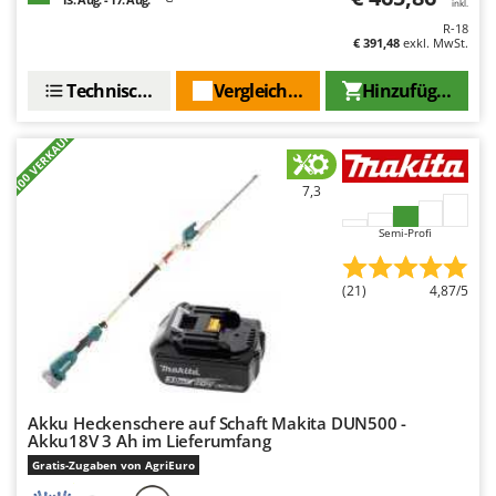
inkl.
Omas
R-18
€ 391,48
exkl. MwSt.
Ompagrill
Ooni
Technische Daten
Vergleichen Sie
Hinzufügen
Oriental Koshin
+100 VERKAUFT
Outdoorchef
7,3
P
Palazzetti
Semi-Profi
Palumbo Pavi
Partisani
(21)
4,87/5
Paterlini
Philips
Pramac
Prismafood
Akku Heckenschere auf Schaft Makita DUN500 -
Akku18V 3 Ah im Lieferumfang
R
Gratis-Zugaben von AgriEuro
R.G.V.