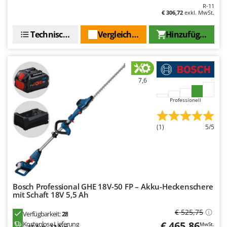
Mowox
R-11
€ 306,72
exkl. MwSt.
MTD
Technische Daten
Vergleichen Sie
Hinzufügen
N
New O.M.R.A.
Nilfisk
7,6
Ninja
Novatec
Professionell
Novital
NuAir
(1)
5/5
NuovaFac
O
Officine Savioli
Bosch Professional GHE 18V-50 FP – Akku-Heckenschere
Oliviero
mit Schaft 18V 5,5 Ah
Olix
€ 525,75
Verfügbarkeit:
28
OMA
€ 465,86
Kostenlose Lieferung
MwSt.
13. Aug. - 17. Aug.