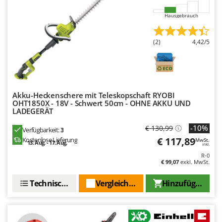
WIDU
Hausgebrauch
Wiper EcoRobot
Wolf Garten
(2)
4,42/5
Wortex
Worx
Y
Yard Force
Akku-Heckenschere mit Teleskopschaft RYOBI
OHT1850X - 18V - Schwert 50cm - OHNE AKKU UND
LADEGERÄT
Z
Zanon
-10%
€ 130,99
Verfügbarkeit:
3
Zephir
€ 117,89
Kostenlose Lieferung
MwSt.
13. Aug. - 17. Aug.
inkl.
ZGrills
R-0
€ 99,07
exkl. MwSt.
Zodiac
Zomax
Technische Daten
Vergleichen Sie
Hinzufügen