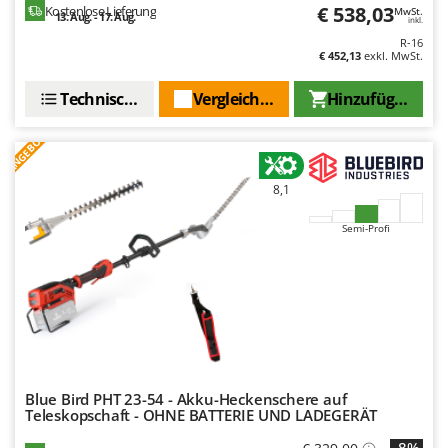
€ 538,03
Kostenlose Lieferung
MwSt.
13. Aug. - 17. Aug.
inkl.
R-16
€ 452,13
exkl. MwSt.
Technische Daten
Vergleichen Sie
Hinzufügen
ANGEBOT
8,1
Semi-Profi
Blue Bird PHT 23-54 - Akku-Heckenschere auf
Teleskopschaft - OHNE BATTERIE UND LADEGERÄT