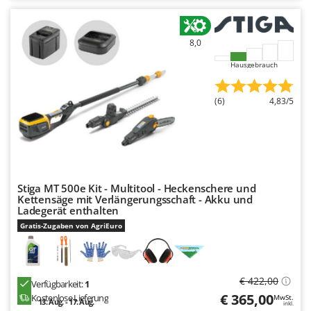
Makita
MAMMAMIA
8,0
Marcato
Hausgebrauch
Marina Systems
Master
(6)
4,83/5
Mastercook
McCulloch
MCH
Michelin
Stiga MT 500e Kit - Multitool - Heckenschere und
Mille
Kettensäge mit Verlängerungsschaft - Akku und
Ladegerät enthalten
Minox
Gratis-Zugaben von AgriEuro
Mockmill
More than chef
MOSA
€ 422,00
Verfügbarkeit:
1
€ 365,00
Kostenlose Lieferung
MOVA
MwSt.
13. Aug. - 17. Aug.
inkl.