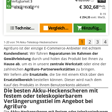
-8%
€ 329,00
Verfügbarkeit:
3
€ 302,68
Kostenlose Lieferung
MwSt.
13. Aug. - 17. Aug.
inkl.
R-19
€ 254,35
exkl. MwSt.
Technische Daten
Vergleichen Sie
Hinzufügen
1
2
3
4
1-20
von 74 Akku-Teleskop-Heckenschere
AgriEuro ist der einzige E-Commerce-Anbieter mit echtem
Kundendienst
: Wir führen
Reparaturen im Rahmen der
Gewährleistung
durch und holen das Produkt bei Ihnen zu
Hause ab
, um es in unsere
zentrale Werkstatt
oder eine der
zahlreichen
AgriEuro-Partnerwerkstätten
zu bringen.
Wir liefern alle
Ersatzteile
, die Sie mit einem Klick über den
Ersatzteilbereich
bestellen können. Dieser wird nach dem
Kauf des Produkts in Ihrem Benutzerkonto aktiviert.
Die besten Akku-Heckenscheren mit
festem oder teleskopierbarem
Verlängerungsstiel im Angebot bei
AgriEuro
Die
Akku-Heckenscheren mit festem oder teleskopierbarem