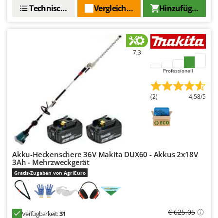
Technische Daten
Vergleichen Sie
Hinzufügen
7,3
Professionell
(2)
4,58/5
Akku-Heckenschere 36V Makita DUX60 - Akkus 2x18V
3Ah - Mehrzweckgerät
Gratis-Zugaben von AgriEuro
€ 625,05
Verfügbarkeit:
31