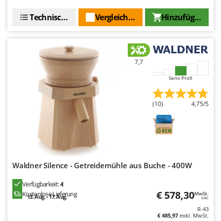
Santos
Technische Daten
Vergleichen Sie
Hinzufügen
Sbaraglia
Schnitzer
Seven Italy
7,7
Shark
Shindaiwa
Semi-Profi
Silky
(10)
4,75/5
Simatech
Sirman
Skil
Smartwood
Waldner Silence - Getreidemühle aus Buche - 400W
Smeg
Snapper
Verfügbarkeit:
4
€ 578,30
Kostenlose Lieferung
MwSt.
Solidur
13. Aug. - 17. Aug.
inkl.
R-43
Spice Electronics
€ 485,97
exkl. MwSt.