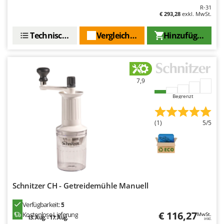
R-31
€ 293,28
exkl. MwSt.
Technische Daten
Vergleichen Sie
Hinzufügen
7,9
Begrenzt
(1)
5/5
Schnitzer CH - Getreidemühle Manuell
Verfügbarkeit:
5
€ 116,27
Kostenlose Lieferung
MwSt.
13. Aug. - 17. Aug.
inkl.