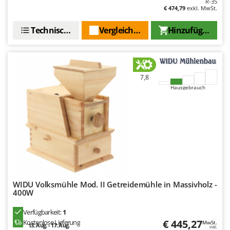
R-35
WIDU
€ 474,79
exkl. MwSt.
Wiper EcoRobot
Technische Daten
Vergleichen Sie
Hinzufügen
Wolf Garten
Wortex
Worx
7,8
Y
Hausgebrauch
Yard Force
Z
Zanon
Zephir
ZGrills
Zodiac
WIDU Volksmühle Mod. II Getreidemühle in Massivholz -
Zomax
400W
Verfügbarkeit:
1
€ 445,27
Kostenlose Lieferung
MwSt.
13. Aug. - 17. Aug.
inkl.