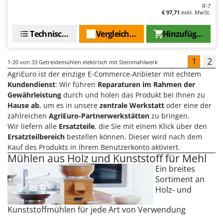
R-7
€ 97,71
exkl. MwSt.
Technische Daten
Vergleichen Sie
Hinzufügen
1
2
1-20
von 33 Getreidemühlen elektrisch mit Steinmahlwerk
AgriEuro ist der einzige E-Commerce-Anbieter mit echtem
Kundendienst
: Wir führen
Reparaturen im Rahmen der
Gewährleistung
durch und holen das Produkt bei Ihnen zu
Hause ab
, um es in unsere
zentrale Werkstatt
oder eine der
zahlreichen
AgriEuro-Partnerwerkstätten
zu bringen.
Wir liefern alle
Ersatzteile
, die Sie mit einem Klick über den
Ersatzteilbereich
bestellen können. Dieser wird nach dem
Kauf des Produkts in Ihrem Benutzerkonto aktiviert.
Mühlen aus Holz und Kunststoff für Mehl
Ein breites
Sortiment an
Holz- und
Kunststoffmühlen für jede Art von Verwendung