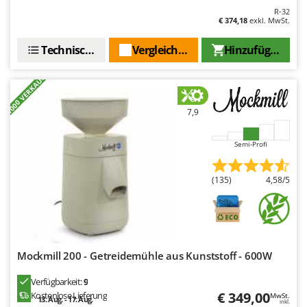
R-32
€ 374,18
exkl. MwSt.
Technische Daten
Vergleichen Sie
Hinzufügen
+1000 VERKAUFT
7,9
Semi-Profi
(135)
4,58/5
Mockmill 200 - Getreidemühle aus Kunststoff - 600W
Verfügbarkeit:
9
€ 349,00
Kostenlose Lieferung
MwSt.
13. Aug. - 17. Aug.
inkl.