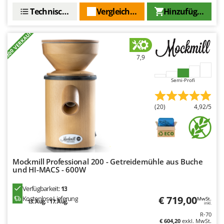
Omas
Technische Daten
Vergleichen Sie
Hinzufügen
Ompagrill
+300 VERKAUFT
Ooni
Oriental Koshin
7,9
Outdoorchef
Semi-Profi
P
Palazzetti
(20)
4,92/5
Palumbo Pavi
Partisani
Paterlini
Philips
Mockmill Professional 200 - Getreidemühle aus Buche
Pramac
und HI-MACS - 600W
Prismafood
Verfügbarkeit:
13
€ 719,00
Kostenlose Lieferung
MwSt.
13. Aug. - 17. Aug.
inkl.
R
R.G.V.
R-70
€ 604,20
exkl. MwSt.