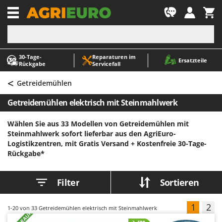
-1
30‑Tage-
Reparaturen im
A
A
Ersatzteile
Rückgabe
Servicefall
Abbeermaschinen - Traubenmühlen
ABAC
<
Abfüllgeräte
AgriEuro Premium
Getreidemühlen
Akku Gartenscheren
AgriEuro TOP-LINE
Getreidemühlen elektrisch mit Steinmahlwerk
Akku Gras- und Strauchscheren
AGT
Wählen Sie aus 33 Modellen von Getreidemühlen mit
Akku-Stichsägen
Aima
Steinmahlwerk sofort lieferbar aus den AgriEuro-
Allzwecktransporter - Motorschubkarren
Airmec
Logistikzentren, mit Gratis Versand +
Kostenfreie 30-Tage-
Rückgabe*
Alu-Teleskopleitern
AL-KO
Anbaubagger Heckbagger für Traktoren
ALA 2000
Filter
Sortieren
Arbeitsschutzkleidung
Alce
Aschesauger
Alpina
1
2
1-20
von 33 Getreidemühlen elektrisch mit Steinmahlwerk
Astkettensägen - Hochentaster
Ama