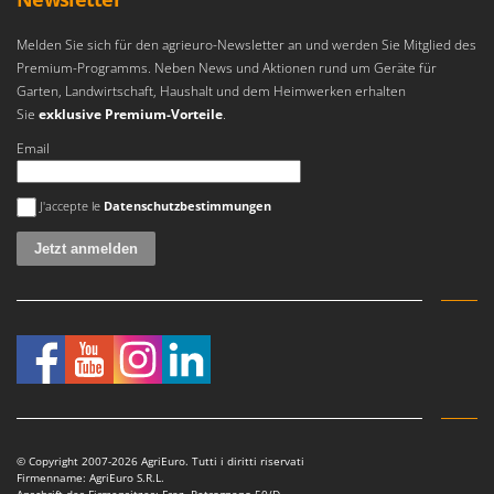
Melden Sie sich für den agrieuro-Newsletter an und werden Sie Mitglied des
Premium-Programms. Neben News und Aktionen rund um Geräte für
Garten, Landwirtschaft, Haushalt und dem Heimwerken erhalten
Sie
exklusive Premium-Vorteile
.
Email
Es ist ein Fehler aufgetreten
J'accepte le
Datenschutzbestimmungen
© Copyright 2007-2026 AgriEuro. Tutti i diritti riservati
Firmenname: AgriEuro S.R.L.
Anschrift des Firmensitzes: Fraz. Petrognano 50/D