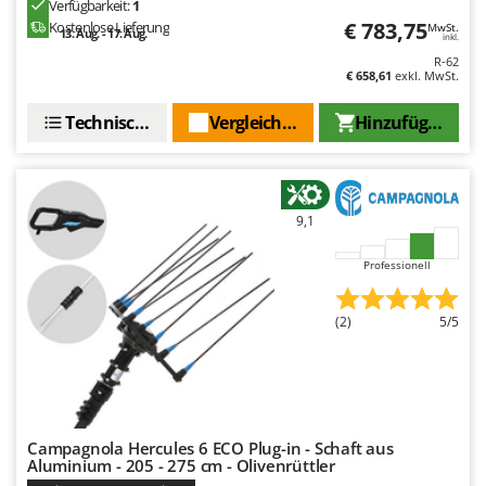
Verfügbarkeit:
1
€ 783,75
Kostenlose Lieferung
MwSt.
13. Aug. - 17. Aug.
inkl.
R-62
€ 658,61
exkl. MwSt.
Technische Daten
Vergleichen Sie
Hinzufügen
9,1
Professionell
(2)
5/5
Campagnola Hercules 6 ECO Plug-in - Schaft aus
Aluminium - 205 - 275 cm - Olivenrüttler