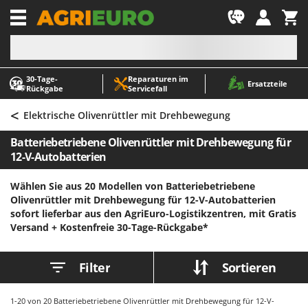
-1
30‑Tage-
Reparaturen im
A
A
Ersatzteile
Rückgabe
Servicefall
Abbeermaschinen - Traubenmühlen
ABAC
<
Abfüllgeräte
AgriEuro Premium
Elektrische Olivenrüttler mit Drehbewegung
Akku Gartenscheren
AgriEuro TOP-LINE
Batteriebetriebene Olivenrüttler mit Drehbewegung für
Akku Gras- und Strauchscheren
AGT
12-V-Autobatterien
Akku-Stichsägen
Aima
Wählen Sie aus 20 Modellen von Batteriebetriebene
Allzwecktransporter - Motorschubkarren
Airmec
Olivenrüttler mit Drehbewegung für 12-V-Autobatterien
sofort lieferbar aus den AgriEuro-Logistikzentren, mit Gratis
Alu-Teleskopleitern
AL-KO
Versand +
Kostenfreie 30-Tage-Rückgabe*
Anbaubagger Heckbagger für Traktoren
ALA 2000
Arbeitsschutzkleidung
Alce
Filter
Sortieren
Aschesauger
Alpina
Astkettensägen - Hochentaster
Ama
1-20
von 20 Batteriebetriebene Olivenrüttler mit Drehbewegung für 12-V-