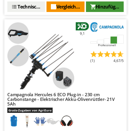
Santos
Technische Daten
Vergleichen Sie
Hinzufügen
Sbaraglia
Schnitzer
Seven Italy
9,1
Shark
Professionell
Shindaiwa
Silky
(1)
4,67/5
Simatech
Sirman
Skil
Smartwood
Campagnola Hercules 6 ECO Plug-in - 230 cm
Smeg
Carbonstange - Elektrischer Akku-Olivenrüttler- 21V
5Ah
Snapper
Gratis-Zugaben von AgriEuro
Solidur
Spice Electronics