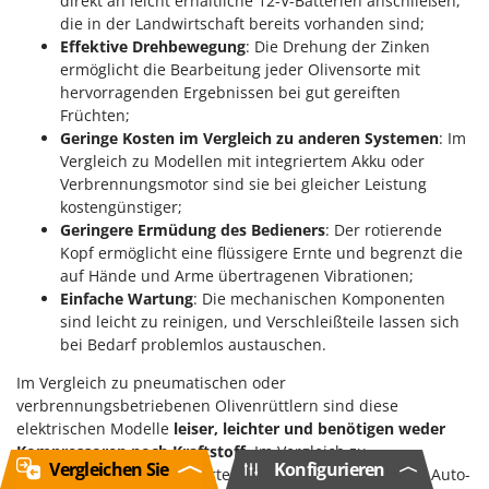
direkt an leicht erhältliche 12-V-Batterien anschließen,
die in der Landwirtschaft bereits vorhanden sind;
Effektive Drehbewegung
: Die Drehung der Zinken
ermöglicht die Bearbeitung jeder Olivensorte mit
hervorragenden Ergebnissen bei gut gereiften
Früchten;
Geringe Kosten im Vergleich zu anderen Systemen
: Im
Vergleich zu Modellen mit integriertem Akku oder
Verbrennungsmotor sind sie bei gleicher Leistung
kostengünstiger;
Geringere Ermüdung des Bedieners
: Der rotierende
Kopf ermöglicht eine flüssigere Ernte und begrenzt die
auf Hände und Arme übertragenen Vibrationen;
Einfache Wartung
: Die mechanischen Komponenten
sind leicht zu reinigen, und Verschleißteile lassen sich
bei Bedarf problemlos austauschen.
Im Vergleich zu pneumatischen oder
verbrennungsbetriebenen Olivenrüttlern sind diese
elektrischen Modelle
leiser, leichter und benötigen weder
Kompressoren noch Kraftstoff
. Im Vergleich zu
Vergleichen Sie
Konfigurieren
Olivenrüttlern mit integriertem Akku bieten Modelle mit Auto-