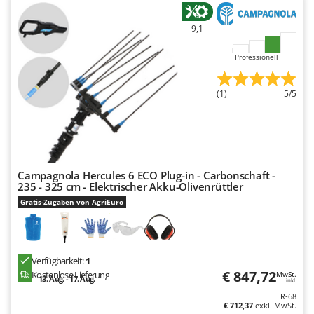
9,1
Professionell
(1)
5/5
Campagnola Hercules 6 ECO Plug-in - Carbonschaft -
235 - 325 cm - Elektrischer Akku-Olivenrüttler
Gratis-Zugaben von AgriEuro
Verfügbarkeit:
1
€ 847,72
Kostenlose Lieferung
MwSt.
13. Aug. - 17. Aug.
inkl.
R-68
€ 712,37
exkl. MwSt.