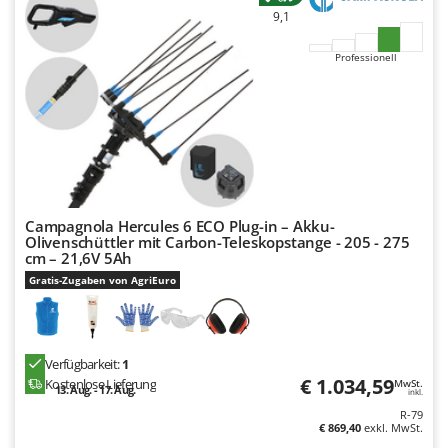
Rato
9,1
Reber
Professionell
Redback
Resto Italia
Ribimex
Ripartrak
Ritter
River Systems
Campagnola Hercules 6 ECO Plug-in – Akku-
Olivenschüttler mit Carbon-Teleskopstange - 205 - 275
Robomow
cm – 21,6V 5Ah
Rossofuoco
Gratis-Zugaben von AgriEuro
Rover Pompe
Royal Food
Verfügbarkeit:
1
Ryobi
€ 1.034,59
Kostenlose Lieferung
MwSt.
13. Aug. - 17. Aug.
inkl.
S
R-79
S.T.P.
€ 869,40
exkl. MwSt.