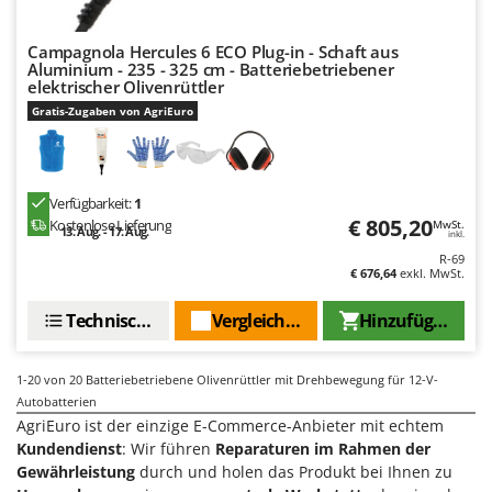
Campagnola Hercules 6 ECO Plug-in - Schaft aus
Aluminium - 235 - 325 cm - Batteriebetriebener
elektrischer Olivenrüttler
Gratis-Zugaben von AgriEuro
Verfügbarkeit:
1
€ 805,20
Kostenlose Lieferung
MwSt.
13. Aug. - 17. Aug.
inkl.
R-69
€ 676,64
exkl. MwSt.
Technische Daten
Vergleichen Sie
Hinzufügen
1-20
von 20 Batteriebetriebene Olivenrüttler mit Drehbewegung für 12-V-
Autobatterien
AgriEuro ist der einzige E-Commerce-Anbieter mit echtem
Kundendienst
: Wir führen
Reparaturen im Rahmen der
Gewährleistung
durch und holen das Produkt bei Ihnen zu