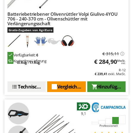
Mowox
MTD
Batteriebetriebener Olivenrüttler Volpi Giulivo 4YOU
706 - 240-370 cm - Olivenschüttler mit
Verlängerungsschaft
N
New O.M.R.A.
Gratis-Zugaben von AgriEuro
Nilfisk
Ninja
€ 315,11
Verfügbarkeit:
6
Novatec
€ 284,90
Kostenlose Lieferung
MwSt.
13. Aug. - 17. Aug.
inkl.
Novital
R-12
NuAir
€ 239,41
exkl. MwSt.
NuovaFac
Technische Daten
Vergleichen Sie
Hinzufügen
O
Officine Savioli
Oliviero
9,1
Olix
Professionell
OMA