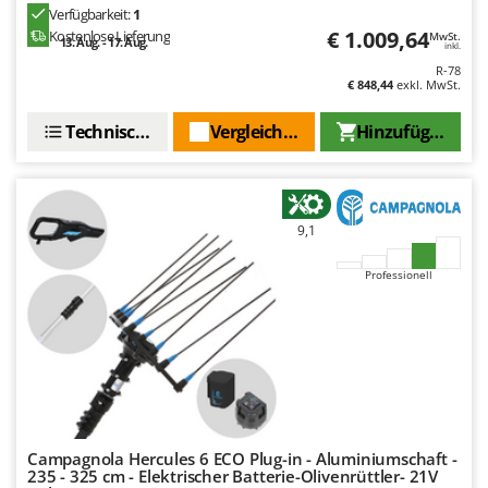
Spiralmac
Verfügbarkeit:
1
€ 1.009,64
Kostenlose Lieferung
MwSt.
Spring Protezione
13. Aug. - 17. Aug.
inkl.
R-78
Spyro
€ 848,44
exkl. MwSt.
Stanley
Technische Daten
Vergleichen Sie
Hinzufügen
Stiga
Stocker
Sunseeker
9,1
T
Tecla
Professionell
TecnoGen
Tellarini Pompe
Telwin
Tenco
Tineco
Campagnola Hercules 6 ECO Plug-in - Aluminiumschaft -
Titania
235 - 325 cm - Elektrischer Batterie-Olivenrüttler- 21V