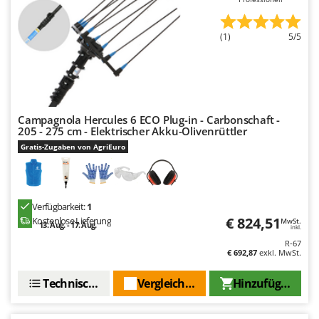
(1)
5/5
Campagnola Hercules 6 ECO Plug-in - Carbonschaft -
205 - 275 cm - Elektrischer Akku-Olivenrüttler
Gratis-Zugaben von AgriEuro
Verfügbarkeit:
1
€ 824,51
Kostenlose Lieferung
MwSt.
13. Aug. - 17. Aug.
inkl.
R-67
€ 692,87
exkl. MwSt.
Technische Daten
Vergleichen Sie
Hinzufügen