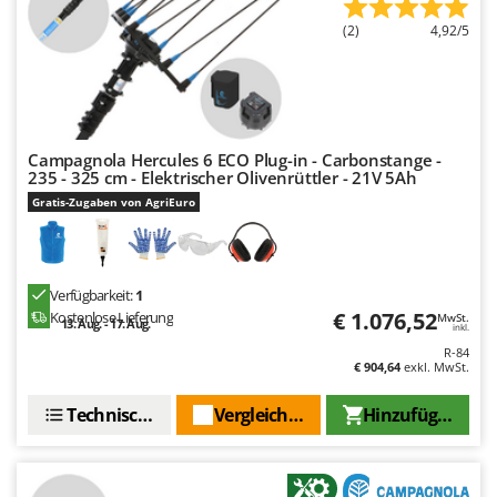
Omas
(2)
4,92/5
Ompagrill
Ooni
Oriental Koshin
Outdoorchef
Campagnola Hercules 6 ECO Plug-in - Carbonstange -
235 - 325 cm - Elektrischer Olivenrüttler - 21V 5Ah
P
Gratis-Zugaben von AgriEuro
Palazzetti
Palumbo Pavi
Partisani
Verfügbarkeit:
1
Paterlini
€ 1.076,52
Kostenlose Lieferung
MwSt.
13. Aug. - 17. Aug.
inkl.
Philips
R-84
€ 904,64
exkl. MwSt.
Pramac
Prismafood
Technische Daten
Vergleichen Sie
Hinzufügen
R
R.G.V.