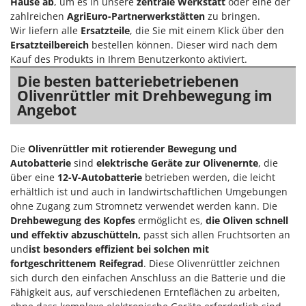
Hause ab
, um es in unsere
zentrale Werkstatt
oder eine der
zahlreichen
AgriEuro-Partnerwerkstätten
zu bringen.
Wir liefern alle
Ersatzteile
, die Sie mit einem Klick über den
Ersatzteilbereich
bestellen können. Dieser wird nach dem
Kauf des Produkts in Ihrem Benutzerkonto aktiviert.
Die besten batteriebetriebenen
Olivenrüttler mit Drehbewegung im
Angebot
Die
Olivenrüttler mit rotierender Bewegung und
Autobatterie
sind
elektrische Geräte zur Olivenernte
, die
über eine
12-V-Autobatterie
betrieben werden, die leicht
erhältlich ist und auch in landwirtschaftlichen Umgebungen
ohne Zugang zum Stromnetz verwendet werden kann. Die
Drehbewegung des Kopfes
ermöglicht es,
die Oliven schnell
und effektiv abzuschütteln,
passt sich allen Fruchtsorten an
und
ist besonders effizient bei solchen mit
fortgeschrittenem Reifegrad
. Diese Olivenrüttler zeichnen
sich durch den einfachen Anschluss an die Batterie und die
Fähigkeit aus, auf verschiedenen Ernteflächen zu arbeiten,