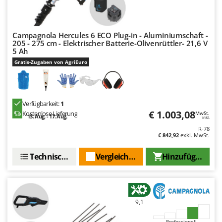
WIDU
Wiper EcoRobot
Wolf Garten
Campagnola Hercules 6 ECO Plug-in - Aluminiumschaft -
205 - 275 cm - Elektrischer Batterie-Olivenrüttler- 21,6 V
Wortex
5 Ah
Worx
Gratis-Zugaben von AgriEuro
Y
Yard Force
Verfügbarkeit:
1
€ 1.003,08
Z
Kostenlose Lieferung
MwSt.
13. Aug. - 17. Aug.
inkl.
Zanon
R-78
Zephir
€ 842,92
exkl. MwSt.
ZGrills
Technische Daten
Vergleichen Sie
Hinzufügen
Zodiac
Zomax
9,1
Professionell