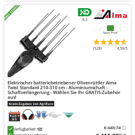
+3000 VENDUTI
8,3
Semi-Profi
(528)
4,59/5
Elektrischer batteriebetriebener Olivenrüttler Aima
Twist Standard 210-310 cm - Aluminiumschaft -
Schaftverlängerung - Wählen Sie Ihr GRATIS-Zubehör
aus!
Gratis-Zugaben von AgriEuro
€ 448,74
Verfügbarkeit:
122
Kostenlose Lieferung
MwSt.