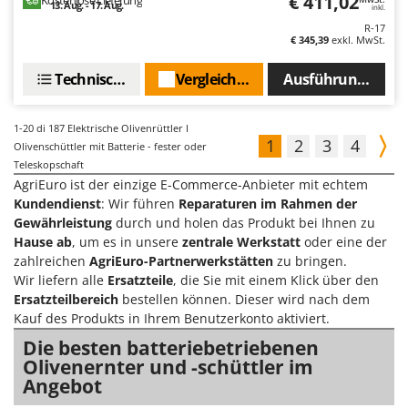
€ 411,02
13. Aug. - 17. Aug.
inkl.
R-17
€ 345,39
exkl. MwSt.
Technische Daten
Vergleichen Sie
Ausführungen(3)
1-20
di 187 Elektrische Olivenrüttler I
1
2
3
4
Olivenschüttler mit Batterie - fester oder
Teleskopschaft
AgriEuro ist der einzige E-Commerce-Anbieter mit echtem
Kundendienst
: Wir führen
Reparaturen im Rahmen der
Gewährleistung
durch und holen das Produkt bei Ihnen zu
Hause ab
, um es in unsere
zentrale Werkstatt
oder eine der
zahlreichen
AgriEuro-Partnerwerkstätten
zu bringen.
Wir liefern alle
Ersatzteile
, die Sie mit einem Klick über den
Ersatzteilbereich
bestellen können. Dieser wird nach dem
Kauf des Produkts in Ihrem Benutzerkonto aktiviert.
Die besten batteriebetriebenen
Olivenernter und -schüttler im
Angebot