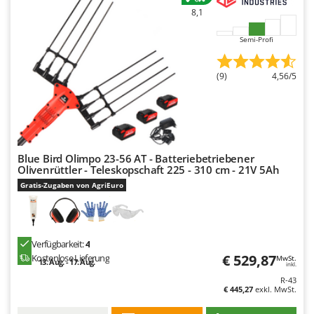
Omas
8,1
Ompagrill
Semi-Profi
Ooni
Oriental Koshin
(9)
4,56/5
Outdoorchef
P
Palazzetti
Palumbo Pavi
Blue Bird Olimpo 23-56 AT - Batteriebetriebener
Olivenrüttler - Teleskopschaft 225 - 310 cm - 21V 5Ah
Partisani
Gratis-Zugaben von AgriEuro
Paterlini
Philips
Pramac
Verfügbarkeit:
4
€ 529,87
Prismafood
Kostenlose Lieferung
MwSt.
13. Aug. - 17. Aug.
inkl.
R-43
R
€ 445,27
exkl. MwSt.
R.G.V.