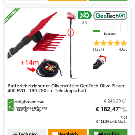
+9000 VENDUTI
8,9
Begrenzt
(1281)
4,6/5
Batteriebetriebener Olivenrüttler GeoTech Olive Picker
400 EVO - 190-280 cm Teleskopschaft
€ 243,29
Verfügbarkeit:
1549
€ 182,47
Kostenlose Lieferung
MwSt.
13. Aug. - 17. Aug.
inkl.
R-25
€ 153,34
exkl. MwSt.
Technische Daten
Vergleichen Sie
Hinzufügen