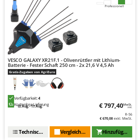
Professionell
VESCO GALAXY XR21F.1 - Olivenrüttler mit Lithium-
Batterie - Fester Schaft 250 cm - 2x 21,6 V 4,5 Ah
Gratis-Zugaben von AgriEuro
Verfügbarkeit:
4
€ 797,40
Kostenlose Lieferung
MwSt.
13. Aug. - 17. Aug.
inkl.
R-56
€ 670,08
exkl. MwSt.
Technische Daten
Vergleichen Sie
Hinzufügen