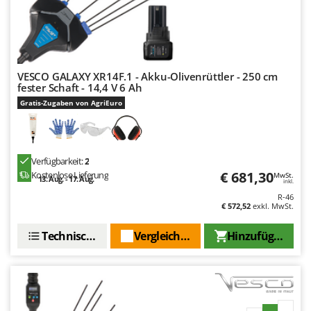
VESCO GALAXY XR14F.1 - Akku-Olivenrüttler - 250 cm
fester Schaft - 14,4 V 6 Ah
Gratis-Zugaben von AgriEuro
Verfügbarkeit:
2
€ 681,30
Kostenlose Lieferung
MwSt.
13. Aug. - 17. Aug.
inkl.
R-46
€ 572,52
exkl. MwSt.
Technische Daten
Vergleichen Sie
Hinzufügen