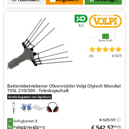
8,0
Semi-Profi
(4)
4,92/5
Batteriebetriebener Olivenrüttler Volpi Olytech Mondial
755L 210/300 - Teleskopschaft
Gratis-Zugaben von AgriEuro
€ 625,59
Verfügbarkeit:
3
€ 542,57
Kostenlose Lieferung
MwSt.
13. Aug. - 17. Aug.
inkl.