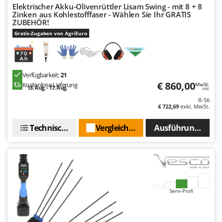
Elektrischer Akku-Olivenrüttler Lisam Swing - mit 8 + 8
Zinken aus Kohlestofffaser - Wählen Sie Ihr GRATIS
ZUBEHÖR!
Gratis-Zugaben von AgriEuro
Verfügbarkeit:
21
€ 860,00
Kostenlose Lieferung
MwSt.
13. Aug. - 17. Aug.
inkl.
R-56
€ 722,69
exkl. MwSt.
Technische Daten
Vergleichen Sie
Ausführungen(3)
Semi-Profi