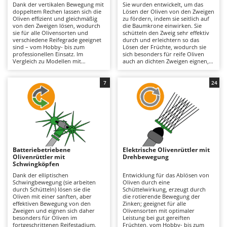
Dank der vertikalen Bewegung mit
Sie wurden entwickelt, um das
Astscheren
Ambrogio Robot
doppeltem Rechen lassen sich die
Lösen der Oliven von den Zweigen
Oliven effizient und gleichmäßig
zu fördern, indem sie seitlich auf
Atemschutzgeräte
Annovi Reverberi
von den Zweigen lösen, wodurch
die Baumkrone einwirken. Sie
sie für alle Olivensorten und
schütteln den Zweig sehr effektiv
Aufroller für Olivennetze
ANTHBOT
verschiedene Reifegrade geeignet
durch und erleichtern so das
sind – vom Hobby- bis zum
Lösen der Früchte, wodurch sie
Aufschnittmaschinen
Archman
professionellen Einsatz. Im
sich besonders für reife Oliven
Vergleich zu Modellen mit
auch an dichten Zweigen eignen,
Auslegemulcher für Traktoren
Arco
horizontaler Bewegung
sowohl im Hobby- als auch im
gewährleistet diese Konfiguration
professionellen Bereich. Dank der
eine direkte mechanische
Äxte - Beile und Spalthammer
Ardes
horizontalen Bewegung und der
7
24
Einwirkung auf die Frucht und
Länge der Zinken aus Carbonfaser
garantiert so das Lösen der Olive,
arbeiten sie im Vergleich zu
Argo
während der Doppelrechen die
vertikalen Modellen effektiver an
B
Arbeitsfläche vergrößert und die
Zweigen mit erntereifen Früchten
Balkenmäher
Ariete
Produktivität verbessert. Form
und gewährleisten eine hohe
und Bewegung der beiden Rechen
Arbeitsgeschwindigkeit. Sie
Bandsägen
Artus
gewährleisten ein optimales
unterscheiden sich von den
Arbeiten auch bei Pflanzen mit
Modellen mit Doppelbewegung
Batterieladegeräte - Starthilfegeräte
Attila
nicht optimalem Schnitt. Die
oder Rotationsbewegung durch
Batteriebetriebene
Elektrische Olivenrüttler mit
Stromversorgung über Batterie
eine einfachere und im
Olivenrüttler mit
Drehbewegung
Baum- und Astscheren - manuell
Ausonia
(Auto-, Lithium- oder
Allgemeinen leichtere Bauweise,
Schwingköpfen
Rucksackbatterie) sorgt für eine
die eine gute Handhabung und
Baumscheren - pneumatisch
Awelco
praktische Handhabung; der
geringere Vibrationen bietet. Der
Dank der elliptischen
Entwicklung für das Ablösen von
Wartungsaufwand beschränkt sich
Akku-Betrieb sorgt für
Schwingbewegung (sie arbeiten
Oliven durch eine
Baumstumpffräsen
auf die Kontrolle der Ladung und
Praktikabilität, wobei die Wartung
durch Schütteln) lösen sie die
Schüttelwirkung, erzeugt durch
B
einen eventuellen Batteriewechsel
sich auf das Aufladen und
Oliven mit einer sanften, aber
die rotierende Bewegung der
zur Verlängerung der
Bindezangen - elektrisch
Baesso
gegebenenfalls den Austausch des
effektiven Bewegung von den
Zinken; geeignet für alle
Betriebsdauer.
Akkus beschränkt, um einen
Zweigen und eignen sich daher
Olivensorten mit optimaler
unterbrechungsfreien
besonders für Oliven im
Leistung bei gut gereiften
Bodenfräsen für Traktor
Bahco
Arbeitsablauf zu gewährleisten.
fortgeschrittenen Reifestadium,
Früchten, vom Hobby- bis zum