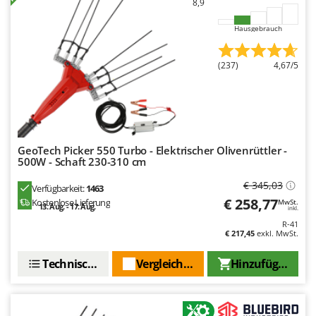
8,9
Mowox
Hausgebrauch
MTD
N
(237)
4,67/5
New O.M.R.A.
Nilfisk
Ninja
Novatec
GeoTech Picker 550 Turbo - Elektrischer Olivenrüttler -
Novital
500W - Schaft 230-310 cm
NuAir
€ 345,03
Verfügbarkeit:
1463
NuovaFac
€ 258,77
Kostenlose Lieferung
MwSt.
13. Aug. - 17. Aug.
inkl.
R-41
O
€ 217,45
exkl. MwSt.
Officine Savioli
Oliviero
Technische Daten
Vergleichen Sie
Hinzufügen
Olix
OMA