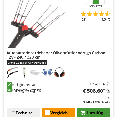
Semi-Profi
(23)
4,54/5
Autobatteriebetriebener Olivenrüttler Vertigo Carbon L
12V - 240 / 320 cm
Gratis-Zugaben von AgriEuro
€ 540,34
Verfügbarkeit:
22
€ 506,60
Kostenlose Lieferung
MwSt.
13. Aug. - 17. Aug.
inkl.
R-30
€ 425,71
exkl. MwSt.
Technische Daten
Vergleichen Sie
Hinzufügen