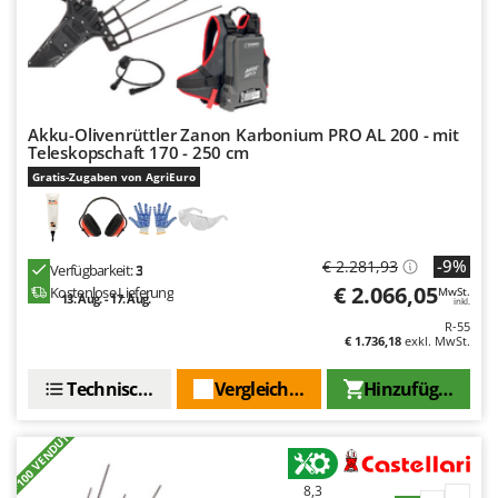
WIDU
Wiper EcoRobot
Wolf Garten
Wortex
Akku-Olivenrüttler Zanon Karbonium PRO AL 200 - mit
Worx
Teleskopschaft 170 - 250 cm
Gratis-Zugaben von AgriEuro
Y
Yard Force
Z
-9%
€ 2.281,93
Zanon
Verfügbarkeit:
3
€ 2.066,05
Kostenlose Lieferung
MwSt.
13. Aug. - 17. Aug.
Zephir
inkl.
R-55
ZGrills
€ 1.736,18
exkl. MwSt.
Zodiac
Technische Daten
Vergleichen Sie
Hinzufügen
Zomax
+100 VENDUTI
8,3