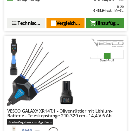
R-20
€ 455,94
exkl. MwSt.
Technische Daten
Vergleichen Sie
Hinzufügen
Semi-Profi
VESCO GALAXY XR14T.1 - Olivenrüttler mit Lithium-
Batterie - Teleskopstange 210-320 cm - 14,4 V 6 Ah
Gratis-Zugaben von AgriEuro