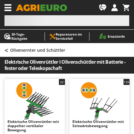
-1
30‑Tage-
Reparaturen im
A
A
Ersatzteile
Rückgabe
Servicefall
Abbeermaschinen - Traubenmühlen
ABAC
<
Abfüllgeräte
AgriEuro Premium
Olivenernter und Schüttler
Akku Gartenscheren
AgriEuro TOP-LINE
Elektrische Olivenrüttler I Olivenschüttler mit Batterie -
Akku Gras- und Strauchscheren
AGT
fester oder Teleskopschaft
Akku-Stichsägen
Aima
22
125
Allzwecktransporter - Motorschubkarren
Airmec
Alu-Teleskopleitern
AL-KO
Anbaubagger Heckbagger für Traktoren
ALA 2000
Arbeitsschutzkleidung
Alce
Aschesauger
Alpina
Elektrische Olivenrüttler mit
Elektrische Olivenrüttler mit
doppelter vertikaler
Seitwärtsbewegung
Astkettensägen - Hochentaster
Ama
Bewegung