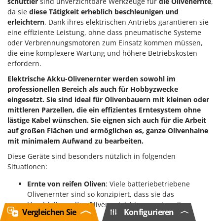
schüttler
sind unverzichtbare Werkzeuge für
die Olivenernte
,
da sie
diese Tätigkeit erheblich beschleunigen und
erleichtern
. Dank ihres elektrischen Antriebs garantieren sie
eine effiziente Leistung, ohne dass pneumatische Systeme
oder Verbrennungsmotoren zum Einsatz kommen müssen,
die eine komplexere Wartung und höhere Betriebskosten
erfordern.
Elektrische Akku-Olivenernter werden sowohl im
professionellen Bereich als auch für Hobbyzwecke
eingesetzt. Sie sind ideal für Olivenbauern mit kleinen oder
mittleren Parzellen, die ein effizientes Erntesystem ohne
lästige Kabel wünschen. Sie eignen sich auch für die Arbeit
auf großen Flächen und ermöglichen es, ganze Olivenhaine
mit minimalem Aufwand zu bearbeiten.
Diese Geräte sind besonders nützlich in folgenden
Situationen:
Ernte von reifen Oliven
: Viele batteriebetriebene
Olivenernter sind so konzipiert, dass sie das
Herabfallen reifer Oliven erleichtern und so die
Vergleichen Sie
Konfigurieren
Erntezeit verkürzen.