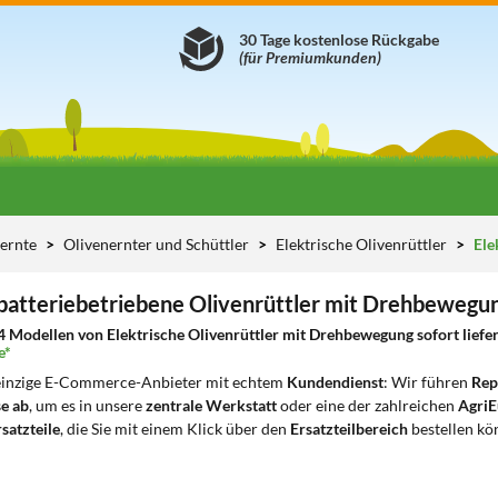
30 Tage kostenlose Rückgabe
(für Premiumkunden)
nernte
Olivenernter und Schüttler
Elektrische Olivenrüttler
Ele
 batteriebetriebene Olivenrüttler mit Drehbewegu
4 Modellen von Elektrische Olivenrüttler mit Drehbewegung sofort liefer
e*
 einzige E-Commerce-Anbieter mit echtem
Kundendienst
: Wir führen
Rep
e ab
, um es in unsere
zentrale Werkstatt
oder eine der zahlreichen
AgriE
satzteile
, die Sie mit einem Klick über den
Ersatzteilbereich
bestellen kö