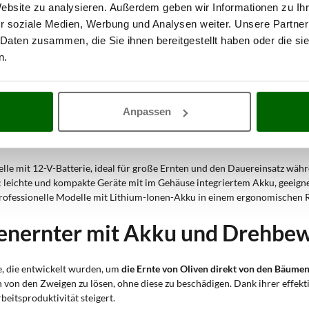
Website zu analysieren. Außerdem geben wir Informationen zu I
r soziale Medien, Werbung und Analysen weiter. Unsere Partner
 Daten zusammen, die Sie ihnen bereitgestellt haben oder die s
n.
g
stellen eine effektive und vielseitige Lösung für die Olivenernte dar. Dan
rtrag
. Es handelt sich um Geräte
, die sowohl für Profis in der Landwirts
Anpassen
weit von Stromquellen entfernt sind.
ei AgriEuro erhältlich sind:
elle mit 12-V-Batterie, ideal für große Ernten und den Dauereinsatz währ
: leichte und kompakte Geräte mit im Gehäuse integriertem Akku, geeignet
professionelle Modelle mit Lithium-Ionen-Akku in einem ergonomischen R
venernter mit Akku und Drehbe
e, die entwickelt wurden, um
die Ernte von Oliven direkt von den Bäumen 
en von den Zweigen zu lösen, ohne diese zu beschädigen. Dank ihrer effek
beitsproduktivität steigert.