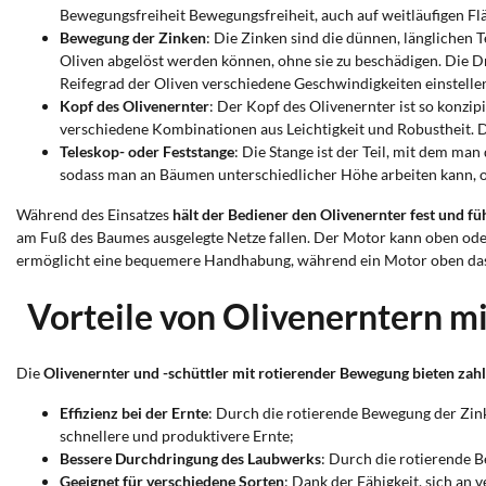
Bewegungsfreiheit Bewegungsfreiheit, auch auf weitläufigen F
Bewegung der Zinken
: Die Zinken sind die dünnen, länglichen
Oliven abgelöst werden können, ohne sie zu beschädigen. Die 
Reifegrad der Oliven verschiedene Geschwindigkeiten einstelle
Kopf des Olivenernter
: Der Kopf des Olivenernter ist so konzi
verschiedene Kombinationen aus Leichtigkeit und Robustheit. Di
Teleskop- oder Feststange
: Die Stange ist der Teil, mit dem ma
sodass man an Bäumen unterschiedlicher Höhe arbeiten kann, oh
Während des Einsatzes
hält der Bediener den Olivenernter fest und f
am Fuß des Baumes ausgelegte Netze fallen. Der Motor kann oben ode
ermöglicht eine bequemere Handhabung, während ein Motor oben das
Vorteile von Olivenerntern m
Die
Olivenernter und -schüttler mit rotierender Bewegung
bieten zahl
Effizienz bei der Ernte
: Durch die rotierende Bewegung der Zink
schnellere und produktivere Ernte;
Bessere Durchdringung des Laubwerks
: Durch die rotierende B
Geeignet für verschiedene Sorten
: Dank der Fähigkeit, sich an 