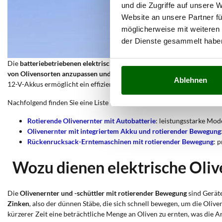
und die Zugriffe auf unsere 
Website an unsere Partner fü
möglicherweise mit weiteren
der Dienste gesammelt habe
Die
batteriebetriebenen elektrischen Olivenernter mit Drehbewegun
von Olivensorten anzupassen und garantieren einen optimalen Erntee
Ablehnen
12-V-Akkus ermöglicht ein effizientes Arbeiten auch in Gebieten, die 
Nachfolgend finden Sie eine Liste der
rotierenden Olivenernter
, die b
Rotierende Olivenernter mit Autobatterie
: leistungsstarke Mod
Olivenernter mit integriertem Akku und rotierender Bewegung
Rückenrucksack-Erntemaschinen mit rotierender Bewegung
: 
Wozu dienen elektrische Oli
Die
Olivenernter und -schüttler mit rotierender Bewegung
sind Gerät
Zinken
, also der dünnen Stäbe, die sich schnell bewegen, um die Oliv
kürzerer Zeit eine beträchtliche Menge an Oliven zu ernten, was die Ar