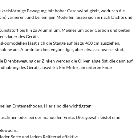
ine kreisförmige Bewegung mit hoher Geschwindigkeit, wodurch die
 variieren, und bei einigen Modellen lassen sich je nach Dichte und
on Kunststoff bis hin zu Aluminium, Magnesium oder Carbon und bieten
bensdauer des Geräts.
eskopmodellen lässt sich die Stange auf bis zu 400 cm ausziehen,
 solche aus Aluminium kostengünstiger, aber etwas schwerer sind.
ie Drehbewegung der Zinken werden die Oliven abgelöst, die dann auf
Handhabung des Geräts auswirkt: Ein Motor am unteren Ende
ellen Erntemethoden. Hier sind die wichtigsten:
maschinen oder bei der manuellen Ernte. Dies gewährleistet eine
m Bewuchs;
 jeder Sorte und jedem Reifegrad effektiv;