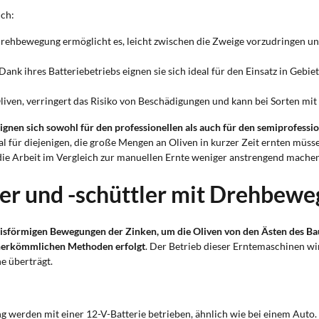
ich:
Drehbewegung ermöglicht es, leicht zwischen die Zweige vorzudringen und 
 Dank ihres Batteriebetriebs eignen sie sich ideal für den Einsatz in Ge
iven, verringert das Risiko von Beschädigungen und kann bei Sorten mit
gnen sich sowohl für den professionellen als auch für den semiprofessio
deal für diejenigen, die große Mengen an Oliven in kurzer Zeit ernten m
 die Arbeit im Vergleich zur manuellen Ernte weniger anstrengend machen
er und -schüttler mit Drehbew
isförmigen Bewegungen der Zinken, um die Oliven von den Ästen des Ba
ei herkömmlichen Methoden erfolgt
. Der Betrieb dieser Erntemaschinen wi
e überträgt.
werden mit einer 12-V-Batterie betrieben, ähnlich wie bei einem Auto.