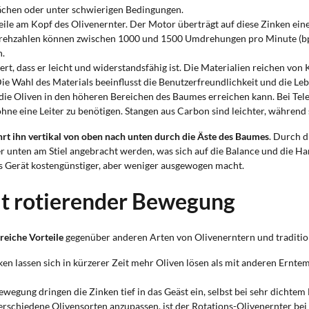
lächen oder unter schwierigen Bedingungen.
 Teile am Kopf des Olivenernter. Der Motor überträgt auf diese Zinken e
Drehzahlen können zwischen 1000 und 1500 Umdrehungen pro Minute (bpm)
n.
piert, dass er leicht und widerstandsfähig ist. Die Materialien reichen v
e Wahl des Materials beeinflusst die Benutzerfreundlichkeit und die Le
n die Oliven in den höheren Bereichen des Baumes erreichen kann. Bei Tel
ne eine Leiter zu benötigen. Stangen aus Carbon sind leichter, während
ührt ihn vertikal von oben nach unten durch die Äste des Baumes
. Durch d
r unten am Stiel angebracht werden, was sich auf die Balance und die 
 Gerät kostengünstiger, aber weniger ausgewogen macht.
it rotierender Bewegung
reiche Vorteile
gegenüber anderen Arten von Olivenerntern und tradition
en lassen sich in kürzerer Zeit mehr Oliven lösen als mit anderen Ernte
ewegung dringen die Zinken tief in das Geäst ein, selbst bei sehr dichte
verschiedene Olivensorten anzupassen, ist der Rotations-Olivenernter bei