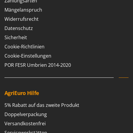
Zahlungsarten
Klimaanlagen – Klimageräte
E
Mängelanspruch
Knetmaschinen
Echo
Widerrufsrecht
Knochensägen
EcoFlow
Datenschutz
Kompressoren - elektrisch
Edilmark
Sicherheit
Kompressoren für Ernte und Baumschnitt
Effeuno
Cookie-Richtlinien
Kreiseleggen
Einhell
Cookie-Einstellungen
Küchenreiben - elektrisch
Elegen
POR FESR Umbrien 2014-2020
Kükenaufzuchtboxen
Energy Gruppi
Enotecnica Pillan
L
Laderampe aus Aluminium
Eschenfelder
Laubsauger - Laubbläser
AgriEuro Hilfe
EuroMech
Laubsauger auf Rädern
Eurosystems
5% Rabatt auf das zweite Produkt
Luftentfeuchter
Doppelverpackung
F
Luftkühler mit Wasserverdunstung
FAC
Versandkostenfrei
Fama Industrie
Servicewerkstätten