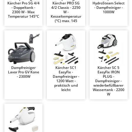
Kärcher Pro SG 4/4
Kärcher PRO SG
HydroSteam Select
Bodenreinigungsmaschinen
Barbieri
- Doppeltank -
4/2 Classic - 2250
- Dampfreiniger -
2300 W - Max
W -
1000W
Brutmaschinen Inkubatoren
Batavia
Temperatur 145°C
Kesseltemperatur
(°C) max. 145
Bürsten für den Außenbereich
Benassi
Beper
D
Dampfreiniger und Dampfbesen
Berkel
Bernardi
E
Einachsschlepper
Bertolini Pumps
Elektrische Tauchpumpen
Besser Vacuum
Dampfreiniger
Kärcher SC1
Kärcher SC 5
Lavor Pro GV Kone
EasyFix -
EasyFix IRON
Erdbohrer
Bestway
- 2300W
Dampfreiniger -
PLUG -
1200 Watt -
Dampfreiniger -
Erntenetze für Obst und Oliven
Beta tools
praktisch und
wiederbefüllbarer
leicht
Wassertank - 2200
Bissell
W
F
Feder Grubber
Black & Decker
Feldspritzen für Pflanzenschutz
BlackStone
Fensterreiniger
Blue Bird
Fleischwolf
Bomet