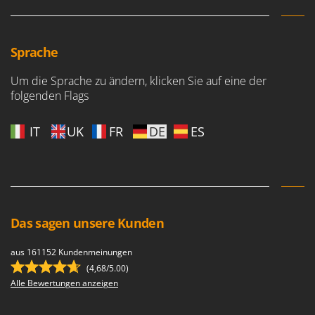
Forest Master
P
Palettengabeln für Traktoren
Francini
Pelletpressen
Sprache
G
Pflüge für Traktor
G3 Ferrari
Um die Sprache zu ändern, klicken Sie auf eine der
Planierschilder für Traktoren
Gardena
folgenden Flags
Plasmaschneider
Garofalo
Poolroboter
IT
UK
FR
DE
ES
GeoTech
Pools
GeoTech Pro
Poolstaubsauger
Gierre
Ginko - MGM
R
Rasenmäher
Gipeco
Das sagen unsere Kunden
Rasensodenschneider
Girmi
aus 161152 Kundenmeinungen
Rasentraktoren Aufsitzmäher
Goodyear
(4,68/5.00)
Rasentrimmer - Kantenschneider
Alle Bewertungen anzeigen
GRAEF
Rasentrimmer - Motorsensen - Freischneider
Gre