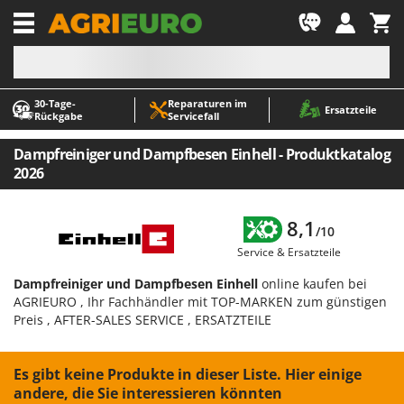
-1
30‑Tage-
Reparaturen im
A
A
Ersatzteile
Rückgabe
Servicefall
Abbeermaschinen - Traubenmühlen
ABAC
Abfüllgeräte
AgriEuro Premium
Dampfreiniger und Dampfbesen Einhell - Produktkatalog
2026
Akku Gartenscheren
AgriEuro TOP-LINE
Akku Gras- und Strauchscheren
AGT
8,1
Akku-Stichsägen
Aima
/10
Service & Ersatzteile
Allzwecktransporter - Motorschubkarren
Airmec
Alu-Teleskopleitern
AL-KO
Dampfreiniger und Dampfbesen Einhell
online kaufen bei
AGRIEURO , Ihr Fachhändler mit TOP-MARKEN zum günstigen
Anbaubagger Heckbagger für Traktoren
ALA 2000
Preis , AFTER-SALES SERVICE , ERSATZTEILE
Arbeitsschutzkleidung
Alce
Aschesauger
Alpina
Es gibt keine Produkte in dieser Liste. Hier einige
Astkettensägen - Hochentaster
Ama
andere, die Sie interessieren könnten