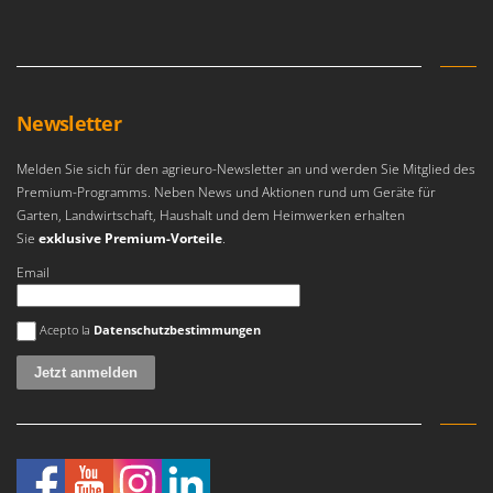
Reinigungsmaschinen für Fassaden, Fenster und PV-Anlagen
GreenBay
Rührtöpfe mit Elektrischem Rührwerk
Greenworks
Rupfmaschinen
GRIFO
S
GVS
Newsletter
Sämaschinen und Düngerstreuer
GYS
Scheibenpflüge
Melden Sie sich für den agrieuro-Newsletter an und werden Sie Mitglied des
Premium-Programms. Neben News und Aktionen rund um Geräte für
H
Schneefräsen
Hailo
Garten, Landwirtschaft, Haushalt und dem Heimwerken erhalten
Schneeräumer
Sie
exklusive Premium-Vorteile
.
Helvi
Schrotmühlen - elektrisch
Email
Henx
Schwader für Traktoren
HiKOKI
Es ist ein Fehler aufgetreten
Schweißgeräte
Acepto la
Datenschutzbestimmungen
Honda
Seilwinden - Motorseilwinden
I
Sichelmähwerke für Traktoren
Idromatic
Sichelmulcher für Traktoren
Il-Tec
Sortierer für Oliven
Imperia