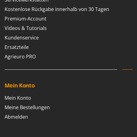
M
Mähroboter
Famag
Kostenlose Rückgabe innerhalb von 30 Tagen
Maisentkörnungsmaschinen
Famur
Premium-Account
Manuelle Heckenscheren
FARMER
Videos & Tutorials
Mehrzweck-Sauggeräte
FBC
Kundenservice
Minibacköfen
Ferrari Group
Ersatzteile
Motorhacken - Gartenfräsen
Ferroni
Agrieuro PRO
Motorspritzen
Ferrua
Mulcher für Traktor
FIAC
FIEM
N
Notstromaggregat
Mein Konto
Fimar
Nudelmaschinen
FINI
Mein Konto
Fiorentini
O
Meine Bestellungen
Obstmühlen Obsthäcksler Obstmuser
Fiskars
Abmelden
Obstpressen
Flymo
Olivenernter und Schüttler
Fontana Forni