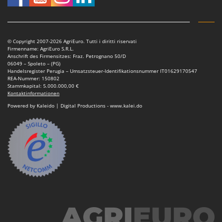
Sprühgeräte für Pflanzenbehandlung
Infaco
Stäubegeräte für Traktor
Intec
Staubsauger - Elektrobesen
Intex
© Copyright 2007-2026 AgriEuro. Tutti i diritti riservati
Firmenname: AgriEuro S.R.L.
Iseki
T
Anschrift des Firmensitzes: Fraz. Petrognano 50/D
Teppichreiniger und Teppichbodenreiniger
06049 – Spoleto – (PG)
Italyco
Handelsregister Perugia – Umsatzsteuer-Identifikationsnummer IT01629170547
Thermische und mechanische Unkrautbrenner
REA-Nummer: 150802
ITM
Stammkapital: 5.000.000,00 €
Tomatenpressen
Kontaktinformationen
J
Tragbare Powerstationen
Powered by Kaleido | Digital Productions - www.kalei.do
JOLLY ITALIA
Traktor-Heckenscheren mit Ausleger
K
KAAZ
U
Umfüllpumpen
Karcher
Umkehrfräsen
Kasco
Kemper
V
Vakuumiergeräte
Kenwood
Vertikutierer
Keter