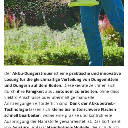
Reinigungsmaschinen für Fassaden, Fenster und PV-Anlagen
GreenBay
Rührtöpfe mit Elektrischem Rührwerk
Greenworks
Rupfmaschinen
GRIFO
S
GVS
Sämaschinen und Düngerstreuer
GYS
Scheibenpflüge
H
Schneefräsen
Hailo
Schneeräumer
Helvi
Schrotmühlen - elektrisch
Henx
Der
Akku-Düngerstreuer
ist eine
praktische und innovative
Schwader für Traktoren
Lösung für die gleichmäßige Verteilung von Düngemitteln
HiKOKI
und Düngern auf dem Boden
. Diese Geräte zeichnen sich
Schweißgeräte
Honda
durch
ihre Fähigkeit
aus
, autonom zu arbeiten
, ohne dass
Seilwinden - Motorseilwinden
Elektro-Anschlüsse oder übermäßige manuelle
I
Sichelmähwerke für Traktoren
Anstrengungen erforderlich sind.
Dank der Akkubetrieb-
Idromatic
Technologie
lassen sich
kleine bis mittelschwere Flächen
Sichelmulcher für Traktoren
Il-Tec
schnell bearbeiten
, wobei eine präzise und kontrollierte
Sortierer für Oliven
Ausbringung der Nährstoffe gewährleistet ist. Das Sortiment
Imperia
von
AgriEuro
umfasst
Handbetrieb-Modelle
, die sich durch