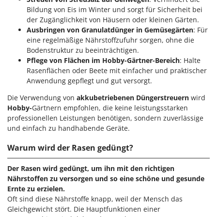
Makita
Bildung von Eis im Winter und sorgt für Sicherheit bei
der Zugänglichkeit von Häusern oder kleinen Gärten.
MAMMAMIA
Ausbringen von Granulatdünger in Gemüsegärten
: Für
Marcato
eine regelmäßige Nährstoffzufuhr sorgen, ohne die
Marina Systems
Bodenstruktur zu beeinträchtigen.
Pflege von Flächen im Hobby-Gärtner-Bereich
: Halte
Master
Rasenflächen oder Beete mit einfacher und praktischer
Mastercook
Anwendung gepflegt und gut versorgt.
McCulloch
Die Verwendung von
akkubetriebenen Düngerstreuern
wird
MCH
Hobby-
Gärtnern empfohlen, die keine leistungsstarken
professionellen Leistungen benötigen, sondern zuverlässige
Michelin
und einfach zu handhabende Geräte.
Mille
Warum wird der Rasen gedüngt?
Minox
Mockmill
Der Rasen wird gedüngt, um ihn mit den richtigen
Nährstoffen zu versorgen und so eine schöne und gesunde
More than chef
Ernte zu erzielen.
MOSA
Oft sind diese Nährstoffe knapp, weil der Mensch das
MOVA
Gleichgewicht stört. Die Hauptfunktionen einer