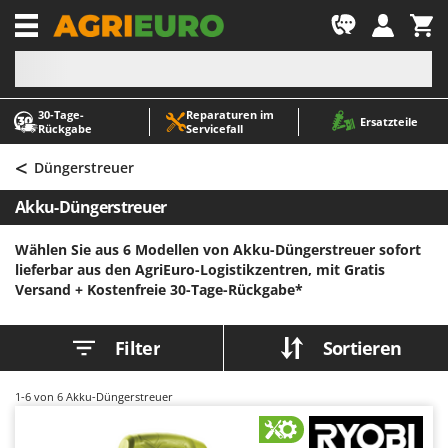
-1
30‑Tage-
Reparaturen im
A
A
Ersatzteile
Rückgabe
Servicefall
Abbeermaschinen - Traubenmühlen
ABAC
<
Abfüllgeräte
AgriEuro Premium
Düngerstreuer
Akku Gartenscheren
AgriEuro TOP-LINE
Akku-Düngerstreuer
Akku Gras- und Strauchscheren
AGT
Wählen Sie aus 6 Modellen von Akku-Düngerstreuer sofort
Akku-Stichsägen
Aima
lieferbar aus den AgriEuro-Logistikzentren, mit Gratis
Allzwecktransporter - Motorschubkarren
Airmec
Versand +
Kostenfreie 30-Tage-Rückgabe*
Alu-Teleskopleitern
AL-KO
Anbaubagger Heckbagger für Traktoren
ALA 2000
Filter
Sortieren
Arbeitsschutzkleidung
Alce
1-6
von 6 Akku-Düngerstreuer
Aschesauger
Alpina
Astkettensägen - Hochentaster
Ama