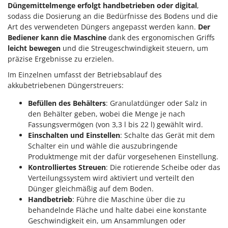
Düngemittelmenge erfolgt handbetrieben oder digital
,
Omas
sodass die Dosierung an die Bedürfnisse des Bodens und die
Ompagrill
Art des verwendeten Düngers angepasst werden kann.
Der
Ooni
Bediener kann die Maschine
dank des ergonomischen Griffs
leicht bewegen
und die Streugeschwindigkeit steuern, um
Oriental Koshin
präzise Ergebnisse zu erzielen.
Outdoorchef
Im Einzelnen umfasst der Betriebsablauf des
akkubetriebenen Düngerstreuers:
P
Palazzetti
Befüllen des Behälters
: Granulatdünger oder Salz in
Palumbo Pavi
den Behälter geben, wobei die Menge je nach
Fassungsvermögen (von 3,3 l bis 22 l) gewählt wird.
Partisani
Einschalten und Einstellen
: Schalte das Gerät mit dem
Paterlini
Schalter ein und wähle die auszubringende
Produktmenge mit der dafür vorgesehenen Einstellung.
Philips
Kontrolliertes Streuen
: Die rotierende Scheibe oder das
Pramac
Verteilungssystem wird aktiviert und verteilt den
Prismafood
Dünger gleichmäßig auf dem Boden.
Handbetrieb
: Führe die Maschine über die zu
behandelnde Fläche und halte dabei eine konstante
R
R.G.V.
Geschwindigkeit ein, um Ansammlungen oder