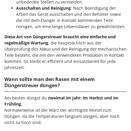
unbedeckte Stellen zu vermeiden.
Rato
Ausschalten und Reinigung
: Nach Beendigung der
Reber
Arbeit das Gerät ausschalten und den Behälter sowie
Redback
die mit dem Dünger in Kontakt kommenden Teile
reinigen, um eine lange Lebensdauer zu gewährleisten.
Resto Italia
Diese Art von Düngerstreuer braucht eine einfache und
Ribimex
regelmäßige Wartung
, die hauptsächlich aus der
Ripartrak
Überprüfung des Akkus und der Reinigung der mechanischen
Teile besteht, die mit den verwendeten Produkten in Kontakt
Ritter
kommen. So bleibt er effizient und einsatzbereit für jede
River Systems
Jahreszeit.
Robomow
Wann sollte man den Rasen mit einem
Rossofuoco
Düngerstreuer düngen?
Rover Pompe
Am besten düngst du
zweimal im Jahr: im Herbst und im
Royal Food
Frühling.
Ryobi
Normalerweise ist der März der wichtigste Monat zum
Düngen, da die Temperaturen langsam steigen, aber noch
S
nicht zu hoch sind.
S.T.P.