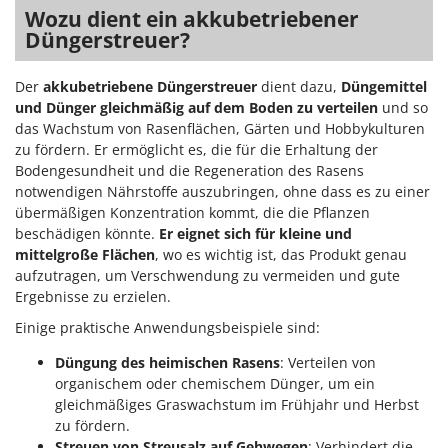
Vogelscheuchen - Vogelabwehr
KitchenAid
Wozu dient ein akkubetriebener
Düngerstreuer?
W
Komo
Wasserpumpen
Der
akkubetriebene Düngerstreuer
dient dazu,
Düngemittel
L
Wasserpumpen für Traktoren
Laica
und Dünger gleichmäßig auf dem Boden zu verteilen
und so
Wein- und Obstpressen
das Wachstum von Rasenflächen, Gärten und Hobbykulturen
Lampacrescia - MGM
Wein- und Ölschichtenfilter
zu fördern. Er ermöglicht es, die für die Erhaltung der
Landxcape
Bodengesundheit und die Regeneration des Rasens
Weitere Produkte
LAR Casalinghi
notwendigen Nährstoffe auszubringen, ohne dass es zu einer
Wiesenwalzen für Traktor
übermäßigen Konzentration kommt, die die Pflanzen
Lavor
beschädigen könnte.
Er eignet sich für kleine und
Wippsägen
Linea VZ
mittelgroße Flächen
, wo es wichtig ist, das Produkt genau
Wurstfüller
aufzutragen, um Verschwendung zu vermeiden und gute
Lisam
Ergebnisse zu erzielen.
Z
Lotusgrill
Zerstäuber
Einige praktische Anwendungsbeispiele sind:
M
Zinkeneggen
Düngung des heimischen Rasens
: Verteilen von
M.A.I.BO.
organischem oder chemischem Dünger, um ein
Zubehör für Rasentraktoren
Macom
gleichmäßiges Graswachstum im Frühjahr und Herbst
zu fördern.
Macte Ovens
Streuen von Streusalz auf Gehwegen
: Verhindert die