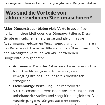
Spiralmac
des eigenen Hauses keine unzugänglichen Wege entstehen.
Spring Protezione
Was sind die Vorteile von
akkubetriebenen Streumaschinen?
Spyro
Stanley
Akku-Düngerstreuer bieten viele Vorteile
gegenüber
Stiga
herkömmlichen Methoden der Düngerverteilung. Diese
Stocker
Geräte ermöglichen eine präzise und gleichmäßige
Ausbringung, reduzieren Verschwendung und minimieren
Sunseeker
das Risiko von Schäden an Pflanzen durch Überdosierung. Zu
den wichtigsten Vorteilen von Akkubetriebenen
T
Düngerstreuern gehören:
Tecla
TecnoGen
Autonomie:
Dank des Akkus kann kabellos und ohne
feste Anschlüsse gearbeitet werden, was
Tellarini Pompe
Bewegungsfreiheit und längere Arbeitszeiten
Telwin
ermöglicht.
Gleichmäßige Verteilung
: Der kontrollierte
Tenco
Streumechanismus verhindert Ansammlungen und
Tineco
unbehandelte Stellen und sorgt für eine gleichmäßige
Titania
Ausbringung des Düngers auf dem Boden.