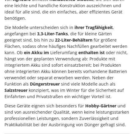
Sprühgeräte für Pflanzenbehandlung
Infaco
eine leichte und handliche Konstruktion auszeichnen und
Stäubegeräte für Traktor
ideal für alle sind, die ein einfaches, aber effizientes Gerät
Intec
benötigen.
Staubsauger - Elektrobesen
Intex
Die Modelle unterscheiden sich in
ihrer Tragfähigkeit
,
Iseki
T
angefangen bei
3,3-Liter-Tanks
, die für kleine Gärten
Teppichreiniger und Teppichbodenreiniger
geeignet sind, bis hin zu
22-Liter-Behältern
für größere
Italyco
Thermische und mechanische Unkrautbrenner
Flächen, sodass ohne häufiges Nachfüllen gearbeitet werden
ITM
kann. Ob
ein Akku im
Lieferumfang
enthalten ist
oder nicht,
Tomatenpressen
hängt von der geplanten Verwendung ab: Produkte mit
J
Tragbare Powerstationen
integriertem Akku sind sofort einsatzbereit; bei Produkten
JOLLY ITALIA
ohne integrierten Akku können bereits vorhandene Batterien
Traktor-Heckenscheren mit Ausleger
verwendet oder separat erworben werden. Neben der
K
Funktion als
Düngerstreuer
sind viele Modelle auch als
KAAZ
U
Umfüllpumpen
Salzstreuer
konzipiert, was im Winter für die Sicherheit auf
Karcher
Einfahrten und Privatstraßen ein wichtiger Vorteil ist.
Umkehrfräsen
Kasco
Diese Geräte eignen sich besonders für
Hobby-Gärtner
und
Kemper
V
sind von ausreichender Qualität, wenn keine leistungsstarken
Vakuumiergeräte
professionellen Leistungen, sondern Zuverlässigkeit und
Kenwood
Praktikabilität bei der Ausbringung von Dünger gefragt sind.
Vertikutierer
Keter