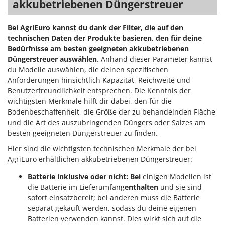
akkubetriebenen Düngerstreuer
WIDU
Wiper EcoRobot
Bei AgriEuro kannst du dank der Filter, die auf den
Wolf Garten
technischen Daten der Produkte basieren, den für deine
Bedürfnisse am besten geeigneten akkubetriebenen
Wortex
Düngerstreuer auswählen
. Anhand dieser Parameter kannst
Worx
du Modelle auswählen, die deinen spezifischen
Anforderungen hinsichtlich Kapazität, Reichweite und
Y
Benutzerfreundlichkeit entsprechen. Die Kenntnis der
Yard Force
wichtigsten Merkmale hilft dir dabei, den für die
Bodenbeschaffenheit, die Größe der zu behandelnden Fläche
Z
Zanon
und die Art des auszubringenden Düngers oder Salzes am
besten geeigneten Düngerstreuer zu finden.
Zephir
Hier sind die wichtigsten technischen Merkmale der bei
ZGrills
AgriEuro erhältlichen akkubetriebenen Düngerstreuer:
Zodiac
Batterie inklusive oder nicht: Bei
einigen Modellen ist
Zomax
die Batterie im Lieferumfang
enthalten
und sie sind
sofort einsatzbereit; bei anderen muss die Batterie
separat gekauft werden, sodass du deine eigenen
Batterien verwenden kannst. Dies wirkt sich auf die