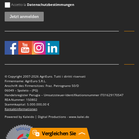
Es ist ein Fehler aufgetreten
Accetto la
Datenschutzbestimmungen
© Copyright 2007-2026 AgriEuro. Tutti i diritti riservati
Firmenname: AgriEuro S.R.L.
Anschrift des Firmensitzes: Fraz. Petrognano 50/D
06049 – Spoleto – (PG)
Handelsregister Perugia – Umsatzsteuer-Identifikationsnummer IT01629170547
REA-Nummer: 150802
Stammkapital: 5.000.000,00 €
Kontaktinformationen
Powered by Kaleido | Digital Productions - www.kalei.do
Vergleichen Sie