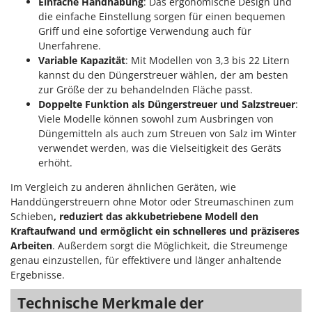
Einfache Handhabung
: Das ergonomische Design und
Tornado
die einfache Einstellung sorgen für einen bequemen
Tre Spade
Griff und eine sofortige Verwendung auch für
Unerfahrene.
Trev - Abrek - TecnoVIR
Variable Kapazität
: Mit Modellen von 3,3 bis 22 Litern
Trotec
kannst du den Düngerstreuer wählen, der am besten
zur Größe der zu behandelnden Fläche passt.
Troy-Bilt
Doppelte Funktion als Düngerstreuer und Salzstreuer
:
Viele Modelle können sowohl zum Ausbringen von
U
Udor
Düngemitteln als auch zum Streuen von Salz im Winter
verwendet werden, was die Vielseitigkeit des Geräts
Unger
erhöht.
V
Im Vergleich zu anderen ähnlichen Geräten, wie
Verdemax
Handdüngerstreuern ohne Motor oder Streumaschinen zum
Vesco
Schieben
, reduziert das akkubetriebene Modell den
Kraftaufwand und ermöglicht ein schnelleres und präziseres
Volpi
Arbeiten
. Außerdem sorgt die Möglichkeit, die Streumenge
genau einzustellen, für effektivere und länger anhaltende
W
Ergebnisse.
Waldner
Weber
Technische Merkmale der