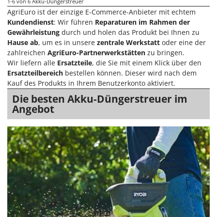
1-6
von 6 Akku-Düngerstreuer
Forest Master
P
AgriEuro ist der einzige E-Commerce-Anbieter mit echtem
Palettengabeln für Traktoren
Kundendienst
: Wir führen
Reparaturen im Rahmen der
Francini
Pelletpressen
Gewährleistung
durch und holen das Produkt bei Ihnen zu
Hause ab
, um es in unsere
zentrale Werkstatt
oder eine der
G
Pflüge für Traktor
G3 Ferrari
zahlreichen
AgriEuro-Partnerwerkstätten
zu bringen.
Planierschilder für Traktoren
Wir liefern alle
Ersatzteile
, die Sie mit einem Klick über den
Gardena
Ersatzteilbereich
bestellen können. Dieser wird nach dem
Plasmaschneider
Garofalo
Kauf des Produkts in Ihrem Benutzerkonto aktiviert.
Poolroboter
GeoTech
Die besten Akku-Düngerstreuer im
Pools
Angebot
GeoTech Pro
Poolstaubsauger
Gierre
Ginko - MGM
R
Rasenmäher
Gipeco
Rasensodenschneider
Girmi
Rasentraktoren Aufsitzmäher
Goodyear
Rasentrimmer - Kantenschneider
GRAEF
Rasentrimmer - Motorsensen - Freischneider
Gre