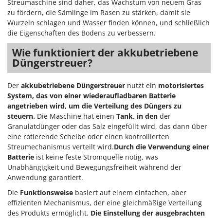
Streumaschine sind daher, das Wachstum von neuem Gras
Mowox
zu fördern, die Sämlinge im Rasen zu stärken, damit sie
MTD
Wurzeln schlagen und Wasser finden können, und schließlich
die Eigenschaften des Bodens zu verbessern.
N
New O.M.R.A.
Wie funktioniert der akkubetriebene
Düngerstreuer?
Nilfisk
Ninja
Der
akkubetriebene Düngerstreuer
nutzt ein
motorisiertes
Novatec
System, das von einer wiederaufladbaren Batterie
angetrieben wird, um die Verteilung des Düngers zu
Novital
steuern.
Die Maschine hat einen
Tank, in den
der
NuAir
Granulatdünger oder das Salz eingefüllt wird, das dann über
eine rotierende Scheibe oder einen kontrollierten
NuovaFac
Streumechanismus verteilt wird.
Durch die Verwendung einer
Batterie
ist keine feste Stromquelle nötig, was
O
Officine Savioli
Unabhängigkeit und Bewegungsfreiheit während der
Anwendung garantiert.
Oliviero
Die
Funktionsweise
basiert auf einem einfachen, aber
Olix
effizienten Mechanismus, der eine gleichmäßige Verteilung
OMA
des Produkts ermöglicht.
Die Einstellung der ausgebrachten