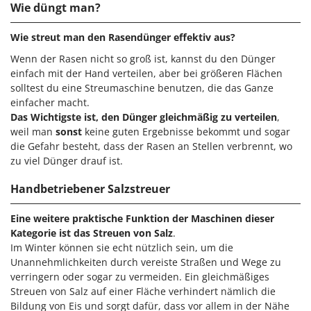
Santos
Wie düngt man?
Sbaraglia
Wie streut man den Rasendünger effektiv aus?
Schnitzer
Wenn der Rasen nicht so groß ist, kannst du den Dünger
Seven Italy
einfach mit der Hand verteilen, aber bei größeren Flächen
solltest du eine Streumaschine benutzen, die das Ganze
Shark
einfacher macht.
Shindaiwa
Das Wichtigste ist, den Dünger gleichmäßig zu verteilen
,
Silky
weil man
sonst
keine guten Ergebnisse bekommt und sogar
die Gefahr besteht, dass der Rasen an Stellen verbrennt, wo
Simatech
zu viel Dünger drauf ist.
Sirman
Handbetriebener Salzstreuer
Skil
Smartwood
Eine weitere praktische Funktion der Maschinen dieser
Kategorie ist das Streuen von Salz
.
Smeg
Im Winter können sie echt nützlich sein, um die
Snapper
Unannehmlichkeiten durch vereiste Straßen und Wege zu
verringern oder sogar zu vermeiden. Ein gleichmäßiges
Solidur
Streuen von Salz auf einer Fläche verhindert nämlich die
Spice Electronics
Bildung von Eis und sorgt dafür, dass vor allem in der Nähe