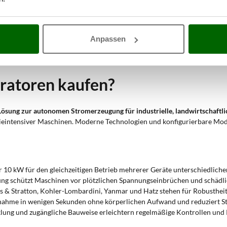
ulenbohrmaschinen und weitere Geräte mit Bedarf an stabiler Stromver
erbeanlagen bei Ausfall des Hauptnetzes.
Installationen mit hohem Strombedarf ohne Netzanschluss.
Anpassen
 vom
Einsatz in kleinen Werkstätten bis hin zu intensiven industriellen
en Einsatz ab. In Produktionsumgebungen sichern sie die Betriebsfortführ
atoren kaufen?
Lösung zur autonomen Stromerzeugung für industrielle, landwirtschaft
gieintensiver Maschinen. Moderne Technologien und konfigurierbare Model
er 10 kW für den gleichzeitigen Betrieb mehrerer Geräte unterschiedliche
ung schützt Maschinen vor plötzlichen Spannungseinbrüchen und schäd
s & Stratton, Kohler-Lombardini, Yanmar und Hatz stehen für Robusthei
ebnahme in wenigen Sekunden ohne körperlichen Aufwand und reduziert Sti
ung und zugängliche Bauweise erleichtern regelmäßige Kontrollen und 