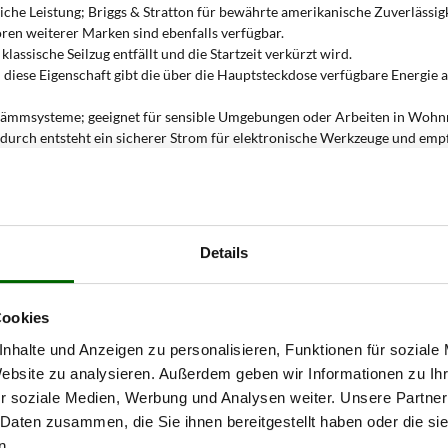
tliche Leistung; Briggs & Stratton für bewährte amerikanische Zuverlässi
en weiterer Marken sind ebenfalls verfügbar.
lassische Seilzug entfällt und die Startzeit verkürzt wird.
; diese Eigenschaft gibt die über die Hauptsteckdose verfügbare Energie
ldämmsysteme; geeignet für sensible Umgebungen oder Arbeiten in Wohn
adurch entsteht ein sicherer Strom für elektronische Werkzeuge und empf
mnetz; der Generator startet automatisch bei Spannungsabfall oder Strom
ernator ausgestattet sein; diese Lösung sorgt für Energieeffizienz und l
ge Standortwechsel und stationären Ausführungen für feste Installatione
mgenerator eingesetzt?
Details
industriellem Hochleistungsstrombedarf
, wie sie typischerweise in
Produ
Cookies
 Bereitstellung einer
konstanten Spannung auf drei Phasen
, wodurch der
isiko von Spannungsschwankungen auch bei hohen Lastspitzen.
nhalte und Anzeigen zu personalisieren, Funktionen für soziale
Website zu analysieren. Außerdem geben wir Informationen zu I
r soziale Medien, Werbung und Analysen weiter. Unsere Partner
00V Drehstrom für sicheren und leistungsstarken Betrieb.
 Daten zusammen, die Sie ihnen bereitgestellt haben oder die s
anlagen und Verarbeitungsgeräte mit hohem Leistungsbedarf und kontin
n.