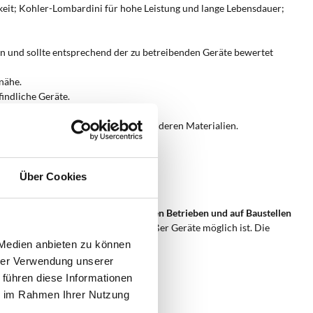
gkeit; Kohler-Lombardini für hohe Leistung und lange Lebensdauer;
 an und sollte entsprechend der zu betreibenden Geräte bewertet
nähe.
indliche Geräte.
ausfall.
ängere Lebensdauer im Vergleich zu anderen Materialien.
n und Dauerbetrieb.
Über Cookies
ktionsbetrieben, landwirtschaftlichen Betrieben und auf Baustellen
 gleichzeitige Betrieb mehrerer großer Geräte möglich ist. Die
 Medien anbieten zu können
hrer Verwendung unserer
 führen diese Informationen
ie im Rahmen Ihrer Nutzung
uierlichem Betrieb.