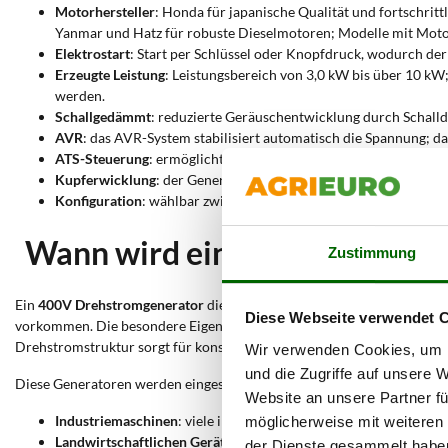
Motorhersteller
: Honda für japanische Qualität und fortschrit
Yanmar und Hatz für robuste Dieselmotoren; Modelle mit Motor
Elektrostart
: Start per Schlüssel oder Knopfdruck, wodurch der k
Erzeugte Leistung
: Leistungsbereich von 3,0 kW bis über 10 kW
werden.
Schallgedämmt
: reduzierte Geräuschentwicklung durch Schal
AVR
: das AVR-System stabilisiert automatisch die Spannung; d
ATS-Steuerung
: ermöglicht den direkten Anschluss an das Stro
Kupferwicklung
: der Generator kann mit Kupferwicklung im Alt
Konfiguration
: wählbar zwischen fahrbaren Modellen für häufi
Wann wird ein 400V Drehstro
Zustimmung
Ein
400V Drehstromgenerator
dient zur
Versorgung von Geräten mit 
Diese Webseite verwendet 
vorkommen. Die besondere Eigenschaft dieser Generatoren liegt in der
Drehstromstruktur sorgt für konstante Leistung und reduziert das R
Wir verwenden Cookies, um I
und die Zugriffe auf unsere 
Diese Generatoren werden eingesetzt zur Versorgung von:
Website an unsere Partner fü
Industriemaschinen
: viele industrielle Maschinen benötigen 4
möglicherweise mit weiteren
Landwirtschaftlichen Geräten
: Pumpen, Motoren, Bewässerungs
der Dienste gesammelt habe