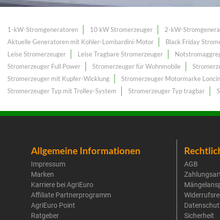
1-kW-Stromgeneratoren
10 kW Stromerzeuger
2-kW-Stromgenera
Aktuelle Generatoren mit Kohler-Lombardini-Motor
Black Friday Strom
Leise Stromerzeuger
Leise Tragbare Stromerzeuger
Notstromaggreg
Stromerzeuger Full Power
Stromerzeuger für Wohnmobile
Stromerz
Stromerzeuger mit Kupfer-Wicklung
Stromerzeuger Motormarke Lonci
Stromerzeuger Typ mit Trolley-System
Stromerzeuger Typ tragbar
S
Allgemeine Informationen
Rechtlic
Impressum
AGB
Marken
Zahlungsar
Karriere bei AgriEuro
Mängelans
Affiliate Partnerprogramm
Widerrufsre
AgriEuro Point
Datenschut
Ratgeber
Sicherheit