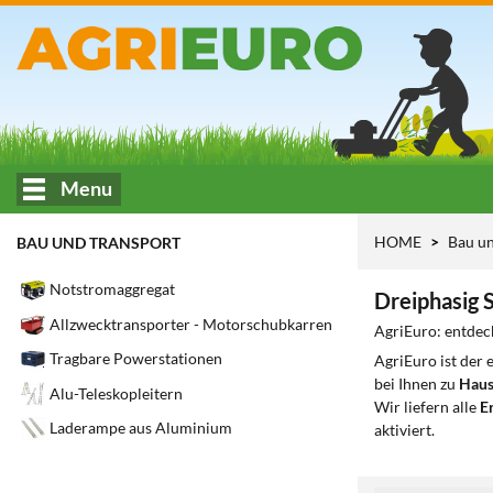
Menu
HOME
Bau u
BAU UND TRANSPORT
Notstromaggregat
Dreiphasig
Allzwecktransporter - Motorschubkarren
AgriEuro: entdec
Tragbare Powerstationen
AgriEuro ist der
bei Ihnen zu
Haus
Alu-Teleskopleitern
Wir liefern alle
Er
Laderampe aus Aluminium
aktiviert.