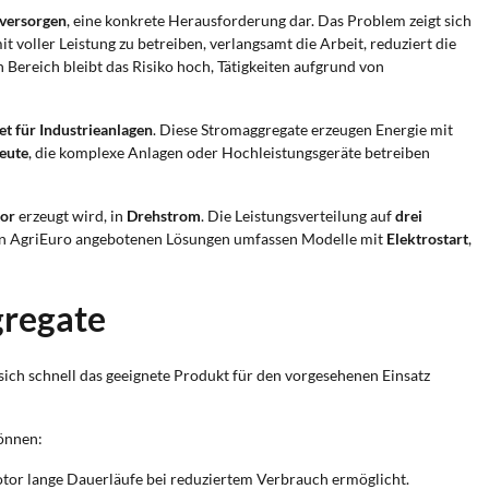
 versorgen
, eine konkrete Herausforderung dar. Das Problem zeigt sich
 voller Leistung zu betreiben, verlangsamt die Arbeit, reduziert die
ereich bleibt das Risiko hoch, Tätigkeiten aufgrund von
et für Industrieanlagen
. Diese Stromaggregate erzeugen Energie mit
eute
, die komplexe Anlagen oder Hochleistungsgeräte betreiben
or
erzeugt wird, in
Drehstrom
. Die Leistungsverteilung auf
drei
von AgriEuro angebotenen Lösungen umfassen Modelle mit
Elektrostart
,
gregate
 sich schnell das geeignete Produkt für den vorgesehenen Einsatz
önnen:
lmotor lange Dauerläufe bei reduziertem Verbrauch ermöglicht.