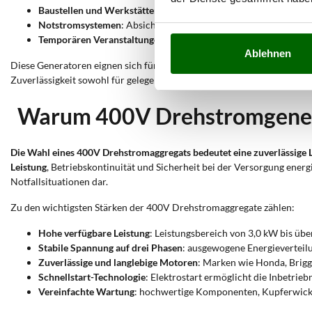
Baustellen und Werkstätten
: Schweißgeräte, Kompressoren, Sä
Notstromsystemen
: Absicherung ganzer Produktions- oder Gew
Temporären Veranstaltungen
: Messen, Events oder temporäre 
Ablehnen
Diese Generatoren eignen sich für ein breites Anwendungsspektrum,
Zuverlässigkeit sowohl für gelegentlichen als auch für kontinuierlich
Warum 400V Drehstromgener
Die Wahl eines 400V Drehstromaggregats bedeutet eine zuverlässige 
Leistung
, Betriebskontinuität und Sicherheit bei der Versorgung ener
Notfallsituationen dar.
Zu den wichtigsten Stärken der 400V Drehstromaggregate zählen:
Hohe verfügbare Leistung
: Leistungsbereich von 3,0 kW bis üb
Stabile Spannung auf drei Phasen
: ausgewogene Energieverteil
Zuverlässige und langlebige Motoren
: Marken wie Honda, Brigg
Schnellstart-Technologie
: Elektrostart ermöglicht die Inbetri
Vereinfachte Wartung
: hochwertige Komponenten, Kupferwickl