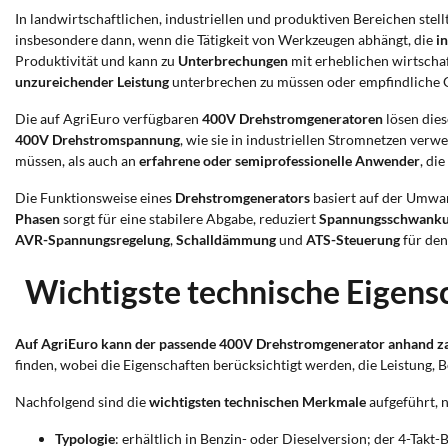
In landwirtschaftlichen, industriellen und produktiven Bereichen stel
insbesondere dann, wenn die Tätigkeit von Werkzeugen abhängt, die
i
Produktivität und kann zu
Unterbrechungen
mit erheblichen wirtschaf
unzureichender Leistung
unterbrechen zu müssen oder empfindliche G
Die auf AgriEuro verfügbaren
400V Drehstromgeneratoren
lösen die
400V Drehstromspannung
, wie sie in industriellen Stromnetzen verw
müssen, als auch an
erfahrene oder semiprofessionelle Anwender
, di
Die Funktionsweise eines
Drehstromgenerators
basiert auf der Umw
Phasen
sorgt für eine stabilere Abgabe, reduziert
Spannungsschwank
AVR-Spannungsregelung
,
Schalldämmung
und
ATS-Steuerung
für den
Wichtigste technische Eigen
Auf AgriEuro kann der passende 400V Drehstromgenerator anhand zah
finden, wobei die Eigenschaften berücksichtigt werden, die Leistung, 
Nachfolgend sind die
wichtigsten technischen Merkmale
aufgeführt, 
Typologie
: erhältlich in Benzin- oder Dieselversion; der 4-Tak