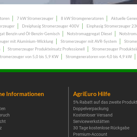
toren
7 kW Stromerzeuger
8 kW Stromgeneratoren
Aktuelle Gene
erzeuger
Dreiphasig Stromerzeuger 400V
Einphasig Stromerzeuger 2
at Benzin und Öl-Benzin-Gemisch
Notstromaggregat Diesel
Notstrom
euger mit Aluminium-Wicklung
Stromerzeuger mit AVR-System
Strome
n
Stromerzeuger Produkteinsatz Professionell
Stromerzeuger Produktein
tromerzeuger von 5,0 bis 5,9 KW
Stromgeneratoren von 4,0 bis 4,9 kW
he Informationen
AgriEuro Hilfe
5% Rabatt auf das zweite Produk
ten
Doppelverpackung
pruch
Kostenloser Versand
cht
Servicewerkstätten
z
30 Tage kostenlose Rückgabe
Premium-Account