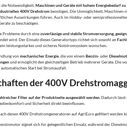
lt die Notwendigkeit,
Maschinen und Geräte mit hohem Energiebedarf zu
ndustriellen 400V Drehstrom
benötigen. Die Unmöglichkeit, Maschinen mit
tlichen Auswirkungen führen. Auch im Hobby- oder semiprofessionellen B
eräte zu beschädigen.
se Probleme durch eine
zuverlässige und stabile Stromversorgung, geeign
endet wird. Der Einsatz dieses Generatortyps richtet sich sowohl an
Fachl
e ein leistungsstarkes und sicheres Notstromsystem wünschen.
andlung von
mechanischer Energie
, die von einem
Benzin-
oder
Dieselmot
ungen
und ermöglicht den gleichzeitigen Betrieb mehrerer Geräte. Die 
 automatischen Start bei Stromausfall.
schaften der 400V Drehstromag
lreicher Filter auf der Produktseite ausgewählt werden
. Dadurch lässt
Bedienkomfort und Sicherheit direkt beeinflussen.
nach denen 400V Drehstromgeneratoren auf AgriEuro gefiltert werden k
t-Benzinmotor eignet sich für gelegentlichen Einsatz, während der Diese