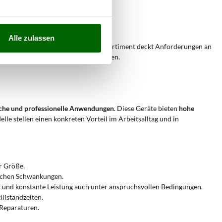
sorgung.
Alle zulassen
 Daueranwendungen
. Das verfügbare Sortiment deckt Anforderungen an
ung auch bei hohen elektrischen Lasten.
liche und professionelle Anwendungen
. Diese Geräte bieten
hohe
le stellen einen konkreten Vorteil im Arbeitsalltag und in
r Größe.
lichen Schwankungen.
t und konstante Leistung auch unter anspruchsvollen Bedingungen.
llstandzeiten.
Reparaturen.