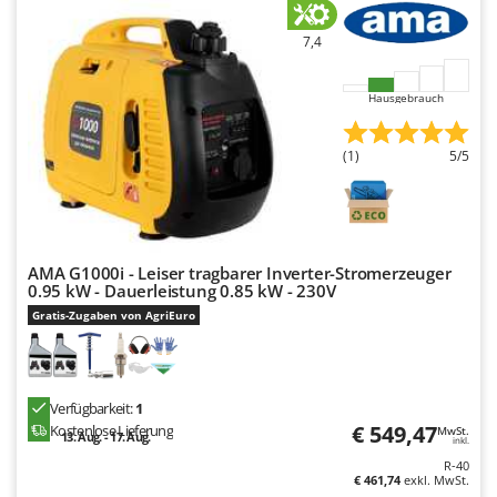
Spiralmac
7,4
Spring Protezione
Spyro
Hausgebrauch
Stanley
Stiga
(1)
5/5
Stocker
Sunseeker
T
AMA G1000i - Leiser tragbarer Inverter-Stromerzeuger
Tecla
0.95 kW - Dauerleistung 0.85 kW - 230V
TecnoGen
Gratis-Zugaben von AgriEuro
Tellarini Pompe
Telwin
Tenco
Verfügbarkeit:
1
€ 549,47
Kostenlose Lieferung
MwSt.
13. Aug. - 17. Aug.
Tineco
inkl.
R-40
Titania
€ 461,74
exkl. MwSt.