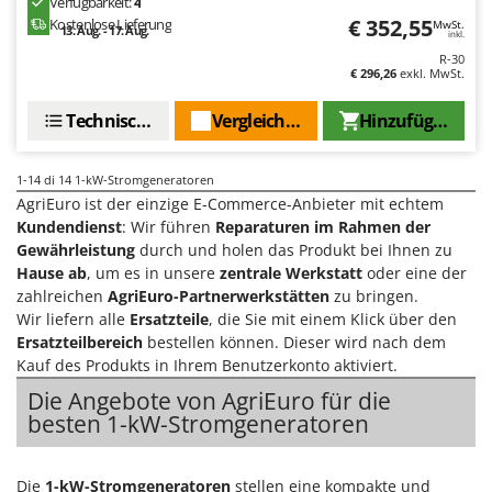
Verfügbarkeit:
4
WIDU
€ 352,55
Kostenlose Lieferung
MwSt.
13. Aug. - 17. Aug.
inkl.
Wiper EcoRobot
R-30
Wolf Garten
€ 296,26
exkl. MwSt.
Wortex
Technische Daten
Vergleichen Sie
Hinzufügen
Worx
1-14
di 14 1-kW-Stromgeneratoren
Y
Yard Force
AgriEuro ist der einzige E-Commerce-Anbieter mit echtem
Kundendienst
: Wir führen
Reparaturen im Rahmen der
Gewährleistung
durch und holen das Produkt bei Ihnen zu
Z
Zanon
Hause ab
, um es in unsere
zentrale Werkstatt
oder eine der
zahlreichen
AgriEuro-Partnerwerkstätten
zu bringen.
Zephir
Wir liefern alle
Ersatzteile
, die Sie mit einem Klick über den
ZGrills
Ersatzteilbereich
bestellen können. Dieser wird nach dem
Kauf des Produkts in Ihrem Benutzerkonto aktiviert.
Zodiac
Die Angebote von AgriEuro für die
Zomax
besten 1-kW-Stromgeneratoren
Die
1-kW-Stromgeneratoren
stellen eine kompakte und