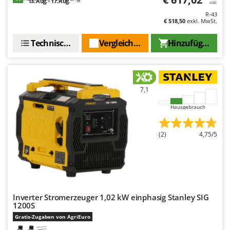
13. Aug. - 17. Aug.
inkl.
Makita
R-43
MAMMAMIA
€ 518,50
exkl. MwSt.
Marcato
Technische Daten
Vergleichen Sie
Hinzufügen
Marina Systems
Master
Mastercook
7,1
McCulloch
Hausgebrauch
MCH
Michelin
(2)
4,75/5
Mille
Minox
Mockmill
More than chef
Inverter Stromerzeuger 1,02 kW einphasig Stanley SIG
1200S
MOSA
Gratis-Zugaben von AgriEuro
MOVA