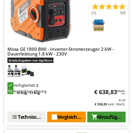
Santos
Sbaraglia
(1)
5/5
Schnitzer
Seven Italy
Shark
Shindaiwa
Mosa GE 1800 BMI - Inverter-Stromerzeuger 2 kW -
Dauerleistung 1.8 kW - 230V
Silky
Gratis-Zugaben von AgriEuro
Simatech
Sirman
Skil
Verfügbarkeit:
2
€ 638,83
Kostenlose Lieferung
Smartwood
MwSt.
13. Aug. - 17. Aug.
inkl.
Smeg
R-47
€ 536,83
exkl. MwSt.
Snapper
Technische Daten
Vergleichen Sie
Hinzufügen
Solidur
Spice Electronics