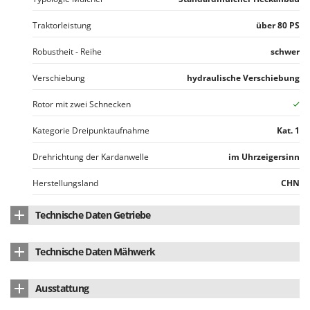
Traktorleistung
über 80 PS
Robustheit - Reihe
schwer
Verschiebung
hydraulische Verschiebung
Rotor mit zwei Schnecken
Kategorie Dreipunktaufnahme
Kat. 1
Drehrichtung der Kardanwelle
im Uhrzeigersinn
Herstellungsland
CHN
Technische Daten Getriebe
Riemen seitliche Übertragung
5
Technische Daten Mähwerk
Schnittbreite
220 cm
Ausstattung
Ø Durchmesser Holzgut
bis 60 mm