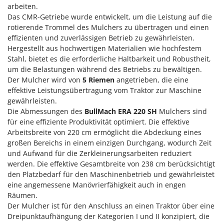
Klimaanlagen – Klimageräte
arbeiten.
E
Das CMR-Getriebe wurde entwickelt, um die Leistung auf die
Knetmaschinen
Echo
rotierende Trommel des Mulchers zu übertragen und einen
Knochensägen
EcoFlow
effizienten und zuverlässigen Betrieb zu gewährleisten.
Hergestellt aus hochwertigen Materialien wie hochfestem
Kompressoren - elektrisch
Edilmark
Stahl, bietet es die erforderliche Haltbarkeit und Robustheit,
Kompressoren für Ernte und Baumschnitt
Effeuno
um die Belastungen während des Betriebs zu bewältigen.
Kreiseleggen
Der Mulcher wird von
5 Riemen
angetrieben, die eine
Einhell
effektive Leistungsübertragung vom Traktor zur Maschine
Küchenreiben - elektrisch
Elegen
gewährleisten.
Kükenaufzuchtboxen
Die Abmessungen des
BullMach ERA 220 SH
Mulchers sind
Energy Gruppi
für eine effiziente Produktivität optimiert. Die effektive
Enotecnica Pillan
L
Arbeitsbreite von 220 cm ermöglicht die Abdeckung eines
Laderampe aus Aluminium
Eschenfelder
großen Bereichs in einem einzigen Durchgang, wodurch Zeit
und Aufwand für die Zerkleinerungsarbeiten reduziert
Laubsauger - Laubbläser
EuroMech
werden. Die effektive Gesamtbreite von 238 cm berücksichtigt
Laubsauger auf Rädern
Eurosystems
den Platzbedarf für den Maschinenbetrieb und gewährleistet
Luftentfeuchter
eine angemessene Manövrierfähigkeit auch in engen
F
Räumen.
Luftkühler mit Wasserverdunstung
FAC
Der Mulcher ist für den Anschluss an einen Traktor über eine
Dreipunktaufhängung der Kategorien I und II konzipiert, die
Fama Industrie