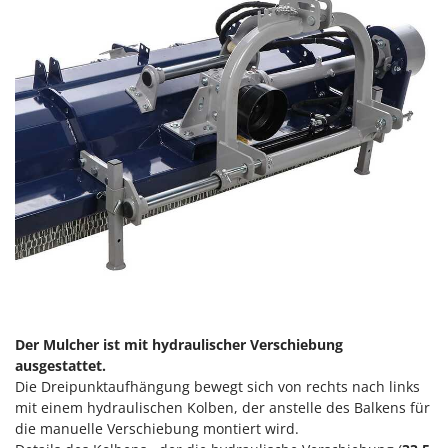
Sprühgeräte für Pflanzenbehandlung
Infaco
Stäubegeräte für Traktor
Intec
Staubsauger - Elektrobesen
Intex
Iseki
T
Teppichreiniger und Teppichbodenreiniger
Italyco
Thermische und mechanische Unkrautbrenner
ITM
Tomatenpressen
J
Tragbare Powerstationen
JOLLY ITALIA
Traktor-Heckenscheren mit Ausleger
K
KAAZ
U
Umfüllpumpen
Karcher
Umkehrfräsen
Kasco
Der Mulcher ist mit hydraulischer Verschiebung
ausgestattet.
Kemper
V
Die Dreipunktaufhängung bewegt sich von rechts nach links
Vakuumiergeräte
Kenwood
mit einem hydraulischen Kolben, der anstelle des Balkens für
Vertikutierer
die manuelle Verschiebung montiert wird.
Keter