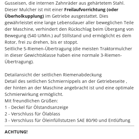
Gusseisen, die internen Zahnräder aus gehärtetem Stahl.
Mowox
Dieser Mulcher ist mit einer
Freilaufvorrichtung (oder
MTD
Überholkupplung)
im Getriebe ausgestattet. Dies
gewährleistet eine lange Lebensdauer aller beweglichen Teile
N
der Maschine, verhindert den Rückschlag beim Übergang von
New O.M.R.A.
Bewegung (540 U/Min.) auf Stillstand und ermöglicht es dem
Nilfisk
Rotor, frei zu drehen, bis er stoppt.
Seitliche 5-Riemen-Übertragung (die meisten Traktormulcher
Ninja
in dieser Gewichtsklasse haben eine normale 3-Riemen-
Novatec
Übertragung).
Novital
Detailansicht der seitlichen Riemenabdeckung
NuAir
Detail des seitlichen Schmiernippels an der Getriebeseite ,
NuovaFac
der hinten an der Maschine angebracht ist und eine optimale
Schmierwirkung ermöglicht.
Mit freundlichen Grüßen:
O
Officine Savioli
1 - Deckel für Ölstandsanzeige
2 - Verschluss für Ölablass
Oliviero
3 - Verschluss für Öleinfüllstutzen SAE 80/90 und Entlüftung
Olix
ACHTUNG!
OMA