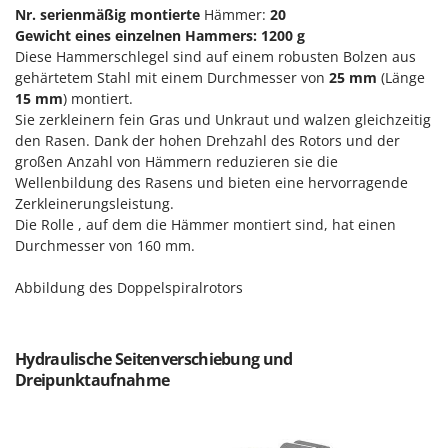
Reinigungsmaschinen für Fassaden, Fenster und PV-Anlagen
Nr. serienmäßig montierte
Hämmer:
20
GreenBay
Rührtöpfe mit Elektrischem Rührwerk
Gewicht eines einzelnen Hammers: 1200 g
Greenworks
Diese Hammerschlegel sind auf einem robusten Bolzen aus
Rupfmaschinen
GRIFO
gehärtetem Stahl mit einem Durchmesser von
25 mm
(Länge
15 mm
) montiert.
S
GVS
Sie zerkleinern fein Gras und Unkraut und walzen gleichzeitig
Sämaschinen und Düngerstreuer
GYS
den Rasen. Dank der hohen Drehzahl des Rotors und der
Scheibenpflüge
großen Anzahl von Hämmern reduzieren sie die
H
Schneefräsen
Wellenbildung des Rasens und bieten eine hervorragende
Hailo
Zerkleinerungsleistung.
Schneeräumer
Helvi
Die Rolle , auf dem die Hämmer montiert sind, hat einen
Schrotmühlen - elektrisch
Durchmesser von 160 mm.
Henx
Schwader für Traktoren
HiKOKI
Abbildung des Doppelspiralrotors
Schweißgeräte
Honda
Seilwinden - Motorseilwinden
Hydraulische Seitenverschiebung und
I
Sichelmähwerke für Traktoren
Idromatic
Dreipunktaufnahme
Sichelmulcher für Traktoren
Il-Tec
Sortierer für Oliven
Imperia