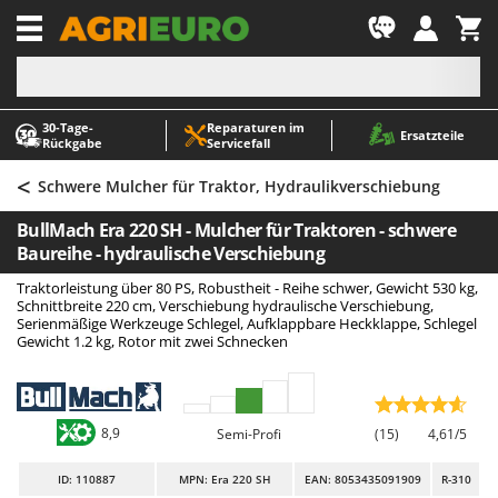
-1
30‑Tage-
Reparaturen im
A
A
Ersatzteile
Rückgabe
Servicefall
Abbeermaschinen - Traubenmühlen
ABAC
<
Abfüllgeräte
AgriEuro Premium
Schwere Mulcher für Traktor, Hydraulikverschiebung
Akku Gartenscheren
AgriEuro TOP-LINE
BullMach Era 220 SH - Mulcher für Traktoren - schwere
Akku Gras- und Strauchscheren
AGT
Baureihe - hydraulische Verschiebung
Akku-Stichsägen
Aima
Traktorleistung über 80 PS, Robustheit - Reihe schwer, Gewicht 530 kg,
Schnittbreite 220 cm, Verschiebung hydraulische Verschiebung,
Allzwecktransporter - Motorschubkarren
Airmec
Serienmäßige Werkzeuge Schlegel, Aufklappbare Heckklappe, Schlegel
Gewicht 1.2 kg, Rotor mit zwei Schnecken
Alu-Teleskopleitern
AL-KO
Anbaubagger Heckbagger für Traktoren
ALA 2000
Arbeitsschutzkleidung
Alce
8,9
Semi-Profi
(15)
4,61/5
Aschesauger
Alpina
Astkettensägen - Hochentaster
Ama
ID
: 110887
MPN: Era 220 SH
EAN: 8053435091909
R-310