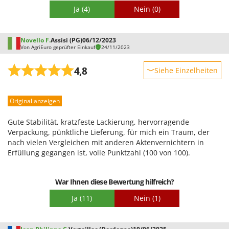
Ja
(4)
Nein
(0)
Novello F.
Assisi (PG)
06/12/2023
Von AgriEuro geprüfter Einkauf
24/11/2023
4,8
Siehe Einzelheiten
Robustheit
Original anzeigen
Leistung
Benutzerfreundlichkeit
Gute Stabilität, kratzfeste Lackierung, hervorragende
Qualität / Preis
Verpackung, pünktliche Lieferung, für mich ein Traum, der
nach vielen Vergleichen mit anderen Aktenvernichtern in
Schwierigkeitsgrad Zusammenbau
Erfüllung gegangen ist, volle Punktzahl (100 von 100).
Verpackung
War Ihnen diese Bewertung hilfreich?
Ja
(11)
Nein
(1)