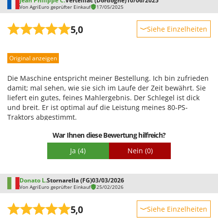
Jean Philippe C.
Verteillac (Dordogne)
10/06/2025
Von AgriEuro geprüfter Einkauf
17/05/2025
5,0
Siehe Einzelheiten
Robustheit
Original anzeigen
Leistung
Benutzerfreundlichkeit
Die Maschine entspricht meiner Bestellung. Ich bin zufrieden
Qualität / Preis
damit; mal sehen, wie sie sich im Laufe der Zeit bewährt. Sie
liefert ein gutes, feines Mahlergebnis. Der Schlegel ist dick
Schwierigkeitsgrad Zusammenbau
und breit. Er ist optimal auf die Leistung meines 80-PS-
Verpackung
Traktors abgestimmt.
War Ihnen diese Bewertung hilfreich?
Ja
(4)
Nein
(0)
Donato L.
Stornarella (FG)
03/03/2026
Von AgriEuro geprüfter Einkauf
25/02/2026
5,0
Siehe Einzelheiten