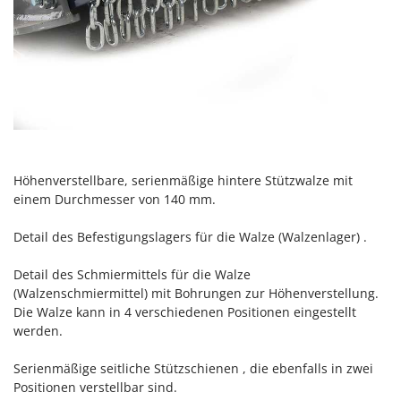
Tornado
Tre Spade
Trev - Abrek - TecnoVIR
Trotec
Troy-Bilt
U
Udor
Höhenverstellbare, serienmäßige hintere Stützwalze mit
Unger
einem Durchmesser von 140 mm.
V
Detail des Befestigungslagers für die Walze (Walzenlager) .
Verdemax
Vesco
Detail des Schmiermittels für die Walze
(Walzenschmiermittel) mit Bohrungen zur Höhenverstellung.
Volpi
Die Walze kann in 4 verschiedenen Positionen eingestellt
werden.
W
Waldner
Serienmäßige seitliche Stützschienen , die ebenfalls in zwei
Weber
Positionen verstellbar sind.