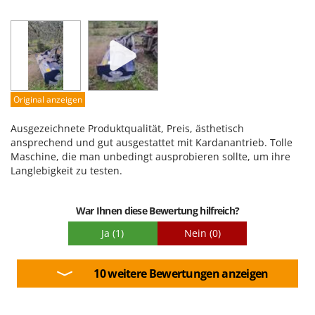
Robustheit
Leistung
Benutzerfreundlichkeit
Qualität / Preis
Schwierigkeitsgrad Zusammenbau
Original anzeigen
Verpackung
Ausgezeichnete Produktqualität, Preis, ästhetisch
ansprechend und gut ausgestattet mit Kardanantrieb. Tolle
Maschine, die man unbedingt ausprobieren sollte, um ihre
Langlebigkeit zu testen.
War Ihnen diese Bewertung hilfreich?
Ja
(1)
Nein
(0)
10 weitere Bewertungen anzeigen