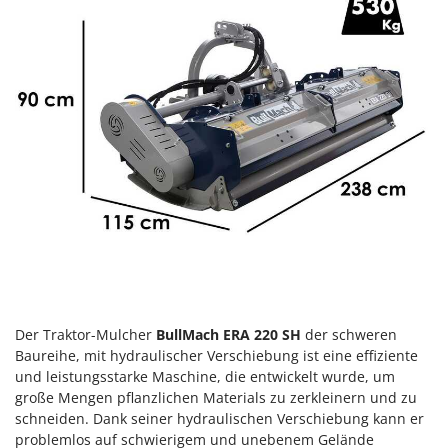
Heckenscheren
Comet
Heißluftfritteusen
Cresco
Heizkanonen und Elektroheizer
Cruccolini
Hochdruckreiniger
CTEK
Hochgrasmäher
D
Holzbacköfen Außenbereich für Pizza und Braten
Dal Degan
Holzspalter
DCG
Hubwagen
Deca
DeWalt
K
Kabelpflüge für die Drainage
Di Martino
Kartoffellegemaschine für Traktoren
Diavola Pro
Der Traktor-Mulcher
BullMach ERA 220 SH
der schweren
Kartoffelroder für Traktoren
Diesse
Baureihe, mit hydraulischer Verschiebung ist eine effiziente
Kehrmaschinen
Docma
und leistungsstarke Maschine, die entwickelt wurde, um
Kettensägen
große Mengen pflanzlichen Materials zu zerkleinern und zu
Dominion
schneiden. Dank seiner hydraulischen Verschiebung kann er
Kippbare Heckschaufeln für Traktoren
Dreame
problemlos auf schwierigem und unebenem Gelände