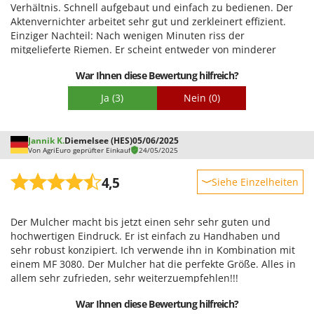
Verhältnis. Schnell aufgebaut und einfach zu bedienen. Der
Aktenvernichter arbeitet sehr gut und zerkleinert effizient.
Einziger Nachteil: Nach wenigen Minuten riss der
mitgelieferte Riemen. Er scheint entweder von minderer
Qualität oder von vornherein zu straff gespannt zu sein. Ich
War Ihnen diese Bewertung hilfreich?
empfehle, die Riemenspannung vor der Benutzung zu
überprüfen.
Ja
(3)
Nein
(0)
Jannik K.
Diemelsee (HES)
05/06/2025
Von AgriEuro geprüfter Einkauf
24/05/2025
4,5
Siehe Einzelheiten
Robustheit
Der Mulcher macht bis jetzt einen sehr sehr guten und
Leistung
hochwertigen Eindruck. Er ist einfach zu Handhaben und
Benutzerfreundlichkeit
sehr robust konzipiert. Ich verwende ihn in Kombination mit
einem MF 3080. Der Mulcher hat die perfekte Größe. Alles in
Qualität / Preis
allem sehr zufrieden, sehr weiterzuempfehlen!!!
Schwierigkeitsgrad Zusammenbau
War Ihnen diese Bewertung hilfreich?
Verpackung