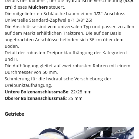
Vogelscheuchen - Vogelabwehr
Details des Kolbens , der die hydraulische Verschiebung (
33,5
KitchenAid
cm
) dieses
Mulchers
steuert.
W
Komo
Die mitgelieferten Schläuche haben einen
1/2"-
Anschluss.
Wasserpumpen
Universelle Standard-Zapfwelle (1 3/8" Z6)
Die Anschlüsse sind vom universalen Typ und passen zu allen
L
Wasserpumpen für Traktoren
Laica
auf dem Markt erhältlichen Traktoren. Die auf der Basis
Wein- und Obstpressen
angebrachten Anschlüsse befinden sich 36 cm über dem
Lampacrescia - MGM
Wein- und Ölschichtenfilter
Boden.
Landxcape
Detail der robusten Dreipunktaufhängung der Kategorien I
Weitere Produkte
und II.
LAR Casalinghi
Wiesenwalzen für Traktor
Die Aufhängung gleitet auf zwei robusten Rohren mit einem
Lavor
Durchmesser von 50 mm.
Wippsägen
Linea VZ
Schmierung für die hydraulische Verschiebung der
Wurstfüller
Dreipunktaufhängung.
Lisam
Untere Bolzenanschlussmaße
: 22/28 mm
Z
Lotusgrill
Oberer Bolzenanschlussmaß
: 25 mm
Zerstäuber
M
Zinkeneggen
Getriebe
M.A.I.BO.
Zubehör für Rasentraktoren
Macom
Macte Ovens