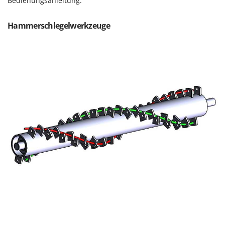
Bedienungsanleitung.
Forest Master
P
Palettengabeln für Traktoren
Francini
Hammerschlegelwerkzeuge
Pelletpressen
G
Pflüge für Traktor
G3 Ferrari
Planierschilder für Traktoren
Gardena
Plasmaschneider
Garofalo
Poolroboter
GeoTech
Pools
GeoTech Pro
Poolstaubsauger
Gierre
Ginko - MGM
R
Rasenmäher
Gipeco
Rasensodenschneider
Girmi
Rasentraktoren Aufsitzmäher
Goodyear
Rasentrimmer - Kantenschneider
GRAEF
Rasentrimmer - Motorsensen - Freischneider
Gre