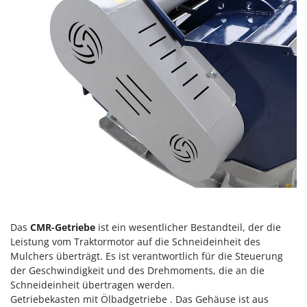
Makita
MAMMAMIA
Marcato
Marina Systems
Master
Mastercook
McCulloch
MCH
Michelin
Mille
Minox
Das
CMR-Getriebe
ist ein wesentlicher Bestandteil, der die
Mockmill
Leistung vom Traktormotor auf die Schneideinheit des
More than chef
Mulchers überträgt. Es ist verantwortlich für die Steuerung
der Geschwindigkeit und des Drehmoments, die an die
MOSA
Schneideinheit übertragen werden.
MOVA
Getriebekasten mit Ölbadgetriebe . Das Gehäuse ist aus