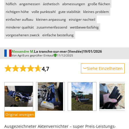
höflich
angemessen
ästhetisch
abmessungen
große flächen
richtigen höhe
volle punktzahl
gute stabilität
kleines problem
einfacher aufbau
kleinen anpassung
einziger nachteil
minderer qualität
zusammenfassend
wettbewerbsfähig
vorgesehenen zweck
einfache bestellung
Alexandre M.
La tranche-sur-mer (Vendée)
19/01/2026
Von AgriEuro geprüfter Einkauf
11/12/2025
4,7
Siehe Einzelheiten
Robustheit
Leistung
Benutzerfreundlichkeit
Qualität / Preis
Schwierigkeitsgrad Zusammenbau
Original anzeigen
Verpackung
Ausgezeichneter Aktenvernichter – super Preis-Leistungs-