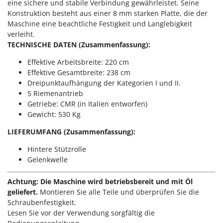
M
eine sichere und stabile Verbindung gewährleistet. Seine
Mähroboter
Famag
Konstruktion besteht aus einer 8 mm starken Platte, die der
Maisentkörnungsmaschinen
Famur
Maschine eine beachtliche Festigkeit und Langlebigkeit
Manuelle Heckenscheren
verleiht.
FARMER
TECHNISCHE DATEN (Zusammenfassung):
Mehrzweck-Sauggeräte
FBC
Effektive Arbeitsbreite: 220 cm
Minibacköfen
Ferrari Group
Effektive Gesamtbreite: 238 cm
Motorhacken - Gartenfräsen
Ferroni
Dreipunktaufhängung der Kategorien I und II.
Motorspritzen
5 Riemenantrieb
Ferrua
Getriebe: CMR (in Italien entworfen)
Mulcher für Traktor
FIAC
Gewicht: 530 Kg
FIEM
N
LIEFERUMFANG (Zusammenfassung):
Notstromaggregat
Fimar
Hintere Stützrolle
Nudelmaschinen
FINI
Gelenkwelle
Fiorentini
O
Obstmühlen Obsthäcksler Obstmuser
Achtung: Die Maschine wird betriebsbereit und mit Öl
Fiskars
geliefert.
Montieren Sie alle Teile und überprüfen Sie die
Obstpressen
Flymo
Schraubenfestigkeit.
Olivenernter und Schüttler
Lesen Sie vor der Verwendung sorgfältig die
Fontana Forni