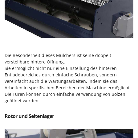
Rato
Reber
Redback
Resto Italia
Ribimex
Ripartrak
Die Besonderheit dieses Mulchers ist seine doppelt
Ritter
verstellbare hintere Öffnung.
River Systems
Sie ermöglicht nicht nur eine Einstellung des hinteren
Entladebereiches durch einfache Schrauben, sondern
Robomow
vereinfacht auch die Wartungsarbeiten, indem sie das
Rossofuoco
Arbeiten in spezifischen Bereichen der Maschine ermöglicht.
Die Türen können durch einfache Verwendung von
Bolzen
Rover Pompe
geöffnet werden.
Royal Food
Ryobi
Rotor und Seitenlager
S
S.T.P.