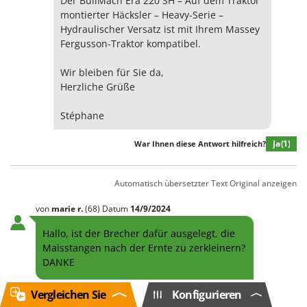
Der BullMach Era 220 SH – Auf dem Traktor
montierter Häcksler – Heavy-Serie –
Hydraulischer Versatz ist mit Ihrem Massey
Fergusson-Traktor kompatibel.
Wir bleiben für Sie da,
Herzliche Grüße
Stéphane
Ja
(1)
War Ihnen diese Antwort hilfreich?
Automatisch übersetzter Text
Original anzeigen
von
marie
r.
(68)
Datum
14/9/2024
Hallo, ist der Brecher dafür ausgelegt, die
Maisstangen nach der Ernte zu zerkleinern?
DANKE
Vergleichen Sie
Konfigurieren
von
Agrieuro
Datum
16/9/2024