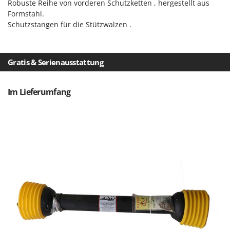
Robuste Reihe von vorderen Schutzketten , hergestellt aus
WIDU
Formstahl.
Wiper EcoRobot
Schutzstangen für die Stützwalzen .
Wolf Garten
Wortex
Gratis & Serienausstattung
Worx
Y
Im Lieferumfang
Yard Force
Z
Zanon
Zephir
ZGrills
Zodiac
Zomax