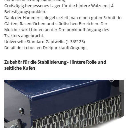
Spiralmac
Großzügig bemessenes Lager für die hintere Walze mit 4
Befestigungspunkten.
Spring Protezione
Dank der Hammerschlegel erzielt man einen guten Schnitt in
Spyro
Gärten, Rasenflächen und städtischen Bereichen. Der
Stanley
Mulcher wird hinten an der Dreipunktaufhängung des
Traktors angebracht.
Stiga
Universelle Standard-Zapfwelle (1 3/8" Z6)
Stocker
Detail der robusten Dreipunktaufhängung .
Sunseeker
Zubehör für die Stabilisierung - Hintere Rolle und
T
seitliche Kufen
Tecla
TecnoGen
Tellarini Pompe
Telwin
Tenco
Tineco
Titania