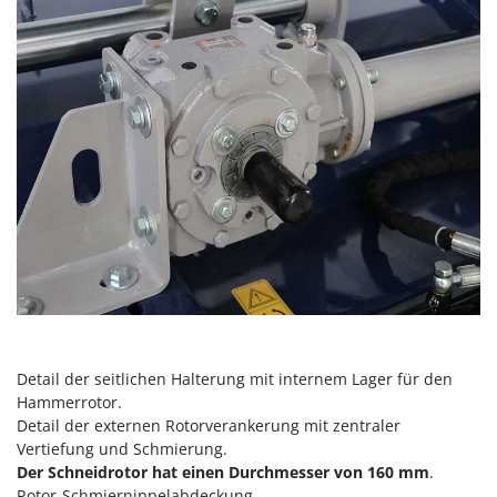
Santos
Sbaraglia
Schnitzer
Seven Italy
Shark
Shindaiwa
Silky
Simatech
Sirman
Skil
Smartwood
Smeg
Detail der seitlichen Halterung mit internem Lager für den
Hammerrotor.
Snapper
Detail der externen Rotorverankerung mit zentraler
Solidur
Vertiefung und Schmierung.
Der Schneidrotor hat einen Durchmesser von 160 mm
.
Spice Electronics
Rotor-Schmiernippelabdeckung