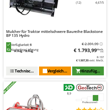
Makita
(12)
4,67/5
MAMMAMIA
Marcato
Marina Systems
Mulcher für Traktor mittelschwere Baureihe Blackstone
Master
BP 135 Hydro
Mastercook
€ 2.391,99
Verfügbarkeit:
9
McCulloch
€ 1.793,99
Kostenlose Lieferung
MwSt.
14. Aug. - 18. Aug.
inkl.
MCH
R-197
€ 1.507,55
exkl. MwSt.
Michelin
Mille
Technische Daten
Vergleichen Sie
Hinzufügen
Minox
+40 VERKAUFT
Mockmill
More than chef
8,9
MOSA
Professionell
MOVA