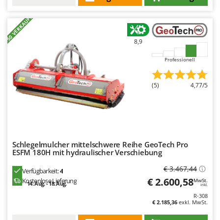
+50 VERKAUFT
8,9
Professionell
(5)
4,77/5
Schlegelmulcher mittelschwere Reihe GeoTech Pro
ESFM 180H mit hydraulischer Verschiebung
€ 3.467,44
Verfügbarkeit:
4
€ 2.600,58
Kostenlose Lieferung
MwSt.
14. Aug. - 18. Aug.
inkl.
R-308
€ 2.185,36
exkl. MwSt.