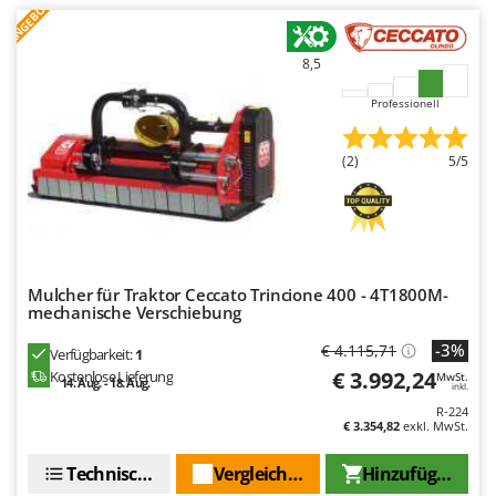
ANGEBOT
8,5
Professionell
(2)
5/5
Mulcher für Traktor Ceccato Trincione 400 - 4T1800M-
mechanische Verschiebung
-3%
€ 4.115,71
Verfügbarkeit:
1
€ 3.992,24
Kostenlose Lieferung
MwSt.
14. Aug. - 18. Aug.
inkl.
R-224
€ 3.354,82
exkl. MwSt.
Technische Daten
Vergleichen Sie
Hinzufügen