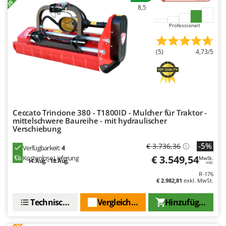
WIDU
8,5
Wiper EcoRobot
Professionell
Wolf Garten
Wortex
(5)
4,73/5
Worx
Y
Yard Force
Ceccato Trincione 380 - T1800ID - Mulcher für Traktor -
Z
mittelschwere Baureihe - mit hydraulischer
Zanon
Verschiebung
Zephir
-5%
€ 3.736,36
Verfügbarkeit:
4
ZGrills
€ 3.549,54
Kostenlose Lieferung
MwSt.
14. Aug. - 18. Aug.
inkl.
Zodiac
R-176
€ 2.982,81
exkl. MwSt.
Zomax
Technische Daten
Vergleichen Sie
Hinzufügen