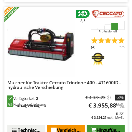
ANGEBOT
+30 VERKAUFT
8,5
Professionell
(4)
5/5
Mulcher für Traktor Ceccato Trincione 400 - 4T1600ID -
hydraulische Verschiebung
-3%
€ 4.078,23
Verfügbarkeit:
2
€ 3.955,88
Kostenlose Lieferung
MwSt.
14. Aug. - 18. Aug.
inkl.
R-221
€ 3.324,27
exkl. MwSt.
Technische Daten
Vergleichen Sie
Hinzufügen