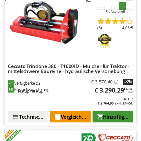
8,5
Tornado
Professionell
Tre Spade
Trev - Abrek - TecnoVIR
(6)
4,06/5
Trotec
Troy-Bilt
U
Udor
Ceccato Trincione 380 - T1600ID - Mulcher für Traktor -
Unger
mittelschwere Baureihe - hydraulische Verschiebung
-8%
€ 3.576,40
V
Verfügbarkeit:
2
Verdemax
€ 3.290,29
Kostenlose Lieferung
MwSt.
14. Aug. - 18. Aug.
inkl.
Vesco
R-133
€ 2.764,95
exkl. MwSt.
Volpi
Technische Daten
Vergleichen Sie
Hinzufügen
W
Waldner
ANGEBOT
+20 VERKAUFT
Weber