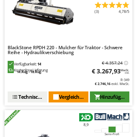
Omas
(3)
4,78/5
Ompagrill
Ooni
Oriental Koshin
Outdoorchef
BlackStone RPDH 220 - Mulcher für Traktor - Schwere
Reihe - Hydraulikverschiebung
P
Palazzetti
€ 4.357,24
Verfügbarkeit:
14
Palumbo Pavi
€ 3.267,93
Kostenlose Lieferung
MwSt.
14. Aug. - 18. Aug.
inkl.
Partisani
R-349
€ 2.746,16
exkl. MwSt.
Paterlini
Philips
Technische Daten
Vergleichen Sie
Hinzufügen
Pramac
+80 VERKAUFT
Prismafood
8,9
R
R.G.V.
Semi-Profi