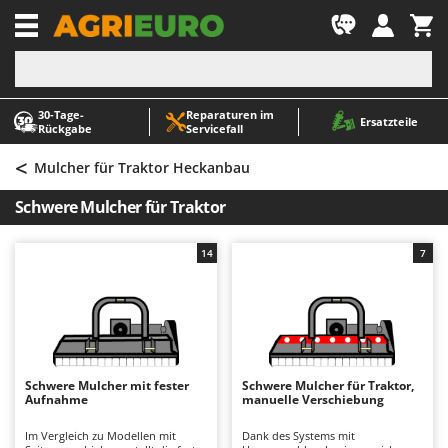
-1
30‑Tage-
Reparaturen im
A
A
Ersatzteile
Rückgabe
Servicefall
Abbeermaschinen - Traubenmühlen
ABAC
<
Abfüllgeräte
AgriEuro Premium
Mulcher für Traktor Heckanbau
Akku Gartenscheren
AgriEuro TOP-LINE
Schwere Mulcher für Traktor
Akku Gras- und Strauchscheren
AGT
Akku-Stichsägen
Aima
14
7
Allzwecktransporter - Motorschubkarren
Airmec
Alu-Teleskopleitern
AL-KO
Anbaubagger Heckbagger für Traktoren
ALA 2000
Arbeitsschutzkleidung
Alce
Schwere Mulcher mit fester
Schwere Mulcher für Traktor,
Aufnahme
manuelle Verschiebung
Aschesauger
Alpina
Astkettensägen - Hochentaster
Ama
Im Vergleich zu Modellen mit
Dank des Systems mit