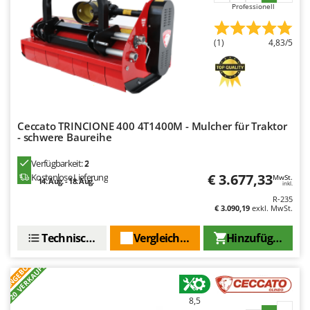
Santos
Professionell
Sbaraglia
(1)
4,83/5
Schnitzer
Seven Italy
Shark
Shindaiwa
Ceccato TRINCIONE 400 4T1400M - Mulcher für Traktor
Silky
- schwere Baureihe
Simatech
Verfügbarkeit:
2
Sirman
€ 3.677,33
Kostenlose Lieferung
MwSt.
14. Aug. - 18. Aug.
inkl.
Skil
R-235
€ 3.090,19
exkl. MwSt.
Smartwood
Smeg
Technische Daten
Vergleichen Sie
Hinzufügen
Snapper
ANGEBOT
+20 VERKAUFT
Solidur
Spice Electronics
8,5