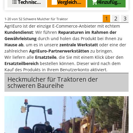
Technische Daten
Vergleichen Sie
Hinzufügen
1
2
3
1-20
von 52 Schwere Mulcher für Traktor
AgriEuro ist der einzige E-Commerce-Anbieter mit echtem
Kundendienst
: Wir führen
Reparaturen im Rahmen der
Gewährleistung
durch und holen das Produkt bei Ihnen zu
Hause ab
, um es in unsere
zentrale Werkstatt
oder eine der
zahlreichen
AgriEuro-Partnerwerkstätten
zu bringen.
Wir liefern alle
Ersatzteile
, die Sie mit einem Klick über den
Ersatzteilbereich
bestellen können. Dieser wird nach dem
Kauf des Produkts in Ihrem Benutzerkonto aktiviert.
Heckmulcher für Traktoren der
schweren Baureihe