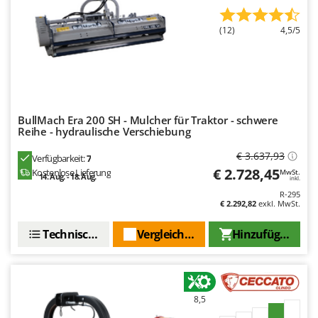
Rato
Reber
(12)
4,5/5
Redback
Resto Italia
Ribimex
Ripartrak
BullMach Era 200 SH - Mulcher für Traktor - schwere
Reihe - hydraulische Verschiebung
Ritter
River Systems
€ 3.637,93
Verfügbarkeit:
7
€ 2.728,45
Kostenlose Lieferung
MwSt.
Robomow
14. Aug. - 18. Aug.
inkl.
R-295
Rossofuoco
€ 2.292,82
exkl. MwSt.
Rover Pompe
Technische Daten
Vergleichen Sie
Hinzufügen
Royal Food
Ryobi
S
8,5
S.T.P.