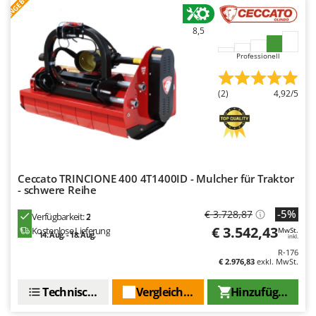
ANGEBOT
8,5
Professionell
(2)
4,92/5
Ceccato TRINCIONE 400 4T1400ID - Mulcher für Traktor
- schwere Reihe
-5%
€ 3.728,87
Verfügbarkeit:
2
€ 3.542,43
Kostenlose Lieferung
MwSt.
14. Aug. - 18. Aug.
inkl.
R-176
€ 2.976,83
exkl. MwSt.
Technische Daten
Vergleichen Sie
Hinzufügen