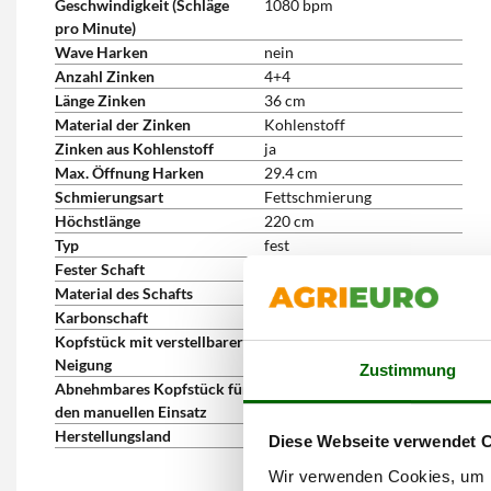
Geschwindigkeit (Schläge
1080 bpm
pro Minute)
Wave Harken
nein
Anzahl Zinken
4+4
Länge Zinken
36 cm
Material der Zinken
Kohlenstoff
Zinken aus Kohlenstoff
ja
Max. Öffnung Harken
29.4 cm
Schmierungsart
Fettschmierung
Höchstlänge
220 cm
Typ
fest
Fester Schaft
ja
Material des Schafts
Kohlenfaserstoff
Karbonschaft
ja
Kopfstück mit verstellbarer
nein
Neigung
Zustimmung
Abnehmbares Kopfstück für
nein
den manuellen Einsatz
Herstellungsland
Italien
Diese Webseite verwendet 
Wir verwenden Cookies, um I