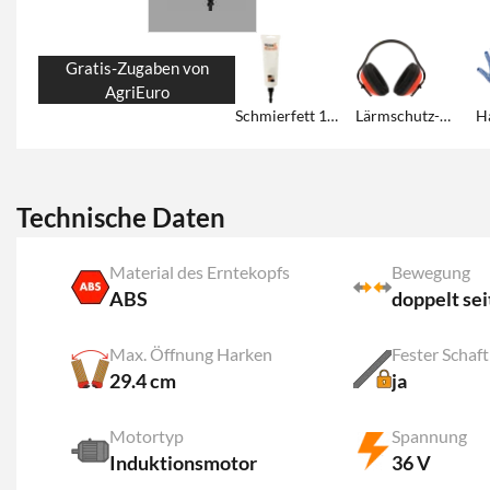
Gratis-Zugaben von
AgriEuro
Schmierfett 125 ml
Lärmschutz-Kopfhörer
Technische Daten
Material des Erntekopfs
Bewegung
ABS
doppelt sei
Max. Öffnung Harken
Fester Schaft
29.4 cm
ja
Motortyp
Spannung
Induktionsmotor
36 V