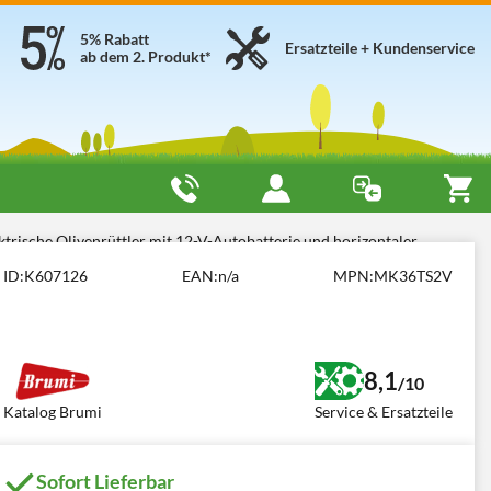
5% Rabatt
Ersatzteile + Kundenservice
ab dem 2. Produkt*
ktrische Olivenrüttler mit 12-V-Autobatterie und horizontaler
ID:
K607126
EAN:
n/a
MPN:
MK36TS2V
8,1
/10
Katalog Brumi
Service & Ersatzteile
Sofort Lieferbar