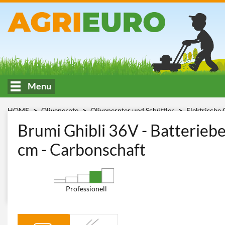
Menu
HOME
Olivenernte
Olivenernter und Schüttler
Elektrische 
Zinkenbewegung
Brumi Ghibli 36V
Brumi Ghibli 36V - Batterieb
cm - Carbonschaft
Professionell