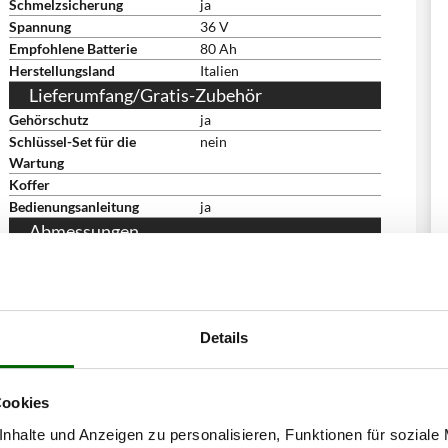
Schmelzsicherung
ja
Spannung
36 V
Empfohlene Batterie
80 Ah
Herstellungsland
Italien
Lieferumfang/Gratis-Zubehör
Gehörschutz
ja
Schlüssel-Set für die
nein
Wartung
Koffer
Bedienungsanleitung
ja
Abmessungen
Abmessung Produkt cm
220x55x17 cm
(LxBxH)
Nettogewicht
4.2 kg
Verpackung
Originalverpackung
Details
Abmessung Verpackung/en
230x34x17 cm
cm (LxBxH)
Gesamtgewicht mit
4.2 kg
Cookies
Verpackung
Montagezeit
5 Minuten
nhalte und Anzeigen zu personalisieren, Funktionen für soziale