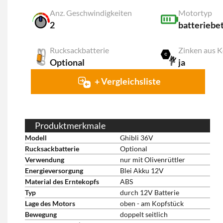
Anz. Geschwindigkeiten
Motortyp
2
batteriebe
Rucksackbatterie
Zinken aus K
Optional
ja
+ Vergleichsliste
Produktmerkmale
Modell
Ghibli 36V
Rucksackbatterie
Optional
Verwendung
nur mit Olivenrüttler
Energieversorgung
Blei Akku 12V
Material des Erntekopfs
ABS
Typ
durch 12V Batterie
Lage des Motors
oben - am Kopfstück
Bewegung
doppelt seitlich