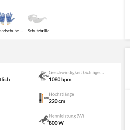
Handschuhe aus Baumwolle
Schutzbrille
Geschwindigkeit (Schläge pro Minute)
tlich
1080 bpm
Höchstlänge
220 cm
Nennleistung (W)
800 W