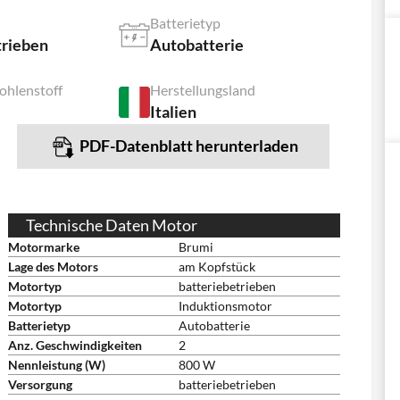
Batterietyp
trieben
Autobatterie
ohlenstoff
Herstellungsland
Italien
PDF-Datenblatt herunterladen
Technische Daten Motor
Motormarke
Brumi
Lage des Motors
am Kopfstück
Motortyp
batteriebetrieben
Motortyp
Induktionsmotor
Batterietyp
Autobatterie
Anz. Geschwindigkeiten
2
Nennleistung (W)
800 W
Versorgung
batteriebetrieben