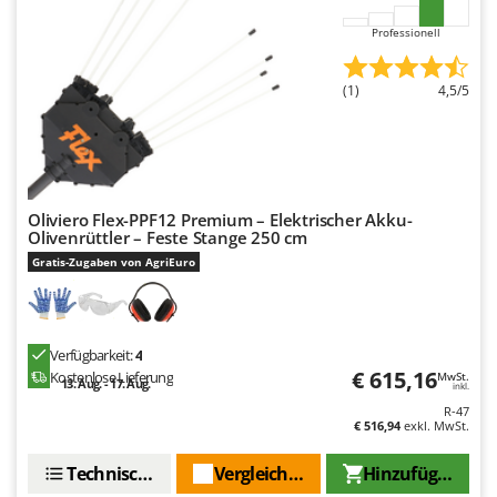
Professionell
(1)
4,5/5
Oliviero Flex-PPF12 Premium – Elektrischer Akku-
Olivenrüttler – Feste Stange 250 cm
Gratis-Zugaben von AgriEuro
Verfügbarkeit:
4
€ 615,16
Kostenlose Lieferung
MwSt.
13. Aug. - 17. Aug.
inkl.
R-47
€ 516,94
exkl. MwSt.
Technische Daten
Vergleichen Sie
Hinzufügen