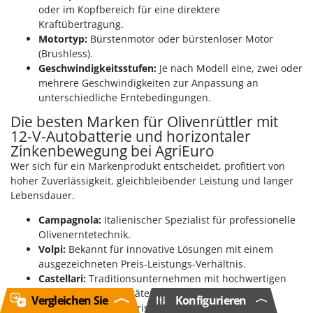
oder im Kopfbereich für eine direktere
Kraftübertragung.
Motortyp:
Bürstenmotor oder bürstenloser Motor
(Brushless).
Geschwindigkeitsstufen:
Je nach Modell eine, zwei oder
mehrere Geschwindigkeiten zur Anpassung an
unterschiedliche Erntebedingungen.
Die besten Marken für Olivenrüttler mit
12-V-Autobatterie und horizontaler
Zinkenbewegung bei AgriEuro
Wer sich für ein Markenprodukt entscheidet, profitiert von
hoher Zuverlässigkeit, gleichbleibender Leistung und langer
Lebensdauer.
Campagnola:
Italienischer Spezialist für professionelle
Olivenerntetechnik.
Volpi:
Bekannt für innovative Lösungen mit einem
ausgezeichneten Preis-Leistungs-Verhältnis.
Castellari:
Traditionsunternehmen mit hochwertigen
und langlebigen Geräten.
Vergleichen Sie
Konfigurieren
Aima:
Moderne elektrische Erntesysteme mit