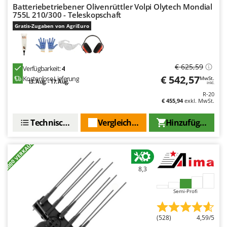
Makita
Batteriebetriebener Olivenrüttler Volpi Olytech Mondial
755L 210/300 - Teleskopschaft
MAMMAMIA
Gratis-Zugaben von AgriEuro
Marcato
Marina Systems
Master
€ 625,59
Verfügbarkeit:
4
€ 542,57
Kostenlose Lieferung
MwSt.
Mastercook
13. Aug. - 17. Aug.
inkl.
R-20
McCulloch
€ 455,94
exkl. MwSt.
MCH
Technische Daten
Vergleichen Sie
Hinzufügen
Michelin
Mille
+3000 VERKAUFT
Minox
8,3
Mockmill
More than chef
Semi-Profi
MOSA
MOVA
(528)
4,59/5