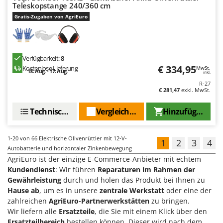
Teleskopstange 240/360 cm
Gratis-Zugaben von AgriEuro
Verfügbarkeit:
8
€ 334,95
Kostenlose Lieferung
MwSt.
13. Aug. - 17. Aug.
inkl.
R-27
€ 281,47
exkl. MwSt.
Technische Daten
Vergleichen Sie
Hinzufügen
1-20
von 66 Elektrische Olivenrüttler mit 12-V-
1
2
3
4
Autobatterie und horizontaler Zinkenbewegung
AgriEuro ist der einzige E-Commerce-Anbieter mit echtem
Kundendienst
: Wir führen
Reparaturen im Rahmen der
Gewährleistung
durch und holen das Produkt bei Ihnen zu
Hause ab
, um es in unsere
zentrale Werkstatt
oder eine der
zahlreichen
AgriEuro-Partnerwerkstätten
zu bringen.
Wir liefern alle
Ersatzteile
, die Sie mit einem Klick über den
Ersatzteilbereich
bestellen können. Dieser wird nach dem