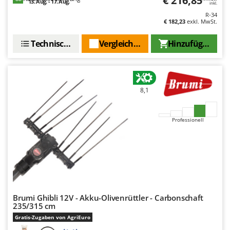
€ 216,85
13. Aug. - 17. Aug.
inkl.
Spiralmac
R-34
Spring Protezione
€ 182,23
exkl. MwSt.
Spyro
Technische Daten
Vergleichen Sie
Hinzufügen
Stanley
Stiga
Stocker
8,1
Sunseeker
T
Professionell
Tecla
TecnoGen
Tellarini Pompe
Telwin
Tenco
Brumi Ghibli 12V - Akku-Olivenrüttler - Carbonschaft
Tineco
235/315 cm
Gratis-Zugaben von AgriEuro
Titania