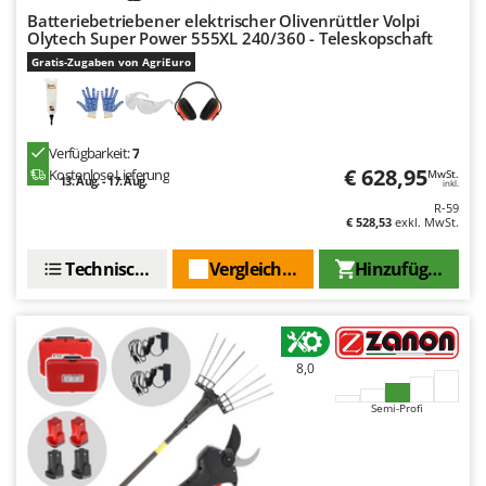
WIDU
Batteriebetriebener elektrischer Olivenrüttler Volpi
Olytech Super Power 555XL 240/360 - Teleskopschaft
Wiper EcoRobot
Gratis-Zugaben von AgriEuro
Wolf Garten
Wortex
Worx
Verfügbarkeit:
7
€ 628,95
Kostenlose Lieferung
MwSt.
13. Aug. - 17. Aug.
Y
inkl.
Yard Force
R-59
€ 528,53
exkl. MwSt.
Z
Zanon
Technische Daten
Vergleichen Sie
Hinzufügen
Zephir
ZGrills
Zodiac
8,0
Zomax
Semi-Profi