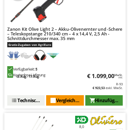
Zanon Kit Olive Light 2 – Akku-Olivenernter und -Schere
– Teleskopstange 210/340 cm – 4 x 14,4 V, 2,5 Ah -
Schnittdurchmesser max. 35 mm
Gratis-Zugaben von AgriEuro
Verfügbarkeit:
5
€ 1.099,00
Kostenlose Lieferung
MwSt.
13. Aug. - 17. Aug.
inkl.
R-93
€ 923,53
exkl. MwSt.
Technische Daten
Vergleichen Sie
Hinzufügen
8,0