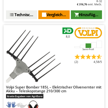
R-32
€ 316,76
exkl. MwSt.
Technische Daten
Vergleichen Sie
Hinzufügen
8,0
Semi-Profi
(2)
4,58/5
Volpi Super Bomber 185L – Elektrischer Olivenernter mit
Akku – Teleskopstange 210/300 cm
Gratis-Zugaben von AgriEuro