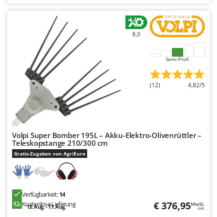
8,0
Semi-Profi
(12)
4,82/5
Volpi Super Bomber 195L – Akku-Elektro-Olivenrüttler –
Teleskopstange 210/300 cm
Gratis-Zugaben von AgriEuro
Verfügbarkeit:
14
€ 376,95
Kostenlose Lieferung
MwSt.
13. Aug. - 17. Aug.
inkl.