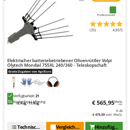
Omas
Ompagrill
Professionell
Ooni
Oriental Koshin
(35)
4,85/5
Outdoorchef
P
Palazzetti
Elektrischer batteriebetriebener Olivenrüttler Volpi
Palumbo Pavi
Olytech Mondial 755XL 240/360 - Teleskopschaft
Partisani
Gratis-Zugaben von AgriEuro
Paterlini
Philips
Verfügbarkeit:
21
Pramac
€ 565,95
Kostenlose Lieferung
MwSt.
13. Aug. - 17. Aug.
inkl.
Prismafood
R-46
€ 475,59
exkl. MwSt.
R
R.G.V.
Technische Daten
Vergleichen Sie
Hinzufügen