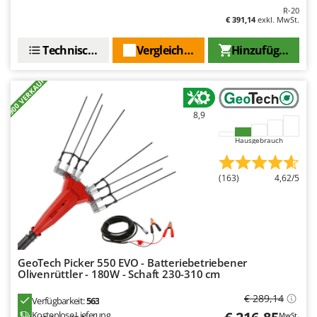
Santos
R-20
€ 391,14
exkl. MwSt.
Sbaraglia
Schnitzer
Technische Daten
Vergleichen Sie
Hinzufügen
Seven Italy
+900 VERKAUFT
Shark
Shindaiwa
8,9
Silky
Hausgebrauch
Simatech
Sirman
(163)
4,62/5
Skil
Smartwood
Smeg
Snapper
GeoTech Picker 550 EVO - Batteriebetriebener
Olivenrüttler - 180W - Schaft 230-310 cm
Solidur
€ 289,14
Verfügbarkeit:
563
Spice Electronics
Kostenlose Lieferung
MwSt.