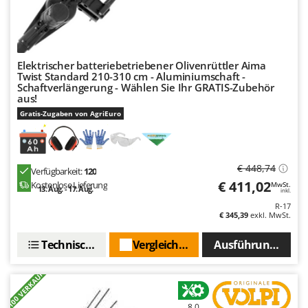
Mowox
MTD
N
Elektrischer batteriebetriebener Olivenrüttler Aima
New O.M.R.A.
Twist Standard 210-310 cm - Aluminiumschaft -
Schaftverlängerung - Wählen Sie Ihr GRATIS-Zubehör
Nilfisk
aus!
Ninja
Gratis-Zugaben von AgriEuro
Novatec
Novital
€ 448,74
Verfügbarkeit:
120
NuAir
€ 411,02
Kostenlose Lieferung
MwSt.
13. Aug. - 17. Aug.
NuovaFac
inkl.
R-17
€ 345,39
exkl. MwSt.
O
Officine Savioli
Technische Daten
Vergleichen Sie
Ausführungen(3)
Oliviero
+100 VERKAUFT
Olix
OMA
8,0