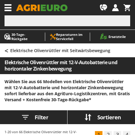
-1
30‑Tage-
Reparaturen im
A
A
Ersatzteile
Rückgabe
Servicefall
Abbeermaschinen - Traubenmühlen
ABAC
<
Abfüllgeräte
AgriEuro Premium
Elektrische Olivenrüttler mit Seitwärtsbewegung
Akku Gartenscheren
AgriEuro TOP-LINE
Elektrische Olivenrüttler mit 12-V-Autobatterie und
Akku Gras- und Strauchscheren
AGT
horizontaler Zinkenbewegung
Akku-Stichsägen
Aima
Wählen Sie aus 66 Modellen von Elektrische Olivenrüttler
Allzwecktransporter - Motorschubkarren
Airmec
mit 12-V-Autobatterie und horizontaler Zinkenbewegung
sofort lieferbar aus den AgriEuro-Logistikzentren, mit Gratis
Alu-Teleskopleitern
AL-KO
Versand +
Kostenfreie 30-Tage-Rückgabe*
Anbaubagger Heckbagger für Traktoren
ALA 2000
Arbeitsschutzkleidung
Alce
Filter
Sortieren
Aschesauger
Alpina
Astkettensägen - Hochentaster
Ama
1-20
von 66 Elektrische Olivenrüttler mit 12-V-
1
2
3
4