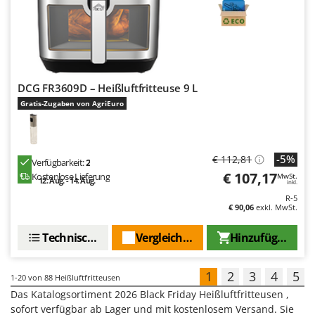
DCG FR3609D – Heißluftfritteuse 9 L
Gratis-Zugaben von AgriEuro
-5%
€ 112,81
Verfügbarkeit:
2
€ 107,17
Kostenlose Lieferung
MwSt.
12. Aug. - 14. Aug.
inkl.
R-5
€ 90,06
exkl. MwSt.
Technische Daten
Vergleichen Sie
Hinzufügen
1
2
3
4
5
1-20
von 88 Heißluftfritteusen
Das Katalogsortiment 2026 Black Friday Heißluftfritteusen ,
sofort verfügbar ab Lager und mit kostenlosem Versand. Sie