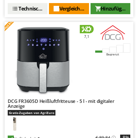
Technische Daten
Vergleichen Sie
Hinzufügen
ANGEBOT
7,1
Begrenzt
DCG FR3605D Heißluftfritteuse - 5 l - mit digitaler
Anzeige
Gratis-Zugaben von AgriEuro
-8%
€ 89,84