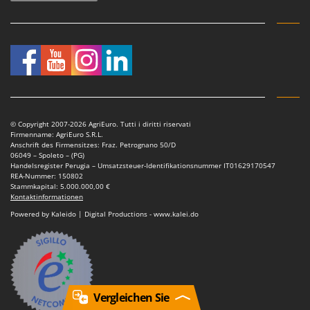
© Copyright 2007-2026 AgriEuro. Tutti i diritti riservati
Firmenname: AgriEuro S.R.L.
Anschrift des Firmensitzes: Fraz. Petrognano 50/D
06049 – Spoleto – (PG)
Handelsregister Perugia – Umsatzsteuer-Identifikationsnummer IT01629170547
REA-Nummer: 150802
Stammkapital: 5.000.000,00 €
Kontaktinformationen
Powered by Kaleido | Digital Productions - www.kalei.do
Vergleichen Sie