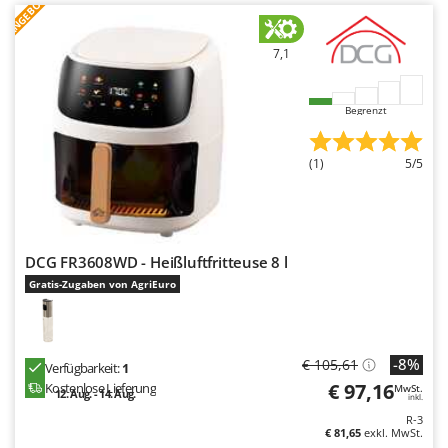
ANGEBOT
7,1
Begrenzt
(1)
5/5
DCG FR3608WD - Heißluftfritteuse 8 l
Gratis-Zugaben von AgriEuro
-8%
€ 105,61
Verfügbarkeit:
1
€ 97,16
Kostenlose Lieferung
MwSt.
12. Aug. - 14. Aug.
inkl.
R-3
€ 81,65
exkl. MwSt.