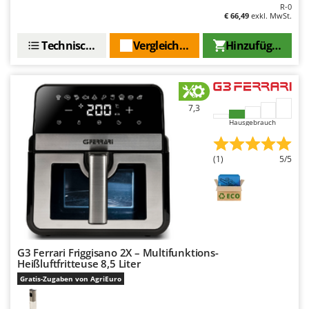
Omas
R-0
€ 66,49
exkl. MwSt.
Ompagrill
Technische Daten
Vergleichen Sie
Hinzufügen
Ooni
Oriental Koshin
Outdoorchef
7,3
P
Hausgebrauch
Palazzetti
Palumbo Pavi
(1)
5/5
Partisani
Paterlini
Philips
Pramac
G3 Ferrari Friggisano 2X – Multifunktions-
Prismafood
Heißluftfritteuse 8,5 Liter
Gratis-Zugaben von AgriEuro
R
R.G.V.