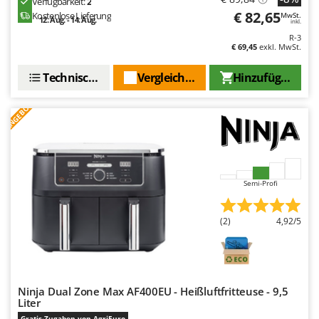
Verfügbarkeit:
2
€ 82,65
Kostenlose Lieferung
MwSt.
12. Aug. - 14. Aug.
inkl.
R-3
€ 69,45
exkl. MwSt.
Technische Daten
Vergleichen Sie
Hinzufügen
ANGEBOT
Semi-Profi
(2)
4,92/5
Ninja Dual Zone Max AF400EU - Heißluftfritteuse - 9,5
Liter
Gratis-Zugaben von AgriEuro