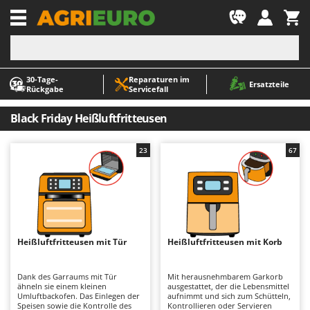
-1
30‑Tage-
Reparaturen im
A
A
Ersatzteile
Rückgabe
Servicefall
Abbeermaschinen - Traubenmühlen
ABAC
Abfüllgeräte
AgriEuro Premium
Black Friday Heißluftfritteusen
Akku Gartenscheren
AgriEuro TOP-LINE
23
67
Akku Gras- und Strauchscheren
AGT
Akku-Stichsägen
Aima
Allzwecktransporter - Motorschubkarren
Airmec
Alu-Teleskopleitern
AL-KO
Anbaubagger Heckbagger für Traktoren
ALA 2000
Heißluftfritteusen mit Tür
Heißluftfritteusen mit Korb
Arbeitsschutzkleidung
Alce
Dank des Garraums mit Tür
Mit herausnehmbarem Garkorb
Aschesauger
Alpina
ähneln sie einem kleinen
ausgestattet, der die Lebensmittel
Umluftbackofen. Das Einlegen der
aufnimmt und sich zum Schütteln,
Astkettensägen - Hochentaster
Ama
Speisen sowie die Kontrolle des
Kontrollieren oder Servieren