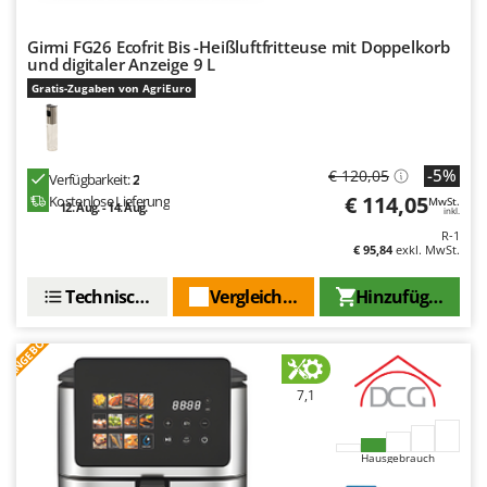
Girmi FG26 Ecofrit Bis -Heißluftfritteuse mit Doppelkorb
und digitaler Anzeige 9 L
Gratis-Zugaben von AgriEuro
-5%
€ 120,05
Verfügbarkeit:
2
€ 114,05
Kostenlose Lieferung
MwSt.
12. Aug. - 14. Aug.
inkl.
R-1
€ 95,84
exkl. MwSt.
Technische Daten
Vergleichen Sie
Hinzufügen
ANGEBOT
7,1
Hausgebrauch