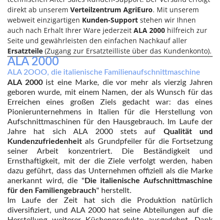
Vogelscheuchen - Vogelabwehr
KitchenAid
direkt ab unserem
Verteilzentrum AgriEuro
. Mit unserem
webweit einzigartigen
Kunden-Support
stehen wir Ihnen
W
Komo
Wasserpumpen
auch nach Erhalt Ihrer Ware jederzeit
ALA 2000
hilfreich zur
Seite und gewährleisten den einfachen Nachkauf aller
L
Wasserpumpen für Traktoren
Laica
Ersatzteile
(Zugang zur Ersatzteilliste über das Kundenkonto).
Wein- und Obstpressen
ALA 2000
Lampacrescia - MGM
Wein- und Ölschichtenfilter
ALA 2OOO, die italienische Familienaufschnittmaschine
Landxcape
ALA 2000
ist eine Marke, die vor mehr als vierzig Jahren
Weitere Produkte
geboren wurde, mit einem Namen, der als Wunsch für das
LAR Casalinghi
Wiesenwalzen für Traktor
Erreichen eines großen Ziels gedacht war: das eines
Lavor
Pionierunternehmens in Italien für die Herstellung von
Wippsägen
Aufschnittmaschinen für den Hausgebrauch. Im Laufe der
Linea VZ
Wurstfüller
Jahre hat sich ALA 2000 stets auf
Qualität und
Lisam
Kundenzufriedenheit
als Grundpfeiler für die Fortsetzung
seiner Arbeit konzentriert. Die Beständigkeit und
Z
Lotusgrill
Zerstäuber
Ernsthaftigkeit, mit der die Ziele verfolgt werden, haben
dazu geführt, dass das Unternehmen offiziell als die Marke
M
Zinkeneggen
M.A.I.BO.
anerkannt wird, die "
Die italienische Aufschnittmaschine
Zubehör für Rasentraktoren
für den Familiengebrauch
" herstellt.
Macom
Im Laufe der Zeit hat sich die Produktion natürlich
Macte Ovens
diversifiziert, und ALA 2000 hat seine Abteilungen auf die
Herstellung weiterer Küchenprodukte ausgedehnt. Dank