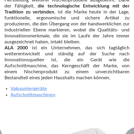
Makita
der Fähigkeit,
die technologische Entwicklung mit der
MAMMAMIA
Tradition zu verbinden
, ist die Marke heute in der Lage,
funktionelle, ergonomische und sichere Artikel zu
Marcato
produzieren, die den Übergang von der handwerklichen zur
Marina Systems
industriellen Ebene markieren, wobei die Qualitäts- und
Innovationsmerkmale, die sie im Laufe der Jahre immer
Master
ausgezeichnet haben, intakt bleiben.
Mastercook
ALA 2000
ist ein Unternehmen, das sich tagtäglich
weiterentwickelt und ständig auf der Suche nach
McCulloch
Innovationsquellen ist, die ein Gerät wie die
MCH
Aufschnittmaschine, das Kerngeschäft der Marke, von
einem Nischenprodukt zu einem unverzichtbaren
Michelin
Bestandteil eines jeden Haushalts machen können.
Mille
Vakuumiergeräte
Minox
Aufschnittmaschinen
Mockmill
More than chef
MOSA
MOVA