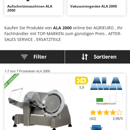
Astscheren
Ambrogio Robot
Aufschnittmaschinen ALA
Vakuumiergeräte ALA 2000
2000
Atemschutzgeräte
Annovi Reverberi
Aufroller für Olivennetze
ANTHBOT
Kaufen Sie Produkte von
ALA 2000
online bei AGRIEURO , Ihr
Aufschnittmaschinen
Archman
Fachhändler mit TOP-MARKEN zum günstigen Preis , AFTER-
Auslegemulcher für Traktoren
Arco
SALES SERVICE , ERSATZTEILE
Äxte - Beile und Spalthammer
Ardes
Filter
Sortieren
Argo
B
Balkenmäher
Ariete
1-7
von 7 Produkten ALA 2000
+500 VERKAUFT
Bandsägen
Artus
Batterieladegeräte - Starthilfegeräte
Attila
5,9
Baum- und Astscheren - manuell
Ausonia
Baumscheren - pneumatisch
Awelco
Hausgebrauch
Baumstumpffräsen
B
Bindezangen - elektrisch
Baesso
(42)
3,98/5
Bodenfräsen für Traktor
Bahco