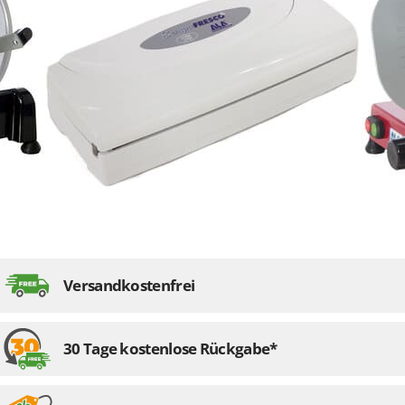
Mowox
MTD
N
New O.M.R.A.
Nilfisk
Ninja
Novatec
Novital
NuAir
NuovaFac
Versandkostenfrei
O
Officine Savioli
Oliviero
30 Tage kostenlose Rückgabe*
Olix
OMA