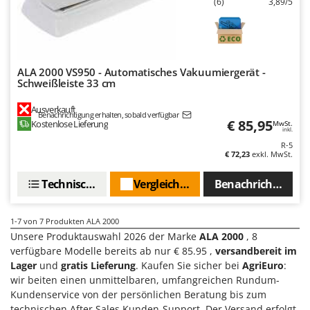
Sprühgeräte für Pflanzenbehandlung
(6)
3,89/5
Infaco
Stäubegeräte für Traktor
Intec
Staubsauger - Elektrobesen
Intex
ALA 2000 VS950 - Automatisches Vakuumiergerät -
Iseki
T
Schweißleiste 33 cm
Teppichreiniger und Teppichbodenreiniger
Italyco
Thermische und mechanische Unkrautbrenner
Ausverkauft
ITM
Benachrichtigung erhalten, sobald verfügbar
€ 85,95
Kostenlose Lieferung
MwSt.
Tomatenpressen
inkl.
J
Tragbare Powerstationen
R-5
JOLLY ITALIA
€ 72,23
exkl. MwSt.
Traktor-Heckenscheren mit Ausleger
Technische Daten
Vergleichen Sie
Benachrichtigen S
K
KAAZ
U
Umfüllpumpen
Karcher
1-7
von 7 Produkten ALA 2000
Umkehrfräsen
Kasco
Unsere Produktauswahl 2026 der Marke
ALA 2000
, 8
verfügbare Modelle bereits ab nur € 85.95 ,
versandbereit im
Kemper
V
Lager
und
gratis Lieferung
. Kaufen Sie sicher bei
AgriEuro
:
Vakuumiergeräte
Kenwood
wir beiten einen unmittelbaren, umfangreichen Rundum-
Vertikutierer
Kundenservice von der persönlichen Beratung bis zum
Keter
technischen After Sales Kunden-Support. Der Versand erfolgt