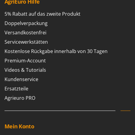
AgriEuro Hilfe
Santos
Sbaraglia
5% Rabatt auf das zweite Produkt
Schnitzer
Doppelverpackung
Seven Italy
Versandkostenfrei
Shark
Servicewerkstätten
Shindaiwa
Kostenlose Rückgabe innerhalb von 30 Tagen
Silky
Premium-Account
Simatech
Videos & Tutorials
Sirman
Kundenservice
Skil
Ersatzteile
Smartwood
Agrieuro PRO
Smeg
Snapper
Solidur
Mein Konto
Spice Electronics