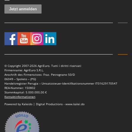
WIDU
Wiper EcoRobot
Wolf Garten
Wortex
Worx
Y
Yard Force
© Copyright 2007-2026 AgriEuro. Tutti i diritti riservati
Z
Firmenname: AgriEuro S.R.L.
Zanon
Anschrift des Firmensitzes: Fraz. Petrognano 50/D
06049 – Spoleto – (PG)
Zephir
Handelsregister Perugia – Umsatzsteuer-Identifikationsnummer IT01629170547
REA-Nummer: 150802
ZGrills
Stammkapital: 5.000.000,00 €
Kontaktinformationen
Zodiac
Powered by Kaleido | Digital Productions - www.kalei.do
Zomax