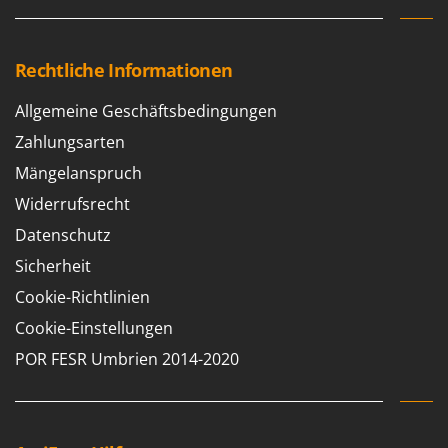
Rato
Reber
Rechtliche Informationen
Redback
Resto Italia
Allgemeine Geschäftsbedingungen
Ribimex
Zahlungsarten
Ripartrak
Mängelanspruch
Ritter
Widerrufsrecht
River Systems
Datenschutz
Robomow
Sicherheit
Rossofuoco
Cookie-Richtlinien
Rover Pompe
Cookie-Einstellungen
Royal Food
POR FESR Umbrien 2014-2020
Ryobi
S
S.T.P.