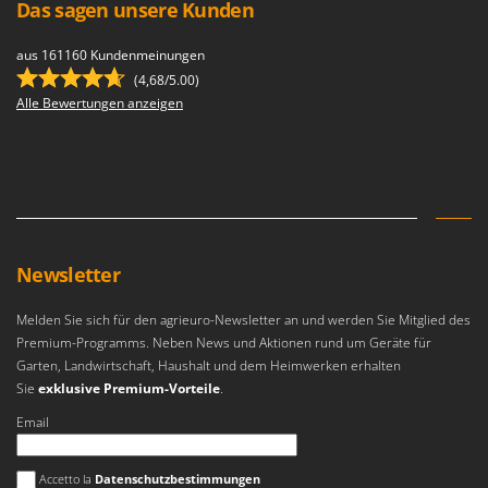
Das sagen unsere Kunden
Tornado
Tre Spade
aus 161160 Kundenmeinungen
Trev - Abrek - TecnoVIR
(4,68/5.00)
Alle Bewertungen anzeigen
Trotec
Troy-Bilt
U
Udor
Unger
Newsletter
V
Verdemax
Melden Sie sich für den agrieuro-Newsletter an und werden Sie Mitglied des
Vesco
Premium-Programms. Neben News und Aktionen rund um Geräte für
Garten, Landwirtschaft, Haushalt und dem Heimwerken erhalten
Volpi
Sie
exklusive Premium-Vorteile
.
W
Email
Waldner
Weber
Es ist ein Fehler aufgetreten
Accetto la
Datenschutzbestimmungen