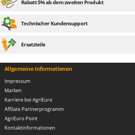
Rabatt 5% ab dem zweiten Produkt
Omas
Ompagrill
Ooni
Technischer Kundensupport
Oriental Koshin
Outdoorchef
Ersatzteile
P
Palazzetti
Palumbo Pavi
Allgemeine Informationen
Partisani
Impressum
Paterlini
Marken
Philips
Karriere bei AgriEuro
Pramac
Affilate Partnerprogramm
Prismafood
AgriEuro Point
R
Kontaktinformationen
R.G.V.