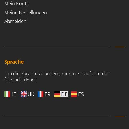
Mein Konto
Spiralmac
Spring Protezione
Meine Bestellungen
Spyro
Abmelden
Stanley
Stiga
Stocker
Sunseeker
Sprache
T
Tecla
Um die Sprache zu ändern, klicken Sie auf eine der
folgenden Flags
TecnoGen
Tellarini Pompe
IT
UK
FR
DE
ES
Telwin
Tenco
Tineco
Titania