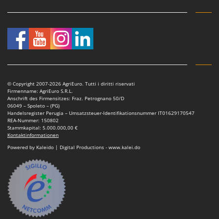
Sprühgeräte für Pflanzenbehandlung
Infaco
Stäubegeräte für Traktor
Intec
Staubsauger - Elektrobesen
Intex
Iseki
T
Teppichreiniger und Teppichbodenreiniger
Italyco
Thermische und mechanische Unkrautbrenner
ITM
© Copyright 2007-2026 AgriEuro. Tutti i diritti riservati
Tomatenpressen
Firmenname: AgriEuro S.R.L.
Anschrift des Firmensitzes: Fraz. Petrognano 50/D
J
Tragbare Powerstationen
06049 – Spoleto – (PG)
JOLLY ITALIA
Handelsregister Perugia – Umsatzsteuer-Identifikationsnummer IT01629170547
Traktor-Heckenscheren mit Ausleger
REA-Nummer: 150802
Stammkapital: 5.000.000,00 €
K
Kontaktinformationen
KAAZ
U
Umfüllpumpen
Powered by Kaleido | Digital Productions - www.kalei.do
Karcher
Umkehrfräsen
Kasco
Kemper
V
Vakuumiergeräte
Kenwood
Vertikutierer
Keter