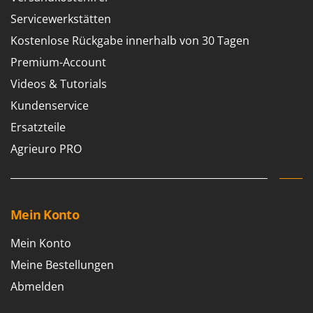
M
Mähroboter
Famag
Servicewerkstätten
Maisentkörnungsmaschinen
Famur
Kostenlose Rückgabe innerhalb von 30 Tagen
Manuelle Heckenscheren
FARMER
Premium-Account
Mehrzweck-Sauggeräte
FBC
Videos & Tutorials
Minibacköfen
Ferrari Group
Kundenservice
Motorhacken - Gartenfräsen
Ferroni
Ersatzteile
Motorspritzen
Ferrua
Agrieuro PRO
Mulcher für Traktor
FIAC
FIEM
N
Notstromaggregat
Fimar
Mein Konto
Nudelmaschinen
FINI
Fiorentini
Mein Konto
O
Obstmühlen Obsthäcksler Obstmuser
Fiskars
Meine Bestellungen
Obstpressen
Flymo
Abmelden
Olivenernter und Schüttler
Fontana Forni