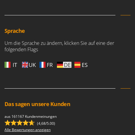
Forest Master
P
Palettengabeln für Traktoren
Francini
Pelletpressen
G
Pflüge für Traktor
Sprache
G3 Ferrari
Planierschilder für Traktoren
Gardena
Um die Sprache zu ändern, klicken Sie auf eine der
Plasmaschneider
folgenden Flags
Garofalo
Poolroboter
GeoTech
IT
UK
FR
DE
ES
Pools
GeoTech Pro
Poolstaubsauger
Gierre
Ginko - MGM
R
Rasenmäher
Gipeco
Rasensodenschneider
Das sagen unsere Kunden
Girmi
Rasentraktoren Aufsitzmäher
Goodyear
aus 161167 Kundenmeinungen
Rasentrimmer - Kantenschneider
GRAEF
(4,68/5.00)
Rasentrimmer - Motorsensen - Freischneider
Alle Bewertungen anzeigen
Gre