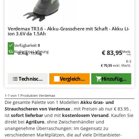
Bodenreinigungsmaschinen
Barbieri
Brutmaschinen Inkubatoren
Batavia
Bürsten für den Außenbereich
Benassi
Verdemax TR3.6 - Akku-Grasschere mit Schaft - Akku Li-
Beper
ion 3.6V da 1.5Ah
D
Dampfreiniger und Dampfbesen
Berkel
Verfügbarkeit:
9
Bernardi
€ 83,95
Kostenlose Lieferung
MwSt.
13. Aug. - 17. Aug.
E
inkl.
Einachsschlepper
Bertolini Pumps
R-5
€ 70,55
exkl. MwSt.
Elektrische Tauchpumpen
Besser Vacuum
Erdbohrer
Technische Daten
Vergleichen Sie
Hinzufügen
Bestway
Erntenetze für Obst und Oliven
Beta tools
1-1
von 1 Produkten Verdemax
Bissell
F
Die gesamte Palette von 1 Modellen
Akku Gras- und
Feder Grubber
Black & Decker
Strauchscheren von Verdemax
, mit Preisen ab nur € 83.95 ,
Feldspritzen für Pflanzenschutz
ist
sofort lieferbar
und mit
kostenlosem Versand
. Kaufen Sie
BlackStone
direkt bei
AgriEuro
, ohne Zwischenhändler und
Fensterreiniger
Blue Bird
unangenehme Überraschungen: Im Gegensatz zu
Fleischwolf
verschiedenen Marktplätzen, die auf viele Drittanbieter-
Bomet