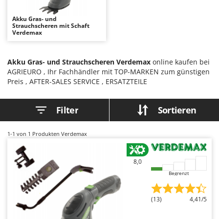
Astscheren
Ambrogio Robot
Akku Gras- und
Atemschutzgeräte
Annovi Reverberi
Strauchscheren mit Schaft
Verdemax
Aufroller für Olivennetze
ANTHBOT
Aufschnittmaschinen
Archman
Akku Gras- und Strauchscheren Verdemax
online kaufen bei
Auslegemulcher für Traktoren
Arco
AGRIEURO , Ihr Fachhändler mit TOP-MARKEN zum günstigen
Äxte - Beile und Spalthammer
Ardes
Preis , AFTER-SALES SERVICE , ERSATZTEILE
Argo
B
Filter
Sortieren
Balkenmäher
Ariete
Bandsägen
Artus
1-1
von 1 Produkten Verdemax
Batterieladegeräte - Starthilfegeräte
Attila
Baum- und Astscheren - manuell
Ausonia
8,0
Baumscheren - pneumatisch
Awelco
Begrenzt
Baumstumpffräsen
B
Bindezangen - elektrisch
Baesso
(13)
4,41/5
Bodenfräsen für Traktor
Bahco