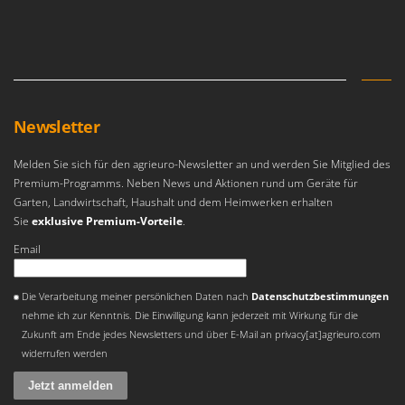
Reinigungsmaschinen für Fassaden, Fenster und PV-Anlagen
GreenBay
Rührtöpfe mit Elektrischem Rührwerk
Greenworks
Rupfmaschinen
GRIFO
S
GVS
Sämaschinen und Düngerstreuer
GYS
Newsletter
Scheibenpflüge
H
Schneefräsen
Melden Sie sich für den agrieuro-Newsletter an und werden Sie Mitglied des
Hailo
Premium-Programms. Neben News und Aktionen rund um Geräte für
Schneeräumer
Garten, Landwirtschaft, Haushalt und dem Heimwerken erhalten
Helvi
Schrotmühlen - elektrisch
Sie
exklusive Premium-Vorteile
.
Henx
Schwader für Traktoren
Email
HiKOKI
Schweißgeräte
Honda
Es ist ein Fehler aufgetreten
Die Verarbeitung meiner persönlichen Daten nach
Datenschutzbestimmungen
Seilwinden - Motorseilwinden
nehme ich zur Kenntnis. Die Einwilligung kann jederzeit mit Wirkung für die
I
Sichelmähwerke für Traktoren
Zukunft am Ende jedes Newsletters und über E-Mail an privacy[at]agrieuro.com
Idromatic
Sichelmulcher für Traktoren
widerrufen werden
Il-Tec
Sortierer für Oliven
Imperia