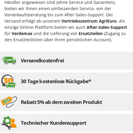
Händler angewiesen sind (ohne Service und Garantien),
Flockenquetschen
Bosch
bieten wir Ihnen einen umfassenden Service, von der
Furchenzieher für Traktoren
Brumi
Vorverkaufsberatung bis zum After-Sales-Support. Der
Versand erfolgt ab unserem
Vertriebszentrum AgriEuro
. Als
BullMach
G
einzige Online-Plattform bieten wir auch
After-Sales-Support
Gartengrills
für
Verdemax
und die Lieferung von
Ersatzteilen
(Zugang zu
C
Gartenpumpen
den Ersatzteillisten über Ihren persönlichen Account).
C.EL.ME.
Gebläsespritzen für Traktoren
Calory Forni
Gerätehäuser
Campagnola
Versandkostenfrei
Getreidemühlen
Campingaz
Grabenfräsen
Castelgarden
30 Tage kostenlose Rückgabe*
Grubber - Tiefenlockerer
Castellari
Grubber für Traktor
Ceccato Olindo
Rabatt 5% ab dem zweiten Produkt
Char-Broil
H
Häcksler
Classe
Handsägen auf Verlängerung
Clementi
Technischer Kundensupport
Heckcontainer für Traktoren
Cofra