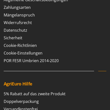
Klimaanlagen – Klimageräte
Zahlungsarten
E
Knetmaschinen
Echo
Mängelanspruch
Knochensägen
EcoFlow
Widerrufsrecht
Kompressoren - elektrisch
Edilmark
Datenschutz
Kompressoren für Ernte und Baumschnitt
Effeuno
Sicherheit
Kreiseleggen
Einhell
Cookie-Richtlinien
Küchenreiben - elektrisch
Elegen
Cookie-Einstellungen
Kükenaufzuchtboxen
Energy Gruppi
POR FESR Umbrien 2014-2020
Enotecnica Pillan
L
Laderampe aus Aluminium
Eschenfelder
Laubsauger - Laubbläser
EuroMech
Laubsauger auf Rädern
AgriEuro Hilfe
Eurosystems
Luftentfeuchter
5% Rabatt auf das zweite Produkt
F
Luftkühler
FAC
Doppelverpackung
Fama Industrie
Versandkostenfrei