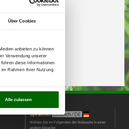
Über Cookies
 Medien anbieten zu können
hrer Verwendung unserer
 führen diese Informationen
ie im Rahmen Ihrer Nutzung
Alle zulassen
Sprache:
New
Deutsch / DE
t
Melde
Wählen Sie im Folgenden die Webseite in einer
andere Sprache:
an un