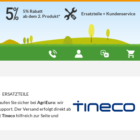
5% Rabatt
Ersatzteile + Kundenservice
ab dem 2. Produkt*
► ERSATZTEILE
aufen Sie sicher bei
AgriEuro
: wir
port. Der Versand erfolgt direkt ab
t
Tineco
hilfreich zur Seite und