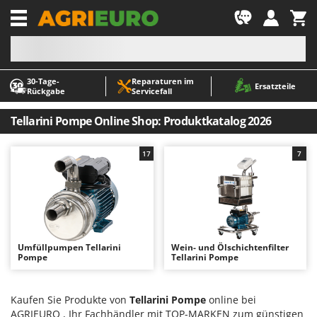
-1
30‑Tage-
Reparaturen im
A
A
Ersatzteile
Rückgabe
Servicefall
Abbeermaschinen - Traubenmühlen
ABAC
Abfüllgeräte
AgriEuro Premium
Tellarini Pompe Online Shop: Produktkatalog 2026
Akku Gartenscheren
AgriEuro TOP-LINE
17
7
Akku Gras- und Strauchscheren
AGT
Akku-Stichsägen
Aima
Allzwecktransporter - Motorschubkarren
Airmec
Alu-Teleskopleitern
AL-KO
Anbaubagger Heckbagger für Traktoren
ALA 2000
Umfüllpumpen Tellarini
Wein- und Ölschichtenfilter
Pompe
Tellarini Pompe
Arbeitsschutzkleidung
Alce
Aschesauger
Alpina
Kaufen Sie Produkte von
Tellarini Pompe
online bei
Astkettensägen - Hochentaster
Ama
AGRIEURO , Ihr Fachhändler mit TOP-MARKEN zum günstigen