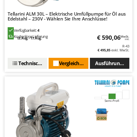
Rato
Reber
Tellarini ALM 30L – Elektrische Umfüllpumpe für Öl aus
Edelstahl – 230V - Wählen Sie Ihre Anschlüsse!
Redback
Resto Italia
Verfügbarkeit:
4
€ 590,06
Kostenlose Lieferung
MwSt.
13. Aug. - 17. Aug.
Ribimex
inkl.
R-43
Ripartrak
€ 495,85
exkl. MwSt.
Ritter
Technische Daten
Vergleichen Sie
Ausführungen(3)
River Systems
Robomow
Rossofuoco
Rover Pompe
Semi-Profi
Royal Food
Ryobi
S
S.T.P.