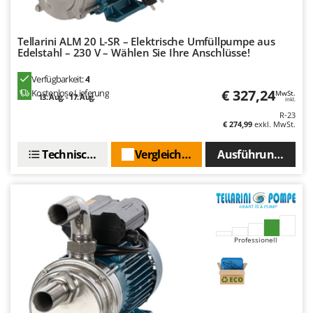
Santos
Sbaraglia
Tellarini ALM 20 L-SR – Elektrische Umfüllpumpe aus
Schnitzer
Edelstahl – 230 V – Wählen Sie Ihre Anschlüsse!
Seven Italy
Verfügbarkeit:
4
Shark
€ 327,24
Kostenlose Lieferung
MwSt.
13. Aug. - 17. Aug.
inkl.
Shindaiwa
R-23
€ 274,99
exkl. MwSt.
Silky
Simatech
Technische Daten
Vergleichen Sie
Ausführungen(3)
Sirman
Skil
Smartwood
Smeg
Professionell
Snapper
Solidur
Spice Electronics