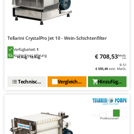
Tellarini CrystalPro Jet 10 - Wein-Schichtenfilter
Verfügbarkeit:
1
€ 708,53
Kostenlose Lieferung
MwSt.
14. Aug. - 18. Aug.
inkl.
R-51
€ 595,40
exkl. MwSt.
Technische Daten
Vergleichen Sie
Hinzufügen
Professionell