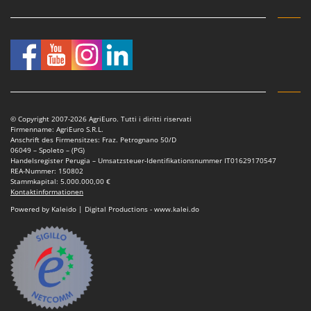
© Copyright 2007-2026 AgriEuro. Tutti i diritti riservati
Firmenname: AgriEuro S.R.L.
Anschrift des Firmensitzes: Fraz. Petrognano 50/D
06049 – Spoleto – (PG)
Handelsregister Perugia – Umsatzsteuer-Identifikationsnummer IT01629170547
REA-Nummer: 150802
Stammkapital: 5.000.000,00 €
Kontaktinformationen
Powered by Kaleido | Digital Productions - www.kalei.do