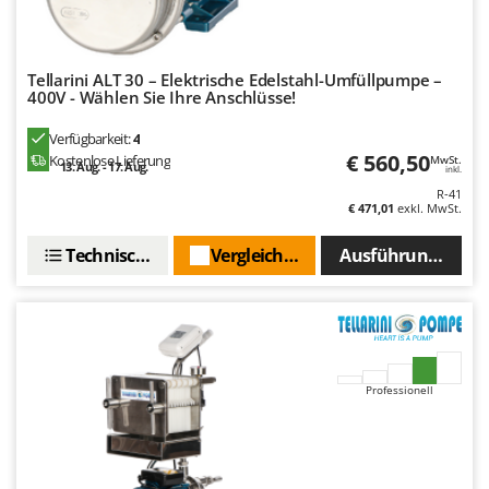
Spiralmac
Spring Protezione
Spyro
Tellarini ALT 30 – Elektrische Edelstahl-Umfüllpumpe –
400V - Wählen Sie Ihre Anschlüsse!
Stanley
Verfügbarkeit:
4
Stiga
€ 560,50
Kostenlose Lieferung
MwSt.
13. Aug. - 17. Aug.
inkl.
Stocker
R-41
Sunseeker
€ 471,01
exkl. MwSt.
Technische Daten
Vergleichen Sie
Ausführungen(3)
T
Tecla
TecnoGen
Tellarini Pompe
Telwin
Professionell
Tenco
Tineco
Titania