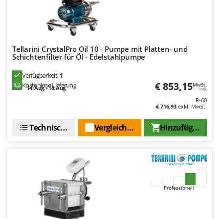
WIDU
Wiper EcoRobot
Wolf Garten
Wortex
Tellarini CrystalPro Oil 10 - Pumpe mit Platten- und
Schichtenfilter für Öl - Edelstahlpumpe
Worx
Verfügbarkeit:
1
Y
€ 853,15
Kostenlose Lieferung
MwSt.
14. Aug. - 18. Aug.
Yard Force
inkl.
R-60
€ 716,93
exkl. MwSt.
Z
Zanon
Technische Daten
Vergleichen Sie
Hinzufügen
Zephir
ZGrills
Zodiac
Zomax
Professionell