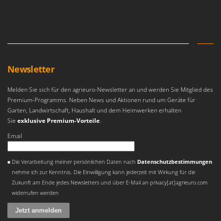
Newsletter
Melden Sie sich für den agrieuro-Newsletter an und werden Sie Mitglied des
Premium-Programms. Neben News und Aktionen rund um Geräte für
Garten, Landwirtschaft, Haushalt und dem Heimwerken erhalten
Sie
exklusive Premium-Vorteile
.
Email
Es ist ein Fehler aufgetreten
Die Verarbeitung meiner persönlichen Daten nach
Datenschutzbestimmungen
nehme ich zur Kenntnis. Die Einwilligung kann jederzeit mit Wirkung für die
Zukunft am Ende jedes Newsletters und über E-Mail an privacy[at]agrieuro.com
widerrufen werden