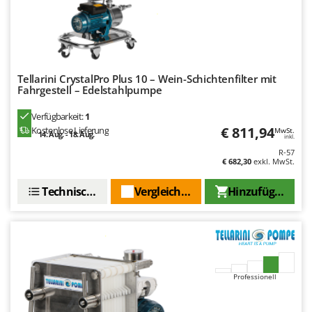
Tellarini CrystalPro Plus 10 – Wein-Schichtenfilter mit
Fahrgestell – Edelstahlpumpe
Verfügbarkeit:
1
€ 811,94
Kostenlose Lieferung
MwSt.
14. Aug. - 18. Aug.
inkl.
R-57
€ 682,30
exkl. MwSt.
Technische Daten
Vergleichen Sie
Hinzufügen
Professionell