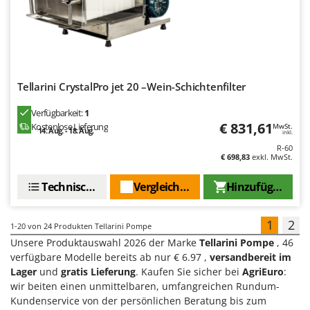
Tellarini CrystalPro jet 20 –Wein-Schichtenfilter
Verfügbarkeit:
1
€ 831,61
Kostenlose Lieferung
MwSt.
14. Aug. - 18. Aug.
inkl.
R-60
€ 698,83
exkl. MwSt.
Technische Daten
Vergleichen Sie
Hinzufügen
1
2
1-20
von 24 Produkten Tellarini Pompe
Unsere Produktauswahl 2026 der Marke
Tellarini Pompe
, 46
verfügbare Modelle bereits ab nur € 6.97 ,
versandbereit im
Lager
und
gratis Lieferung
. Kaufen Sie sicher bei
AgriEuro
:
wir beiten einen unmittelbaren, umfangreichen Rundum-
Kundenservice von der persönlichen Beratung bis zum