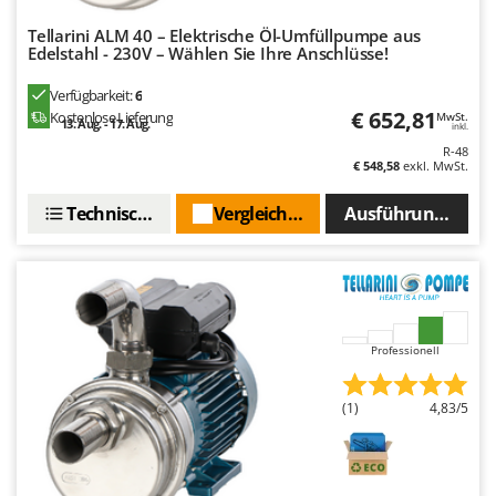
Omas
Tellarini ALM 40 – Elektrische Öl-Umfüllpumpe aus
Ompagrill
Edelstahl - 230V – Wählen Sie Ihre Anschlüsse!
Ooni
Verfügbarkeit:
6
Oriental Koshin
€ 652,81
Kostenlose Lieferung
MwSt.
13. Aug. - 17. Aug.
inkl.
Outdoorchef
R-48
€ 548,58
exkl. MwSt.
P
Palazzetti
Technische Daten
Vergleichen Sie
Ausführungen(3)
Palumbo Pavi
Partisani
Paterlini
Philips
Professionell
Pramac
Prismafood
(1)
4,83/5
R
R.G.V.