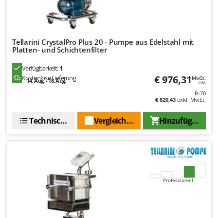
Tornado
Tre Spade
Trev - Abrek - TecnoVIR
Tellarini CrystalPro Plus 20 - Pumpe aus Edelstahl mit
Trotec
Platten- und Schichtenfilter
Troy-Bilt
Verfügbarkeit:
1
€ 976,31
Kostenlose Lieferung
MwSt.
14. Aug. - 18. Aug.
inkl.
U
Udor
R-70
€ 820,43
exkl. MwSt.
Unger
Technische Daten
Vergleichen Sie
Hinzufügen
V
Verdemax
Vesco
Volpi
Professionell
W
Waldner
Weber