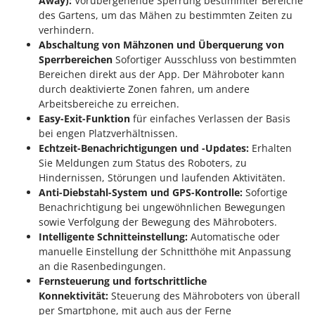
Away):
Vorübergehende Sperrung bestimmter Bereiche
Mowox
des Gartens, um das Mähen zu bestimmten Zeiten zu
MTD
verhindern.
Abschaltung von Mähzonen und Überquerung von
Sperrbereichen
Sofortiger Ausschluss von bestimmten
N
New O.M.R.A.
Bereichen direkt aus der App. Der Mähroboter kann
durch deaktivierte Zonen fahren, um andere
Nilfisk
Arbeitsbereiche zu erreichen.
Ninja
Easy-Exit-Funktion
für einfaches Verlassen der Basis
bei engen Platzverhältnissen.
Novatec
Echtzeit-Benachrichtigungen und -Updates:
Erhalten
Novital
Sie Meldungen zum Status des Roboters, zu
NuAir
Hindernissen, Störungen und laufenden Aktivitäten.
Anti-Diebstahl-System und GPS-Kontrolle:
Sofortige
NuovaFac
Benachrichtigung bei ungewöhnlichen Bewegungen
sowie Verfolgung der Bewegung des Mähroboters.
O
Intelligente Schnitteinstellung:
Automatische oder
Officine Savioli
manuelle Einstellung der Schnitthöhe mit Anpassung
Oliviero
an die Rasenbedingungen.
Olix
Fernsteuerung und fortschrittliche
Konnektivität:
Steuerung des Mähroboters von überall
OMA
per Smartphone, mit auch aus der Ferne