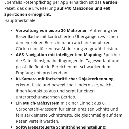
Reinigungsmaschinen für Fassaden, Fenster und PV-Anlagen
Ebenfalls kostenpflichtig per App erhältlich ist das
Garden
-
GreenBay
Paket, das die Erweiterung
auf +10 Mähzonen und +50
Rührtöpfe mit Elektrischem Rührwerk
Greenworks
Sperrzonen ermöglicht.
Rupfmaschinen
Hauptmerkmale:
GRIFO
Verwaltung von bis zu 30 Mähzonen
: Aufteilung der
S
GVS
Sämaschinen und Düngerstreuer
Rasenfläche mit kontrollierten Übergängen zwischen
GYS
den einzelnen Bereichen, um auch in komplexen
Scheibenpflüge
Gärten eine lückenlose Abdeckung zu gewährleisten.
H
Schneefräsen
AGS-Navigation mit intelligentem Mapping
: Speichert
Hailo
die Satellitensignalbedingungen im Tagesverlauf und
Schneeräumer
Helvi
passt die Route in Bereichen mit schwankendem
Schrotmühlen - elektrisch
Empfang entsprechend an.
Henx
Schwader für Traktoren
KI-Kamera mit fortschrittlicher Objekterkennung
:
HiKOKI
erkennt feste und bewegliche Hindernisse, weicht
Schweißgeräte
Honda
ihnen kontaktlos aus und sorgt für einen
Seilwinden - Motorseilwinden
unterbrechungsarmen Betrieb.
Ein
Mulch-Mähsystem
mit einer Einheit aus 6
I
Sichelmähwerke für Traktoren
Idromatic
Carbonstahl-Messern für einen präzisen Schnitt und
Sichelmulcher für Traktoren
fein zerkleinerte Schnittreste, die gleichmäßig auf dem
Il-Tec
Rasen verteilt werden.
Sortierer für Oliven
Imperia
Softwaregesteuerte Schnitthöheneinstellung
: