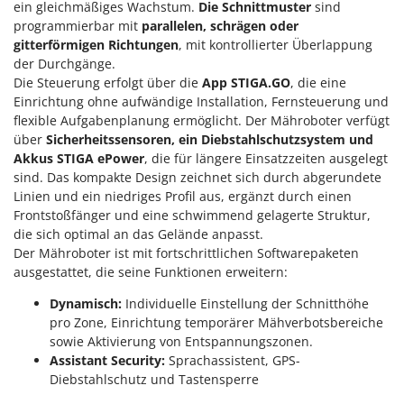
ein gleichmäßiges Wachstum.
Die Schnittmuster
sind
Forest Master
P
programmierbar mit
parallelen, schrägen oder
Palettengabeln für Traktoren
Francini
gitterförmigen Richtungen
, mit kontrollierter Überlappung
Pelletpressen
der Durchgänge.
G
Die Steuerung erfolgt über die
App STIGA.GO
, die eine
Pflüge für Traktor
G3 Ferrari
Einrichtung ohne aufwändige Installation, Fernsteuerung und
Planierschilder für Traktoren
flexible Aufgabenplanung ermöglicht. Der Mähroboter verfügt
Gardena
Plasmaschneider
über
Sicherheitssensoren, ein Diebstahlschutzsystem und
Garofalo
Akkus
STIGA ePower
, die für längere Einsatzzeiten ausgelegt
Poolroboter
GeoTech
sind. Das kompakte Design zeichnet sich durch abgerundete
Pools
Linien und ein niedriges Profil aus, ergänzt durch einen
GeoTech Pro
Frontstoßfänger und eine schwimmend gelagerte Struktur,
Poolstaubsauger
Gierre
die sich optimal an das Gelände anpasst.
Der Mähroboter ist mit fortschrittlichen Softwarepaketen
Ginko - MGM
R
Rasenmäher
ausgestattet, die seine Funktionen erweitern:
Gipeco
Rasensodenschneider
Dynamisch:
Individuelle Einstellung der Schnitthöhe
Girmi
pro Zone, Einrichtung temporärer Mähverbotsbereiche
Rasentraktoren Aufsitzmäher
Goodyear
sowie Aktivierung von Entspannungszonen.
Rasentrimmer - Kantenschneider
Assistant Security:
Sprachassistent, GPS-
GRAEF
Diebstahlschutz und Tastensperre
Rasentrimmer - Motorsensen - Freischneider
Gre