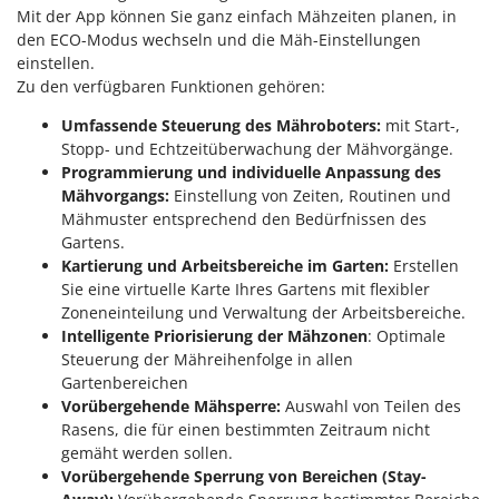
Makita
Mit der App können Sie ganz einfach Mähzeiten planen, in
den ECO-Modus wechseln und die Mäh-Einstellungen
MAMMAMIA
einstellen.
Marcato
Zu den verfügbaren Funktionen gehören:
Marina Systems
Umfassende Steuerung des Mähroboters:
mit Start-,
Master
Stopp- und Echtzeitüberwachung der Mähvorgänge.
Programmierung und individuelle Anpassung des
Mastercook
Mähvorgangs:
Einstellung von Zeiten, Routinen und
McCulloch
Mähmuster entsprechend den Bedürfnissen des
Gartens.
MCH
Kartierung und Arbeitsbereiche im Garten:
Erstellen
Michelin
Sie eine virtuelle Karte Ihres Gartens mit flexibler
Mille
Zoneneinteilung und Verwaltung der Arbeitsbereiche.
Intelligente Priorisierung der Mähzonen
: Optimale
Minox
Steuerung der Mähreihenfolge in allen
Mockmill
Gartenbereichen
Vorübergehende Mähsperre:
Auswahl von Teilen des
More than chef
Rasens, die für einen bestimmten Zeitraum nicht
MOSA
gemäht werden sollen.
Vorübergehende Sperrung von Bereichen (Stay-
MOVA