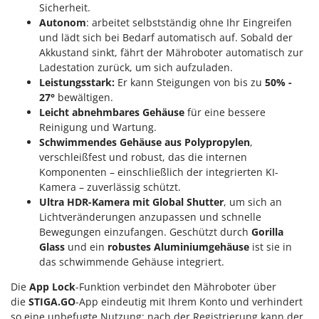
Sicherheit.
Autonom
: arbeitet selbstständig ohne Ihr Eingreifen
und lädt sich bei Bedarf automatisch auf. Sobald der
Akkustand sinkt, fährt der Mähroboter automatisch zur
Ladestation zurück, um sich aufzuladen.
Leistungsstark:
Er kann Steigungen von bis zu
50% -
27°
bewältigen.
Leicht abnehmbares Gehäuse
für eine bessere
Reinigung und Wartung.
Schwimmendes Gehäuse aus Polypropylen
,
verschleißfest und robust, das die internen
Komponenten – einschließlich der integrierten KI-
Kamera – zuverlässig schützt.
Ultra HDR-Kamera mit Global Shutter
, um sich an
Lichtveränderungen anzupassen und schnelle
Bewegungen einzufangen. Geschützt durch
Gorilla
Glass
und ein
robustes Aluminiumgehäuse
ist sie in
das schwimmende Gehäuse integriert.
Die
App Lock
-Funktion verbindet den Mähroboter über
die
STIGA.GO
-App eindeutig mit Ihrem Konto und verhindert
so eine unbefugte Nutzung: nach der Registrierung kann der