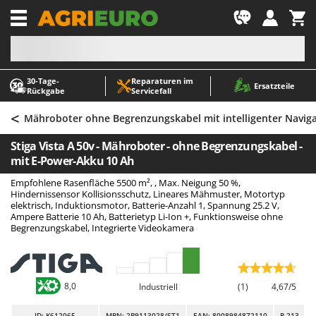
-1
30‑Tage-
Reparaturen im
A
A
Ersatzteile
Rückgabe
Servicefall
Abbeermaschinen - Traubenmühlen
ABAC
<
Abfüllgeräte
AgriEuro Premium
Mähroboter ohne Begrenzungskabel mit intelligenter Navig
Akku Gartenscheren
AgriEuro TOP-LINE
Stiga Vista A 50v - Mähroboter - ohne Begrenzungskabel -
Akku Gras- und Strauchscheren
AGT
mit E-Power-Akku 10 Ah
Akku-Stichsägen
Aima
Empfohlene Rasenfläche 5500 m², , Max. Neigung 50 %,
Hindernissensor Kollisionsschutz, Lineares Mähmuster, Motortyp
Allzwecktransporter - Motorschubkarren
Airmec
elektrisch, Induktionsmotor, Batterie-Anzahl 1, Spannung 25.2 V,
Ampere Batterie 10 Ah, Batterietyp Li-Ion +, Funktionsweise ohne
Alu-Teleskopleitern
AL-KO
Begrenzungskabel, Integrierte Videokamera
Anbaubagger Heckbagger für Traktoren
ALA 2000
Arbeitsschutzkleidung
Alce
Aschesauger
Alpina
8,0
Industriell
(1)
4,67/5
Astkettensägen - Hochentaster
Ama
ID
: K612065
MPN: 2R9113028/ST1
EAN: 8008984872110
R-213