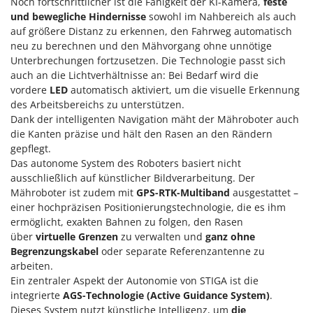
Noch fortschrittlicher ist die Fähigkeit der KI-Kamera,
feste
Tornado
und bewegliche Hindernisse
sowohl im Nahbereich als auch
Tre Spade
auf größere Distanz zu erkennen, den Fahrweg automatisch
neu zu berechnen und den Mähvorgang ohne unnötige
Trev - Abrek - TecnoVIR
Unterbrechungen fortzusetzen. Die Technologie passt sich
Trotec
auch an die Lichtverhältnisse an: Bei Bedarf wird die
vordere
LED
automatisch aktiviert, um die visuelle Erkennung
Troy-Bilt
des Arbeitsbereichs zu unterstützen.
Dank der intelligenten Navigation mäht der Mähroboter auch
U
Udor
die Kanten präzise und hält den Rasen an den Rändern
gepflegt.
Unger
Das autonome System des Roboters basiert nicht
ausschließlich auf künstlicher Bildverarbeitung. Der
V
Mähroboter ist zudem mit
GPS-RTK-Multiband
ausgestattet –
Verdemax
einer hochpräzisen Positionierungstechnologie, die es ihm
Vesco
ermöglicht, exakten Bahnen zu folgen, den Rasen
Volpi
über
virtuelle Grenzen
zu verwalten und
ganz ohne
Begrenzungskabel
oder separate Referenzantenne zu
arbeiten.
W
Waldner
Ein zentraler Aspekt der Autonomie von STIGA ist die
integrierte
AGS-Technologie (Active Guidance System)
.
Weber
Dieses System nutzt künstliche Intelligenz, um
die