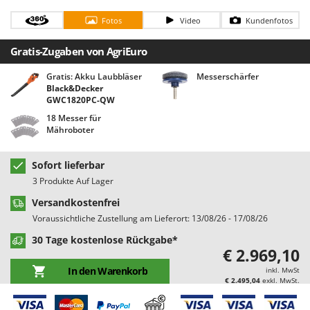
Bodenreinigungsmaschinen
Barbieri
Fotos
Video
Kundenfotos
Brutmaschinen Inkubatoren
Batavia
Gratis-Zugaben von AgriEuro
Bürsten für den Außenbereich
Benassi
Beper
Gratis: Akku Laubbläser
Messerschärfer
D
Black&Decker
Dampfreiniger und Dampfbesen
Berkel
GWC1820PC-QW
Bernardi
18 Messer für
E
Mähroboter
Einachsschlepper
Bertolini Pumps
Elektrische Tauchpumpen
Besser Vacuum
Sofort lieferbar
Erdbohrer
Bestway
3 Produkte Auf Lager
Erntenetze für Obst und Oliven
Beta tools
Versandkostenfrei
Bissell
Voraussichtliche Zustellung am Lieferort: 13/08/26 - 17/08/26
F
Feder Grubber
Black & Decker
30 Tage kostenlose Rückgabe*
€ 2.969,10
Feldspritzen für Pflanzenschutz
BlackStone
In den Warenkorb
inkl. MwSt
Fensterreiniger
Blue Bird
€ 2.495,04
exkl. MwSt.
Fleischwolf
Bomet