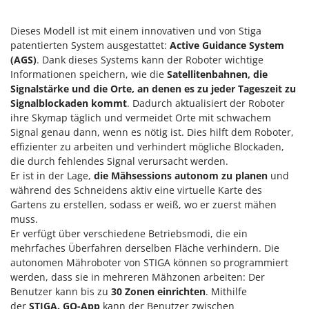
Dieses Modell ist mit einem innovativen und von Stiga
patentierten System ausgestattet:
Active Guidance System
(AGS)
. Dank dieses Systems kann der Roboter wichtige
Informationen speichern, wie die
Satellitenbahnen, die
Signalstärke und die Orte, an denen es zu jeder Tageszeit zu
Signalblockaden kommt
. Dadurch aktualisiert der Roboter
ihre Skymap täglich und vermeidet Orte mit schwachem
Signal genau dann, wenn es nötig ist. Dies hilft dem Roboter,
effizienter zu arbeiten und verhindert mögliche Blockaden,
die durch fehlendes Signal verursacht werden.
Er ist in der Lage,
die Mähsessions autonom zu planen
und
während des Schneidens aktiv eine virtuelle Karte des
Gartens zu erstellen, sodass er weiß, wo er zuerst mähen
muss.
Er verfügt über verschiedene Betriebsmodi, die ein
mehrfaches Überfahren derselben Fläche verhindern. Die
autonomen Mähroboter von STIGA können so programmiert
werden, dass sie in mehreren Mähzonen arbeiten: Der
Benutzer kann bis zu
30 Zonen einrichten
. Mithilfe
der
STIGA. GO-App
kann der Benutzer zwischen