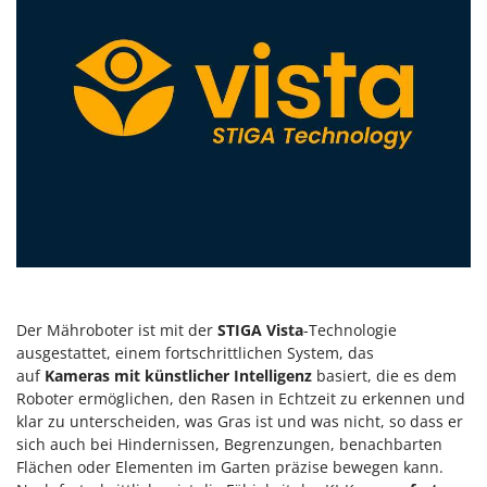
Spiralmac
Spring Protezione
Spyro
Stanley
Stiga
Stocker
Sunseeker
T
Tecla
TecnoGen
Der Mähroboter ist mit der
STIGA Vista
-Technologie
Tellarini Pompe
ausgestattet, einem fortschrittlichen System, das
Telwin
auf
Kameras mit künstlicher Intelligenz
basiert, die es dem
Roboter ermöglichen, den Rasen in Echtzeit zu erkennen und
Tenco
klar zu unterscheiden, was Gras ist und was nicht, so dass er
Tineco
sich auch bei Hindernissen, Begrenzungen, benachbarten
Titania
Flächen oder Elementen im Garten präzise bewegen kann.