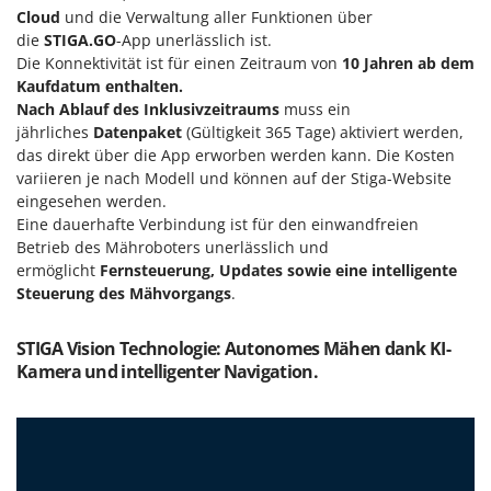
Santos
Cloud
und die Verwaltung aller Funktionen über
die
STIGA.GO
-App unerlässlich ist.
Sbaraglia
Die Konnektivität ist für einen Zeitraum von
10 Jahren ab dem
Schnitzer
Kaufdatum enthalten.
Seven Italy
Nach Ablauf des Inklusivzeitraums
muss ein
jährliches
Datenpaket
(Gültigkeit 365 Tage) aktiviert werden,
Shark
das direkt über die App erworben werden kann. Die Kosten
Shindaiwa
variieren je nach Modell und können auf der Stiga-Website
eingesehen werden.
Silky
Eine dauerhafte Verbindung ist für den einwandfreien
Simatech
Betrieb des Mähroboters unerlässlich und
ermöglicht
Fernsteuerung, Updates sowie eine intelligente
Sirman
Steuerung des Mähvorgangs
.
Skil
Smartwood
STIGA Vision Technologie: Autonomes Mähen dank KI-
Kamera und intelligenter Navigation.
Smeg
Snapper
Solidur
Spice Electronics