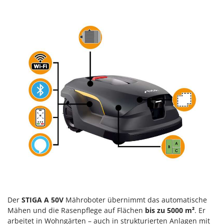
Klimaanlagen – Klimageräte
E
Knetmaschinen
Echo
Knochensägen
EcoFlow
Kompressoren - elektrisch
Edilmark
Kompressoren für Ernte und Baumschnitt
Effeuno
Kreiseleggen
Einhell
Küchenreiben - elektrisch
Elegen
Kükenaufzuchtboxen
Energy Gruppi
Enotecnica Pillan
L
Laderampe aus Aluminium
Eschenfelder
Laubsauger - Laubbläser
EuroMech
Laubsauger auf Rädern
Eurosystems
Luftentfeuchter
F
Luftkühler
Der
STIGA A 50V
Mähroboter übernimmt das automatische
FAC
Mähen und die Rasenpflege auf Flächen
bis zu
5000 m²
. Er
Fama Industrie
arbeitet in Wohngärten – auch in strukturierten Anlagen mit