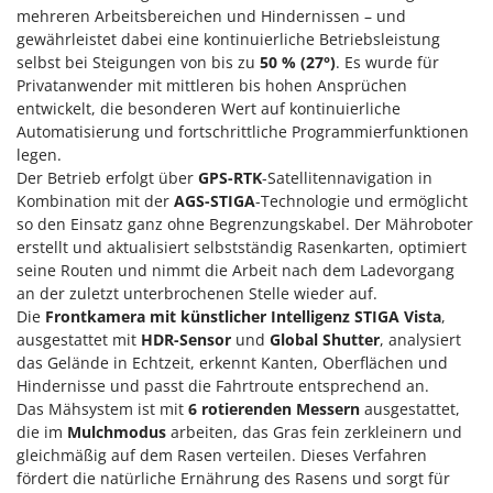
M
Mähroboter
mehreren Arbeitsbereichen und Hindernissen – und
Famag
gewährleistet dabei eine kontinuierliche Betriebsleistung
Maisentkörnungsmaschinen
Famur
selbst bei Steigungen von bis zu
50 % (27°)
. Es wurde für
Manuelle Heckenscheren
FARMER
Privatanwender mit mittleren bis hohen Ansprüchen
Mehrzweck-Sauggeräte
entwickelt, die besonderen Wert auf kontinuierliche
FBC
Automatisierung und fortschrittliche Programmierfunktionen
Minibacköfen
Ferrari Group
legen.
Motorhacken - Gartenfräsen
Der Betrieb erfolgt über
GPS-RTK
-Satellitennavigation in
Ferroni
Kombination mit der
AGS-STIGA
-Technologie und ermöglicht
Motorspritzen
Ferrua
so den Einsatz ganz ohne Begrenzungskabel. Der Mähroboter
Mulcher für Traktor
erstellt und aktualisiert selbstständig Rasenkarten, optimiert
FIAC
seine Routen und nimmt die Arbeit nach dem Ladevorgang
FIEM
N
an der zuletzt unterbrochenen Stelle wieder auf.
Notstromaggregat
Fimar
Die
Frontkamera mit künstlicher Intelligenz STIGA Vista
,
Nudelmaschinen
ausgestattet mit
HDR-Sensor
und
Global Shutter
, analysiert
FINI
das Gelände in Echtzeit, erkennt Kanten, Oberflächen und
Fiorentini
O
Hindernisse und passt die Fahrtroute entsprechend an.
Obstmühlen Obsthäcksler Obstmuser
Das Mähsystem ist mit
6
rotierenden Messern
ausgestattet,
Fiskars
die im
Mulchmodus
arbeiten, das Gras fein zerkleinern und
Obstpressen
Flymo
gleichmäßig auf dem Rasen verteilen. Dieses Verfahren
Olivenernter und Schüttler
fördert die natürliche Ernährung des Rasens und sorgt für
Fontana Forni