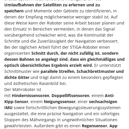
WIDU
Umlaufbahnen der Satelliten zu erlernen und zu
Wiper EcoRobot
speichern
und Momente oder Gebiete zu identifizieren, in
denen der Empfang möglicherweise weniger stabil ist. Auf
Wolf Garten
diese Weise kann der Roboter seine Arbeit besser planen und
Wortex
den Einsatz in Bereichen vermeiden, in denen das Signal
vorübergehend schwächer wird, was die Kontinuität der
Worx
Schnitte und die Zuverlässigkeit der Navigation verbessert.
Bei der täglichen Arbeit führt der STIGA-Roboter einen
Y
organisierten
Schnitt durch, der nicht zufällig ist, sondern
Yard Force
dessen Bahnen so angelegt sind, dass ein gleichmäßiges und
optisch übersichtliches Ergebnis erzielt wird.
Er unterstützt
Z
Zanon
Schnittmuster wie
parallele Streifen, Schachbrettmuster und
dichte Gitter
und trägt damit zu einem besonders gepflegten
Zephir
und ästhetischen Rasenbild bei.
ZGrills
Der Mähroboter ist
mit
Hindernissensoren
,
Doppelliftsensoren
, einem
Anti-
Zodiac
Kipp-Sensor
, einem
Neigungssensor
, einer
sechsachsigen
Zomax
IMU
sowie fortschrittlichen Bewegungssteuerungssystemen
ausgestattet, die eine präzise Navigation und ein sofortiges
Stoppen des Mähvorgangs in ungewöhnlichen Situationen
gewährleisten. Außerdem gibt es einen
Regensensor
,
App