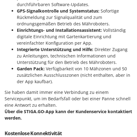
Omas
durchführbaren Software-Updates.
GPS-Signalkontrolle und Systemstatus:
Sofortige
Ompagrill
Rückmeldung zur Signalqualität und zum
Ooni
ordnungsgemäßen Betrieb des Mähroboters.
Einrichtungs- und Installationsassistent:
Vollständig
Oriental Koshin
digitale Einrichtung mit Gartenkartierung und
Outdoorchef
vereinfachter Konfiguration per App.
Integrierte Unterstützung und Hilfe:
Direkter Zugang
P
zu Anleitungen, technischen Informationen und
Palazzetti
Unterstützung für den Betrieb des Mähroboters.
Palumbo Pavi
Garden Pack:
Verfügbarkeit von 10 Mähzonen und 50
zusätzlichen Ausschlusszonen (nicht enthalten, aber in
Partisani
der App kaufbar).
Paterlini
Sie haben damit immer eine Verbindung zu einem
Philips
Servicepunkt, um im Bedarfsfall oder bei einer Panne schnell
Pramac
eine Antwort zu erhalten.
Über die STIGA.GO-App kann der Kundenservice kontaktiert
Prismafood
werden.
R
R.G.V.
Kostenlose Konnektivität