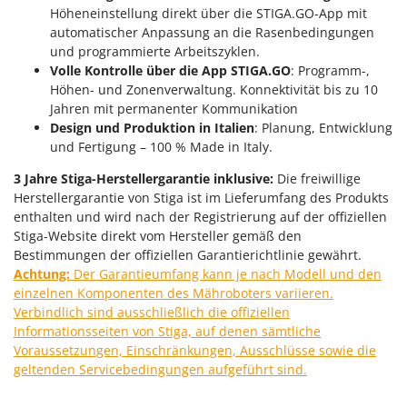
Sprühgeräte für Pflanzenbehandlung
Höheneinstellung direkt über die STIGA.GO-App mit
Infaco
Stäubegeräte für Traktor
automatischer Anpassung an die Rasenbedingungen
Intec
und programmierte Arbeitszyklen.
Staubsauger - Elektrobesen
Intex
Volle Kontrolle über die App STIGA.GO
: Programm-,
Höhen- und Zonenverwaltung. Konnektivität bis zu 10
Iseki
T
Jahren mit permanenter Kommunikation
Teppichreiniger und Teppichbodenreiniger
Italyco
Design und Produktion in Italien
: Planung, Entwicklung
Thermische und mechanische Unkrautbrenner
und Fertigung – 100 % Made in Italy.
ITM
Tomatenpressen
3 Jahre Stiga-Herstellergarantie inklusive:
Die freiwillige
J
Tragbare Powerstationen
Herstellergarantie von Stiga ist im Lieferumfang des Produkts
JOLLY ITALIA
enthalten und wird nach der Registrierung auf der offiziellen
Traktor-Heckenscheren mit Ausleger
Stiga-Website direkt vom Hersteller gemäß den
K
Bestimmungen der offiziellen Garantierichtlinie gewährt.
KAAZ
U
Umfüllpumpen
Achtung:
Der Garantieumfang kann je nach Modell und den
Karcher
einzelnen Komponenten des Mähroboters variieren.
Umkehrfräsen
Kasco
Verbindlich sind ausschließlich die offiziellen
Informationsseiten von Stiga, auf denen sämtliche
Kemper
V
Voraussetzungen, Einschränkungen, Ausschlüsse sowie die
Vakuumiergeräte
Kenwood
geltenden Servicebedingungen aufgeführt sind.
Vertikutierer
Keter