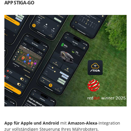
Vogelscheuchen - Vogelabwehr
APP STIGA-GO
KitchenAid
W
Komo
Wasserpumpen
L
Wasserpumpen für Traktoren
Laica
Wein- und Obstpressen
Lampacrescia - MGM
Wein- und Ölschichtenfilter
Landxcape
Weitere Produkte
LAR Casalinghi
Wiesenwalzen für Traktor
Lavor
Wippsägen
Linea VZ
Wurstfüller
Lisam
Z
Lotusgrill
Zerstäuber
M
Zinkeneggen
M.A.I.BO.
Zubehör für Rasentraktoren
Macom
App für Apple und Android
mit
Amazon-Alexa
-Integration
Macte Ovens
zur vollständigen Steuerung Ihres Mähroboters.