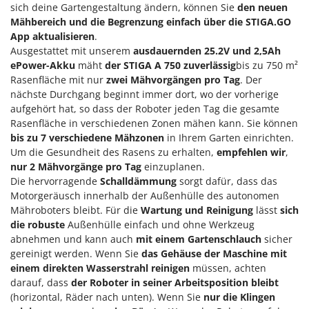
M
Mähroboter
sich deine Gartengestaltung ändern, können Sie
den neuen
Famag
Mähbereich und die Begrenzung einfach über die STIGA.GO
Maisentkörnungsmaschinen
Famur
App aktualisieren
.
Manuelle Heckenscheren
Ausgestattet mit unserem
ausdauernden 25.2V und 2,5Ah
FARMER
ePower-Akku
mäht
der STIGA A 750 zuverlässig
bis zu 750 m²
Mehrzweck-Sauggeräte
FBC
Rasenfläche mit nur
zwei Mähvorgängen pro Tag
. Der
Minibacköfen
Ferrari Group
nächste Durchgang beginnt immer dort, wo der vorherige
Motorhacken - Gartenfräsen
aufgehört hat, so dass der Roboter jeden Tag die gesamte
Ferroni
Rasenfläche in verschiedenen Zonen mähen kann. Sie können
Motorspritzen
Ferrua
bis zu 7 verschiedene Mähzonen
in Ihrem Garten einrichten.
Mulcher für Traktor
Um die Gesundheit des Rasens zu erhalten,
empfehlen wir
,
FIAC
nur 2 Mähvorgänge pro Tag
einzuplanen.
FIEM
N
Die hervorragende
Schalldämmung
sorgt dafür, dass das
Notstromaggregat
Motorgeräusch innerhalb der Außenhülle des autonomen
Fimar
Mähroboters bleibt. Für die
Wartung und Reinigung
lässt
sich
Nudelmaschinen
FINI
die robuste
Außenhülle einfach und ohne Werkzeug
Fiorentini
abnehmen und kann auch
mit einem Gartenschlauch
sicher
O
Obstmühlen Obsthäcksler Obstmuser
gereinigt werden. Wenn Sie
das Gehäuse der Maschine mit
Fiskars
einem direkten Wasserstrahl reinigen
müssen, achten
Obstpressen
Flymo
darauf, dass
der Roboter in seiner Arbeitsposition bleibt
Olivenernter und Schüttler
(horizontal, Räder nach unten). Wenn Sie
nur die Klingen
Fontana Forni