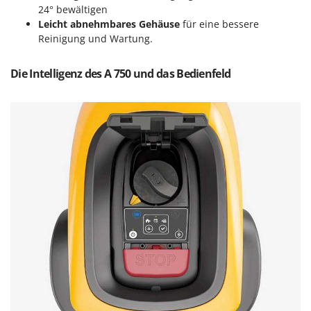
WIDU
24° bewältigen
Leicht abnehmbares Gehäuse
für eine bessere
Wiper EcoRobot
Reinigung und Wartung.
Wolf Garten
Wortex
Die Intelligenz des A 750 und das Bedienfeld
Worx
Y
Yard Force
Z
Zanon
Zephir
ZGrills
Zodiac
Zomax