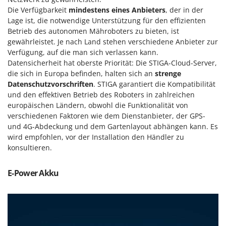
Rato
Die Verfügbarkeit
mindestens eines Anbieters
, der in der
Reber
Lage ist, die notwendige Unterstützung für den effizienten
Betrieb des autonomen Mähroboters zu bieten, ist
Redback
gewährleistet. Je nach Land stehen verschiedene Anbieter zur
Resto Italia
Verfügung, auf die man sich verlassen kann.
Datensicherheit hat oberste Priorität: Die STIGA-Cloud-Server,
Ribimex
die sich in Europa befinden, halten sich an
strenge
Ripartrak
Datenschutzvorschriften
. STIGA garantiert die Kompatibilität
und den effektiven Betrieb des Roboters in zahlreichen
Ritter
europäischen Ländern, obwohl die Funktionalität von
River Systems
verschiedenen Faktoren wie dem Dienstanbieter, der GPS-
Robomow
und 4G-Abdeckung und dem Gartenlayout abhängen kann. Es
wird empfohlen, vor der Installation den Händler zu
Rossofuoco
konsultieren.
Rover Pompe
Royal Food
E-Power Akku
Ryobi
S
S.T.P.