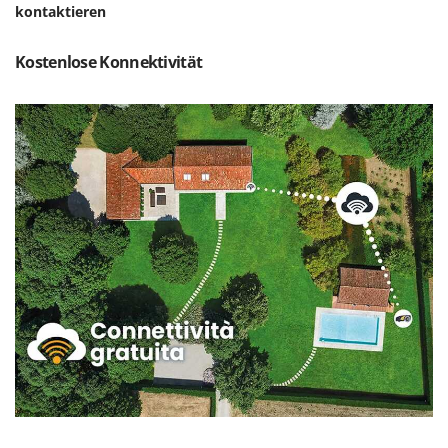
kontaktieren
Mowox
MTD
Kostenlose Konnektivität
N
New O.M.R.A.
Nilfisk
Ninja
Novatec
Novital
NuAir
NuovaFac
O
Officine Savioli
Oliviero
Olix
OMA