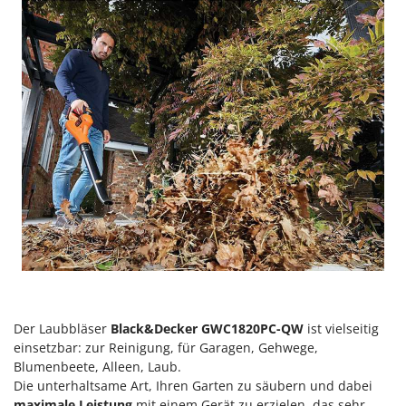
Der Laubbläser
Black&Decker GWC1820PC-QW
ist vielseitig
einsetzbar: zur Reinigung, für Garagen, Gehwege,
Blumenbeete, Alleen, Laub.
Die unterhaltsame Art, Ihren Garten zu säubern und dabei
maximale Leistung
mit einem Gerät zu erzielen, das sehr