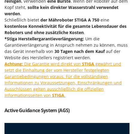
reinigen
, verwenden
eine Bürste
. Wenn der Roboter auf dem
Forest Master
P
Kopf steht,
sollte kein direkter Wasserstrahl verwendet
Palettengabeln für Traktoren
werden
.
Francini
Pelletpressen
Schließlich bietet
der Mähroboter STIGA A 750
eine
kostenlose Konnektivität für die gesamte Lebensdauer des
G
Pflüge für Traktor
G3 Ferrari
Roboters und ohne zusätzliche Kosten
.
Planierschilder für Traktoren
*Stiga Herstellergarantieverlängerung:
Um die
Gardena
Garantieverlängerung in Anspruch nehmen zu können, muss
Plasmaschneider
Garofalo
das Gerät innerhalb von
30 Tagen nach dem Kauf
auf der
Poolroboter
Website des Herstellers registriert werden.
GeoTech
Pools
Achtung:
Die Garantie wird direkt von
STIGA
gewährt und
GeoTech Pro
setzt die Einhaltung der vom Hersteller festgelegten
Poolstaubsauger
Gierre
Garantiebedingungen voraus. Für die vollständigen
Informationen zu Voraussetzungen, Einschränkungen und
Ginko - MGM
R
Ausschlüssen gelten ausschließlich die offiziellen
Rasenmäher
Gipeco
Informationsseiten von
STIGA
.
Rasensodenschneider
Girmi
Rasentraktoren Aufsitzmäher
Active Guidance System (AGS)
Goodyear
Rasentrimmer - Kantenschneider
GRAEF
Rasentrimmer - Motorsensen - Freischneider
Gre