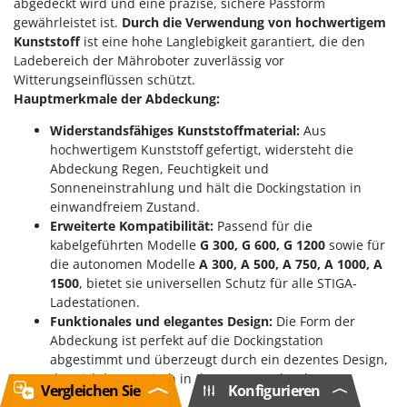
abgedeckt wird und eine präzise, sichere Passform
gewährleistet ist.
Durch die Verwendung von hochwertigem
Kunststoff
ist eine hohe Langlebigkeit garantiert, die den
Ladebereich der Mähroboter zuverlässig vor
Witterungseinflüssen schützt.
Hauptmerkmale der Abdeckung:
Widerstandsfähiges Kunststoffmaterial:
Aus
hochwertigem Kunststoff gefertigt, widersteht die
Abdeckung Regen, Feuchtigkeit und
Sonneneinstrahlung und hält die Dockingstation in
einwandfreiem Zustand.
Erweiterte Kompatibilität:
Passend für die
kabelgeführten Modelle
G 300, G 600, G 1200
sowie für
die autonomen Modelle
A 300, A 500, A 750, A 1000, A
1500
, bietet sie universellen Schutz für alle STIGA-
Ladestationen.
Funktionales und elegantes Design:
Die Form der
Abdeckung ist perfekt auf die Dockingstation
abgestimmt und überzeugt durch ein dezentes Design,
das sich harmonisch in den Garten oder den
Vergleichen Sie
Konfigurieren
Ladebereich einfügt.