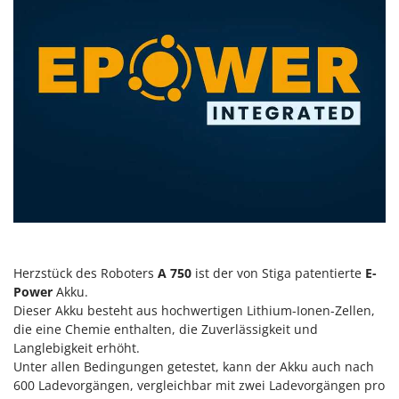
Santos
Sbaraglia
Schnitzer
Seven Italy
Shark
Shindaiwa
Silky
Simatech
Sirman
Skil
Herzstück des Roboters
A 750
ist der von Stiga patentierte
E-
Smartwood
Power
Akku.
Smeg
Dieser Akku besteht aus hochwertigen Lithium-Ionen-Zellen,
Snapper
die eine Chemie enthalten, die Zuverlässigkeit und
Langlebigkeit erhöht.
Solidur
Unter allen Bedingungen getestet, kann der Akku auch nach
Spice Electronics
600 Ladevorgängen, vergleichbar mit zwei Ladevorgängen pro