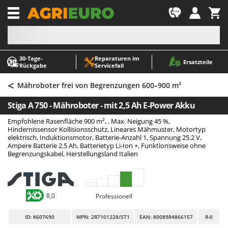
-1
30‑Tage-
Reparaturen im
A
A
Ersatzteile
Rückgabe
Servicefall
Abbeermaschinen - Traubenmühlen
ABAC
<
Abfüllgeräte
AgriEuro Premium
Mähroboter frei von Begrenzungen 600–900 m²
Akku Gartenscheren
AgriEuro TOP-LINE
Stiga A 750 - Mähroboter - mit 2,5 Ah E-Power Akku
Akku Gras- und Strauchscheren
AGT
Empfohlene Rasenfläche 900 m², , Max. Neigung 45 %,
Akku-Stichsägen
Aima
Hindernissensor Kollisionsschutz, Lineares Mähmuster, Motortyp
elektrisch, Induktionsmotor, Batterie-Anzahl 1, Spannung 25.2 V,
Allzwecktransporter - Motorschubkarren
Airmec
Ampere Batterie 2.5 Ah, Batterietyp Li-Ion +, Funktionsweise ohne
Begrenzungskabel, Herstellungsland Italien
Alu-Teleskopleitern
AL-KO
Anbaubagger Heckbagger für Traktoren
ALA 2000
Arbeitsschutzkleidung
Alce
8,0
Professionell
Aschesauger
Alpina
ID
: K607690
MPN: 2R7101228/ST1
EAN: 8008984866157
R-0
Astkettensägen - Hochentaster
Ama