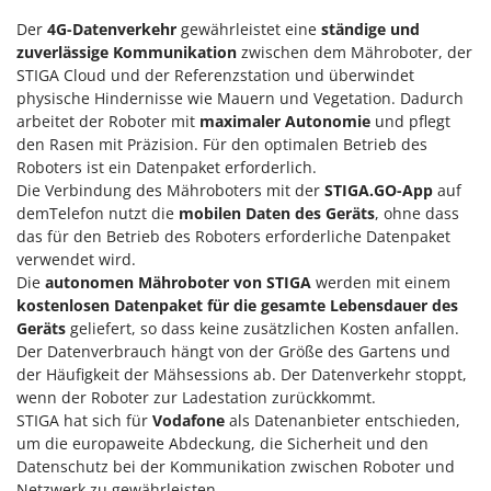
Omas
Der
4G-Datenverkehr
gewährleistet eine
ständige und
Ompagrill
zuverlässige Kommunikation
zwischen dem Mähroboter, der
STIGA Cloud und der Referenzstation und überwindet
Ooni
physische Hindernisse wie Mauern und Vegetation. Dadurch
Oriental Koshin
arbeitet der Roboter mit
maximaler Autonomie
und pflegt
Outdoorchef
den Rasen mit Präzision. Für den optimalen Betrieb des
Roboters ist ein Datenpaket erforderlich.
Die Verbindung des Mähroboters mit der
STIGA.GO-App
auf
P
Palazzetti
demTelefon nutzt die
mobilen Daten des Geräts
, ohne dass
das für den Betrieb des Roboters erforderliche Datenpaket
Palumbo Pavi
verwendet wird.
Partisani
Die
autonomen Mähroboter von STIGA
werden mit einem
kostenlosen Datenpaket für die gesamte Lebensdauer des
Paterlini
Geräts
geliefert, so dass keine zusätzlichen Kosten anfallen.
Philips
Der Datenverbrauch hängt von der Größe des Gartens und
Pramac
der Häufigkeit der Mähsessions ab. Der Datenverkehr stoppt,
wenn der Roboter zur Ladestation zurückkommt.
Prismafood
STIGA hat sich für
Vodafone
als Datenanbieter entschieden,
um die europaweite Abdeckung, die Sicherheit und den
R
Datenschutz bei der Kommunikation zwischen Roboter und
R.G.V.
Netzwerk zu gewährleisten.