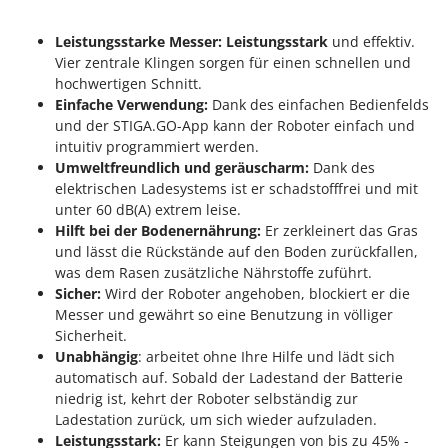
Tornado
Tre Spade
Leistungsstarke Messer: Leistungsstark
und effektiv.
Vier zentrale Klingen sorgen für einen schnellen und
Trev - Abrek - TecnoVIR
hochwertigen Schnitt.
Trotec
Einfache Verwendung:
Dank des einfachen Bedienfelds
und der STIGA.GO-App kann der Roboter einfach und
Troy-Bilt
intuitiv programmiert werden.
Umweltfreundlich und geräuscharm:
Dank des
U
elektrischen Ladesystems ist er schadstofffrei und mit
Udor
unter 60 dB(A) extrem leise.
Unger
Hilft bei der Bodenernährung:
Er zerkleinert das Gras
und lässt die Rückstände auf den Boden zurückfallen,
V
was dem Rasen zusätzliche Nährstoffe zuführt.
Verdemax
Sicher:
Wird der Roboter angehoben, blockiert er die
Vesco
Messer und gewährt so eine Benutzung in völliger
Sicherheit.
Volpi
Unabhängig
: arbeitet ohne Ihre Hilfe und lädt sich
automatisch auf. Sobald der Ladestand der Batterie
W
Waldner
niedrig ist, kehrt der Roboter selbständig zur
Ladestation zurück, um sich wieder aufzuladen.
Weber
Leistungsstark:
Er kann Steigungen von bis zu 45% -