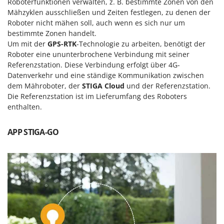
Vogelscheuchen - Vogelabwehr
Roboterfunktionen verwalten, z. B. bestimmte Zonen von den
KitchenAid
Mähzyklen ausschließen und Zeiten festlegen, zu denen der
W
Komo
Roboter nicht mähen soll, auch wenn es sich nur um
Wasserpumpen
bestimmte Zonen handelt.
L
Wasserpumpen für Traktoren
Um mit der
GPS-RTK
-Technologie zu arbeiten, benötigt der
Laica
Roboter eine ununterbrochene Verbindung mit seiner
Wein- und Obstpressen
Referenzstation. Diese Verbindung erfolgt über 4G-
Lampacrescia - MGM
Wein- und Ölschichtenfilter
Datenverkehr und eine ständige Kommunikation zwischen
Landxcape
dem Mähroboter, der
STIGA Cloud
und der Referenzstation.
Weitere Produkte
LAR Casalinghi
Die Referenzstation ist im Lieferumfang des Roboters
Wiesenwalzen für Traktor
enthalten.
Lavor
Wippsägen
Linea VZ
APP STIGA-GO
Wurstfüller
Lisam
Z
Lotusgrill
Zerstäuber
M
Zinkeneggen
M.A.I.BO.
Zubehör für Rasentraktoren
Macom
Macte Ovens