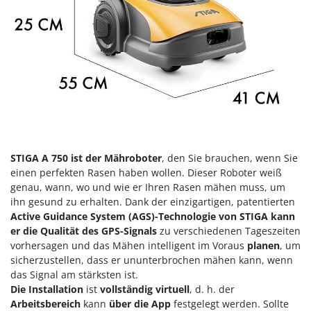
Klimaanlagen – Klimageräte
E
Knetmaschinen
Echo
Knochensägen
EcoFlow
Kompressoren - elektrisch
Edilmark
Kompressoren für Ernte und Baumschnitt
Effeuno
Kreiseleggen
Einhell
Küchenreiben - elektrisch
Elegen
Kükenaufzuchtboxen
Energy Gruppi
STIGA A 750 ist der Mähroboter
, den Sie brauchen, wenn Sie
einen perfekten Rasen haben wollen. Dieser Roboter weiß
Enotecnica Pillan
L
genau, wann, wo und wie er Ihren Rasen mähen muss, um
Laderampe aus Aluminium
Eschenfelder
ihn gesund zu erhalten. Dank der einzigartigen, patentierten
Laubsauger - Laubbläser
Active Guidance System (AGS)-Technologie von STIGA
kann
EuroMech
er die Qualität des GPS-Signals
zu verschiedenen Tageszeiten
Laubsauger auf Rädern
Eurosystems
vorhersagen und das Mähen intelligent im Voraus
planen
, um
Luftentfeuchter
sicherzustellen, dass er ununterbrochen mähen kann, wenn
F
das Signal am stärksten ist.
Luftkühler mit Wasserverdunstung
FAC
Die Installation
ist
vollständig virtuell
, d. h. der
Fama Industrie
Arbeitsbereich
kann
über die App
festgelegt werden. Sollte