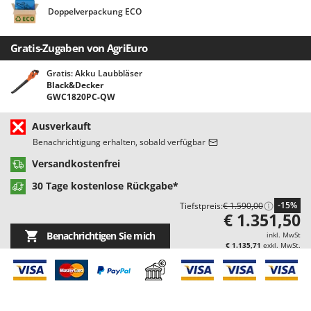
Bodenreinigungsmaschinen
Barbieri
Doppelverpackung ECO
Brutmaschinen Inkubatoren
Batavia
Gratis-Zugaben von AgriEuro
Bürsten für den Außenbereich
Benassi
Beper
Gratis: Akku Laubbläser
D
Black&Decker
Dampfreiniger und Dampfbesen
Berkel
GWC1820PC-QW
Bernardi
E
Ausverkauft
Einachsschlepper
Bertolini Pumps
Benachrichtigung erhalten, sobald verfügbar
Elektrische Tauchpumpen
Besser Vacuum
Versandkostenfrei
Erdbohrer
Bestway
30 Tage kostenlose Rückgabe*
Erntenetze für Obst und Oliven
Beta tools
-15%
Tiefstpreis:
€ 1.590,00
€ 1.351,50
Bissell
F
Feder Grubber
Benachrichtigen Sie mich
inkl. MwSt
Black & Decker
€ 1.135,71
exkl. MwSt.
Feldspritzen für Pflanzenschutz
BlackStone
Fensterreiniger
Blue Bird
Fleischwolf
Bomet