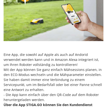
Makita
MAMMAMIA
Marcato
Marina Systems
Master
Mastercook
McCulloch
MCH
Eine App, die sowohl auf Apple als auch auf Andorid
verwendet werden kann und in Amazon Alexa integriert ist,
Michelin
um Ihren Roboter vollständig zu kontrollieren!
Mille
Mit der App können Sie ganz einfach Mähsessions planen, in
Minox
den ECO-Modus wechseln und die Mähparameter einstellen.
Sie haben damit immer eine Verbindung zu einem
Mockmill
Servicepunkt, um im Bedarfsfall oder bei einer Panne schnell
More than chef
eine Antwort zu erhalten.
- Die App kann einfach über den QR-Code auf dem Roboter
MOSA
heruntergeladen werden.
MOVA
Über die App STIGA.GO können Sie den Kundendienst