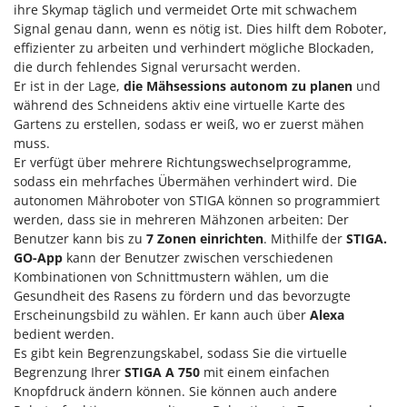
Sprühgeräte für Pflanzenbehandlung
ihre Skymap täglich und vermeidet Orte mit schwachem
Infaco
Signal genau dann, wenn es nötig ist. Dies hilft dem Roboter,
Stäubegeräte für Traktor
Intec
effizienter zu arbeiten und verhindert mögliche Blockaden,
Staubsauger - Elektrobesen
die durch fehlendes Signal verursacht werden.
Intex
Er ist in der Lage,
die Mähsessions autonom zu planen
und
Iseki
T
während des Schneidens aktiv eine virtuelle Karte des
Teppichreiniger und Teppichbodenreiniger
Italyco
Gartens zu erstellen, sodass er weiß, wo er zuerst mähen
Thermische und mechanische Unkrautbrenner
muss.
ITM
Er verfügt über mehrere Richtungswechselprogramme,
Tomatenpressen
sodass ein mehrfaches Übermähen verhindert wird. Die
J
Tragbare Powerstationen
autonomen Mähroboter von STIGA können so programmiert
JOLLY ITALIA
Traktor-Heckenscheren mit Ausleger
werden, dass sie in mehreren Mähzonen arbeiten: Der
Benutzer kann bis zu
7 Zonen einrichten
. Mithilfe der
STIGA.
K
KAAZ
GO-App
kann der Benutzer zwischen verschiedenen
U
Umfüllpumpen
Kombinationen von Schnittmustern wählen, um die
Karcher
Gesundheit des Rasens zu fördern und das bevorzugte
Umkehrfräsen
Kasco
Erscheinungsbild zu wählen. Er kann auch über
Alexa
bedient werden.
Kemper
V
Vakuumiergeräte
Es gibt kein Begrenzungskabel, sodass Sie die virtuelle
Kenwood
Begrenzung Ihrer
STIGA A 750
mit einem einfachen
Vertikutierer
Keter
Knopfdruck ändern können. Sie können auch andere