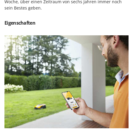
Woche, über einen Zeitraum von sechs Jahren immer noch
Spiralmac
sein Bestes geben.
Spring Protezione
Spyro
Eigenschaften
Stanley
Stiga
Stocker
Sunseeker
T
Tecla
TecnoGen
Tellarini Pompe
Telwin
Tenco
Tineco
Titania