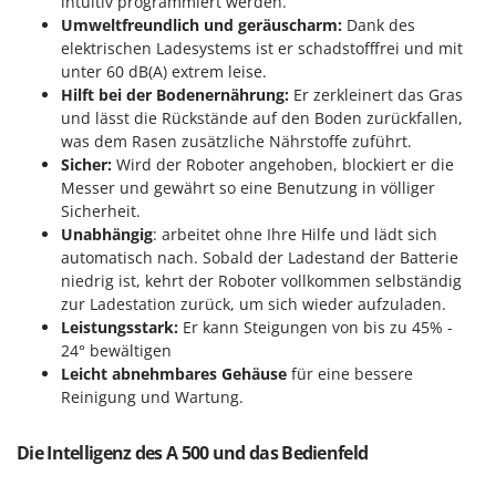
intuitiv programmiert werden.
Tornado
Umweltfreundlich und geräuscharm:
Dank des
Tre Spade
elektrischen Ladesystems ist er schadstofffrei und mit
unter 60 dB(A) extrem leise.
Trev - Abrek - TecnoVIR
Hilft bei der Bodenernährung:
Er zerkleinert das Gras
Trotec
und lässt die Rückstände auf den Boden zurückfallen,
was dem Rasen zusätzliche Nährstoffe zuführt.
Troy-Bilt
Sicher:
Wird der Roboter angehoben, blockiert er die
Messer und gewährt so eine Benutzung in völliger
U
Udor
Sicherheit.
Unabhängig
: arbeitet ohne Ihre Hilfe und lädt sich
Unger
automatisch nach. Sobald der Ladestand der Batterie
niedrig ist, kehrt der Roboter vollkommen selbständig
V
zur Ladestation zurück, um sich wieder aufzuladen.
Verdemax
Leistungsstark:
Er kann Steigungen von bis zu 45% -
Vesco
24° bewältigen
Volpi
Leicht abnehmbares Gehäuse
für eine bessere
Reinigung und Wartung.
W
Waldner
Die Intelligenz des A 500 und das Bedienfeld
Weber