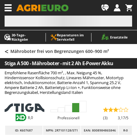
-1
30‑Tage-
Reparaturen im
A
A
Ersatzteile
Rückgabe
Servicefall
Abbeermaschinen - Traubenmühlen
ABAC
<
Abfüllgeräte
AgriEuro Premium
Mähroboter frei von Begrenzungen 600–900 m²
Akku Gartenscheren
AgriEuro TOP-LINE
Stiga A 500 - Mähroboter - mit 2 Ah E-Power Akku
Akku Gras- und Strauchscheren
AGT
Empfohlene Rasenfläche 700 m², , Max. Neigung 45 %,
Akku-Stichsägen
Aima
Hindernissensor Kollisionsschutz, Lineares Mähmuster, Motortyp
elektrisch, Induktionsmotor, Batterie-Anzahl 1, Spannung 25.2 V,
Allzwecktransporter - Motorschubkarren
Airmec
Ampere Batterie 2 Ah, Batterietyp Li-Ion +, Funktionsweise ohne
Begrenzungskabel, Herstellungsland Italien
Alu-Teleskopleitern
AL-KO
Anbaubagger Heckbagger für Traktoren
ALA 2000
Arbeitsschutzkleidung
Alce
8,0
Professionell
(3)
3,17/5
Aschesauger
Alpina
ID
: K607687
MPN: 2R7101128/ST1
EAN: 8008984865846
R-0
Astkettensägen - Hochentaster
Ama