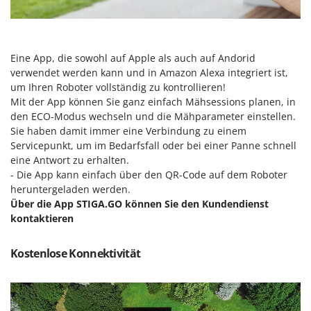
Makita
MAMMAMIA
Marcato
Eine App, die sowohl auf Apple als auch auf Andorid
Marina Systems
verwendet werden kann und in Amazon Alexa integriert ist,
um Ihren Roboter vollständig zu kontrollieren!
Master
Mit der App können Sie ganz einfach Mähsessions planen, in
Mastercook
den ECO-Modus wechseln und die Mähparameter einstellen.
Sie haben damit immer eine Verbindung zu einem
McCulloch
Servicepunkt, um im Bedarfsfall oder bei einer Panne schnell
MCH
eine Antwort zu erhalten.
Michelin
- Die App kann einfach über den QR-Code auf dem Roboter
heruntergeladen werden.
Mille
Über die App STIGA.GO können Sie den Kundendienst
Minox
kontaktieren
Mockmill
Kostenlose Konnektivität
More than chef
MOSA
MOVA