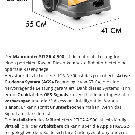
Klimaanlagen – Klimageräte
E
Knetmaschinen
Echo
Knochensägen
EcoFlow
Kompressoren - elektrisch
Edilmark
Kompressoren für Ernte und Baumschnitt
Effeuno
Kreiseleggen
Einhell
Der
Mähroboter STIGA A 500
ist die optimale Lösung für
Küchenreiben - elektrisch
Elegen
einen perfekten Rasen. Dieser kompakte Roboter bietet eine
Kükenaufzuchtboxen
Energy Gruppi
optimale Rasenpflege.
Herzstück des Roboters STIGA A 500 ist das patentierte
Active
Enotecnica Pillan
L
Guidance System (AGS)
-Technologie von STIGA, die eine
Laderampe aus Aluminium
Eschenfelder
hervorragende Leistung garantiert. Dank dieses Systems kann
Laubsauger - Laubbläser
er die
Qualität des GPS-Signals
zu verschiedenen Tageszeiten
EuroMech
vorhersagen
und die Mähsessions intelligent im Voraus
Laubsauger auf Rädern
Eurosystems
planen
. Er kann somit
ununterbrochen
mähen, wenn das
Luftentfeuchter
Signal am stärksten ist.
F
Luftkühler
Die
Installation
des Mähroboters STIGA A 500 ist vollständig
FAC
virtuell
, d.h. der
Arbeitsbereich
kann über die
App STIGA.GO
Fama Industrie
festgelegt werden. Sollte sich Ihre Gartengestaltung ändern,