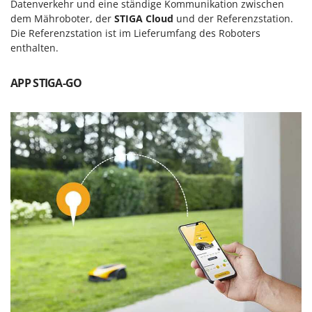
Vogelscheuchen - Vogelabwehr
Datenverkehr und eine ständige Kommunikation zwischen
KitchenAid
dem Mähroboter, der
STIGA Cloud
und der Referenzstation.
W
Komo
Die Referenzstation ist im Lieferumfang des Roboters
Wasserpumpen
enthalten.
L
Wasserpumpen für Traktoren
Laica
Wein- und Obstpressen
APP STIGA-GO
Lampacrescia - MGM
Wein- und Ölschichtenfilter
Landxcape
Weitere Produkte
LAR Casalinghi
Wiesenwalzen für Traktor
Lavor
Wippsägen
Linea VZ
Wurstfüller
Lisam
Z
Lotusgrill
Zerstäuber
M
Zinkeneggen
M.A.I.BO.
Zubehör für Rasentraktoren
Macom
Macte Ovens