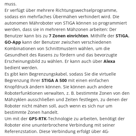
Sprühgeräte für Pflanzenbehandlung
muss.
Infaco
Stäubegeräte für Traktor
Er verfügt über mehrere Richtungswechselprogramme,
Intec
sodass ein mehrfaches Übermähen verhindert wird. Die
Staubsauger - Elektrobesen
Intex
autonomen Mähroboter von STIGA können so programmiert
werden, dass sie in mehreren Mähzonen arbeiten: Der
Iseki
T
Benutzer kann bis zu
7 Zonen einrichten
. Mithilfe der
STIGA.
Teppichreiniger und Teppichbodenreiniger
Italyco
GO-App
kann der Benutzer zwischen verschiedenen
Thermische und mechanische Unkrautbrenner
Kombinationen von Schnittmustern wählen, um die
ITM
Tomatenpressen
Gesundheit des Rasens zu fördern und das bevorzugte
Erscheinungsbild zu wählen. Er kann auch über
Alexa
J
Tragbare Powerstationen
JOLLY ITALIA
bedient werden.
Traktor-Heckenscheren mit Ausleger
Es gibt kein Begrenzungskabel, sodass Sie die virtuelle
Begrenzung Ihrer
STIGA A 500
mit einen einfachen
K
KAAZ
U
Knopfdruck ändern können. Sie können auch andere
Umfüllpumpen
Roboterfunktionen verwalten, z. B. bestimmte Zonen von den
Karcher
Mähzyklen ausschließen und Zeiten festlegen, zu denen der
Umkehrfräsen
Kasco
Roboter nicht mähen soll, auch wenn es sich nur um
bestimmte Zonen handelt.
Kemper
V
Vakuumiergeräte
Um mit der
GPS-RTK
-Technologie zu arbeiten, benötigt der
Kenwood
Roboter eine ununterbrochene Verbindung mit seiner
Vertikutierer
Keter
Referenzstation. Diese Verbindung erfolgt über 4G-