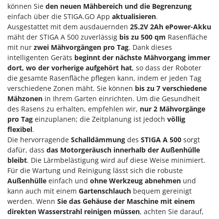
M
Mähroboter
können Sie
den neuen Mähbereich und die Begrenzung
Famag
einfach über die STIGA.GO App
aktualisieren
.
Maisentkörnungsmaschinen
Famur
Ausgestattet mit dem ausdauernden
25.2V 2Ah
ePower-Akku
Manuelle Heckenscheren
FARMER
mäht der STIGA A 500 zuverlässig
bis zu 500 qm
Rasenfläche
mit nur
zwei Mähvorgängen pro Tag
. Dank dieses
Mehrzweck-Sauggeräte
FBC
intelligenten Geräts
beginnt der nächste Mähvorgang immer
Minibacköfen
Ferrari Group
dort, wo der vorherige aufgehört hat
, so dass der Roboter
Motorhacken - Gartenfräsen
die gesamte Rasenfläche pflegen kann, indem er jeden Tag
Ferroni
verschiedene Zonen mäht. Sie können
bis zu 7 verschiedene
Motorspritzen
Ferrua
Mähzonen
in Ihrem Garten einrichten. Um die Gesundheit
Mulcher für Traktor
des Rasens zu erhalten, empfehlen wir,
nur 2 Mähvorgänge
FIAC
pro Tag
einzuplanen; die Zeitplanung ist jedoch
völlig
FIEM
N
flexibel
.
Notstromaggregat
Fimar
Die hervorragende
Schalldämmung
des
STIGA A 500
sorgt
Nudelmaschinen
dafür, dass
das Motorgeräusch innerhalb der Außenhülle
FINI
bleibt
. Die Lärmbelästigung wird auf diese Weise minimiert.
Fiorentini
Für die Wartung und Reinigung lässt sich die robuste
O
Obstmühlen Obsthäcksler Obstmuser
Außenhülle
einfach und
ohne Werkzeug abnehmen
und
Fiskars
kann auch mit einem
Gartenschlauch
bequem gereinigt
Obstpressen
Flymo
werden. Wenn
Sie das Gehäuse der Maschine mit einem
Olivenernter und Schüttler
direkten Wasserstrahl reinigen müssen
, achten Sie darauf,
Fontana Forni