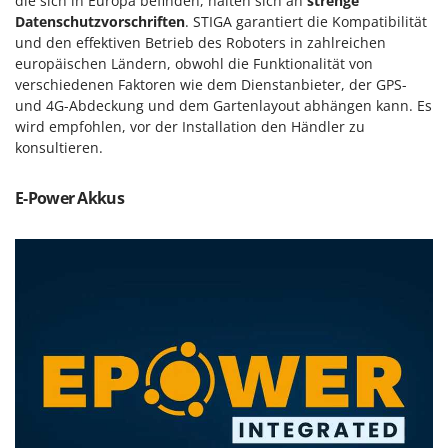
die sich in Europa befinden, halten sich an
strenge
Rato
Datenschutzvorschriften
. STIGA garantiert die Kompatibilität
Reber
und den effektiven Betrieb des Roboters in zahlreichen
europäischen Ländern, obwohl die Funktionalität von
Redback
verschiedenen Faktoren wie dem Dienstanbieter, der GPS-
Resto Italia
und 4G-Abdeckung und dem Gartenlayout abhängen kann. Es
wird empfohlen, vor der Installation den Händler zu
Ribimex
konsultieren.
Ripartrak
Ritter
E-Power Akkus
River Systems
Robomow
Rossofuoco
Rover Pompe
Royal Food
Ryobi
S
S.T.P.