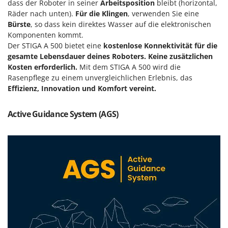
dass der Roboter in seiner
Arbeitsposition
bleibt (horizontal,
Forest Master
P
Räder nach unten).
Für die Klingen
, verwenden Sie eine
Palettengabeln für Traktoren
Francini
Bürste
, so dass kein direktes Wasser auf die elektronischen
Pelletpressen
Komponenten kommt.
Der STIGA A 500 bietet eine
kostenlose Konnektivität für die
G
Pflüge für Traktor
G3 Ferrari
gesamte Lebensdauer deines Roboters. Keine zusätzlichen
Planierschilder für Traktoren
Kosten erforderlich.
Mit dem STIGA A 500 wird die
Gardena
Rasenpflege zu einem unvergleichlichen Erlebnis, das
Plasmaschneider
Garofalo
Effizienz, Innovation und Komfort vereint.
Poolroboter
GeoTech
Pools
Active Guidance System (AGS)
GeoTech Pro
Poolstaubsauger
Gierre
Ginko - MGM
R
Rasenmäher
Gipeco
Rasensodenschneider
Girmi
Rasentraktoren Aufsitzmäher
Goodyear
Rasentrimmer - Kantenschneider
GRAEF
Rasentrimmer - Motorsensen - Freischneider
Gre