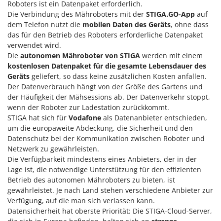
Roboters ist ein Datenpaket erforderlich.
Omas
Die Verbindung des Mähroboters mit der
STIGA.GO-App
auf
Ompagrill
dem Telefon nutzt die
mobilen Daten des Geräts
, ohne dass
das für den Betrieb des Roboters erforderliche Datenpaket
Ooni
verwendet wird.
Oriental Koshin
Die
autonomen Mähroboter von STIGA
werden mit einem
Outdoorchef
kostenlosen Datenpaket für die gesamte Lebensdauer des
Geräts
geliefert, so dass keine zusätzlichen Kosten anfallen.
P
Der Datenverbrauch hängt von der Größe des Gartens und
Palazzetti
der Häufigkeit der Mähsessions ab. Der Datenverkehr stoppt,
wenn der Roboter zur Ladestation zurückkommt.
Palumbo Pavi
STIGA hat sich für
Vodafone
als Datenanbieter entschieden,
Partisani
um die europaweite Abdeckung, die Sicherheit und den
Paterlini
Datenschutz bei der Kommunikation zwischen Roboter und
Netzwerk zu gewährleisten.
Philips
Die Verfügbarkeit mindestens eines Anbieters, der in der
Pramac
Lage ist, die notwendige Unterstützung für den effizienten
Betrieb des autonomen Mähroboters zu bieten, ist
Prismafood
gewährleistet. Je nach Land stehen verschiedene Anbieter zur
Verfügung, auf die man sich verlassen kann.
R
R.G.V.
Datensicherheit hat oberste Priorität: Die STIGA-Cloud-Server,