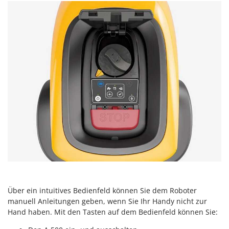
WIDU
Wiper EcoRobot
Wolf Garten
Wortex
Worx
Y
Yard Force
Z
Zanon
Zephir
ZGrills
Zodiac
Zomax
Über ein intuitives Bedienfeld können Sie dem Roboter
manuell Anleitungen geben, wenn Sie Ihr Handy nicht zur
Hand haben. Mit den Tasten auf dem Bedienfeld können Sie: