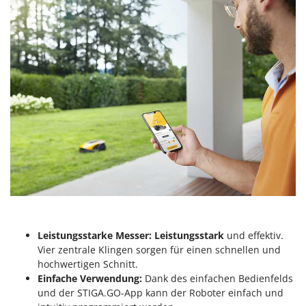
Spiralmac
Spring Protezione
Spyro
Stanley
Stiga
Stocker
Sunseeker
T
Tecla
TecnoGen
Tellarini Pompe
Telwin
Leistungsstarke Messer: Leistungsstark
und effektiv.
Vier zentrale Klingen sorgen für einen schnellen und
Tenco
hochwertigen Schnitt.
Tineco
Einfache Verwendung:
Dank des einfachen Bedienfelds
und der STIGA.GO-App kann der Roboter einfach und
Titania