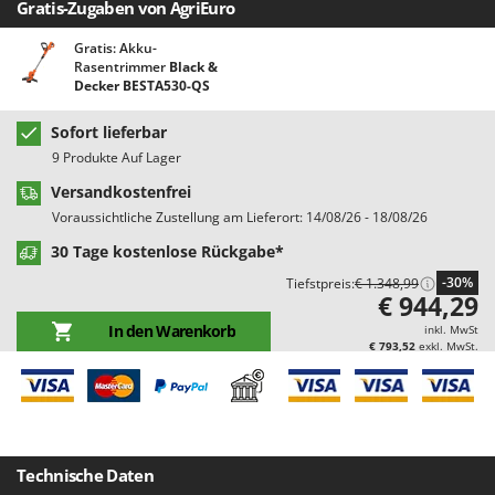
Gratis-Zugaben von AgriEuro
Bodenreinigungsmaschinen
Barbieri
Brutmaschinen Inkubatoren
Batavia
Gratis: Akku-
Rasentrimmer
Black &
Bürsten für den Außenbereich
Benassi
Decker BESTA530-QS
Beper
D
Sofort lieferbar
Dampfreiniger und Dampfbesen
Berkel
9 Produkte Auf Lager
Bernardi
Versandkostenfrei
E
Einachsschlepper
Bertolini Pumps
Voraussichtliche Zustellung am Lieferort: 14/08/26 - 18/08/26
Elektrische Tauchpumpen
Besser Vacuum
30 Tage kostenlose Rückgabe*
Erdbohrer
Bestway
-30%
Tiefstpreis:
€ 1.348,99
€ 944,29
Erntenetze für Obst und Oliven
Beta tools
In den Warenkorb
inkl. MwSt
Bissell
€ 793,52
exkl. MwSt.
F
Feder Grubber
Black & Decker
Feldspritzen für Pflanzenschutz
BlackStone
Fensterreiniger
Blue Bird
Fleischwolf
Technische Daten
Bomet