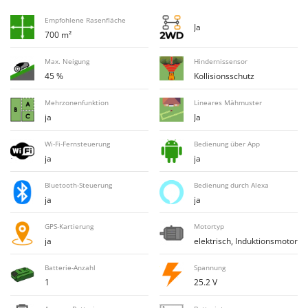
Flockenquetschen
Bosch
Empfohlene Rasenfläche
Furchenzieher für Traktoren
Ja
Brumi
700 m²
BullMach
G
Max. Neigung
Hindernissensor
Gartengrills
45 %
Kollisionsschutz
C
Gartenpumpen
C.EL.ME.
Mehrzonenfunktion
Lineares Mähmuster
Gebläsespritzen für Traktoren
Calory Forni
ja
Ja
Gerätehäuser
Campagnola
Wi-Fi-Fernsteuerung
Bedienung über App
Getreidemühlen
Campingaz
ja
ja
Grabenfräsen
Castelgarden
Bluetooth-Steuerung
Bedienung durch Alexa
Grubber - Tiefenlockerer
Castellari
ja
ja
Grubber für Traktor
Ceccato Olindo
GPS-Kartierung
Motortyp
Char-Broil
ja
elektrisch, Induktionsmotor
H
Häcksler
Classe
Batterie-Anzahl
Spannung
Handsägen auf Verlängerung
Clementi
1
25.2 V
Heckcontainer für Traktoren
Cofra