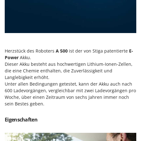
Santos
Sbaraglia
Schnitzer
Seven Italy
Shark
Shindaiwa
Herzstück des Roboters
A 500
ist der von Stiga patentierte
E-
Power
Akku.
Silky
Dieser Akku besteht aus hochwertigen Lithium-Ionen-Zellen,
Simatech
die eine Chemie enthalten, die Zuverlässigkeit und
Langlebigkeit erhöht.
Sirman
Unter allen Bedingungen getestet, kann der Akku auch nach
Skil
600 Ladevorgängen, vergleichbar mit zwei Ladevorgängen pro
Smartwood
Woche, über einen Zeitraum von sechs Jahren immer noch
sein Bestes geben.
Smeg
Snapper
Eigenschaften
Solidur
Spice Electronics