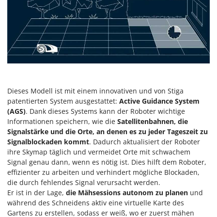
Reinigungsmaschinen für Fassaden, Fenster und PV-Anlagen
GreenBay
Rührtöpfe mit Elektrischem Rührwerk
Greenworks
Rupfmaschinen
GRIFO
S
GVS
Sämaschinen und Düngerstreuer
GYS
Scheibenpflüge
H
Schneefräsen
Dieses Modell ist mit einem innovativen und von Stiga
Hailo
patentierten System ausgestattet:
Active Guidance System
Schneeräumer
Helvi
(AGS)
. Dank dieses Systems kann der Roboter wichtige
Schrotmühlen - elektrisch
Informationen speichern, wie die
Satellitenbahnen, die
Henx
Schwader für Traktoren
Signalstärke und die Orte, an denen es zu jeder Tageszeit zu
HiKOKI
Signalblockaden kommt
. Dadurch aktualisiert der Roboter
Schweißgeräte
ihre Skymap täglich und vermeidet Orte mit schwachem
Honda
Seilwinden - Motorseilwinden
Signal genau dann, wenn es nötig ist. Dies hilft dem Roboter,
effizienter zu arbeiten und verhindert mögliche Blockaden,
I
Sichelmähwerke für Traktoren
Idromatic
die durch fehlendes Signal verursacht werden.
Sichelmulcher für Traktoren
Er ist in der Lage,
die Mähsessions autonom zu planen
und
Il-Tec
während des Schneidens aktiv eine virtuelle Karte des
Sortierer für Oliven
Imperia
Gartens zu erstellen, sodass er weiß, wo er zuerst mähen