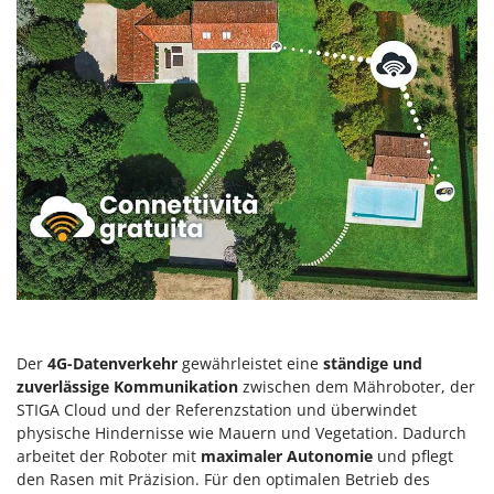
Mowox
MTD
N
New O.M.R.A.
Nilfisk
Ninja
Novatec
Novital
NuAir
NuovaFac
O
Der
4G-Datenverkehr
gewährleistet eine
ständige und
Officine Savioli
zuverlässige Kommunikation
zwischen dem Mähroboter, der
Oliviero
STIGA Cloud und der Referenzstation und überwindet
physische Hindernisse wie Mauern und Vegetation. Dadurch
Olix
arbeitet der Roboter mit
maximaler Autonomie
und pflegt
OMA
den Rasen mit Präzision. Für den optimalen Betrieb des