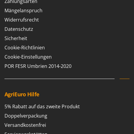
Zahlungsarten
Reinigungsmaschinen für Fassaden, Fenster und PV-Anlagen
GreenBay
Rührtöpfe mit Elektrischem Rührwerk
Mängelanspruch
Greenworks
Rupfmaschinen
Widerrufsrecht
GRIFO
Datenschutz
S
GVS
Sämaschinen und Düngerstreuer
Sicherheit
GYS
Scheibenpflüge
Cookie-Richtlinien
H
Schneefräsen
Cookie-Einstellungen
Hailo
Schneeräumer
POR FESR Umbrien 2014-2020
Helvi
Schrotmühlen - elektrisch
Henx
Schwader für Traktoren
HiKOKI
Schweißgeräte
AgriEuro Hilfe
Honda
Seilwinden - Motorseilwinden
5% Rabatt auf das zweite Produkt
I
Sichelmähwerke für Traktoren
Idromatic
Doppelverpackung
Sichelmulcher für Traktoren
Il-Tec
Versandkostenfrei
Sortierer für Oliven
Imperia