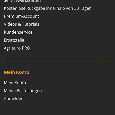
Servicewerkstätten
Sprühgeräte für Pflanzenbehandlung
Infaco
Kostenlose Rückgabe innerhalb von 30 Tagen
Stäubegeräte für Traktor
Intec
Premium-Account
Staubsauger - Elektrobesen
Intex
Videos & Tutorials
Iseki
T
Teppichreiniger und Teppichbodenreiniger
Kundenservice
Italyco
Thermische und mechanische Unkrautbrenner
Ersatzteile
ITM
Tomatenpressen
Agrieuro PRO
J
Tragbare Powerstationen
JOLLY ITALIA
Traktor-Heckenscheren mit Ausleger
K
Mein Konto
KAAZ
U
Umfüllpumpen
Karcher
Mein Konto
Umkehrfräsen
Kasco
Meine Bestellungen
Kemper
V
Abmelden
Vakuumiergeräte
Kenwood
Vertikutierer
Keter