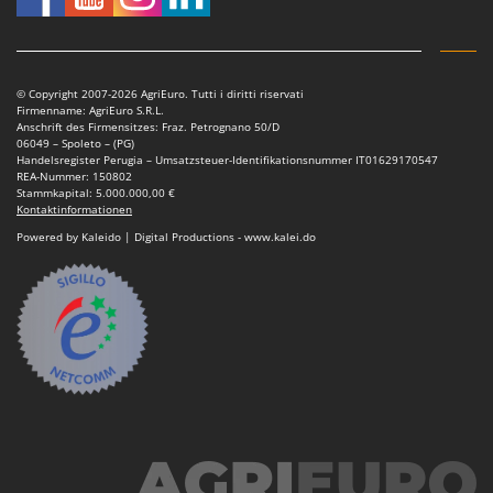
Mowox
MTD
N
© Copyright 2007-2026 AgriEuro. Tutti i diritti riservati
New O.M.R.A.
Firmenname: AgriEuro S.R.L.
Anschrift des Firmensitzes: Fraz. Petrognano 50/D
Nilfisk
06049 – Spoleto – (PG)
Handelsregister Perugia – Umsatzsteuer-Identifikationsnummer IT01629170547
Ninja
REA-Nummer: 150802
Stammkapital: 5.000.000,00 €
Novatec
Kontaktinformationen
Powered by Kaleido | Digital Productions - www.kalei.do
Novital
NuAir
NuovaFac
O
Officine Savioli
Oliviero
Olix
OMA