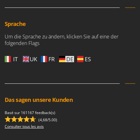
Vogelscheuchen - Vogelabwehr
KitchenAid
W
Komo
Wasserpumpen
Sprache
L
Wasserpumpen für Traktoren
Laica
Um die Sprache zu ändern, klicken Sie auf eine der
Wein- und Obstpressen
Lampacrescia - MGM
folgenden Flags
Wein- und Ölschichtenfilter
Landxcape
Weitere Produkte
IT
UK
FR
DE
ES
LAR Casalinghi
Wiesenwalzen für Traktor
Lavor
Wippsägen
Linea VZ
Wurstfüller
Lisam
Z
Lotusgrill
Das sagen unsere Kunden
Zerstäuber
M
Zinkeneggen
Basé sur 161167 feedback(s)
M.A.I.BO.
(4,68/5.00)
Zubehör für Rasentraktoren
Macom
Consulter tous les avis
Macte Ovens