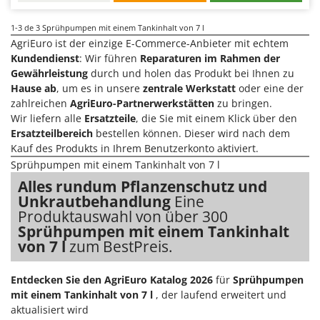
Klimaanlagen – Klimageräte
E
Knetmaschinen
1-3
de 3 Sprühpumpen mit einem Tankinhalt von 7 l
Echo
AgriEuro ist der einzige E-Commerce-Anbieter mit echtem
Knochensägen
EcoFlow
Kundendienst
: Wir führen
Reparaturen im Rahmen der
Kompressoren - elektrisch
Gewährleistung
durch und holen das Produkt bei Ihnen zu
Edilmark
Hause ab
, um es in unsere
zentrale Werkstatt
oder eine der
Kompressoren für Ernte und Baumschnitt
Effeuno
zahlreichen
AgriEuro-Partnerwerkstätten
zu bringen.
Kreiseleggen
Einhell
Wir liefern alle
Ersatzteile
, die Sie mit einem Klick über den
Ersatzteilbereich
bestellen können. Dieser wird nach dem
Küchenreiben - elektrisch
Elegen
Kauf des Produkts in Ihrem Benutzerkonto aktiviert.
Kükenaufzuchtboxen
Energy Gruppi
Sprühpumpen mit einem Tankinhalt von 7 l
Enotecnica Pillan
Alles rundum Pflanzenschutz und
L
Laderampe aus Aluminium
Unkrautbehandlung
Eine
Eschenfelder
Produktauswahl von über 300
Laubsauger - Laubbläser
EuroMech
Sprühpumpen mit einem Tankinhalt
Laubsauger auf Rädern
von 7 l
zum BestPreis.
Eurosystems
Luftentfeuchter
F
Entdecken Sie den AgriEuro Katalog 2026
für
Sprühpumpen
Luftkühler
FAC
mit einem Tankinhalt von 7 l
, der laufend erweitert und
Fama Industrie
aktualisiert wird