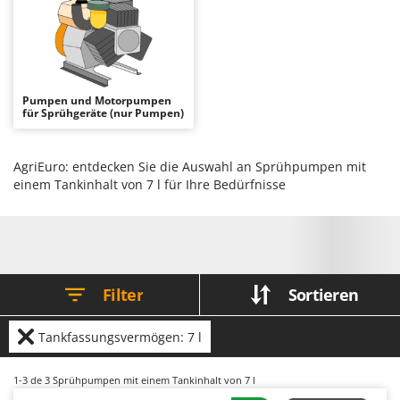
Astscheren
Ambrogio Robot
Atemschutzgeräte
Annovi Reverberi
Aufroller für Olivennetze
ANTHBOT
Aufschnittmaschinen
Archman
Pumpen und Motorpumpen
für Sprühgeräte (nur Pumpen)
Auslegemulcher für Traktoren
Arco
Äxte - Beile und Spalthammer
Ardes
AgriEuro: entdecken Sie die Auswahl an Sprühpumpen mit
Argo
einem Tankinhalt von 7 l für Ihre Bedürfnisse
B
Balkenmäher
Ariete
Bandsägen
Artus
Batterieladegeräte - Starthilfegeräte
Attila
Baum- und Astscheren - manuell
Ausonia
Filter
Sortieren
Baumscheren - pneumatisch
Awelco
Baumstumpffräsen
Tankfassungsvermögen: 7 l
B
Bindezangen - elektrisch
Baesso
1-3
de 3 Sprühpumpen mit einem Tankinhalt von 7 l
Bodenfräsen für Traktor
Bahco