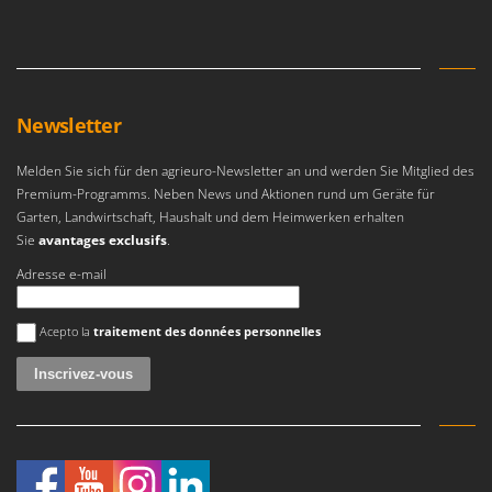
Makita
MAMMAMIA
Marcato
Marina Systems
Newsletter
Master
Melden Sie sich für den agrieuro-Newsletter an und werden Sie Mitglied des
Mastercook
Premium-Programms. Neben News und Aktionen rund um Geräte für
McCulloch
Garten, Landwirtschaft, Haushalt und dem Heimwerken erhalten
Sie
avantages exclusifs
.
MCH
Adresse e-mail
Michelin
Mille
Une erreur est survenue
Acepto la
traitement des données personnelles
Minox
Mockmill
More than chef
MOSA
MOVA