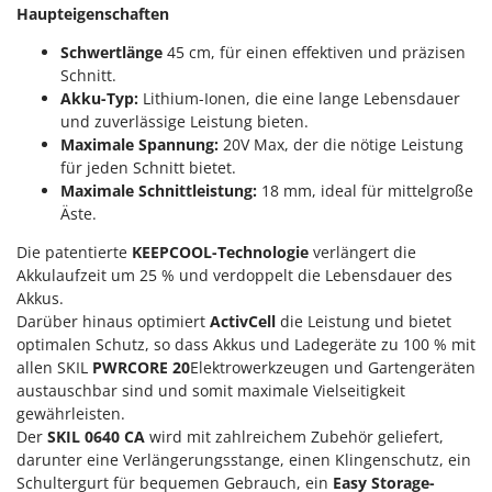
M
Mähroboter
Haupteigenschaften
Famag
Maisentkörnungsmaschinen
Famur
Schwertlänge
45 cm, für einen effektiven und präzisen
Manuelle Heckenscheren
Schnitt.
FARMER
Akku-Typ:
Lithium-Ionen, die eine lange Lebensdauer
Mehrzweck-Sauggeräte
FBC
und zuverlässige Leistung bieten.
Minibacköfen
Maximale Spannung:
20V Max, der die nötige Leistung
Ferrari Group
für jeden Schnitt bietet.
Motorhacken - Gartenfräsen
Ferroni
Maximale Schnittleistung:
18 mm, ideal für mittelgroße
Motorspritzen
Äste.
Ferrua
Mulcher für Traktor
FIAC
Die patentierte
KEEPCOOL-Technologie
verlängert die
Akkulaufzeit um 25 % und verdoppelt die Lebensdauer des
FIEM
N
Akkus.
Notstromaggregat
Fimar
Darüber hinaus optimiert
ActivCell
die Leistung und bietet
Nudelmaschinen
optimalen Schutz, so dass Akkus und Ladegeräte zu 100 % mit
FINI
allen SKIL
PWRCORE 20
Elektrowerkzeugen und Gartengeräten
Fiorentini
O
austauschbar sind und somit maximale Vielseitigkeit
Obstmühlen Obsthäcksler Obstmuser
Fiskars
gewährleisten.
Obstpressen
Der
SKIL 0640 CA
wird mit zahlreichem Zubehör geliefert,
Flymo
darunter eine Verlängerungsstange, einen Klingenschutz, ein
Olivenernter und Schüttler
Fontana Forni
Schultergurt für bequemen Gebrauch, ein
Easy Storage-