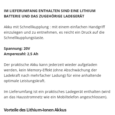
Vogelscheuchen - Vogelabwehr
KitchenAid
IM LIEFERUMFANG ENTHALTEN SIND EINE LITHIUM
W
Komo
Wasserpumpen
BATTERIE UND DAS ZUGEHÖRIGE LADEGERÄT
L
Wasserpumpen für Traktoren
Laica
Akku mit Schnellkupplung : mit einem einfachen Handgriff
Wein- und Obstpressen
einzulegen und zu entnehmen, es reicht ein Druck auf die
Lampacrescia - MGM
Schnellkupplungstaste.
Wein- und Ölschichtenfilter
Landxcape
Weitere Produkte
Spannung: 20V
LAR Casalinghi
Wiesenwalzen für Traktor
Amperezahl: 2,5 Ah
Lavor
Wippsägen
Linea VZ
Der praktische Akku kann jederzeit wieder aufgeladen
Wurstfüller
werden, kein Memory-Effekt (ohne Abschwächung der
Lisam
Ladekraft nach mehrfacher Ladung) für eine anhaltende
Z
Lotusgrill
optimale Leistungskraft.
Zerstäuber
M
Zinkeneggen
Im Lieferumfang ist ein praktisches Ladegerät enthalten (wird
M.A.I.BO.
an das Hausstromnetz wie ein Mobiltelefon angeschlossen).
Zubehör für Rasentraktoren
Macom
Vorteile des Lithium-Ionen Akkus
Macte Ovens