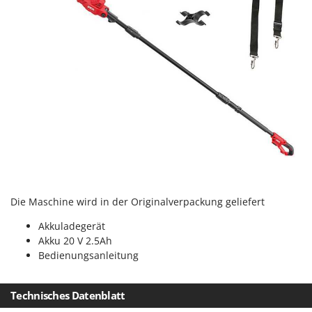
Spiralmac
Spring Protezione
Spyro
Stanley
Stiga
Stocker
Sunseeker
T
Tecla
TecnoGen
Die Maschine wird in der Originalverpackung geliefert
Tellarini Pompe
Akkuladegerät
Telwin
Akku 20 V 2.5Ah
Bedienungsanleitung
Tenco
Tineco
Technisches Datenblatt
Titania