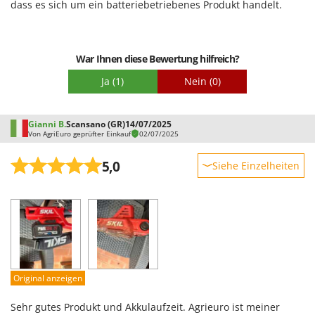
dass es sich um ein batteriebetriebenes Produkt handelt.
Schwierigkeitsgrad Zusammenbau
Verpackung
War Ihnen diese Bewertung hilfreich?
Ja
(1)
Nein
(0)
Gianni B.
Scansano (GR)
14/07/2025
Von AgriEuro geprüfter Einkauf
02/07/2025
5,0
Siehe Einzelheiten
Robustheit
Leistung
Benutzerfreundlichkeit
Qualität / Preis
Schwierigkeitsgrad Zusammenbau
Original anzeigen
Verpackung
Sehr gutes Produkt und Akkulaufzeit. Agrieuro ist meiner