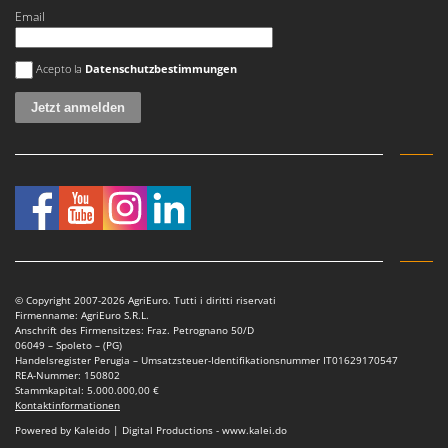
Email
Es ist ein Fehler aufgetreten
Acepto la
Datenschutzbestimmungen
© Copyright 2007-2026 AgriEuro. Tutti i diritti riservati
Firmenname: AgriEuro S.R.L.
Anschrift des Firmensitzes: Fraz. Petrognano 50/D
06049 – Spoleto – (PG)
Handelsregister Perugia – Umsatzsteuer-Identifikationsnummer IT01629170547
REA-Nummer: 150802
Stammkapital: 5.000.000,00 €
Kontaktinformationen
Powered by Kaleido | Digital Productions - www.kalei.do