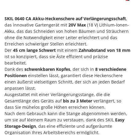
Klimaanlagen – Klimageräte
E
Knetmaschinen
Echo
SKIL 0640 CA Akku-Heckenschere auf Verlängerungsschaft
,
Knochensägen
EcoFlow
das innovative Gartengerät mit
20V Max
(18 V) Lithium-Ionen-
Kompressoren - elektrisch
Akku, das das Schneiden von hohen Bäumen und Sträuchern
Edilmark
ohne die Notwendigkeit einer Leiter erleichtert und das
Kompressoren für Ernte und Baumschnitt
Effeuno
Erreichen schwieriger Stellen erleichtert.
Kreiseleggen
Einhell
Der
45 cm lange Schwert
mit einem
Zahnabstand von 18 mm
ist so konzipiert, dass sie Äste effizient und präzise
Küchenreiben - elektrisch
Elegen
bearbeitet.
Kükenaufzuchtboxen
Energy Gruppi
Dank des
schwenkbaren Kopfes
, der sich in
8 verschiedene
Positionen
einstellen lässt, garantiert diese Heckenschere
Enotecnica Pillan
L
einen äußerst vielseitigen Schnitt, der sich an jeden Bedarf
Laderampe aus Aluminium
Eschenfelder
anpassen lässt.
Laubsauger - Laubbläser
Ausgestattet mit einer Verlängerungsstange, die die
EuroMech
Gesamtlänge des Geräts auf
bis zu 3 Meter
verlängert, so
Laubsauger auf Rädern
Eurosystems
dass Sie mühelos große Höhen erreichen können.
Luftentfeuchter
Nach dem Gebrauch kann die Stange abgenommen werden,
F
Luftkühler
um sie auf kleinem Raum zu verstauen, dank des SKIL
Easy
FAC
Storage-Design
, das eine effiziente und aufgeräumte
Fama Industrie
Organisation Ihres Arbeitsbereichs ermöglicht.