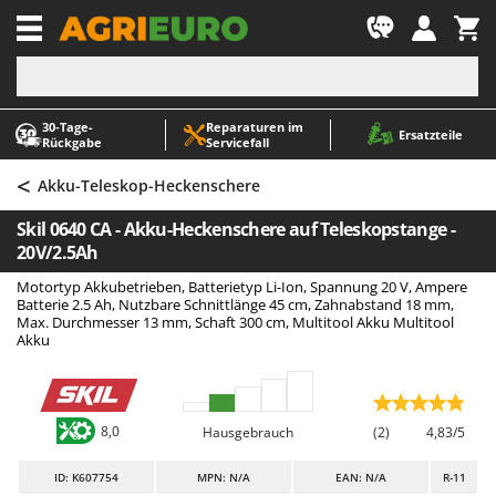
-1
30‑Tage-
Reparaturen im
A
A
Ersatzteile
Rückgabe
Servicefall
Abbeermaschinen - Traubenmühlen
ABAC
<
Abfüllgeräte
AgriEuro Premium
Akku-Teleskop-Heckenschere
Akku Gartenscheren
AgriEuro TOP-LINE
Skil 0640 CA - Akku-Heckenschere auf Teleskopstange -
Akku Gras- und Strauchscheren
AGT
20V/2.5Ah
Akku-Stichsägen
Aima
Motortyp Akkubetrieben, Batterietyp Li-Ion, Spannung 20 V, Ampere
Batterie 2.5 Ah, Nutzbare Schnittlänge 45 cm, Zahnabstand 18 mm,
Allzwecktransporter - Motorschubkarren
Airmec
Max. Durchmesser 13 mm, Schaft 300 cm, Multitool Akku Multitool
Akku
Alu-Teleskopleitern
AL-KO
Anbaubagger Heckbagger für Traktoren
ALA 2000
Arbeitsschutzkleidung
Alce
8,0
Hausgebrauch
(2)
4,83/5
Aschesauger
Alpina
Astkettensägen - Hochentaster
Ama
ID
: K607754
MPN: N/A
EAN: N/A
R-11