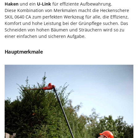
Haken
und ein
U-Link
für effiziente Aufbewahrung.
Forest Master
P
Palettengabeln für Traktoren
Diese Kombination von Merkmalen macht die Heckenschere
Francini
SKIL 0640 CA zum perfekten Werkzeug für alle, die Effizienz,
Pelletpressen
Komfort und hohe Leistung bei der Grünpflege suchen. Das
G
Pflüge für Traktor
Schneiden von hohen Bäumen und Sträuchern wird so zu
G3 Ferrari
einer einfachen und sicheren Aufgabe.
Planierschilder für Traktoren
Gardena
Plasmaschneider
Garofalo
Hauptmerkmale
Poolroboter
GeoTech
Pools
GeoTech Pro
Poolstaubsauger
Gierre
Ginko - MGM
R
Rasenmäher
Gipeco
Rasensodenschneider
Girmi
Rasentraktoren Aufsitzmäher
Goodyear
Rasentrimmer - Kantenschneider
GRAEF
Rasentrimmer - Motorsensen - Freischneider
Gre