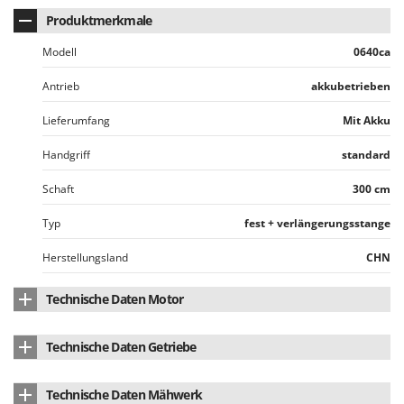
Tornado
Produktmerkmale
Tre Spade
Modell
0640ca
Trev - Abrek - TecnoVIR
Antrieb
akkubetrieben
Trotec
Troy-Bilt
Lieferumfang
Mit Akku
Handgriff
standard
U
Udor
Schaft
300 cm
Unger
Typ
fest + verlängerungsstange
V
Verdemax
Herstellungsland
CHN
Vesco
Technische Daten Motor
Volpi
Motormarke
skil
W
Technische Daten Getriebe
Waldner
Motortyp
Akkubetrieben
Herstellungsland
CHN
Weber
Technische Daten Mähwerk
Batterietyp
Li-Ion