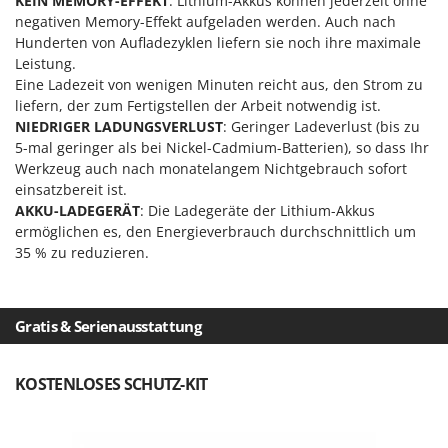
KEIN MEMORY-EFFEKT
: Lithium-Akkus können jederzeit ohne
Omas
negativen Memory-Effekt aufgeladen werden. Auch nach
Ompagrill
Hunderten von Aufladezyklen liefern sie noch ihre maximale
Leistung.
Ooni
Eine Ladezeit von wenigen Minuten reicht aus, den Strom zu
Oriental Koshin
liefern, der zum Fertigstellen der Arbeit notwendig ist.
NIEDRIGER LADUNGSVERLUST
: Geringer Ladeverlust (bis zu
Outdoorchef
5-mal geringer als bei Nickel-Cadmium-Batterien), so dass Ihr
Werkzeug auch nach monatelangem Nichtgebrauch sofort
P
Palazzetti
einsatzbereit ist.
AKKU-LADEGERÄT
: Die Ladegeräte der Lithium-Akkus
Palumbo Pavi
ermöglichen es, den Energieverbrauch durchschnittlich um
Partisani
35 % zu reduzieren.
Paterlini
Philips
Gratis & Serienausstattung
Pramac
Prismafood
KOSTENLOSES SCHUTZ-KIT
R
R.G.V.