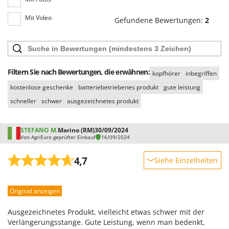
Mit Video
Gefundene Bewertungen:
2
Filtern Sie nach Bewertungen, die erwähnen:
kopfhörer
inbegriffen
kostenlose geschenke
batteriebetriebenes produkt
gute leistung
schneller
schwer
ausgezeichnetes produkt
STEFANO M.
Marino (RM)
30/09/2024
Von AgriEuro geprüfter Einkauf
16/09/2024
4,7
Siehe Einzelheiten
Robustheit
Original anzeigen
Leistung
Benutzerfreundlichkeit
Ausgezeichnetes Produkt, vielleicht etwas schwer mit der
Qualität / Preis
Verlängerungsstange. Gute Leistung, wenn man bedenkt,