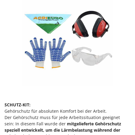
Rato
Reber
Redback
Resto Italia
Ribimex
Ripartrak
Ritter
River Systems
Robomow
Rossofuoco
Rover Pompe
Royal Food
SCHUTZ-KIT:
Ryobi
Gehörschutz für absoluten Komfort bei der Arbeit.
Der Gehörschutz muss für jede Arbeitssituation geeignet
sein: In diesem Fall wurde der
mitgelieferte Gehörschutz
S
S.T.P.
speziell entwickelt, um die Lärmbelastung während der