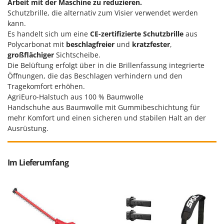
Arbeit mit der Maschine zu reduzieren.
Santos
Schutzbrille, die alternativ zum Visier verwendet werden
Sbaraglia
kann.
Es handelt sich um eine
CE-zertifizierte Schutzbrille
aus
Schnitzer
Polycarbonat mit
beschlagfreier
und
kratzfester
,
Seven Italy
großflächiger
Sichtscheibe.
Shark
Die Belüftung erfolgt über in die Brillenfassung integrierte
Öffnungen, die das Beschlagen verhindern und den
Shindaiwa
Tragekomfort erhöhen.
Silky
AgriEuro-Halstuch aus 100 % Baumwolle
Handschuhe aus Baumwolle mit Gummibeschichtung für
Simatech
mehr Komfort und einen sicheren und stabilen Halt an der
Sirman
Ausrüstung.
Skil
Smartwood
Im Lieferumfang
Smeg
Snapper
Solidur
Spice Electronics