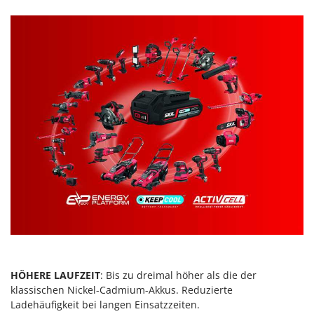
Makita
MAMMAMIA
Marcato
Marina Systems
Master
Mastercook
McCulloch
MCH
Michelin
Mille
Minox
Mockmill
More than chef
HÖHERE LAUFZEIT
: Bis zu dreimal höher als die der
MOSA
klassischen Nickel-Cadmium-Akkus. Reduzierte
MOVA
Ladehäufigkeit bei langen Einsatzzeiten.