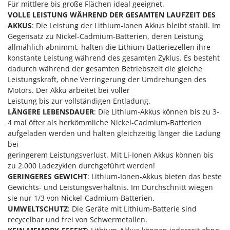
Für mittlere bis große Flächen ideal geeignet.
Mowox
VOLLE LEISTUNG WÄHREND DER GESAMTEN LAUFZEIT DES
MTD
AKKUS
: Die Leistung der Lithium-Ionen Akkus bleibt stabil. Im
Gegensatz zu Nickel-Cadmium-Batterien, deren Leistung
N
allmählich abnimmt, halten die Lithium-Batteriezellen ihre
New O.M.R.A.
konstante Leistung während des gesamten Zyklus. Es besteht
Nilfisk
dadurch während der gesamten Betriebszeit die gleiche
Leistungskraft, ohne Verringerung der Umdrehungen des
Ninja
Motors. Der Akku arbeitet bei voller
Novatec
Leistung bis zur vollständigen Entladung.
LÄNGERE LEBENSDAUER
: Die Lithium-Akkus können bis zu 3-
Novital
4 mal öfter als herkömmliche Nickel-Cadmium-Batterien
NuAir
aufgeladen werden und halten gleichzeitig länger die Ladung
bei
NuovaFac
geringerem Leistungsverlust. Mit Li-Ionen Akkus können bis
zu 2.000 Ladezyklen durchgeführt werden!
O
Officine Savioli
GERINGERES GEWICHT
: Lithium-Ionen-Akkus bieten das beste
Gewichts- und Leistungsverhältnis. Im Durchschnitt wiegen
Oliviero
sie nur 1/3 von Nickel-Cadmium-Batterien.
Olix
UMWELTSCHUTZ
: Die Geräte mit Lithium-Batterie sind
recycelbar und frei von Schwermetallen.
OMA