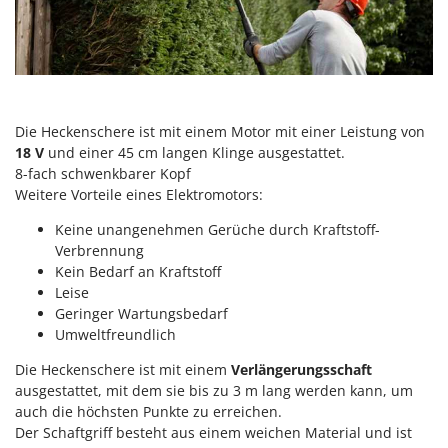
Reinigungsmaschinen für Fassaden, Fenster und PV-Anlagen
GreenBay
Rührtöpfe mit Elektrischem Rührwerk
Greenworks
Rupfmaschinen
GRIFO
S
GVS
Sämaschinen und Düngerstreuer
Die Heckenschere ist mit einem Motor mit einer Leistung von
GYS
Scheibenpflüge
18 V
und einer 45 cm langen Klinge ausgestattet.
8-fach schwenkbarer Kopf
H
Schneefräsen
Hailo
Weitere Vorteile eines Elektromotors:
Schneeräumer
Helvi
Keine unangenehmen Gerüche durch Kraftstoff-
Schrotmühlen - elektrisch
Verbrennung
Henx
Schwader für Traktoren
Kein Bedarf an Kraftstoff
HiKOKI
Leise
Schweißgeräte
Geringer Wartungsbedarf
Honda
Seilwinden - Motorseilwinden
Umweltfreundlich
I
Sichelmähwerke für Traktoren
Die Heckenschere ist mit einem
Verlängerungsschaft
Idromatic
Sichelmulcher für Traktoren
ausgestattet, mit dem sie bis zu 3 m lang werden kann, um
Il-Tec
auch die höchsten Punkte zu erreichen.
Sortierer für Oliven
Imperia
Der Schaftgriff besteht aus einem weichen Material und ist