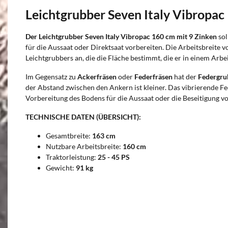
Leichtgrubber Seven Italy Vibropac
Der Leichtgrubber Seven Italy Vibropac 160 cm mit 9 Zinken
sol
für die Aussaat oder Direktsaat vorbereiten. Die Arbeitsbreite 
Leichtgrubbers an, die die Fläche bestimmt, die er in einem Arbe
Im Gegensatz zu
Ackerfräsen
oder
Federfräsen
hat der
Federgru
der Abstand zwischen den Ankern ist kleiner. Das vibrierende F
Vorbereitung des Bodens für die Aussaat oder die Beseitigung
TECHNISCHE DATEN (ÜBERSICHT):
Gesamtbreite:
163 cm
Nutzbare Arbeitsbreite:
160 cm
Traktorleistung:
25 - 45 PS
Gewicht:
91 kg