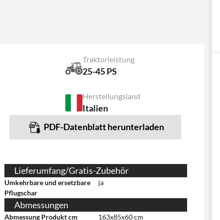
Traktorleistung
25-45 PS
Herstellungsland
Italien
PDF-Datenblatt herunterladen
Lieferumfang/Gratis-Zubehör
Umkehrbare und ersetzbare
ja
Pflugschar
Abmessungen
Abmessung Produkt cm
163x85x60 cm