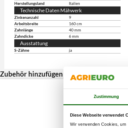
Herstellungsland
Italien
Technische Daten Mähwerk
Zinkenanzahl
9
Arbeitsbreite
160 cm
Zahnlänge
40 mm
Zahndicke
6 mm
Ausstattung
S-Zähne
ja
Zubehör hinzufügen und Rabatt erhalten
Zustimmung
Diese Webseite verwendet 
Wir verwenden Cookies, um I