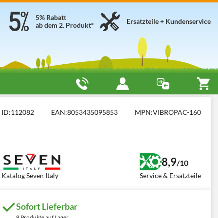
5% Rabatt
Ersatzteile + Kundenservice
ab dem 2. Produkt*
y Vibropac 160 cm
ID:
112082
EAN:
8053435095853
MPN:
VIBROPAC-160
8,9
/10
Katalog Seven Italy
Service & Ersatzteile
Sofort Lieferbar
8 Produkte auf Lager