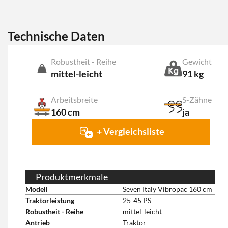
Technische Daten
Robustheit - Reihe
Gewicht
mittel-leicht
91 kg
Arbeitsbreite
S-Zähne
160 cm
ja
+ Vergleichsliste
Produktmerkmale
Modell
Seven Italy Vibropac 160 cm
Traktorleistung
25-45 PS
Robustheit - Reihe
mittel-leicht
Antrieb
Traktor