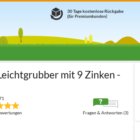
30 Tage kostenlose Rückgabe
(für Premiumkunden)
ktor
Grubber für Traktor
Leichtgrubber
Seven Italy Seven Ital
Leichtgrubber mit 9 Zinken -
71
ewertungen
Fragen & Antworten (3)