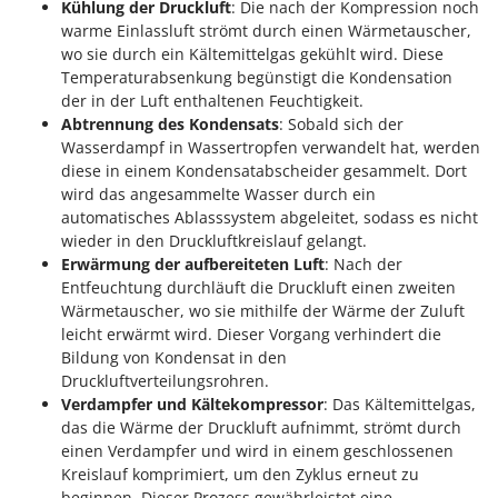
Kühlung der Druckluft
: Die nach der Kompression noch
Tornado
warme Einlassluft strömt durch einen Wärmetauscher,
Tre Spade
wo sie durch ein Kältemittelgas gekühlt wird. Diese
Temperaturabsenkung begünstigt die Kondensation
Trev - Abrek - TecnoVIR
der in der Luft enthaltenen Feuchtigkeit.
Trotec
Abtrennung des Kondensats
: Sobald sich der
Troy-Bilt
Wasserdampf in Wassertropfen verwandelt hat, werden
diese in einem Kondensatabscheider gesammelt. Dort
U
wird das angesammelte Wasser durch ein
Udor
automatisches Ablasssystem abgeleitet, sodass es nicht
wieder in den Druckluftkreislauf gelangt.
Unger
Erwärmung der aufbereiteten Luft
: Nach der
Entfeuchtung durchläuft die Druckluft einen zweiten
V
Verdemax
Wärmetauscher, wo sie mithilfe der Wärme der Zuluft
leicht erwärmt wird. Dieser Vorgang verhindert die
Vesco
Bildung von Kondensat in den
Volpi
Druckluftverteilungsrohren.
Verdampfer und Kältekompressor
: Das Kältemittelgas,
W
das die Wärme der Druckluft aufnimmt, strömt durch
Waldner
einen Verdampfer und wird in einem geschlossenen
Weber
Kreislauf komprimiert, um den Zyklus erneut zu
beginnen. Dieser Prozess gewährleistet eine