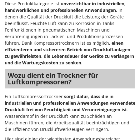
Rato
Diese Produktkategorie ist
unverzichtbar in industriellen,
handwerklichen und professionellen Anwendungen
, in
Reber
denen die Qualität der Druckluft die Leistung der Geräte
Redback
beeinflusst. Feuchte Luft kann zu Korrosion in Tanks,
Fehlfunktionen in pneumatischen Maschinen und
Resto Italia
Verunreinigungen in Lackier- und Produktionsprozessen
Ribimex
führen. Dank Kompressortrocknern ist es möglich,
einen
Ripartrak
effizienteren und sichereren Betrieb von Druckluftanlagen
zu gewährleisten
,
die Lebensdauer der Geräte zu verlängern
Ritter
und die Wartungskosten zu senken.
River Systems
Wozu dient ein Trockner für
Robomow
Luftkompressoren?
Rossofuoco
Rover Pompe
Ein Luftkompressortrockner
sorgt dafür, dass die in
industriellen und professionellen Anwendungen verwendete
Royal Food
Druckluft frei von Feuchtigkeit und Verunreinigungen ist
.
Ryobi
Wasserdampf in der Druckluft kann zu Schäden an
Maschinen führen, die Arbeitsqualität beeinträchtigen und
S
die Effizienz von Druckluftwerkzeugen verringern.
S.T.P.
Hier sind einige der wichtigsten Anwendungsbereiche: