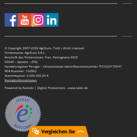
© Copyright 2007-2026 AgriEuro. Tutti i diritti riservati
Firmenname: AgriEuro S.R.L.
Anschrift des Firmensitzes: Fraz. Petrognano 50/D
06049 – Spoleto – (PG)
Handelsregister Perugia – Umsatzsteuer-Identifikationsnummer IT01629170547
REA-Nummer: 150802
Stammkapital: 5.000.000,00 €
Kontaktinformationen
Powered by Kaleido | Digital Productions - www.kalei.do
Vergleichen Sie