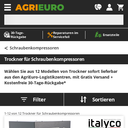
-1
30‑Tage-
Reparaturen im
A
A
Ersatzteile
Rückgabe
Servicefall
Abbeermaschinen - Traubenmühlen
ABAC
<
Abfüllgeräte
AgriEuro Premium
Schraubenkompressoren
Akku Gartenscheren
AgriEuro TOP-LINE
Trockner für Schraubenkompressoren
Akku Gras- und Strauchscheren
AGT
Wählen Sie aus 12 Modellen von Trockner sofort lieferbar
Akku-Stichsägen
Aima
aus den AgriEuro-Logistikzentren, mit Gratis Versand +
Allzwecktransporter - Motorschubkarren
Airmec
Kostenfreie 30-Tage-Rückgabe*
Alu-Teleskopleitern
AL-KO
Anbaubagger Heckbagger für Traktoren
ALA 2000
Filter
Sortieren
Arbeitsschutzkleidung
Alce
1-12
von 12 Trockner für Schraubenkompressoren
Aschesauger
Alpina
Astkettensägen - Hochentaster
Ama