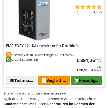
Mowox
MTD
(2)
4,75/5
N
New O.M.R.A.
Nilfisk
Ninja
FIAC EDRY 12 - Kältetrockner für Druckluft
Novatec
Novital
Innerhalb von 10 - 12 Arbeitstagen ab Bestellabschluss
€ 891,26
Kostenlose Lieferung
MwSt.
NuAir
inkl.
R-65
NuovaFac
€ 748,96
exkl. MwSt.
O
Technische Daten
Vergleichen Sie
Hinzufügen
Officine Savioli
Oliviero
1-12
von 12 Trockner für Schraubenkompressoren
Olix
AgriEuro ist der einzige E-Commerce-Anbieter mit echtem
OMA
Kundendienst
: Wir führen
Reparaturen im Rahmen der