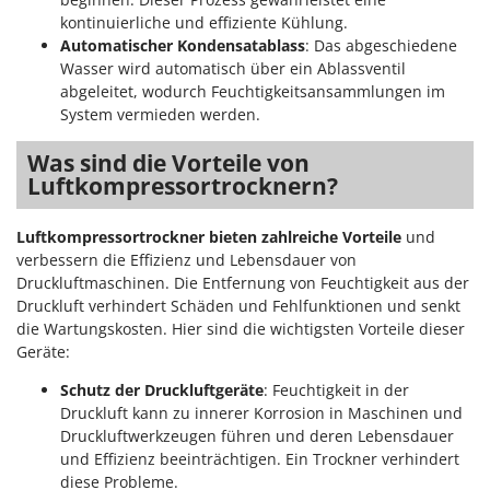
WIDU
kontinuierliche und effiziente Kühlung.
Wiper EcoRobot
Automatischer Kondensatablass
: Das abgeschiedene
Wasser wird automatisch über ein Ablassventil
Wolf Garten
abgeleitet, wodurch Feuchtigkeitsansammlungen im
Wortex
System vermieden werden.
Worx
Was sind die Vorteile von
Luftkompressortrocknern?
Y
Yard Force
Luftkompressortrockner bieten zahlreiche Vorteile
und
Z
verbessern die Effizienz und Lebensdauer von
Zanon
Druckluftmaschinen. Die Entfernung von Feuchtigkeit aus der
Zephir
Druckluft verhindert Schäden und Fehlfunktionen und senkt
die Wartungskosten. Hier sind die wichtigsten Vorteile dieser
ZGrills
Geräte:
Zodiac
Schutz der Druckluftgeräte
: Feuchtigkeit in der
Zomax
Druckluft kann zu innerer Korrosion in Maschinen und
Druckluftwerkzeugen führen und deren Lebensdauer
und Effizienz beeinträchtigen. Ein Trockner verhindert
diese Probleme.