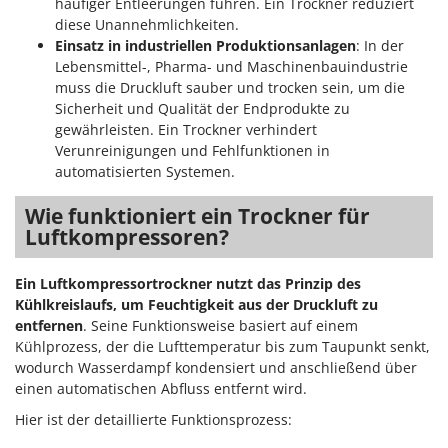
häufiger Entleerungen führen. Ein Trockner reduziert
Spiralmac
diese Unannehmlichkeiten.
Spring Protezione
Einsatz in industriellen Produktionsanlagen
: In der
Lebensmittel-, Pharma- und Maschinenbauindustrie
Spyro
muss die Druckluft sauber und trocken sein, um die
Stanley
Sicherheit und Qualität der Endprodukte zu
gewährleisten. Ein Trockner verhindert
Stiga
Verunreinigungen und Fehlfunktionen in
Stocker
automatisierten Systemen.
Sunseeker
Wie funktioniert ein Trockner für
Luftkompressoren?
T
Tecla
TecnoGen
Ein Luftkompressortrockner nutzt das Prinzip des
Kühlkreislaufs, um Feuchtigkeit aus der Druckluft zu
Tellarini Pompe
entfernen
. Seine Funktionsweise basiert auf einem
Telwin
Kühlprozess, der die Lufttemperatur bis zum Taupunkt senkt,
wodurch Wasserdampf kondensiert und anschließend über
Tenco
einen automatischen Abfluss entfernt wird.
Tineco
Hier ist der detaillierte Funktionsprozess:
Titania