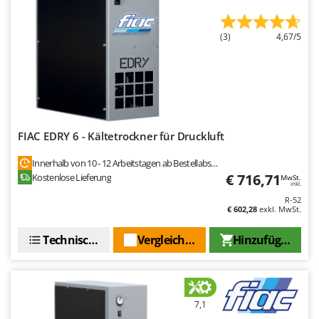
Makita
MAMMAMIA
(3)
4,67/5
Marcato
Marina Systems
Master
Mastercook
McCulloch
FIAC EDRY 6 - Kältetrockner für Druckluft
MCH
Innerhalb von 10 - 12 Arbeitstagen ab Bestellabschluss
€ 716,71
Kostenlose Lieferung
Michelin
MwSt.
inkl.
Mille
R-52
€ 602,28
exkl. MwSt.
Minox
Technische Daten
Vergleichen Sie
Hinzufügen
Mockmill
More than chef
MOSA
7,1
MOVA