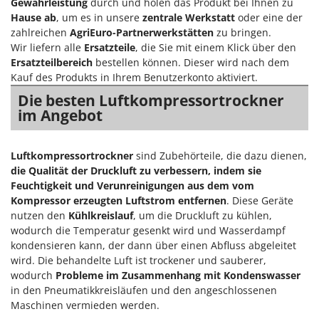
Gewährleistung
durch und holen das Produkt bei Ihnen zu
Omas
Hause ab
, um es in unsere
zentrale Werkstatt
oder eine der
Ompagrill
zahlreichen
AgriEuro-Partnerwerkstätten
zu bringen.
Wir liefern alle
Ersatzteile
, die Sie mit einem Klick über den
Ooni
Ersatzteilbereich
bestellen können. Dieser wird nach dem
Oriental Koshin
Kauf des Produkts in Ihrem Benutzerkonto aktiviert.
Outdoorchef
Die besten Luftkompressortrockner
im Angebot
P
Palazzetti
Palumbo Pavi
Luftkompressortrockner
sind Zubehörteile, die dazu dienen,
die Qualität der Druckluft zu verbessern, indem sie
Partisani
Feuchtigkeit und Verunreinigungen aus dem vom
Paterlini
Kompressor erzeugten Luftstrom entfernen
. Diese Geräte
nutzen den
Kühlkreislauf
, um die Druckluft zu kühlen,
Philips
wodurch die Temperatur gesenkt wird und Wasserdampf
Pramac
kondensieren kann, der dann über einen Abfluss abgeleitet
wird. Die behandelte Luft ist trockener und sauberer,
Prismafood
wodurch
Probleme im Zusammenhang mit Kondenswasser
in den Pneumatikkreisläufen und den angeschlossenen
R
R.G.V.
Maschinen vermieden werden.