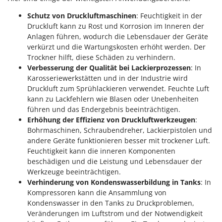
Santos
Schutz von Druckluftmaschinen
: Feuchtigkeit in der
Sbaraglia
Druckluft kann zu Rost und Korrosion im Inneren der
Schnitzer
Anlagen führen, wodurch die Lebensdauer der Geräte
verkürzt und die Wartungskosten erhöht werden. Der
Seven Italy
Trockner hilft, diese Schäden zu verhindern.
Shark
Verbesserung der Qualität bei Lackierprozessen
: In
Karosseriewerkstätten und in der Industrie wird
Shindaiwa
Druckluft zum Sprühlackieren verwendet. Feuchte Luft
Silky
kann zu Lackfehlern wie Blasen oder Unebenheiten
Simatech
führen und das Endergebnis beeinträchtigen.
Erhöhung der Effizienz von Druckluftwerkzeugen
:
Sirman
Bohrmaschinen, Schraubendreher, Lackierpistolen und
Skil
andere Geräte funktionieren besser mit trockener Luft.
Feuchtigkeit kann die inneren Komponenten
Smartwood
beschädigen und die Leistung und Lebensdauer der
Smeg
Werkzeuge beeinträchtigen.
Verhinderung von Kondenswasserbildung in Tanks
: In
Snapper
Kompressoren kann die Ansammlung von
Solidur
Kondenswasser in den Tanks zu Druckproblemen,
Spice Electronics
Veränderungen im Luftstrom und der Notwendigkeit