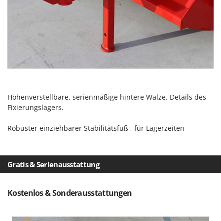
Omas
Ompagrill
Ooni
Oriental Koshin
Outdoorchef
P
Palazzetti
Höhenverstellbare, serienmäßige hintere Walze. Details des
Fixierungslagers.
Palumbo Pavi
Partisani
Robuster einziehbarer Stabilitätsfuß , für Lagerzeiten
Paterlini
Philips
Gratis & Serienausstattung
Pramac
Prismafood
Kostenlos & Sonderausstattungen
R
R.G.V.