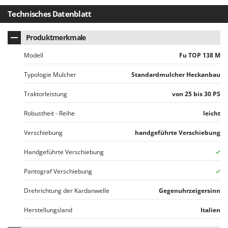
Santos
Technisches Datenblatt
Sbaraglia
Schnitzer
Produktmerkmale
Seven Italy
Modell
Fu TOP 138 M
Shark
Typologie Mulcher
Standardmulcher Heckanbau
Shindaiwa
Traktorleistung
von 25 bis 30 PS
Silky
Simatech
Robustheit - Reihe
leicht
Sirman
Verschiebung
handgeführte Verschiebung
Skil
Handgeführte Verschiebung
Smartwood
Pantograf Verschiebung
Smeg
Snapper
Drehrichtung der Kardanwelle
Gegenuhrzeigersinn
Solidur
Herstellungsland
Italien
Spice Electronics