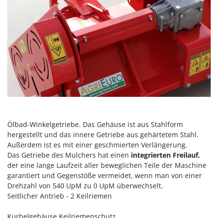
Reinigungsmaschinen für Fassaden, Fenster und PV-Anlagen
GreenBay
Rührtöpfe mit Elektrischem Rührwerk
Greenworks
Rupfmaschinen
GRIFO
S
GVS
Sämaschinen und Düngerstreuer
GYS
Scheibenpflüge
H
Schneefräsen
Hailo
Schneeräumer
Helvi
Schrotmühlen - elektrisch
Henx
Ölbad-Winkelgetriebe. Das Gehäuse ist aus Stahlform
Schwader für Traktoren
hergestellt und das innere Getriebe aus gehärtetem Stahl.
HiKOKI
Außerdem ist es mit einer geschmierten Verlängerung.
Schweißgeräte
Honda
Das Getriebe des Mulchers hat einen
integrierten Freilauf,
Seilwinden - Motorseilwinden
der eine lange Laufzeit aller beweglichen Teile der Maschine
I
garantiert und Gegenstöße vermeidet, wenn man von einer
Sichelmähwerke für Traktoren
Idromatic
Drehzahl von 540 UpM zu 0 UpM überwechselt.
Sichelmulcher für Traktoren
Seitlicher Antrieb - 2 Keilriemen
Il-Tec
Sortierer für Oliven
Imperia
Kurbelgehäuse Keilriemenschutz.