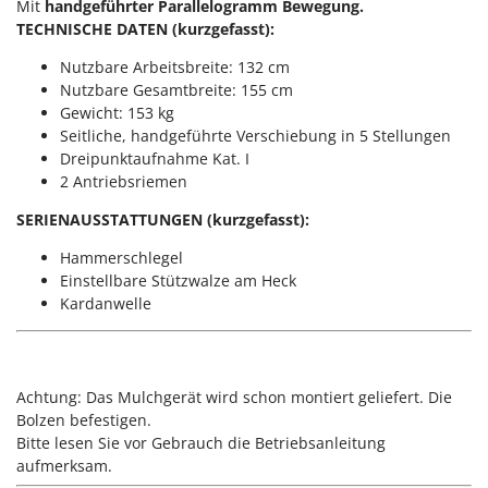
Mit
handgeführter Parallelogramm Bewegung.
Klimaanlagen – Klimageräte
TECHNISCHE DATEN (kurzgefasst):
E
Knetmaschinen
Echo
Nutzbare Arbeitsbreite: 132 cm
Knochensägen
EcoFlow
Nutzbare Gesamtbreite: 155 cm
Kompressoren - elektrisch
Gewicht: 153 kg
Edilmark
Seitliche, handgeführte Verschiebung in 5 Stellungen
Kompressoren für Ernte und Baumschnitt
Effeuno
Dreipunktaufnahme Kat. I
Kreiseleggen
Einhell
2 Antriebsriemen
Küchenreiben - elektrisch
Elegen
SERIENAUSSTATTUNGEN (kurzgefasst):
Kükenaufzuchtboxen
Energy Gruppi
Hammerschlegel
Enotecnica Pillan
Einstellbare Stützwalze am Heck
L
Laderampe aus Aluminium
Kardanwelle
Eschenfelder
Laubsauger - Laubbläser
EuroMech
Laubsauger auf Rädern
Eurosystems
Achtung: Das Mulchgerät wird schon montiert geliefert. Die
Luftentfeuchter
Bolzen befestigen.
F
Luftkühler mit Wasserverdunstung
FAC
Bitte lesen Sie vor Gebrauch die Betriebsanleitung
aufmerksam.
Fama Industrie