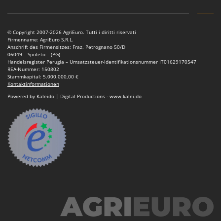
© Copyright 2007-2026 AgriEuro. Tutti i diritti riservati
Firmenname: AgriEuro S.R.L.
Anschrift des Firmensitzes: Fraz. Petrognano 50/D
06049 – Spoleto – (PG)
Handelsregister Perugia – Umsatzsteuer-Identifikationsnummer IT01629170547
REA-Nummer: 150802
Stammkapital: 5.000.000,00 €
Kontaktinformationen
Powered by Kaleido | Digital Productions - www.kalei.do