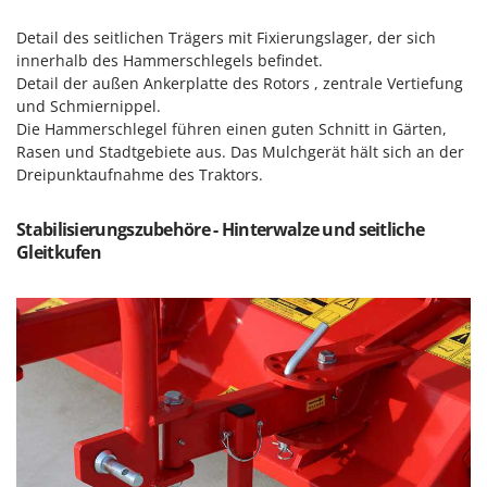
Mowox
Detail des seitlichen Trägers mit Fixierungslager, der sich
MTD
innerhalb des Hammerschlegels befindet.
Detail der außen Ankerplatte des Rotors , zentrale Vertiefung
N
und Schmiernippel.
New O.M.R.A.
Die Hammerschlegel führen einen guten Schnitt in Gärten,
Nilfisk
Rasen und Stadtgebiete aus. Das Mulchgerät hält sich an der
Ninja
Dreipunktaufnahme des Traktors.
Novatec
Stabilisierungszubehöre - Hinterwalze und seitliche
Novital
Gleitkufen
NuAir
NuovaFac
O
Officine Savioli
Oliviero
Olix
OMA