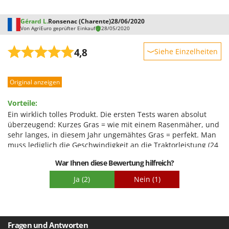
Gérard L.
Ronsenac (Charente)
28/06/2020
Von AgriEuro geprüfter Einkauf
28/05/2020
4,8
Siehe Einzelheiten
Robustheit
Original anzeigen
Leistung
Benutzerfreundlichkeit
Vorteile:
Qualität / Preis
Ein wirklich tolles Produkt. Die ersten Tests waren absolut
überzeugend: Kurzes Gras = wie mit einem Rasenmäher, und
Schwierigkeitsgrad Zusammenbau
sehr langes, in diesem Jahr ungemähtes Gras = perfekt. Man
Verpackung
muss lediglich die Geschwindigkeit an die Traktorleistung (24
PS) anpassen. Ich werde so schnell wie möglich wieder
War Ihnen diese Bewertung hilfreich?
bestellen.
Nachteile:
Ja
(2)
Nein
(1)
Lediglich die Wartezeit von etwa zwei Wochen. Ein Anruf beim
Bestellservice hat mir jedoch genau gesagt, wo sich die
Bestellung gerade befindet, und tatsächlich erfolgte die
Lieferung innerhalb der nächsten drei Tage.
Fragen und Antworten