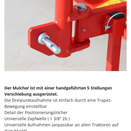
Vogelscheuchen - Vogelabwehr
KitchenAid
W
Komo
Wasserpumpen
L
Wasserpumpen für Traktoren
Laica
Wein- und Obstpressen
Lampacrescia - MGM
Wein- und Ölschichtenfilter
Landxcape
Weitere Produkte
LAR Casalinghi
Wiesenwalzen für Traktor
Lavor
Wippsägen
Linea VZ
Wurstfüller
Lisam
Der Mulcher ist mit einer handgeführten 5 Stellungen
Z
Lotusgrill
Verschiebung ausgerüstet.
Zerstäuber
Die Dreipunktaufnahme ist einfach durch eine Trapez-
M
Zinkeneggen
Bewegung einstellbar
M.A.I.BO.
Detail der Positionierungslöcher
Zubehör für Rasentraktoren
Macom
Universelle Zapfwelle ( 1 3/8" Z6 )
Universelle Aufnahmen (anpassbar an allen Traktoren auf
Macte Ovens
dem Markt).