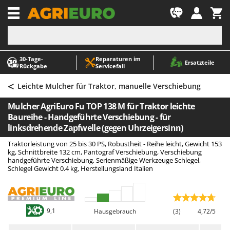
-1
30‑Tage-
Reparaturen im
A
A
Ersatzteile
Rückgabe
Servicefall
Abbeermaschinen - Traubenmühlen
ABAC
<
Abfüllgeräte
AgriEuro Premium
Leichte Mulcher für Traktor, manuelle Verschiebung
Akku Gartenscheren
AgriEuro TOP-LINE
Mulcher AgriEuro Fu TOP 138 M für Traktor leichte
Akku Gras- und Strauchscheren
AGT
Baureihe - Handgeführte Verschiebung - für
linksdrehende Zapfwelle (gegen Uhrzeigersinn)
Akku-Stichsägen
Aima
Traktorleistung von 25 bis 30 PS, Robustheit - Reihe leicht, Gewicht 153
Allzwecktransporter - Motorschubkarren
Airmec
kg, Schnittbreite 132 cm, Pantograf Verschiebung, Verschiebung
handgeführte Verschiebung, Serienmäßige Werkzeuge Schlegel,
Alu-Teleskopleitern
AL-KO
Schlegel Gewicht 0.4 kg, Herstellungsland Italien
Anbaubagger Heckbagger für Traktoren
ALA 2000
Arbeitsschutzkleidung
Alce
Aschesauger
Alpina
9,1
Hausgebrauch
(3)
4,72/5
Astkettensägen - Hochentaster
Ama