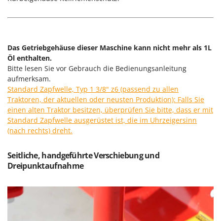
Sprühgeräte für Pflanzenbehandlung
Infaco
Stäubegeräte für Traktor
Intec
Staubsauger - Elektrobesen
Intex
Das
Getriebgehäuse
dieser Maschine kann nicht mehr als 1L
Iseki
T
Öl enthalten.
Teppichreiniger und Teppichbodenreiniger
Italyco
Bitte lesen Sie vor Gebrauch die Bedienungsanleitung
Thermische und mechanische Unkrautbrenner
aufmerksam.
ITM
Standard Zapfwelle, Typ 1 3/8" z6 (passend zu allen
Tomatenpressen
Traktoren, der aktuellen oder neusten Produktion): Falls Sie
J
Tragbare Powerstationen
einen alten Traktor besitzen, überprüfen Sie bitte, dass er mit
JOLLY ITALIA
Traktor-Heckenscheren mit Ausleger
Standard Zapfwelle ausgerüstet ist, die im Uhrzeigersinn
(nach rechts) dreht.
K
KAAZ
U
Umfüllpumpen
Karcher
Seitliche, handgeführte Verschiebung und
Umkehrfräsen
Dreipunktaufnahme
Kasco
Kemper
V
Vakuumiergeräte
Kenwood
Vertikutierer
Keter