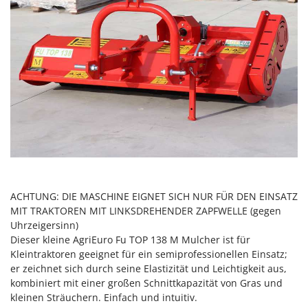
Heckenscheren
Comet
Heißluftfritteusen
Cresco
Heizkanonen und Elektroheizer
Cruccolini
Hochdruckreiniger
CTEK
Hochgrasmäher
D
Holzbacköfen Außenbereich für Pizza und Braten
Dal Degan
Holzspalter
DCG
Hubwagen
Deca
DeWalt
K
Kabelpflüge für die Drainage
Di Martino
ACHTUNG: DIE MASCHINE EIGNET SICH NUR FÜR DEN EINSATZ
MIT TRAKTOREN MIT LINKSDREHENDER ZAPFWELLE (gegen
Kartoffellegemaschine für Traktoren
Diavola Pro
Uhrzeigersinn)
Kartoffelroder für Traktoren
Diesse
Dieser kleine AgriEuro Fu TOP 138 M Mulcher ist für
Kehrmaschinen
Kleintraktoren geeignet für ein semiprofessionellen Einsatz;
Docma
er zeichnet sich durch seine Elastizität und Leichtigkeit aus,
Kettensägen
Dominion
kombiniert mit einer großen Schnittkapazität von Gras und
Kippbare Heckschaufeln für Traktoren
kleinen Sträuchern. Einfach und intuitiv.
Dreame