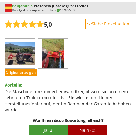
Benjamin S.
Plasencia (Caceres)
05/11/2021
Von AgriEuro geprüfter Einkauf
12/06/2021
5,0
Siehe Einzelheiten
Robustheit
Leistung
Benutzerfreundlichkeit
Qualität / Preis
Schwierigkeitsgrad Zusammenbau
Original anzeigen
Verpackung
Vorteile:
Die Maschine funktioniert einwandfrei, obwohl sie an einem
sehr alten Traktor montiert ist. Sie wies einen kleinen
Herstellungsfehler auf, der im Rahmen der Garantie behoben
wurde.
Nachteile:
War Ihnen diese Bewertung hilfreich?
Ich habe mir vorsichtshalber einen Satz Hämmer gekauft, die
Ja
(2)
Nein
(0)
allerdings recht teuer sind für ein Stück Eisen.