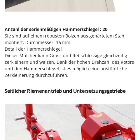
Forest Master
P
Palettengabeln für Traktoren
Francini
Pelletpressen
G
Pflüge für Traktor
Anzahl der serienmäßigen Hammerschlegel : 20
G3 Ferrari
Sie sind auf einem robusten Bolzen aus gehärtetem Stahl
Planierschilder für Traktoren
Gardena
montiert, Durchmesser: 16 mm
Plasmaschneider
Detail der Hammerschlegel
Garofalo
Dieser Mulcher kann Grass und Rebschlössige gleichzeitig
Poolroboter
GeoTech
zerkleinern und walzen. Dank der hohen Drehzahl des Rotors
Pools
und den Hammerschlegel ist es möglich eine ausführliche
GeoTech Pro
Zerkleinerung durchzuführen.
Poolstaubsauger
Gierre
Ginko - MGM
R
Seitlicher Riemenantrieb und Untersetzungsgetriebe
Rasenmäher
Gipeco
Rasensodenschneider
Girmi
Rasentraktoren Aufsitzmäher
Goodyear
Rasentrimmer - Kantenschneider
GRAEF
Rasentrimmer - Motorsensen - Freischneider
Gre