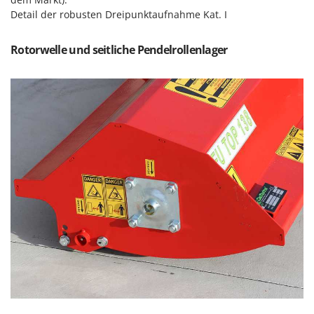
Makita
Detail der robusten Dreipunktaufnahme Kat. I
MAMMAMIA
Rotorwelle und seitliche Pendelrollenlager
Marcato
Marina Systems
Master
Mastercook
McCulloch
MCH
Michelin
Mille
Minox
Mockmill
More than chef
MOSA
MOVA