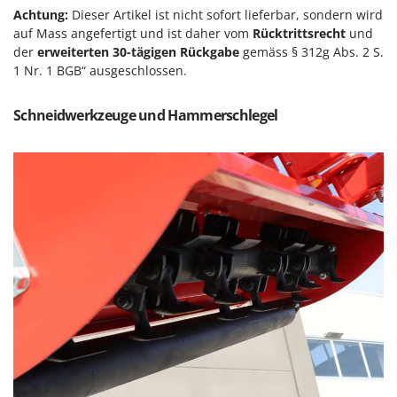
M
Mähroboter
Famag
Achtung:
Dieser Artikel ist nicht sofort lieferbar, sondern wird
Maisentkörnungsmaschinen
auf Mass angefertigt und ist daher vom
Rücktrittsrecht
und
Famur
der
erweiterten 30-tägigen Rückgabe
gemäss § 312g Abs. 2 S.
Manuelle Heckenscheren
FARMER
1 Nr. 1 BGB“ ausgeschlossen.
Mehrzweck-Sauggeräte
FBC
Minibacköfen
Schneidwerkzeuge und Hammerschlegel
Ferrari Group
Motorhacken - Gartenfräsen
Ferroni
Motorspritzen
Ferrua
Mulcher für Traktor
FIAC
FIEM
N
Notstromaggregat
Fimar
Nudelmaschinen
FINI
Fiorentini
O
Obstmühlen Obsthäcksler Obstmuser
Fiskars
Obstpressen
Flymo
Olivenernter und Schüttler
Fontana Forni