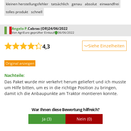
kleinen herstellungsfehler
tatsächlich
genau
absolut
einwandfrei
tolles produkt
schnell
Angelo P.
Cabras (OR)
24/06/2022
Von AgriEuro geprüfter Einkauf
06/06/2022
4,3
Siehe Einzelheiten
Robustheit
Original anzeigen
Leistung
Benutzerfreundlichkeit
Nachteile:
Qualität / Preis
Das Paket wurde mir verkehrt herum geliefert und ich musste
um Hilfe bitten, um es in die richtige Position zu bringen,
Schwierigkeitsgrad Zusammenbau
damit ich die Anbaupunkte am Traktor montieren konnte.
Verpackung
War Ihnen diese Bewertung hilfreich?
Ja
(3)
Nein
(0)