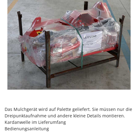
Rato
Reber
Redback
Resto Italia
Ribimex
Ripartrak
Ritter
River Systems
Robomow
Rossofuoco
Rover Pompe
Royal Food
Das Mulchgerät wird auf Palette geliefert. Sie müssen nur die
Ryobi
Dreipunktaufnahme und andere kleine Details montieren.
Kardanwelle im Lieferumfang
S
Bedienungsanleitung
S.T.P.