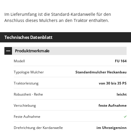
Makita
MAMMAMIA
Im Lieferumfang ist die Standard-Kardanwelle für den
Anschluss dieses Mulchers an den Traktor enthalten.
Marcato
Marina Systems
Technisches Datenblatt
Master
Mastercook
Produktmerkmale
McCulloch
Modell
FU 164
MCH
Typologie Mulcher
Standardmulcher Heckanbau
Michelin
Mille
Traktorleistung
von 30 bis 35 PS
Minox
Robustheit - Reihe
leicht
Mockmill
Verschiebung
feste Aufnahme
More than chef
Feste Aufnahme
MOSA
MOVA
Drehrichtung der Kardanwelle
im Uhrzeigersinn