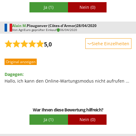
Tornado
Ja
(1)
Nein
(0)
Tre Spade
Trev - Abrek - TecnoVIR
Alain M.
Plougonver (Côtes-d'Armor)
28/04/2020
Trotec
Von AgriEuro geprüfter Einkauf
06/04/2020
Troy-Bilt
5,0
Siehe Einzelheiten
U
Robustheit
Udor
Original anzeigen
Leistung
Unger
Benutzerfreundlichkeit
Dagegen:
V
Qualität / Preis
Hallo, ich kann den Online-Wartungsmodus nicht aufrufen ...
Verdemax
Schwierigkeitsgrad Zusammenbau
Vesco
Verpackung
Volpi
War Ihnen diese Bewertung hilfreich?
W
Ja
(1)
Nein
(0)
Waldner
Weber