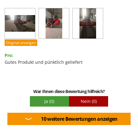
Robustheit
Leistung
Benutzerfreundlichkeit
Qualität / Preis
Schwierigkeitsgrad Zusammenbau
Original anzeigen
Verpackung
Pro:
Gutes Produkt und pünktlich geliefert
War Ihnen diese Bewertung hilfreich?
Ja
(0)
Nein
(0)
10 weitere Bewertungen anzeigen