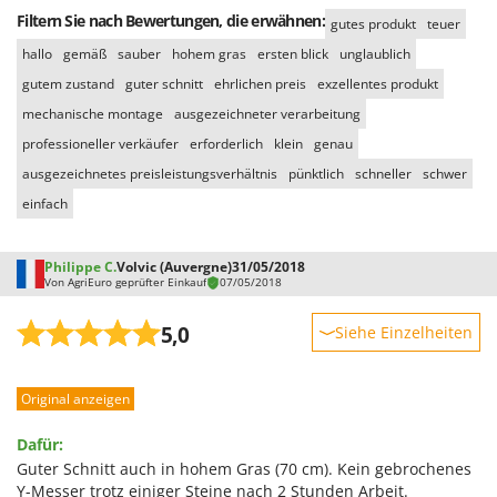
Santos
Filtern Sie nach Bewertungen, die erwähnen:
gutes produkt
teuer
Sbaraglia
hallo
gemäß
sauber
hohem gras
ersten blick
unglaublich
Schnitzer
gutem zustand
guter schnitt
ehrlichen preis
exzellentes produkt
Seven Italy
mechanische montage
ausgezeichneter verarbeitung
Shark
professioneller verkäufer
erforderlich
klein
genau
ausgezeichnetes preisleistungsverhältnis
pünktlich
schneller
schwer
Shindaiwa
einfach
Silky
Simatech
Philippe C.
Volvic (Auvergne)
31/05/2018
Sirman
Von AgriEuro geprüfter Einkauf
07/05/2018
Skil
5,0
Siehe Einzelheiten
Smartwood
Robustheit
Smeg
Original anzeigen
Leistung
Snapper
Benutzerfreundlichkeit
Solidur
Dafür:
Qualität / Preis
Guter Schnitt auch in hohem Gras (70 cm). Kein gebrochenes
Spice Electronics
Y-Messer trotz einiger Steine nach 2 Stunden Arbeit.