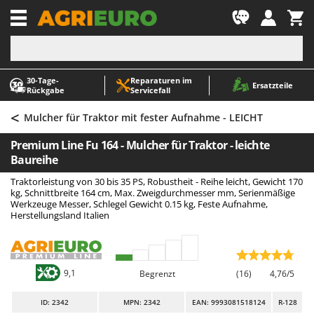
-1
30‑Tage-
Reparaturen im
A
A
Ersatzteile
Rückgabe
Servicefall
Abbeermaschinen - Traubenmühlen
ABAC
<
Abfüllgeräte
AgriEuro Premium
Mulcher für Traktor mit fester Aufnahme - LEICHT
Akku Gartenscheren
AgriEuro TOP-LINE
Premium Line Fu 164 - Mulcher für Traktor - leichte
Akku Gras- und Strauchscheren
AGT
Baureihe
Akku-Stichsägen
Aima
Traktorleistung von 30 bis 35 PS, Robustheit - Reihe leicht, Gewicht 170
kg, Schnittbreite 164 cm, Max. Zweigdurchmesser mm, Serienmäßige
Allzwecktransporter - Motorschubkarren
Airmec
Werkzeuge Messer, Schlegel Gewicht 0.15 kg, Feste Aufnahme,
Herstellungsland Italien
Alu-Teleskopleitern
AL-KO
Anbaubagger Heckbagger für Traktoren
ALA 2000
Arbeitsschutzkleidung
Alce
9,1
Begrenzt
(16)
4,76/5
Aschesauger
Alpina
Astkettensägen - Hochentaster
Ama
ID
: 2342
MPN: 2342
EAN: 9993081518124
R-128