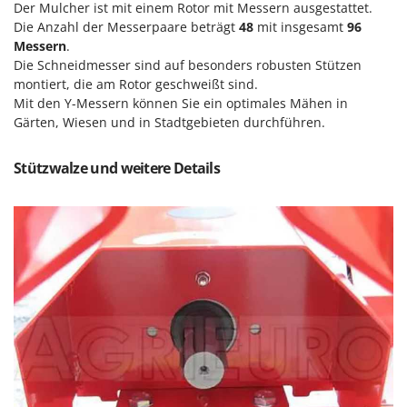
Reinigungsmaschinen für Fassaden, Fenster und PV-Anlagen
Der Mulcher ist mit einem Rotor mit Messern ausgestattet.
GreenBay
Die Anzahl der Messerpaare beträgt
48
mit insgesamt
96
Rührtöpfe mit Elektrischem Rührwerk
Greenworks
Messern
.
Rupfmaschinen
Die Schneidmesser sind auf besonders robusten Stützen
GRIFO
montiert, die am Rotor geschweißt sind.
S
GVS
Mit den Y-Messern können Sie ein optimales Mähen in
Sämaschinen und Düngerstreuer
Gärten, Wiesen und in Stadtgebieten durchführen.
GYS
Scheibenpflüge
H
Schneefräsen
Stützwalze und weitere Details
Hailo
Schneeräumer
Helvi
Schrotmühlen - elektrisch
Henx
Schwader für Traktoren
HiKOKI
Schweißgeräte
Honda
Seilwinden - Motorseilwinden
I
Sichelmähwerke für Traktoren
Idromatic
Sichelmulcher für Traktoren
Il-Tec
Sortierer für Oliven
Imperia