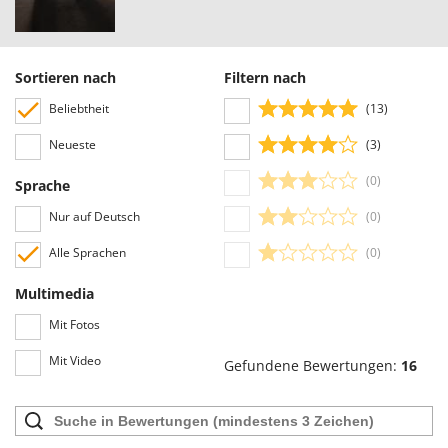
Benutzer leicht eingesehen werden, auch dank der Filter, die eine
Rato
vereinfachte Auswahl ermöglichen, einschließlich der Auswahl von
Reber
positiven oder negativen Bewertungen.
Redback
Sortieren nach
Filtern nach
Resto Italia
Beliebtheit
(13)
Ribimex
Neueste
(3)
Ripartrak
(0)
Sprache
Ritter
Nur auf Deutsch
(0)
River Systems
Robomow
Alle Sprachen
(0)
Rossofuoco
Multimedia
Rover Pompe
Mit Fotos
Royal Food
Mit Video
Gefundene Bewertungen:
16
Ryobi
S
S.T.P.