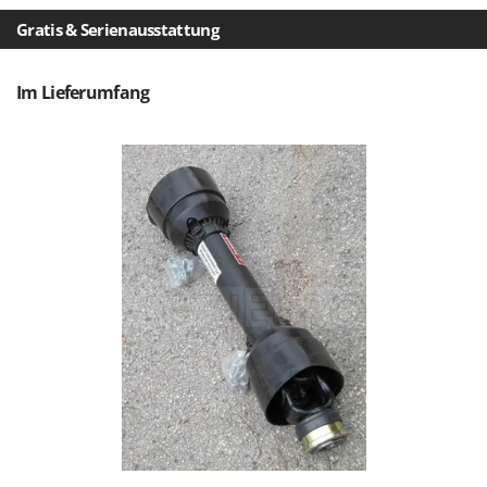
Vogelscheuchen - Vogelabwehr
KitchenAid
Gratis & Serienausstattung
W
Komo
Wasserpumpen
Im Lieferumfang
L
Wasserpumpen für Traktoren
Laica
Wein- und Obstpressen
Lampacrescia - MGM
Wein- und Ölschichtenfilter
Landxcape
Weitere Produkte
LAR Casalinghi
Wiesenwalzen für Traktor
Lavor
Wippsägen
Linea VZ
Wurstfüller
Lisam
Z
Lotusgrill
Zerstäuber
M
Zinkeneggen
M.A.I.BO.
Zubehör für Rasentraktoren
Macom
Macte Ovens