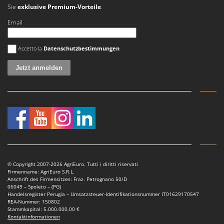
Sie
exklusive Premium-Vorteile
.
Email
Es ist ein Fehler aufgetreten
Accetto la
Datenschutzbestimmungen
© Copyright 2007-2026 AgriEuro. Tutti i diritti riservati
Firmenname: AgriEuro S.R.L.
Anschrift des Firmensitzes: Fraz. Petrognano 50/D
06049 – Spoleto – (PG)
Handelsregister Perugia – Umsatzsteuer-Identifikationsnummer IT01629170547
REA-Nummer: 150802
Stammkapital: 5.000.000,00 €
Kontaktinformationen