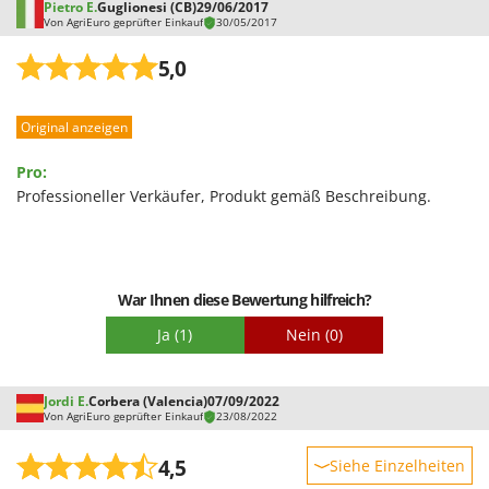
WIDU
Pietro E.
Guglionesi (CB)
29/06/2017
Von AgriEuro geprüfter Einkauf
30/05/2017
Wiper EcoRobot
5,0
Wolf Garten
Wortex
Original anzeigen
Worx
Pro:
Y
Professioneller Verkäufer, Produkt gemäß Beschreibung.
Yard Force
Z
Zanon
Zephir
War Ihnen diese Bewertung hilfreich?
ZGrills
Ja
(1)
Nein
(0)
Zodiac
Zomax
Jordi E.
Corbera (Valencia)
07/09/2022
Von AgriEuro geprüfter Einkauf
23/08/2022
4,5
Siehe Einzelheiten