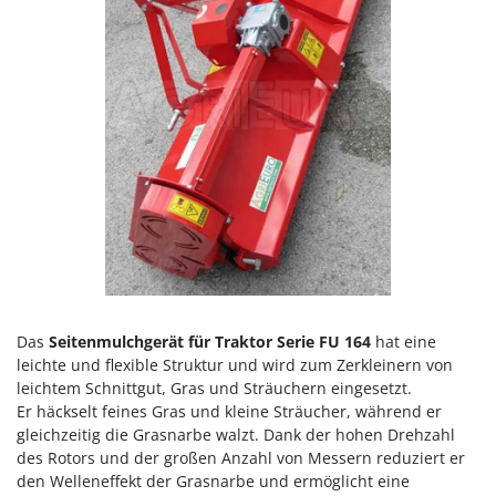
Heckenscheren
Comet
Heißluftfritteusen
Cresco
Heizkanonen und Elektroheizer
Cruccolini
Hochdruckreiniger
CTEK
Hochgrasmäher
D
Holzbacköfen Außenbereich für Pizza und Braten
Dal Degan
Holzspalter
DCG
Hubwagen
Deca
DeWalt
K
Kabelpflüge für die Drainage
Di Martino
Kartoffellegemaschine für Traktoren
Das
Seitenmulchgerät für Traktor Serie FU
164
hat eine
Diavola Pro
leichte und flexible Struktur und wird zum Zerkleinern von
Kartoffelroder für Traktoren
Diesse
leichtem Schnittgut, Gras und Sträuchern eingesetzt.
Kehrmaschinen
Er häckselt feines Gras und kleine Sträucher, während er
Docma
gleichzeitig die Grasnarbe walzt. Dank der hohen Drehzahl
Kettensägen
Dominion
des Rotors und der großen Anzahl von Messern reduziert er
Kippbare Heckschaufeln für Traktoren
den Welleneffekt der Grasnarbe und ermöglicht eine
Dreame