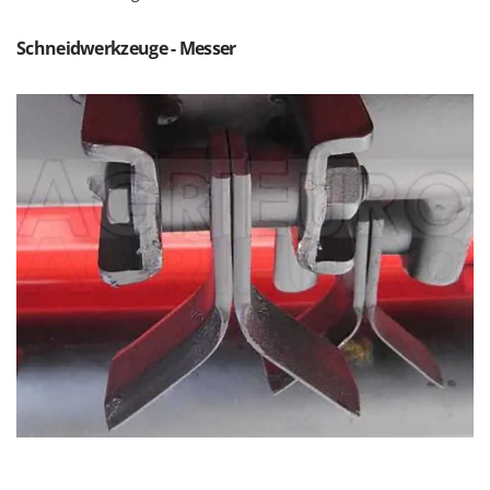
Forest Master
P
Palettengabeln für Traktoren
Schneidwerkzeuge - Messer
Francini
Pelletpressen
G
Pflüge für Traktor
G3 Ferrari
Planierschilder für Traktoren
Gardena
Plasmaschneider
Garofalo
Poolroboter
GeoTech
Pools
GeoTech Pro
Poolstaubsauger
Gierre
Ginko - MGM
R
Rasenmäher
Gipeco
Rasensodenschneider
Girmi
Rasentraktoren Aufsitzmäher
Goodyear
Rasentrimmer - Kantenschneider
GRAEF
Rasentrimmer - Motorsensen - Freischneider
Gre