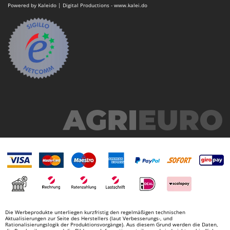
Powered by Kaleido | Digital Productions - www.kalei.do
Die Werbeprodukte unterliegen kurzfristig den regelmäßigen technischen
Aktualisierungen zur Seite des Herstellers (laut Verbesserungs-, und
Rationalisierungslogik der Produktionsvorgänge). Aus diesem Grund werden die Daten,