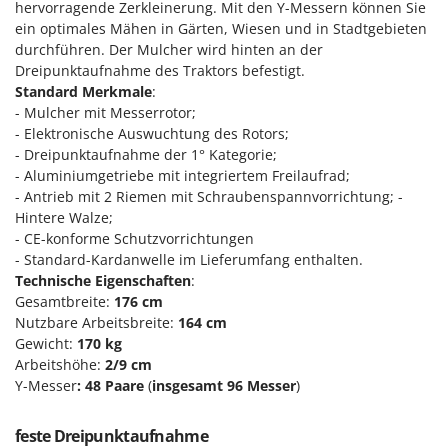
hervorragende Zerkleinerung. Mit den Y-Messern können Sie
Klimaanlagen – Klimageräte
ein optimales Mähen in Gärten, Wiesen und in Stadtgebieten
E
Knetmaschinen
Echo
durchführen. Der Mulcher wird hinten an der
Knochensägen
Dreipunktaufnahme des Traktors befestigt.
EcoFlow
Standard Merkmale
:
Kompressoren - elektrisch
Edilmark
- Mulcher mit Messerrotor;
Kompressoren für Ernte und Baumschnitt
- Elektronische Auswuchtung des Rotors;
Effeuno
- Dreipunktaufnahme der 1° Kategorie;
Kreiseleggen
Einhell
- Aluminiumgetriebe mit integriertem Freilaufrad;
Küchenreiben - elektrisch
Elegen
- Antrieb mit 2 Riemen mit Schraubenspannvorrichtung; -
Hintere Walze;
Kükenaufzuchtboxen
Energy Gruppi
- CE-konforme Schutzvorrichtungen
Enotecnica Pillan
- Standard-Kardanwelle im Lieferumfang enthalten.
L
Laderampe aus Aluminium
Technische Eigenschaften
:
Eschenfelder
Gesamtbreite:
176 cm
Laubsauger - Laubbläser
EuroMech
Nutzbare Arbeitsbreite:
164 cm
Laubsauger auf Rädern
Gewicht:
170 kg
Eurosystems
Arbeitshöhe:
2/9 cm
Luftentfeuchter
Y-Messer
: 48 Paare
(
insgesamt 96 Messer
)
F
Luftkühler mit Wasserverdunstung
FAC
Fama Industrie
feste Dreipunktaufnahme