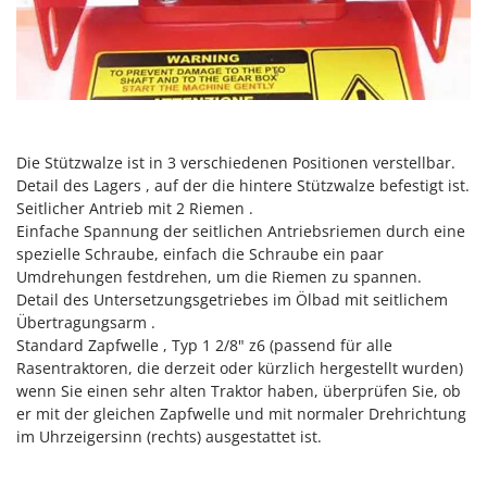
Sprühgeräte für Pflanzenbehandlung
Infaco
Stäubegeräte für Traktor
Intec
Staubsauger - Elektrobesen
Intex
Iseki
T
Teppichreiniger und Teppichbodenreiniger
Italyco
Die Stützwalze ist in 3 verschiedenen Positionen verstellbar.
Thermische und mechanische Unkrautbrenner
ITM
Detail des Lagers , auf der die hintere Stützwalze befestigt ist.
Tomatenpressen
Seitlicher Antrieb mit 2 Riemen .
J
Tragbare Powerstationen
Einfache Spannung der seitlichen Antriebsriemen durch eine
JOLLY ITALIA
spezielle Schraube, einfach die Schraube ein paar
Traktor-Heckenscheren mit Ausleger
Umdrehungen festdrehen, um die Riemen zu spannen.
K
Detail des Untersetzungsgetriebes im Ölbad mit seitlichem
KAAZ
U
Übertragungsarm .
Umfüllpumpen
Karcher
Standard Zapfwelle , Typ 1 2/8" z6 (passend für alle
Umkehrfräsen
Rasentraktoren, die derzeit oder kürzlich hergestellt wurden)
Kasco
wenn Sie einen sehr alten Traktor haben, überprüfen Sie, ob
Kemper
V
er mit der gleichen Zapfwelle und mit normaler Drehrichtung
Vakuumiergeräte
Kenwood
im Uhrzeigersinn (rechts) ausgestattet ist.
Vertikutierer
Keter