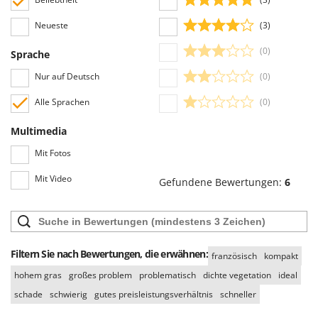
Rato
Privatsphäre von Personen.
Neueste
(3)
Alle Bewertungen, sowohl die positiven als auch die negativen, können vom
Reber
Benutzer leicht eingesehen werden, auch dank der Filter, die eine
Redback
(0)
Sprache
vereinfachte Auswahl ermöglichen, einschließlich der Auswahl von
Resto Italia
positiven oder negativen Bewertungen.
Nur auf Deutsch
(0)
Ribimex
Alle Sprachen
(0)
Ripartrak
Multimedia
Ritter
Mit Fotos
River Systems
Robomow
Mit Video
Gefundene Bewertungen:
6
Rossofuoco
Rover Pompe
Royal Food
Filtern Sie nach Bewertungen, die erwähnen:
französisch
kompakt
Ryobi
hohem gras
großes problem
problematisch
dichte vegetation
ideal
S
schade
schwierig
gutes preisleistungsverhältnis
schneller
S.T.P.