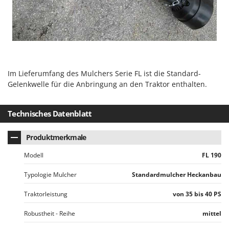
Makita
MAMMAMIA
Marcato
Marina Systems
Master
Im Lieferumfang des Mulchers Serie FL ist die Standard-
Mastercook
Gelenkwelle für die Anbringung an den Traktor enthalten.
McCulloch
MCH
Technisches Datenblatt
Michelin
Produktmerkmale
Mille
Modell
FL 190
Minox
Mockmill
Typologie Mulcher
Standardmulcher Heckanbau
More than chef
Traktorleistung
von 35 bis 40 PS
MOSA
Robustheit - Reihe
mittel
MOVA