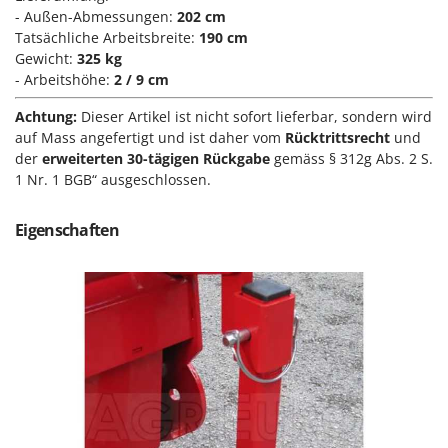
M
Mähroboter
Famag
- Außen-Abmessungen:
202 cm
Maisentkörnungsmaschinen
Tatsächliche Arbeitsbreite:
190 cm
Famur
Gewicht:
325 kg
Manuelle Heckenscheren
FARMER
- Arbeitshöhe:
2 / 9 cm
Mehrzweck-Sauggeräte
FBC
Achtung:
Dieser Artikel ist nicht sofort lieferbar, sondern wird
Minibacköfen
Ferrari Group
auf Mass angefertigt und ist daher vom
Rücktrittsrecht
und
Motorhacken - Gartenfräsen
der
erweiterten 30-tägigen Rückgabe
gemäss § 312g Abs. 2 S.
Ferroni
1 Nr. 1 BGB“ ausgeschlossen.
Motorspritzen
Ferrua
Mulcher für Traktor
FIAC
Eigenschaften
FIEM
N
Notstromaggregat
Fimar
Nudelmaschinen
FINI
Fiorentini
O
Obstmühlen Obsthäcksler Obstmuser
Fiskars
Obstpressen
Flymo
Olivenernter und Schüttler
Fontana Forni