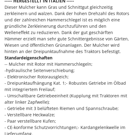
----- HERGESTELLT IN ITALIEN -----
Klimaanlagen – Klimageräte
Dieser Mulcher kann Gras und Schnittgut gleichzeitig
E
Knetmaschinen
zerkleinern und walzen. Dank der hohen Drehzahl des Rotors
Echo
und der zahlreichen Hammerschlegel ist es möglich eine
Knochensägen
EcoFlow
gründliche Zerkleinerung durchzuführen und den
Kompressoren - elektrisch
Edilmark
Welleneffekt zu reduzieren. Dank der gut geschärften
Hämmer erzielt man sehr gute Schnittergebnisse von Gärten,
Kompressoren für Ernte und Baumschnitt
Effeuno
Wiesen und öffentlichen Grünanlagen. Der Mulcher wird
Kreiseleggen
Einhell
hinten an der Dreipunktaufnahme des Traktors befestigt.
Küchenreiben - elektrisch
Standardeigenschaften
Elegen
-- Mulcher mit Rotor mit Hammerschlegeln;
Kükenaufzuchtboxen
Energy Gruppi
-hydraulische Seitenverschiebung;
- Elektronischer Rotorausgleich;
Enotecnica Pillan
L
- Dreipunktaufhängung Kat. 1;- Robustes Getriebe im Ölbad
Laderampe aus Aluminium
Eschenfelder
mit integriertem Freilauf;
Laubsauger - Laubbläser
EuroMech
- Umschaltbare Getriebeeinheit (Kupplung mit Traktoren mit
Laubsauger auf Rädern
alter linker Zapfwelle);
Eurosystems
- Getriebe mit 3 belüfteten Riemen und Spannschraube;
Luftentfeuchter
- Verstellbare Heckwalze;
F
Luftkühler
- Paar verstellbare Kufen;
FAC
- CE-konforme Schutzvorrichtungen;- Kardangelenkwelle im
Fama Industrie
Lieferumfang.