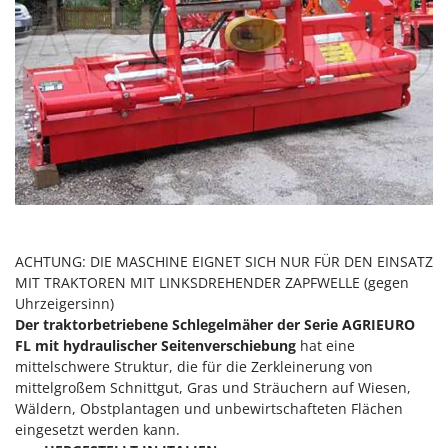
Heckenscheren
Comet
Heißluftfritteusen
Cresco
Heizkanonen und Elektroheizer
Cruccolini
Hochdruckreiniger
CTEK
Hochgrasmäher
D
Holzbacköfen Außenbereich für Pizza und Braten
Dal Degan
Holzspalter
DCG
Hubwagen
Deca
DeWalt
ACHTUNG: DIE MASCHINE EIGNET SICH NUR FÜR DEN EINSATZ
K
Kabelpflüge für die Drainage
MIT TRAKTOREN MIT LINKSDREHENDER ZAPFWELLE (gegen
Di Martino
Uhrzeigersinn)
Kartoffellegemaschine für Traktoren
Diavola Pro
Der traktorbetriebene Schlegelmäher der Serie AGRIEURO
Kartoffelroder für Traktoren
Diesse
FL mit hydraulischer Seitenverschiebung
hat eine
mittelschwere Struktur, die für die Zerkleinerung von
Kehrmaschinen
Docma
mittelgroßem Schnittgut, Gras und Sträuchern auf Wiesen,
Kettensägen
Dominion
Wäldern, Obstplantagen und unbewirtschafteten Flächen
Kippbare Heckschaufeln für Traktoren
eingesetzt werden kann.
Dreame