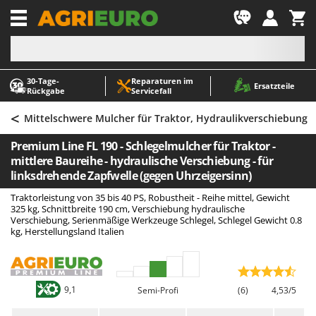
-1
30‑Tage-
Reparaturen im
A
A
Ersatzteile
Rückgabe
Servicefall
Abbeermaschinen - Traubenmühlen
ABAC
<
Abfüllgeräte
AgriEuro Premium
Mittelschwere Mulcher für Traktor, Hydraulikverschiebung
Akku Gartenscheren
AgriEuro TOP-LINE
Premium Line FL 190 - Schlegelmulcher für Traktor -
Akku Gras- und Strauchscheren
AGT
mittlere Baureihe - hydraulische Verschiebung - für
linksdrehende Zapfwelle (gegen Uhrzeigersinn)
Akku-Stichsägen
Aima
Traktorleistung von 35 bis 40 PS, Robustheit - Reihe mittel, Gewicht
Allzwecktransporter - Motorschubkarren
Airmec
325 kg, Schnittbreite 190 cm, Verschiebung hydraulische
Verschiebung, Serienmäßige Werkzeuge Schlegel, Schlegel Gewicht 0.8
Alu-Teleskopleitern
AL-KO
kg, Herstellungsland Italien
Anbaubagger Heckbagger für Traktoren
ALA 2000
Arbeitsschutzkleidung
Alce
Aschesauger
Alpina
9,1
Semi-Profi
(6)
4,53/5
Astkettensägen - Hochentaster
Ama