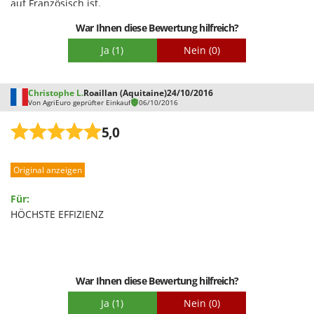
auf Französisch ist.
WIDU
Wiper EcoRobot
War Ihnen diese Bewertung hilfreich?
Wolf Garten
Ja
(1)
Nein
(0)
Wortex
Worx
Christophe L.
Roaillan (Aquitaine)
24/10/2016
Von AgriEuro geprüfter Einkauf
06/10/2016
Y
Yard Force
5,0
Z
Zanon
Original anzeigen
Zephir
Für:
ZGrills
HÖCHSTE EFFIZIENZ
Zodiac
Zomax
War Ihnen diese Bewertung hilfreich?
Ja
(1)
Nein
(0)