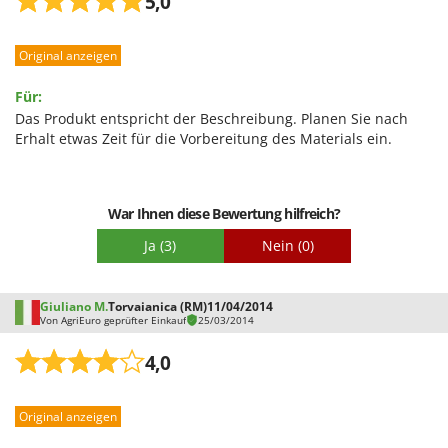
5,0
Spiralmac
Spring Protezione
Original anzeigen
Spyro
Für:
Stanley
Das Produkt entspricht der Beschreibung. Planen Sie nach
Stiga
Erhalt etwas Zeit für die Vorbereitung des Materials ein.
Stocker
Sunseeker
War Ihnen diese Bewertung hilfreich?
T
Ja
(3)
Nein
(0)
Tecla
TecnoGen
Giuliano M.
Torvaianica (RM)
11/04/2014
Tellarini Pompe
Von AgriEuro geprüfter Einkauf
25/03/2014
Telwin
4,0
Tenco
Tineco
Original anzeigen
Titania