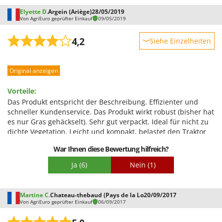
Santos
Elyette D.
Argein (Ariège)
28/05/2019
Sbaraglia
Von AgriEuro geprüfter Einkauf
09/05/2019
Schnitzer
4,2
Siehe Einzelheiten
Seven Italy
Robustheit
Shark
Original anzeigen
Leistung
Shindaiwa
Benutzerfreundlichkeit
Vorteile:
Silky
Qualität / Preis
Das Produkt entspricht der Beschreibung. Effizienter und
Simatech
schneller Kundenservice. Das Produkt wirkt robust (bisher hat
Schwierigkeitsgrad Zusammenbau
es nur Gras gehäckselt). Sehr gut verpackt. Ideal für nicht zu
Sirman
Verpackung
dichte Vegetation. Leicht und kompakt, belastet den Traktor
Skil
nicht.
War Ihnen diese Bewertung hilfreich?
Smartwood
Nachteile:
Ja
(6)
Nein
(1)
Die Anleitung ist nicht auf Französisch. Bei zu hohem Gras
Smeg
kann es zu Problemen beim Schwaden kommen; es verfängt
Snapper
sich zwischen Walze und Abstreifer. Der Zugang zur
Getriebeablassschraube ist schwierig.
Martine C.
Chateau-thebaud (Pays de la Lo
20/09/2017
Solidur
Von AgriEuro geprüfter Einkauf
06/09/2017
Spice Electronics