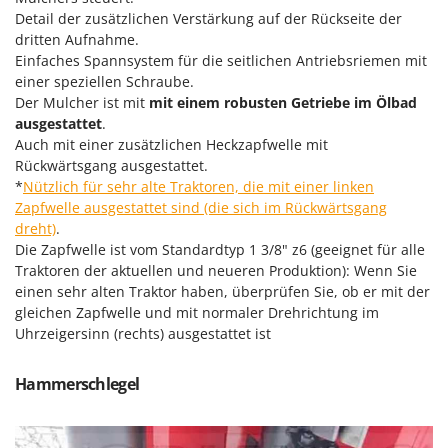
Reinigungsmaschinen für Fassaden, Fenster und PV-Anlagen
GreenBay
Detail der zusätzlichen Verstärkung auf der Rückseite der
Rührtöpfe mit Elektrischem Rührwerk
dritten Aufnahme.
Greenworks
Einfaches Spannsystem für die seitlichen Antriebsriemen mit
Rupfmaschinen
GRIFO
einer speziellen Schraube.
Der Mulcher ist mit
mit einem robusten Getriebe im Ölbad
S
GVS
Sämaschinen und Düngerstreuer
ausgestattet
.
GYS
Auch mit einer zusätzlichen Heckzapfwelle mit
Scheibenpflüge
Rückwärtsgang ausgestattet.
H
Schneefräsen
*
Nützlich für sehr alte Traktoren, die mit einer linken
Hailo
Zapfwelle ausgestattet sind (die sich im Rückwärtsgang
Schneeräumer
Helvi
dreht)
.
Schrotmühlen - elektrisch
Die Zapfwelle ist vom Standardtyp 1 3/8" z6 (geeignet für alle
Henx
Schwader für Traktoren
Traktoren der aktuellen und neueren Produktion): Wenn Sie
HiKOKI
einen sehr alten Traktor haben, überprüfen Sie, ob er mit der
Schweißgeräte
gleichen Zapfwelle und mit normaler Drehrichtung im
Honda
Seilwinden - Motorseilwinden
Uhrzeigersinn (rechts) ausgestattet ist
I
Sichelmähwerke für Traktoren
Idromatic
Hammerschlegel
Sichelmulcher für Traktoren
Il-Tec
Sortierer für Oliven
Imperia