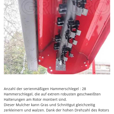
Sprühgeräte für Pflanzenbehandlung
Infaco
Stäubegeräte für Traktor
Intec
Staubsauger - Elektrobesen
Intex
Iseki
T
Teppichreiniger und Teppichbodenreiniger
Italyco
Thermische und mechanische Unkrautbrenner
ITM
Tomatenpressen
J
Tragbare Powerstationen
JOLLY ITALIA
Traktor-Heckenscheren mit Ausleger
K
KAAZ
U
Umfüllpumpen
Karcher
Umkehrfräsen
Kasco
Anzahl der serienmäßigen Hammerschlegel : 28
Hammerschlegel, die auf extrem robusten geschweißten
Kemper
V
Vakuumiergeräte
Halterungen am Rotor montiert sind.
Kenwood
Dieser Mulcher kann Gras und Schnittgut gleichzeitig
Vertikutierer
Keter
zerkleinern und walzen. Dank der hohen Drehzahl des Rotors