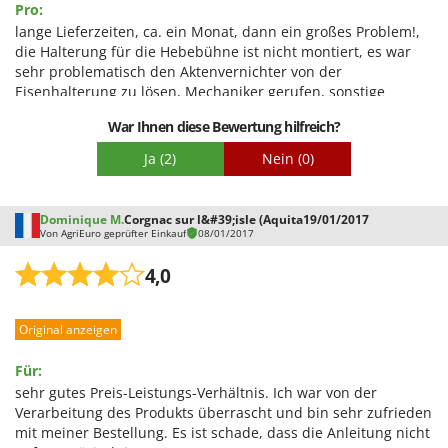
Pro:
Tornado
lange Lieferzeiten, ca. ein Monat, dann ein großes Problem!,
Tre Spade
die Halterung für die Hebebühne ist nicht montiert, es war
Trev - Abrek - TecnoVIR
sehr problematisch den Aktenvernichter von der
Eisenhalterung zu lösen, Mechaniker gerufen, sonstige
Trotec
Kosten, insgesamt ist der Aktenvernichter in Ordnung.
War Ihnen diese Bewertung hilfreich?
Troy-Bilt
Ja
(2)
Nein
(0)
U
Udor
Unger
Dominique M.
Corgnac sur l&#39;isle (Aquita
19/01/2017
Von AgriEuro geprüfter Einkauf
08/01/2017
V
4,0
Verdemax
Vesco
Original anzeigen
Volpi
Für:
W
sehr gutes Preis-Leistungs-Verhältnis. Ich war von der
Waldner
Verarbeitung des Produkts überrascht und bin sehr zufrieden
Weber
mit meiner Bestellung. Es ist schade, dass die Anleitung nicht