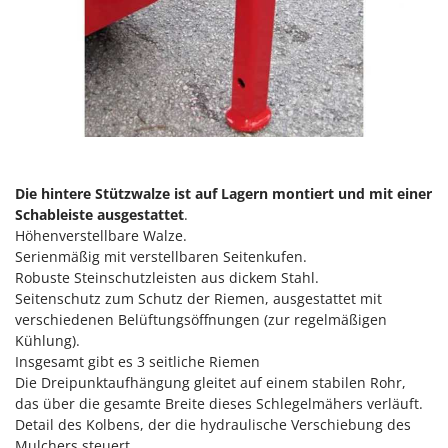
Forest Master
P
Palettengabeln für Traktoren
Francini
Pelletpressen
G
Pflüge für Traktor
G3 Ferrari
Planierschilder für Traktoren
Gardena
Plasmaschneider
Garofalo
Poolroboter
Die hintere Stützwalze ist auf Lagern montiert und mit einer
GeoTech
Pools
Schableiste ausgestattet
.
GeoTech Pro
Höhenverstellbare Walze.
Poolstaubsauger
Gierre
Serienmäßig mit verstellbaren Seitenkufen.
Robuste Steinschutzleisten aus dickem Stahl.
Ginko - MGM
R
Seitenschutz zum Schutz der Riemen, ausgestattet mit
Rasenmäher
Gipeco
verschiedenen Belüftungsöffnungen (zur regelmäßigen
Rasensodenschneider
Kühlung).
Girmi
Rasentraktoren Aufsitzmäher
Insgesamt gibt es 3 seitliche Riemen
Goodyear
Die Dreipunktaufhängung gleitet auf einem stabilen Rohr,
Rasentrimmer - Kantenschneider
das über die gesamte Breite dieses Schlegelmähers verläuft.
GRAEF
Rasentrimmer - Motorsensen - Freischneider
Detail des Kolbens, der die hydraulische Verschiebung des
Gre
Mulchers steuert.