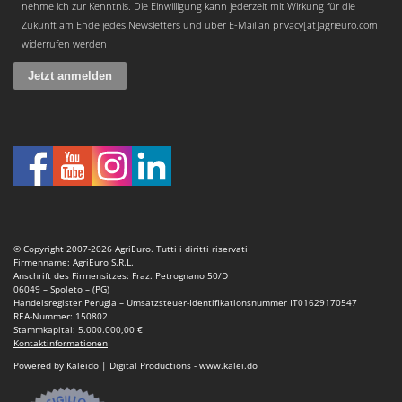
nehme ich zur Kenntnis. Die Einwilligung kann jederzeit mit Wirkung für die
Zukunft am Ende jedes Newsletters und über E-Mail an privacy[at]agrieuro.com
widerrufen werden
© Copyright 2007-2026 AgriEuro. Tutti i diritti riservati
Firmenname: AgriEuro S.R.L.
Anschrift des Firmensitzes: Fraz. Petrognano 50/D
06049 – Spoleto – (PG)
Handelsregister Perugia – Umsatzsteuer-Identifikationsnummer IT01629170547
REA-Nummer: 150802
Stammkapital: 5.000.000,00 €
Kontaktinformationen
Powered by Kaleido | Digital Productions - www.kalei.do