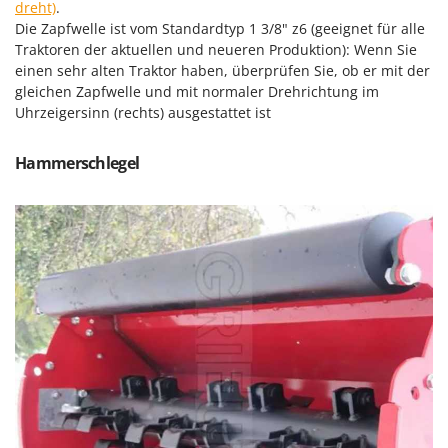
Reinigungsmaschinen für Fassaden, Fenster und PV-Anlagen
dreht)
.
GreenBay
Die Zapfwelle ist vom Standardtyp 1 3/8" z6 (geeignet für alle
Rührtöpfe mit Elektrischem Rührwerk
Greenworks
Traktoren der aktuellen und neueren Produktion): Wenn Sie
Rupfmaschinen
einen sehr alten Traktor haben, überprüfen Sie, ob er mit der
GRIFO
gleichen Zapfwelle und mit normaler Drehrichtung im
S
GVS
Uhrzeigersinn (rechts) ausgestattet ist
Sämaschinen und Düngerstreuer
GYS
Scheibenpflüge
Hammerschlegel
H
Schneefräsen
Hailo
Schneeräumer
Helvi
Schrotmühlen - elektrisch
Henx
Schwader für Traktoren
HiKOKI
Schweißgeräte
Honda
Seilwinden - Motorseilwinden
I
Sichelmähwerke für Traktoren
Idromatic
Sichelmulcher für Traktoren
Il-Tec
Sortierer für Oliven
Imperia