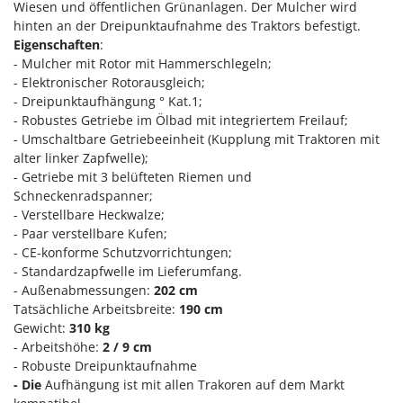
Wiesen und öffentlichen Grünanlagen. Der Mulcher wird
Klimaanlagen – Klimageräte
hinten an der Dreipunktaufnahme des Traktors befestigt.
E
Knetmaschinen
Echo
Eigenschaften
:
Knochensägen
- Mulcher mit Rotor mit Hammerschlegeln;
EcoFlow
- Elektronischer Rotorausgleich;
Kompressoren - elektrisch
Edilmark
- Dreipunktaufhängung ° Kat.1;
Kompressoren für Ernte und Baumschnitt
- Robustes Getriebe im Ölbad mit integriertem Freilauf;
Effeuno
- Umschaltbare Getriebeeinheit (Kupplung mit Traktoren mit
Kreiseleggen
Einhell
alter linker Zapfwelle);
Küchenreiben - elektrisch
Elegen
- Getriebe mit 3 belüfteten Riemen und
Schneckenradspanner;
Kükenaufzuchtboxen
Energy Gruppi
- Verstellbare Heckwalze;
Enotecnica Pillan
- Paar verstellbare Kufen;
L
Laderampe aus Aluminium
- CE-konforme Schutzvorrichtungen;
Eschenfelder
- Standardzapfwelle im Lieferumfang.
Laubsauger - Laubbläser
EuroMech
- Außenabmessungen:
202 cm
Laubsauger auf Rädern
Tatsächliche Arbeitsbreite:
190 cm
Eurosystems
Gewicht:
310 kg
Luftentfeuchter
- Arbeitshöhe:
2 / 9 cm
F
Luftkühler
FAC
- Robuste Dreipunktaufnahme
- Die
Aufhängung ist mit allen Trakoren auf dem Markt
Fama Industrie