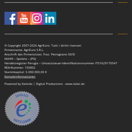
© Copyright 2007-2026 AgriEuro. Tutti i diritti riservati
Firmenname: AgriEuro S.R.L.
Anschrift des Firmensitzes: Fraz. Petrognano 50/D
06049 – Spoleto – (PG)
Handelsregister Perugia – Umsatzsteuer-Identifikationsnummer IT01629170547
REA-Nummer: 150802
Stammkapital: 5.000.000,00 €
Kontaktinformationen
Powered by Kaleido | Digital Productions - www.kalei.do