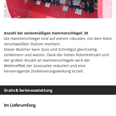
Sprühgeräte für Pflanzenbehandlung
Infaco
Stäubegeräte für Traktor
Intec
Staubsauger - Elektrobesen
Intex
Iseki
T
Teppichreiniger und Teppichbodenreiniger
Anzahl der serienmäßigen Hammerschlegel: 28
Italyco
Die Hammerschlegel sind auf extrem robusten, mit dem Rotor
Thermische und mechanische Unkrautbrenner
ITM
verschweißten Stützen montiert.
Tomatenpressen
Dieser Mulcher kann Gras und Schnittgut gleichzeitig
J
Tragbare Powerstationen
zerkleinern und walzen. Dank der hohen Rotordrehzahl und
JOLLY ITALIA
der großen Anzahl an Hammerschlegeln wird der
Traktor-Heckenscheren mit Ausleger
Welleneffekt der Grasnarbe reduziert und eine
K
hervorragende Zerkleinerungswirkung erzielt.
KAAZ
U
Umfüllpumpen
Karcher
Umkehrfräsen
Kasco
Gratis & Serienausstattung
Kemper
V
Vakuumiergeräte
Kenwood
Im Lieferumfang
Vertikutierer
Keter