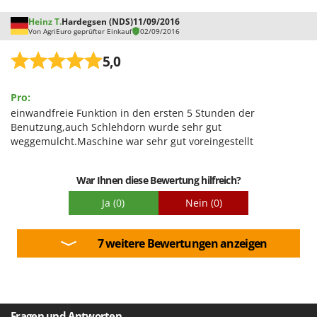
WIDU
Dieses Material muss für die Instandhaltung der Wiesen
reserviert werden, ich glaube nicht, dass es den Trick tun
Heinz T.
Hardegsen (NDS)
11/09/2016
Wiper EcoRobot
Von AgriEuro geprüfter Einkauf
02/09/2016
kann, ein großes Ödland anzugreifen.
Wolf Garten
5,0
Wortex
Worx
Pro:
einwandfreie Funktion in den ersten 5 Stunden der
Y
Benutzung,auch Schlehdorn wurde sehr gut
Yard Force
weggemulcht.Maschine war sehr gut voreingestellt
Z
Zanon
War Ihnen diese Bewertung hilfreich?
Zephir
Ja
(0)
Nein
(0)
ZGrills
Zodiac
7 weitere Bewertungen anzeigen
Zomax
Fragen und Antworten