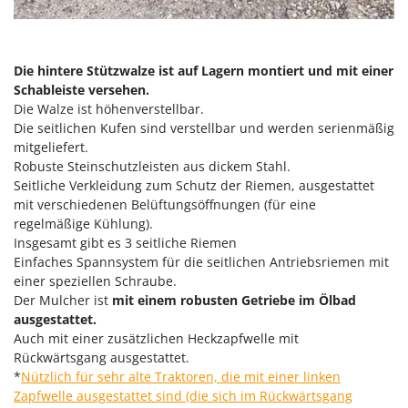
Forest Master
P
Palettengabeln für Traktoren
Francini
Pelletpressen
Die hintere Stützwalze ist auf Lagern montiert und mit einer
G
Pflüge für Traktor
Schableiste versehen.
G3 Ferrari
Die Walze ist höhenverstellbar.
Planierschilder für Traktoren
Gardena
Die seitlichen Kufen sind verstellbar und werden serienmäßig
Plasmaschneider
mitgeliefert.
Garofalo
Poolroboter
Robuste Steinschutzleisten aus dickem Stahl.
GeoTech
Seitliche Verkleidung zum Schutz der Riemen, ausgestattet
Pools
GeoTech Pro
mit verschiedenen Belüftungsöffnungen (für eine
Poolstaubsauger
regelmäßige Kühlung).
Gierre
Insgesamt gibt es 3 seitliche Riemen
Ginko - MGM
R
Einfaches Spannsystem für die seitlichen Antriebsriemen mit
Rasenmäher
einer speziellen Schraube.
Gipeco
Der Mulcher ist
mit einem robusten Getriebe im Ölbad
Rasensodenschneider
Girmi
ausgestattet.
Rasentraktoren Aufsitzmäher
Auch mit einer zusätzlichen Heckzapfwelle mit
Goodyear
Rasentrimmer - Kantenschneider
Rückwärtsgang ausgestattet.
GRAEF
*
Nützlich für sehr alte Traktoren, die mit einer linken
Rasentrimmer - Motorsensen - Freischneider
Gre
Zapfwelle ausgestattet sind (die sich im Rückwärtsgang