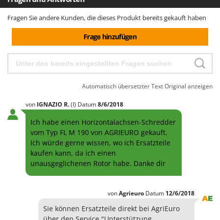
Fragen Sie andere Kunden, die dieses Produkt bereits gekauft haben
Frage hinzufügen
Automatisch übersetzter Text
Original anzeigen
von
IGNAZIO
R.
(I)
Datum
8/6/2018
Ich habe einen Horizontalachsen-Schredder
vom Typ FL M 190 von AGRIEURO gekauft.
Ich würde gerne wissen, wo ich Ersatzteile
kaufen kann, da ich einen
unausgeglichenen Rotor habe. Danke dir
von
Agrieuro
Datum
12/6/2018
Sie können Ersatzteile direkt bei AgriEuro
über den Service "Unterstützung