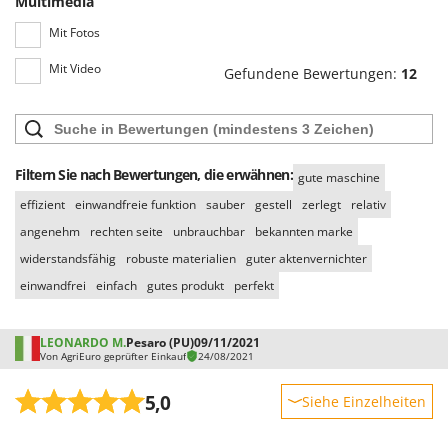
Multimedia
Rato
Mit Fotos
Reber
Redback
Mit Video
Gefundene Bewertungen:
12
Resto Italia
Ribimex
Ripartrak
Filtern Sie nach Bewertungen, die erwähnen:
gute maschine
Ritter
effizient
einwandfreie funktion
sauber
gestell
zerlegt
relativ
River Systems
angenehm
rechten seite
unbrauchbar
bekannten marke
Robomow
widerstandsfähig
robuste materialien
guter aktenvernichter
Rossofuoco
einwandfrei
einfach
gutes produkt
perfekt
Rover Pompe
Royal Food
LEONARDO M.
Pesaro (PU)
09/11/2021
Von AgriEuro geprüfter Einkauf
24/08/2021
Ryobi
5,0
Siehe Einzelheiten
S
S.T.P.
Robustheit