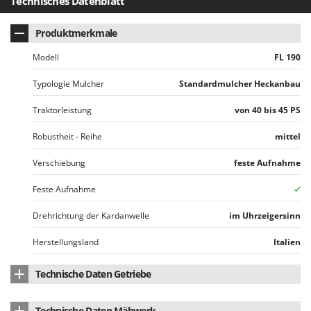
Technisches Datenblatt
Makita
MAMMAMIA
Produktmerkmale
Marcato
Modell
FL 190
Marina Systems
Typologie Mulcher
Standardmulcher Heckanbau
Master
Traktorleistung
von 40 bis 45 PS
Mastercook
McCulloch
Robustheit - Reihe
mittel
MCH
Verschiebung
feste Aufnahme
Michelin
Feste Aufnahme
Mille
Minox
Drehrichtung der Kardanwelle
im Uhrzeigersinn
Mockmill
Herstellungsland
Italien
More than chef
Technische Daten Getriebe
MOSA
Vorrichtung integrierte Freirad
ja
MOVA
Technische Daten Mähwerk