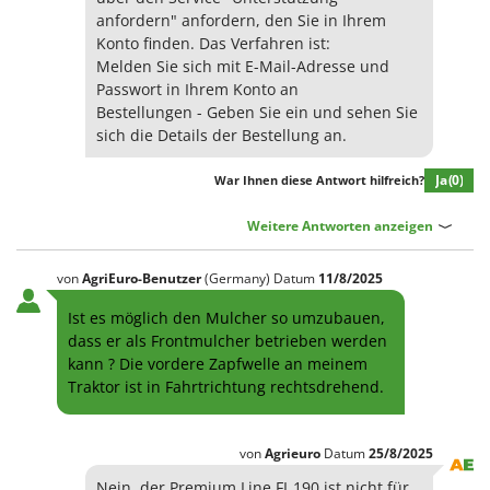
anfordern" anfordern, den Sie in Ihrem
Konto finden. Das Verfahren ist:
Melden Sie sich mit E-Mail-Adresse und
Passwort in Ihrem Konto an
Bestellungen - Geben Sie ein und sehen Sie
sich die Details der Bestellung an.
Ja
(0)
War Ihnen diese Antwort hilfreich?
Weitere Antworten anzeigen
von
AgriEuro-Benutzer
(Germany)
Datum
11/8/2025
Ist es möglich den Mulcher so umzubauen,
dass er als Frontmulcher betrieben werden
kann ? Die vordere Zapfwelle an meinem
Traktor ist in Fahrtrichtung rechtsdrehend.
von
Agrieuro
Datum
25/8/2025
Nein, der Premium Line FL 190 ist nicht für