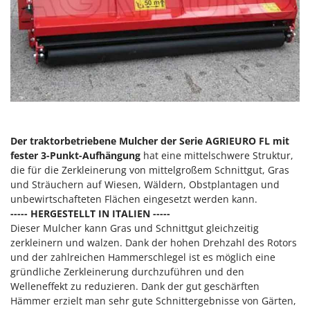
Heckenscheren
Comet
Heißluftfritteusen
Cresco
Heizkanonen und Elektroheizer
Cruccolini
Hochdruckreiniger
CTEK
Hochgrasmäher
D
Holzbacköfen Außenbereich für Pizza und Braten
Dal Degan
Holzspalter
DCG
Der traktorbetriebene Mulcher der Serie AGRIEURO FL mit
Hubwagen
fester 3-Punkt-Aufhängung
hat eine mittelschwere Struktur,
Deca
die für die Zerkleinerung von mittelgroßem Schnittgut, Gras
DeWalt
K
und Sträuchern auf Wiesen, Wäldern, Obstplantagen und
Kabelpflüge für die Drainage
Di Martino
unbewirtschafteten Flächen eingesetzt werden kann.
Kartoffellegemaschine für Traktoren
----- HERGESTELLT IN ITALIEN -----
Diavola Pro
Dieser Mulcher kann Gras und Schnittgut gleichzeitig
Kartoffelroder für Traktoren
Diesse
zerkleinern und walzen. Dank der hohen Drehzahl des Rotors
Kehrmaschinen
und der zahlreichen Hammerschlegel ist es möglich eine
Docma
gründliche Zerkleinerung durchzuführen und den
Kettensägen
Dominion
Welleneffekt zu reduzieren. Dank der gut geschärften
Kippbare Heckschaufeln für Traktoren
Hämmer erzielt man sehr gute Schnittergebnisse von Gärten,
Dreame