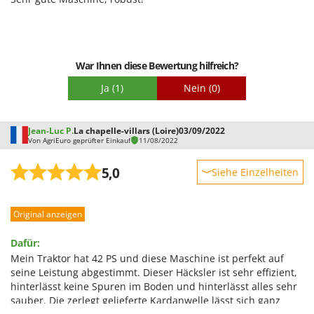
Spiralmac
Schwierigkeitsgrad Zusammenbau
Spring Protezione
Verpackung
Spyro
War Ihnen diese Bewertung hilfreich?
Stanley
Ja
(1)
Nein
(0)
Stiga
Stocker
Jean-Luc P.
La chapelle-villars (Loire)
03/09/2022
Sunseeker
Von AgriEuro geprüfter Einkauf
11/08/2022
T
5,0
Siehe Einzelheiten
Tecla
TecnoGen
Robustheit
Original anzeigen
Leistung
Tellarini Pompe
Benutzerfreundlichkeit
Telwin
Dafür:
Qualität / Preis
Mein Traktor hat 42 PS und diese Maschine ist perfekt auf
Tenco
seine Leistung abgestimmt. Dieser Häcksler ist sehr effizient,
Schwierigkeitsgrad Zusammenbau
Tineco
hinterlässt keine Spuren im Boden und hinterlässt alles sehr
Verpackung
sauber. Die zerlegt gelieferte Kardanwelle lässt sich ganz
Titania