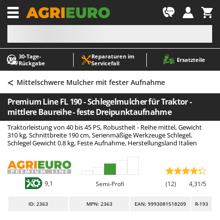
-1
30‑Tage-
Reparaturen im
A
A
Ersatzteile
Rückgabe
Servicefall
Abbeermaschinen - Traubenmühlen
ABAC
<
Abfüllgeräte
AgriEuro Premium
Mittelschwere Mulcher mit fester Aufnahme
Akku Gartenscheren
AgriEuro TOP-LINE
Premium Line FL 190 - Schlegelmulcher für Traktor -
Akku Gras- und Strauchscheren
AGT
mittlere Baureihe - feste Dreipunktaufnahme
Akku-Stichsägen
Aima
Traktorleistung von 40 bis 45 PS, Robustheit - Reihe mittel, Gewicht
310 kg, Schnittbreite 190 cm, Serienmäßige Werkzeuge Schlegel,
Allzwecktransporter - Motorschubkarren
Airmec
Schlegel Gewicht 0.8 kg, Feste Aufnahme, Herstellungsland Italien
Alu-Teleskopleitern
AL-KO
Anbaubagger Heckbagger für Traktoren
ALA 2000
Arbeitsschutzkleidung
Alce
9,1
Semi-Profi
(12)
4,31/5
Aschesauger
Alpina
ID
: 2363
MPN: 2363
EAN: 9993081518209
R-193
Astkettensägen - Hochentaster
Ama