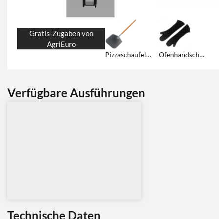
Gratis-Zugaben von
AgriEuro
Pizzaschaufel für Holzbacköfen!
Ofenhandschuhe im Lieferumfang!
Verfügbare Ausführungen
Technische Daten