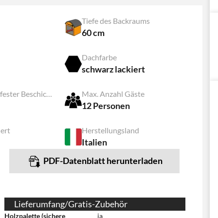
Tiefe des Backraums
60 cm
Dachfarbe
schwarz lackiert
Typ mit feuerfester Beschichtung
Max. Anzahl Gäste
12 Personen
iert
Herstellungsland
Italien
PDF-Datenblatt herunterladen
Lieferumfang/Gratis-Zubehör
Holzpalette (sichere
ja