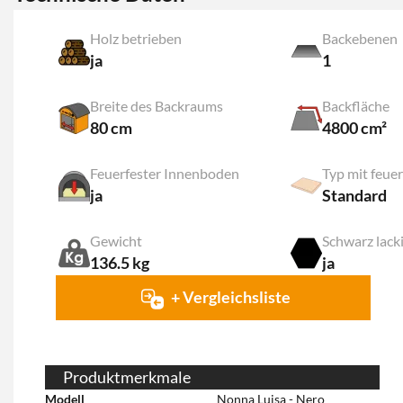
Holz betrieben
Backebenen
ja
1
Breite des Backraums
Backfläche
80 cm
4800 cm²
Feuerfester Innenboden
ja
Standard
Gewicht
Schwarz lack
136.5 kg
ja
+ Vergleichsliste
Produktmerkmale
Modell
Nonna Luisa - Nero