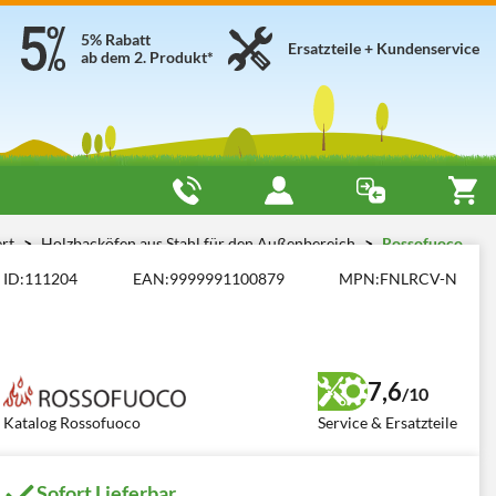
5% Rabatt
Ersatzteile + Kundenservice
ab dem 2. Produkt*
ert
Holzbacköfen aus Stahl für den Außenbereich
Rossofuoco
ID:
111204
EAN:
9999991100879
MPN:
FNLRCV-N
7,6
/10
Katalog Rossofuoco
Service & Ersatzteile
Sofort Lieferbar