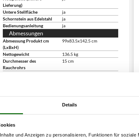
Lieferung)
Untere Stellfläche
ja
Schornstein aus Edelstahl
ja
Bedienungsanleitung
ja
Abmessungen
Abmessung Produkt cm
99x83.5x142.5 cm
(LxBxH)
Nettogewicht
136.5 kg
Durchmesser des
15 cm
Rauchrohrs
Verpackung
Auf Palette
Abmessung Verpackung/en
106x97x91 cm
cm (LxBxH)
Gesamtgewicht mit
146 kg
Verpackung
Details
Lieferung mit hydraulischer
ja
Entladeplattform
Montagezeit
30 Minuten
Cookies
nhalte und Anzeigen zu personalisieren, Funktionen für soziale