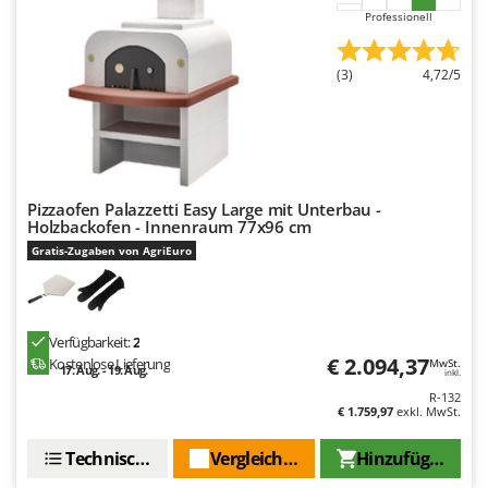
Mowox
Professionell
MTD
(3)
4,72/5
N
New O.M.R.A.
Nilfisk
Ninja
Novatec
Pizzaofen Palazzetti Easy Large mit Unterbau -
Holzbackofen - Innenraum 77x96 cm
Novital
Gratis-Zugaben von AgriEuro
NuAir
NuovaFac
Verfügbarkeit:
2
O
€ 2.094,37
Kostenlose Lieferung
MwSt.
Officine Savioli
17. Aug. - 19. Aug.
inkl.
R-132
Oliviero
€ 1.759,97
exkl. MwSt.
Olix
Technische Daten
Vergleichen Sie
Hinzufügen
OMA