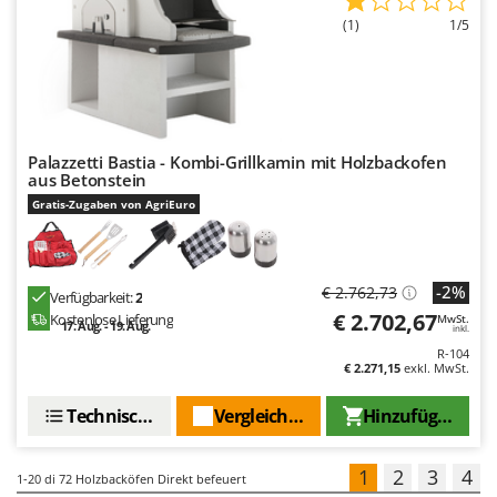
(1)
1/5
Palazzetti Bastia - Kombi-Grillkamin mit Holzbackofen
aus Betonstein
Gratis-Zugaben von AgriEuro
-2%
€ 2.762,73
Verfügbarkeit:
2
€ 2.702,67
Kostenlose Lieferung
MwSt.
17. Aug. - 19. Aug.
inkl.
R-104
€ 2.271,15
exkl. MwSt.
Technische Daten
Vergleichen Sie
Hinzufügen
1
2
3
4
1-20
di 72 Holzbacköfen Direkt befeuert