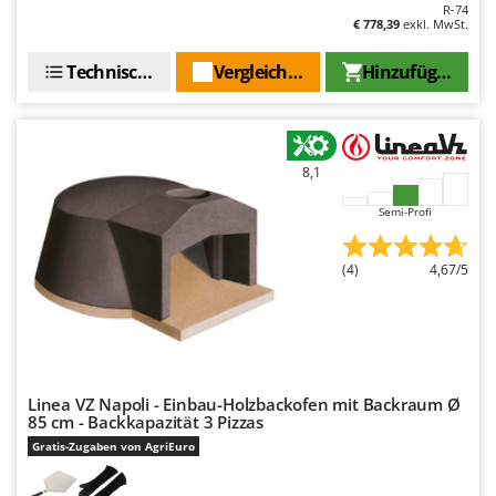
R-74
€ 778,39
exkl. MwSt.
Technische Daten
Vergleichen Sie
Hinzufügen
8,1
Semi-Profi
(4)
4,67/5
Linea VZ Napoli - Einbau-Holzbackofen mit Backraum Ø
85 cm - Backkapazität 3 Pizzas
Gratis-Zugaben von AgriEuro