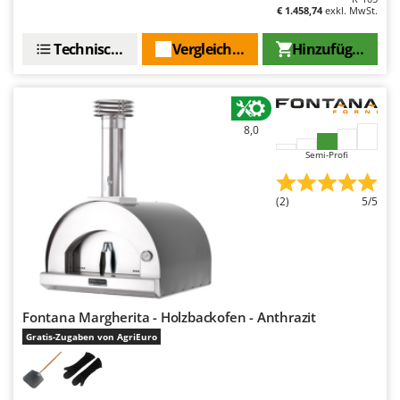
Rato
€ 1.458,74
exkl. MwSt.
Reber
Technische Daten
Vergleichen Sie
Hinzufügen
Redback
Resto Italia
Ribimex
8,0
Ripartrak
Semi-Profi
Ritter
River Systems
(2)
5/5
Robomow
Rossofuoco
Rover Pompe
Royal Food
Fontana Margherita - Holzbackofen - Anthrazit
Ryobi
Gratis-Zugaben von AgriEuro
S
S.T.P.