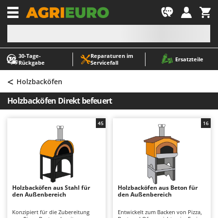
-1
30‑Tage-
Reparaturen im
A
A
Ersatzteile
Rückgabe
Servicefall
Abbeermaschinen - Traubenmühlen
ABAC
<
Abfüllgeräte
AgriEuro Premium
Holzbacköfen
Akku Gartenscheren
AgriEuro TOP-LINE
Holzbacköfen Direkt befeuert
Akku Gras- und Strauchscheren
AGT
Akku-Stichsägen
Aima
45
16
Allzwecktransporter - Motorschubkarren
Airmec
Alu-Teleskopleitern
AL-KO
Anbaubagger Heckbagger für Traktoren
ALA 2000
Arbeitsschutzkleidung
Alce
Holzbacköfen aus Stahl für
Holzbacköfen aus Beton für
den Außenbereich
den Außenbereich
Aschesauger
Alpina
Astkettensägen - Hochentaster
Ama
Konzipiert für die Zubereitung
Entwickelt zum Backen von Pizza,