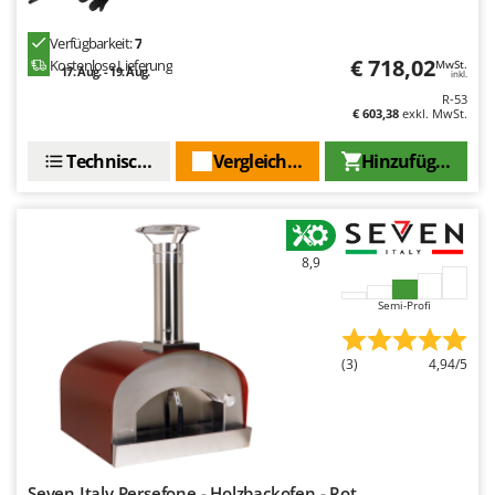
Verfügbarkeit:
7
€ 718,02
Kostenlose Lieferung
MwSt.
17. Aug. - 19. Aug.
inkl.
R-53
€ 603,38
exkl. MwSt.
Technische Daten
Vergleichen Sie
Hinzufügen
8,9
Semi-Profi
(3)
4,94/5
Seven Italy Persefone - Holzbackofen - Rot