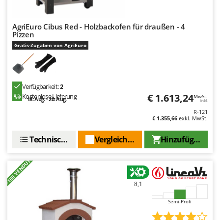
Tornado
Tre Spade
AgriEuro Cibus Red - Holzbackofen für draußen - 4
Pizzen
Trev - Abrek - TecnoVIR
Gratis-Zugaben von AgriEuro
Trotec
Troy-Bilt
U
Verfügbarkeit:
2
Udor
€ 1.613,24
Kostenlose Lieferung
MwSt.
18. Aug. - 20. Aug.
inkl.
Unger
R-121
€ 1.355,66
exkl. MwSt.
V
Verdemax
Technische Daten
Vergleichen Sie
Hinzufügen
Vesco
+100 VENDUTI
Volpi
8,1
W
Waldner
Semi-Profi
Weber