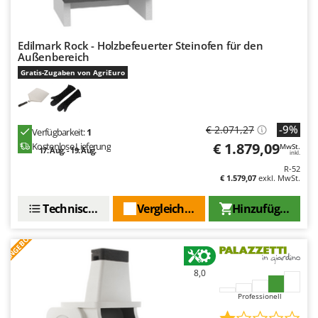
Edilmark Rock - Holzbefeuerter Steinofen für den
Außenbereich
Gratis-Zugaben von AgriEuro
-9%
€ 2.071,27
Verfügbarkeit:
1
€ 1.879,09
Kostenlose Lieferung
MwSt.
17. Aug. - 19. Aug.
inkl.
R-52
€ 1.579,07
exkl. MwSt.
Technische Daten
Vergleichen Sie
Hinzufügen
ANGEBOT
8,0
Professionell