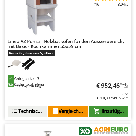
WIDU
(16)
3,94/5
Wiper EcoRobot
Wolf Garten
Wortex
Worx
Linea VZ Ponza - Holzbackofen für den Aussenbereich,
mit Basis - Kochkammer 55x59 cm
Y
Gratis-Zugaben von AgriEuro
Yard Force
Z
Zanon
Verfügbarkeit:
7
Zephir
€ 952,46
Kostenlose Lieferung
MwSt.
17. Aug. - 19. Aug.
inkl.
ZGrills
R-61
€ 800,39
exkl. MwSt.
Zodiac
Zomax
Technische Daten
Vergleichen Sie
Hinzufügen