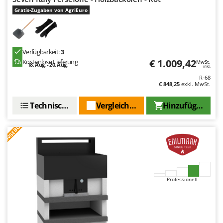
Gratis-Zugaben von AgriEuro
Verfügbarkeit:
3
€ 1.009,42
Kostenlose Lieferung
MwSt.
18. Aug. - 20. Aug.
inkl.
R-68
€ 848,25
exkl. MwSt.
Technische Daten
Vergleichen Sie
Hinzufügen
ANGEBOT
Professionell