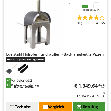
9,1
Hausgebrauch
(10)
4,32/5
Edelstahl Holzofen für draußen - Backfähigkeit: 2 Pizzen
Gratis-Zugaben von AgriEuro
Verfügbarkeit:
2
€ 1.349,64
Kostenlose Lieferung
MwSt.
18. Aug. - 20. Aug.
inkl.
R-100
€ 1.134,15
exkl. MwSt.
Technische Daten
Vergleichen Sie
Hinzufügen