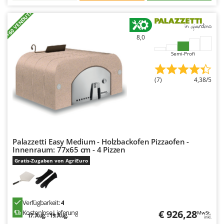
+60 VENDUTI
8,0
Semi-Profi
(7)
4,38/5
Palazzetti Easy Medium - Holzbackofen Pizzaofen -
Innenraum: 77x65 cm - 4 Pizzen
Gratis-Zugaben von AgriEuro
Verfügbarkeit:
4
€ 926,28
Kostenlose Lieferung
MwSt.
17. Aug. - 19. Aug.
inkl.