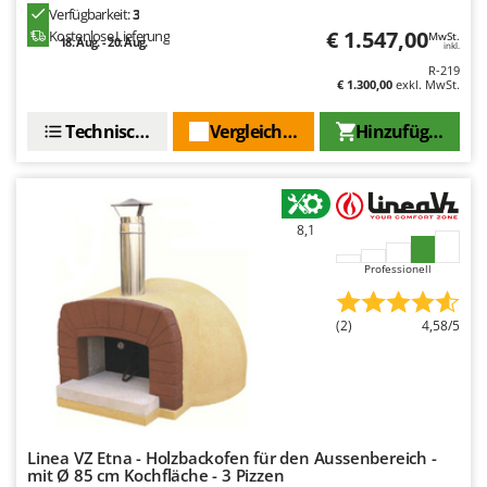
Santos
Verfügbarkeit:
3
€ 1.547,00
Kostenlose Lieferung
MwSt.
Sbaraglia
18. Aug. - 20. Aug.
inkl.
R-219
Schnitzer
€ 1.300,00
exkl. MwSt.
Seven Italy
Technische Daten
Vergleichen Sie
Hinzufügen
Shark
Shindaiwa
Silky
8,1
Simatech
Sirman
Professionell
Skil
(2)
4,58/5
Smartwood
Smeg
Snapper
Solidur
Linea VZ Etna - Holzbackofen für den Aussenbereich -
Spice Electronics
mit Ø 85 cm Kochfläche - 3 Pizzen