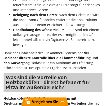
feuerfestem Stein; die direkte Hitze sorgt für schnelles
und intensives Garen;
Reinigung nach dem Garen
: Nach dem Gebrauch wird
die Asche vom Ofenboden entfernt; die Konstruktion
aus Stahl oder Beton erleichtert die Wartung;
Handhabung des Ofens
: Viele Modelle sind mit einem
Rollwagen ausgestattet, der es ermöglicht, den Ofen
leicht innerhalb der verfügbaren Außenbereiche zu
bewegen.
Dank der Einfachheit des Einkammer-Systems hat
der
Bediener direkte Kontrolle über die Flammenführung und
den Garvorgang
, sodass nur ein Minimum an Erfahrung
erforderlich ist, um optimale Ergebnisse zu erzielen.
Was sind die Vorteile von
Holzbacköfen - direkt befeuert für
Pizza im Außenbereich?
Holzbacköfen für die Außenverwendung mit
Vergleichen Sie
Direktgarmethode bieten eine Reihe von Vorteilen
, die mit