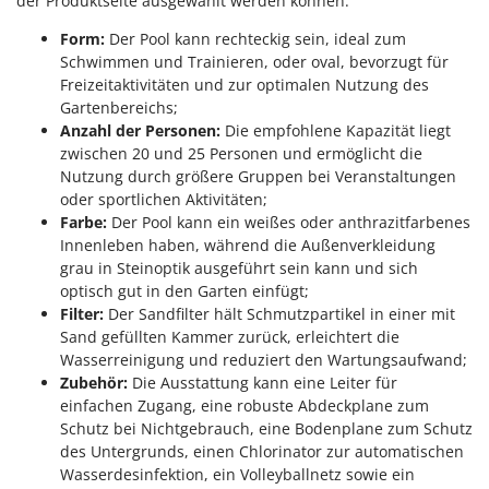
der Produktseite ausgewählt werden können:
Makita
Form:
Der Pool kann rechteckig sein, ideal zum
MAMMAMIA
Schwimmen und Trainieren, oder oval, bevorzugt für
Marcato
Freizeitaktivitäten und zur optimalen Nutzung des
Gartenbereichs;
Marina Systems
Anzahl der Personen:
Die empfohlene Kapazität liegt
Master
zwischen 20 und 25 Personen und ermöglicht die
Mastercook
Nutzung durch größere Gruppen bei Veranstaltungen
oder sportlichen Aktivitäten;
McCulloch
Farbe:
Der Pool kann ein weißes oder anthrazitfarbenes
MCH
Innenleben haben, während die Außenverkleidung
grau in Steinoptik ausgeführt sein kann und sich
Michelin
optisch gut in den Garten einfügt;
Mille
Filter:
Der Sandfilter hält Schmutzpartikel in einer mit
Sand gefüllten Kammer zurück, erleichtert die
Minox
Wasserreinigung und reduziert den Wartungsaufwand;
Mockmill
Zubehör:
Die Ausstattung kann eine Leiter für
More than chef
einfachen Zugang, eine robuste Abdeckplane zum
Schutz bei Nichtgebrauch, eine Bodenplane zum Schutz
MOSA
des Untergrunds, einen Chlorinator zur automatischen
MOVA
Wasserdesinfektion, ein Volleyballnetz sowie ein