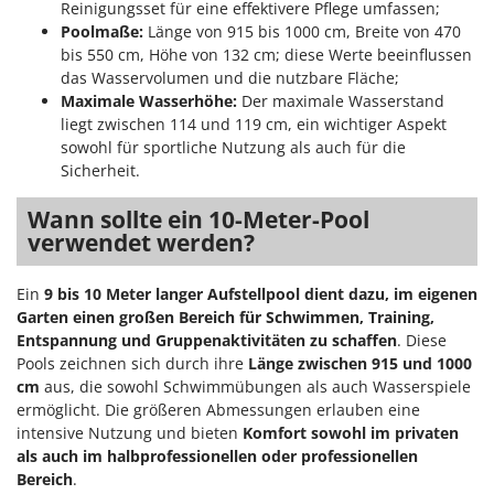
Reinigungsset für eine effektivere Pflege umfassen;
Mowox
Poolmaße:
Länge von 915 bis 1000 cm, Breite von 470
MTD
bis 550 cm, Höhe von 132 cm; diese Werte beeinflussen
das Wasservolumen und die nutzbare Fläche;
N
Maximale Wasserhöhe:
Der maximale Wasserstand
New O.M.R.A.
liegt zwischen 114 und 119 cm, ein wichtiger Aspekt
Nilfisk
sowohl für sportliche Nutzung als auch für die
Sicherheit.
Ninja
Novatec
Wann sollte ein 10-Meter-Pool
verwendet werden?
Novital
NuAir
Ein
9 bis 10 Meter langer Aufstellpool
dient dazu, im eigenen
NuovaFac
Garten einen großen Bereich für Schwimmen, Training,
Entspannung und Gruppenaktivitäten zu schaffen
. Diese
O
Pools zeichnen sich durch ihre
Länge zwischen 915 und 1000
Officine Savioli
cm
aus, die sowohl Schwimmübungen als auch Wasserspiele
Oliviero
ermöglicht. Die größeren Abmessungen erlauben eine
intensive Nutzung und bieten
Komfort sowohl im privaten
Olix
als auch im halbprofessionellen oder professionellen
OMA
Bereich
.