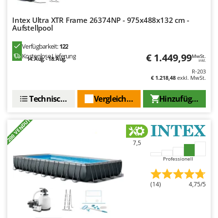
Flockenquetschen
Bosch
Furchenzieher für Traktoren
Intex Ultra XTR Frame 26374NP - 975x488x132 cm -
Brumi
Aufstellpool
BullMach
G
Verfügbarkeit:
122
Gartengrills
€ 1.449,99
Kostenlose Lieferung
MwSt.
C
14. Aug. - 18. Aug.
inkl.
Gartenpumpen
C.EL.ME.
R-203
Gebläsespritzen für Traktoren
€ 1.218,48
exkl. MwSt.
Calory Forni
Gerätehäuser
Campagnola
Technische Daten
Vergleichen Sie
Hinzufügen
Getreidemühlen
Campingaz
+200 VENDUTI
Grabenfräsen
Castelgarden
Grubber - Tiefenlockerer
Castellari
7,5
Grubber für Traktor
Ceccato Olindo
Professionell
Char-Broil
H
Häcksler
Classe
(14)
4,75/5
Handsägen auf Verlängerung
Clementi
Heckcontainer für Traktoren
Cofra