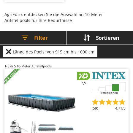
Verbundmaterialien in
Bodenreinigungsmaschinen
Barbieri
Kombination mit verstärkter PVC-
Innenauskleidung; erhältlich in
Brutmaschinen Inkubatoren
Batavia
runder, ovaler oder rechteckiger
AgriEuro: entdecken Sie die Auswahl an 10-Meter
Form, mit größerem Volumen und
Aufstellpools für Ihre Bedürfnisse
höherer Wassertiefe im Vergleich
Bürsten für den Außenbereich
Benassi
zu anderen Modellen. In der Regel
ausgestattet mit Sandfilteranlage,
Beper
Leiter, Skimmer und Abdeckplane,
D
Filter
Sortieren
für eine effektive Wasserfiltration
Dampfreiniger und Dampfbesen
Berkel
und eine lange Lebensdauer. Im
Vergleich zu Rohrrahmenpools
Bernardi
höhere Stabilität und Möglichkeit
Länge des Pools: von 915 cm bis 1000 cm
E
zur semipermanenten Installation;
Einachsschlepper
Bertolini Pumps
geeignet für private Gärten sowie
Beherbergungsbetriebe.
Elektrische Tauchpumpen
1-5
di 5 10-Meter Aufstellpools
Besser Vacuum
Erforderlich: Vorbereitung eines
+1000 VENDUTI
festen und perfekt nivellierten
Erdbohrer
Bestway
Untergrunds, regelmäßige
Kontrolle der Wasserwerte sowie
Erntenetze für Obst und Oliven
7,5
Abdeckung des Beckens bei
Beta tools
Nichtgebrauch zum Schutz und
zur Erhaltung der Wasserqualität.
Professionell
Bissell
F
Feder Grubber
Black & Decker
(59)
4,71/5
Feldspritzen für Pflanzenschutz
BlackStone
Fensterreiniger
Blue Bird
Fleischwolf
Bomet