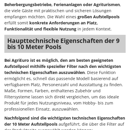
Vogelscheuchen - Vogelabwehr
KitchenAid
Beherbergungsbetriebe, Ferienanlagen oder Agriturismen
,
die viele Gäste mit praktischen und sicheren Lösungen
W
Komo
Wasserpumpen
empfangen möchten. Die Wahl eines
großen Aufstellpools
erfüllt somit
konkrete Anforderungen an Platz,
L
Wasserpumpen für Traktoren
Funktionalität und flexible Nutzung
in jedem Kontext.
Laica
Wein- und Obstpressen
Lampacrescia - MGM
Haupttechnische Eigenschaften der 9
Wein- und Ölschichtenfilter
bis 10 Meter Pools
Landxcape
Weitere Produkte
LAR Casalinghi
Wiesenwalzen für Traktor
Bei AgriEuro ist es möglich, den am besten geeigneten
Lavor
Aufstellpool mithilfe spezieller Filter nach den wichtigsten
Wippsägen
technischen Eigenschaften auszuwählen
. Diese Funktion
Linea VZ
Wurstfüller
ermöglicht es, schnell das passende Modell basierend auf
Lisam
verfügbarem Platz, Personenzahl und Ausstattung zu finden.
Z
Lotusgrill
Maße, Formen, Farben, enthaltenes Zubehör und
Zerstäuber
Filtersysteme lassen sich direkt vergleichen, um das ideale
M
Zinkeneggen
Produkt für jedes Nutzungsniveau, vom Hobby- bis zum
M.A.I.BO.
professionellen Einsatz, auszuwählen.
Zubehör für Rasentraktoren
Macom
Nachfolgend sind die wichtigsten technischen Eigenschaften
der
10 Meter Aufstellpools
aufgeführt, die über die Filter auf
Macte Ovens