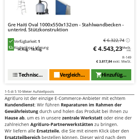
Forest Master
P
Palettengabeln für Traktoren
Francini
Pelletpressen
Gre Haiti Oval 1000x550x132cm - Stahlwandbecken -
G
Pflüge für Traktor
unterird. Stützkonstruktion
G3 Ferrari
Planierschilder für Traktoren
€ 6.322,74
Verfügbarkeit:
1
Gardena
Plasmaschneider
€ 4.543,23
Kostenlose Lieferung
MwSt.
14. Aug. - 18. Aug.
Garofalo
inkl.
Poolroboter
R-149
GeoTech
€ 3.817,84
exkl. MwSt.
Pools
GeoTech Pro
Technische Daten
Vergleichen Sie
Hinzufügen
Poolstaubsauger
Gierre
Ginko - MGM
R
1-5
di 5 10-Meter Aufstellpools
Rasenmäher
Gipeco
AgriEuro ist der einzige E-Commerce-Anbieter mit echtem
Rasensodenschneider
Kundendienst
: Wir führen
Reparaturen im Rahmen der
Girmi
Gewährleistung
durch und holen das Produkt bei Ihnen zu
Rasentraktoren Aufsitzmäher
Goodyear
Hause ab
, um es in unsere
zentrale Werkstatt
oder eine der
Rasentrimmer - Kantenschneider
zahlreichen
AgriEuro-Partnerwerkstätten
zu bringen.
GRAEF
Rasentrimmer - Motorsensen - Freischneider
Wir liefern alle
Ersatzteile
, die Sie mit einem Klick über den
Gre
Ersatzteilbereich
bestellen können. Dieser wird nach dem