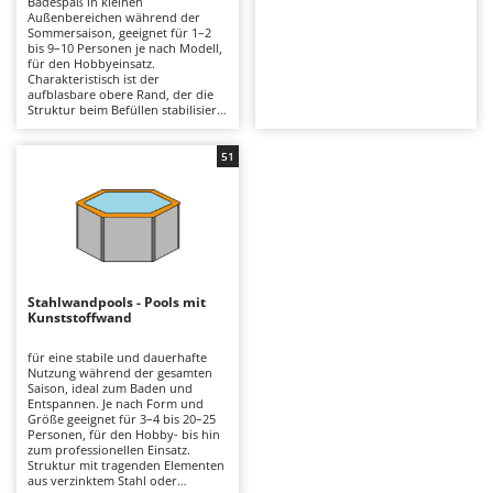
Badespaß in kleinen
Astscheren
Ambrogio Robot
Außenbereichen während der
Sommersaison, geeignet für 1–2
Atemschutzgeräte
Annovi Reverberi
bis 9–10 Personen je nach Modell,
für den Hobbyeinsatz.
Charakteristisch ist der
Aufroller für Olivennetze
ANTHBOT
aufblasbare obere Rand, der die
Struktur beim Befüllen stabilisiert;
Aufschnittmaschinen
Archman
gefertigt aus mehrschichtigem PVC
mit verstärktem Kern, erhältlich in
Auslegemulcher für Traktoren
Arco
runder oder rechteckiger Form,
51
mit kompakten Abmessungen und
Äxte - Beile und Spalthammer
Ardes
geringem Platzbedarf. In der Regel
mit Kartuschenfilter ausgestattet,
Argo
für eine grundlegende
B
Wasserfiltration. Im Vergleich zu
Balkenmäher
Ariete
Rohrrahmen- oder festen Pools
schneller Aufbau und einfache
Bandsägen
Artus
Einlagerung am Saisonende; ideal
für kleine Gärten, Innenhöfe oder
Stahlwandpools - Pools mit
Batterieladegeräte - Starthilfegeräte
Ferienhäuser. Erforderlich:
Attila
Kunststoffwand
Aufstellung auf einer vollkommen
ebenen und sauberen Fläche,
Baum- und Astscheren - manuell
Ausonia
regelmäßiger Austausch der
für eine stabile und dauerhafte
Filterkartusche sowie Abdeckung
Nutzung während der gesamten
Baumscheren - pneumatisch
Awelco
bei Nichtgebrauch zur Erhaltung
Saison, ideal zum Baden und
der Wasserqualität und zum
Entspannen. Je nach Form und
Baumstumpffräsen
Schutz des Liners.
Größe geeignet für 3–4 bis 20–25
B
Personen, für den Hobby- bis hin
Bindezangen - elektrisch
Baesso
zum professionellen Einsatz.
Struktur mit tragenden Elementen
Bodenfräsen für Traktor
Bahco
aus verzinktem Stahl oder