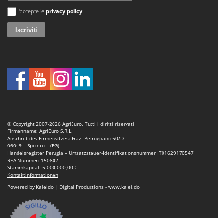
Si è verificato un errore
J'accepte le
privacy policy
© Copyright 2007-2026 AgriEuro. Tutti i diritti riservati
Firmenname: AgriEuro S.R.L.
Anschrift des Firmensitzes: Fraz. Petrognano 50/D
06049 – Spoleto – (PG)
Handelsregister Perugia – Umsatzsteuer-Identifikationsnummer IT01629170547
REA-Nummer: 150802
Stammkapital: 5.000.000,00 €
Kontaktinformationen
Powered by Kaleido | Digital Productions - www.kalei.do