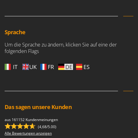
Heckenscheren
Comet
Heißluftfritteusen
Cresco
Heizkanonen und Elektroheizer
Cruccolini
Hochdruckreiniger
Sprache
CTEK
Hochgrasmäher
Um die Sprache zu ändern, klicken Sie auf eine der
D
Holzbacköfen Außenbereich für Pizza und Braten
folgenden Flags
Dal Degan
Holzspalter
DCG
IT
UK
FR
DE
ES
Hubwagen
Deca
DeWalt
K
Kabelpflüge für die Drainage
Di Martino
Kartoffellegemaschine für Traktoren
Diavola Pro
Kartoffelroder für Traktoren
Das sagen unsere Kunden
Diesse
Kehrmaschinen
Docma
aus 161152 Kundenmeinungen
Kettensägen
Dominion
(4,68/5.00)
Kippbare Heckschaufeln für Traktoren
Alle Bewertungen anzeigen
Dreame