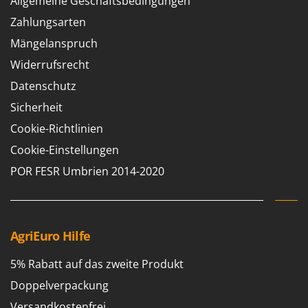
Allgemeine Geschäftsbedingungen
Bodenreinigungsmaschinen
Barbieri
Zahlungsarten
Brutmaschinen Inkubatoren
Batavia
Mängelanspruch
Bürsten für den Außenbereich
Benassi
Widerrufsrecht
Beper
D
Datenschutz
Dampfreiniger und Dampfbesen
Berkel
Sicherheit
Bernardi
E
Cookie-Richtlinien
Einachsschlepper
Bertolini Pumps
Cookie-Einstellungen
Elektrische Tauchpumpen
Besser Vacuum
POR FESR Umbrien 2014-2020
Erdbohrer
Bestway
Erntenetze für Obst und Oliven
Beta tools
Bissell
F
Feder Grubber
AgriEuro Hilfe
Black & Decker
Feldspritzen für Pflanzenschutz
BlackStone
5% Rabatt auf das zweite Produkt
Fensterreiniger
Blue Bird
Doppelverpackung
Fleischwolf
Bomet
Versandkostenfrei