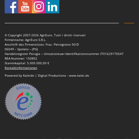
M
Mähroboter
Famag
Maisentkörnungsmaschinen
Famur
Manuelle Heckenscheren
FARMER
Mehrzweck-Sauggeräte
FBC
© Copyright 2007-2026 AgriEuro. Tutti i diritti riservati
Minibacköfen
Firmenname: AgriEuro S.R.L.
Ferrari Group
Anschrift des Firmensitzes: Fraz. Petrognano 50/D
Motorhacken - Gartenfräsen
06049 – Spoleto – (PG)
Ferroni
Handelsregister Perugia – Umsatzsteuer-Identifikationsnummer IT01629170547
Motorspritzen
REA-Nummer: 150802
Ferrua
Stammkapital: 5.000.000,00 €
Mulcher für Traktor
Kontaktinformationen
FIAC
Powered by Kaleido | Digital Productions - www.kalei.do
FIEM
N
Notstromaggregat
Fimar
Nudelmaschinen
FINI
Fiorentini
O
Obstmühlen Obsthäcksler Obstmuser
Fiskars
Obstpressen
Flymo
Olivenernter und Schüttler
Fontana Forni