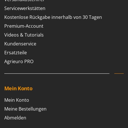
Flockenquetschen
Bosch
Servicewerkstätten
Furchenzieher für Traktoren
Brumi
Kostenlose Rückgabe innerhalb von 30 Tagen
BullMach
G
Premium-Account
Gartengrills
C
Videos & Tutorials
Gartenpumpen
C.EL.ME.
Kundenservice
Gebläsespritzen für Traktoren
Calory Forni
Ersatzteile
Gerätehäuser
Campagnola
Agrieuro PRO
Getreidemühlen
Campingaz
Grabenfräsen
Castelgarden
Grubber - Tiefenlockerer
Castellari
Mein Konto
Grubber für Traktor
Ceccato Olindo
Char-Broil
Mein Konto
H
Häcksler
Classe
Meine Bestellungen
Handsägen auf Verlängerung
Clementi
Abmelden
Heckcontainer für Traktoren
Cofra