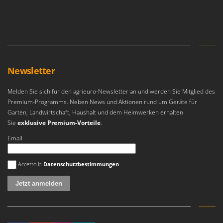
Klimaanlagen – Klimageräte
E
Knetmaschinen
Echo
Knochensägen
EcoFlow
Kompressoren - elektrisch
Edilmark
Kompressoren für Ernte und Baumschnitt
Effeuno
Newsletter
Kreiseleggen
Einhell
Melden Sie sich für den agrieuro-Newsletter an und werden Sie Mitglied des
Küchenreiben - elektrisch
Elegen
Premium-Programms. Neben News und Aktionen rund um Geräte für
Kükenaufzuchtboxen
Energy Gruppi
Garten, Landwirtschaft, Haushalt und dem Heimwerken erhalten
Sie
exklusive Premium-Vorteile
.
Enotecnica Pillan
L
Laderampe aus Aluminium
Email
Eschenfelder
Laubsauger - Laubbläser
EuroMech
Es ist ein Fehler aufgetreten
Accetto la
Datenschutzbestimmungen
Laubsauger auf Rädern
Eurosystems
Luftentfeuchter
F
Luftkühler mit Wasserverdunstung
FAC
Fama Industrie