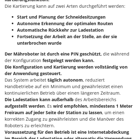
Santos
Die Kartierung kann auf zwei Arten durchgeführt werden:
Sbaraglia
Start und Planung der Schneidesitzungen
Schnitzer
Autonome Erkennung der optimalen Routen
Automatische Rückkehr zur Ladestation
Seven Italy
Fortsetzung der Arbeit an der Stelle, an der sie
Shark
unterbrochen wurde
Shindaiwa
Der Mähroboter ist durch eine PIN geschützt,
die während
Silky
der Konfiguration
festgelegt werden kann.
Die Konfiguration und Kartierung werden vollständig von
Simatech
der Anwendung gesteuert.
Sirman
Das System arbeitet
täglich autonom
, reduziert
Handbetriebe auf ein Minimum und gewährleistet einen
Skil
kontinuierlichen Betrieb über einen längeren Zeitraum.
Smartwood
Die Ladestation kann
außerhalb
des Arbeitsbereichs
Smeg
aufgestellt werden
. Es
wird empfohlen, mindestens 1 Meter
Freiraum auf jeder Seite der Station zu lassen
, um einen
Snapper
korrekten Zugang zu gewährleisten und die Manöver des
Solidur
Roboters zu erleichtern.
Voraussetzung für den Betrieb ist eine Internetabdeckung
Spice Electronics
im Bereich der Ladestation oder alternativ die Verwendung