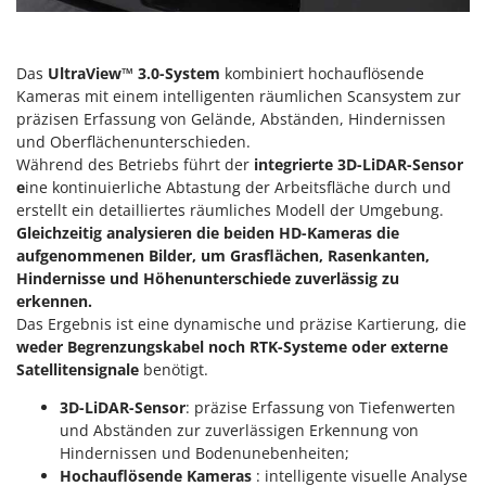
Mowox
MTD
Das
UltraView™ 3.0-System
kombiniert hochauflösende
N
Kameras mit einem intelligenten räumlichen Scansystem zur
New O.M.R.A.
präzisen Erfassung von Gelände, Abständen, Hindernissen
Nilfisk
und Oberflächenunterschieden.
Während des Betriebs führt der
integrierte 3D-LiDAR-Sensor
Ninja
e
ine kontinuierliche Abtastung der Arbeitsfläche durch und
Novatec
erstellt ein detailliertes räumliches Modell der Umgebung.
Gleichzeitig analysieren die beiden HD-Kameras die
Novital
aufgenommenen Bilder, um Grasflächen, Rasenkanten,
NuAir
Hindernisse und Höhenunterschiede zuverlässig zu
erkennen.
NuovaFac
Das Ergebnis ist eine dynamische und präzise Kartierung, die
weder Begrenzungskabel noch RTK-Systeme oder externe
O
Officine Savioli
Satellitensignale
benötigt.
Oliviero
3D-LiDAR-Sensor
: präzise Erfassung von Tiefenwerten
und Abständen zur zuverlässigen Erkennung von
Olix
Hindernissen und Bodenunebenheiten;
OMA
Hochauflösende Kameras
: intelligente visuelle Analyse