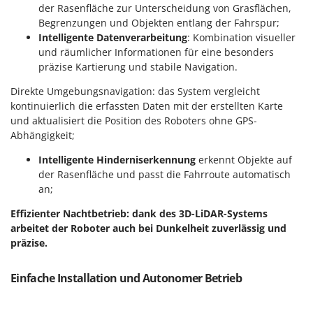
Omas
der Rasenfläche zur Unterscheidung von Grasflächen,
Begrenzungen und Objekten entlang der Fahrspur;
Ompagrill
Intelligente Datenverarbeitung
: Kombination visueller
Ooni
und räumlicher Informationen für eine besonders
präzise Kartierung und stabile Navigation.
Oriental Koshin
Outdoorchef
Direkte Umgebungsnavigation: das System vergleicht
kontinuierlich die erfassten Daten mit der erstellten Karte
und aktualisiert die Position des Roboters ohne GPS-
P
Palazzetti
Abhängigkeit;
Palumbo Pavi
Intelligente Hinderniserkennung
erkennt Objekte auf
Partisani
der Rasenfläche und passt die Fahrroute automatisch
an;
Paterlini
Effizienter Nachtbetrieb: dank des 3D-LiDAR-Systems
Philips
arbeitet der Roboter auch bei Dunkelheit zuverlässig und
Pramac
präzise.
Prismafood
Einfache Installation und Autonomer Betrieb
R
R.G.V.