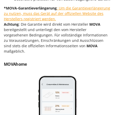
Reinigungsmaschinen für Fassaden, Fenster und PV-Anlagen
GreenBay
*MOVA-Garantieverlängerung
: Um die Garantieverlängerung
Rührtöpfe mit Elektrischem Rührwerk
Greenworks
zu nutzen, muss das Gerät auf der offiziellen Website des
Rupfmaschinen
Herstellers registriert werden.
GRIFO
Achtung
: Die Garantie wird direkt vom Hersteller
MOVA
S
GVS
bereitgestellt und unterliegt den vom Hersteller
Sämaschinen und Düngerstreuer
GYS
vorgesehenen Bedingungen. Für vollständige Informationen
Scheibenpflüge
zu Voraussetzungen, Einschränkungen und Ausschlüssen
sind stets die offiziellen Informationsseiten von
MOVA
H
Schneefräsen
Hailo
maßgeblich.
Schneeräumer
Helvi
Schrotmühlen - elektrisch
MOVAhome
Henx
Schwader für Traktoren
HiKOKI
Schweißgeräte
Honda
Seilwinden - Motorseilwinden
I
Sichelmähwerke für Traktoren
Idromatic
Sichelmulcher für Traktoren
Il-Tec
Sortierer für Oliven
Imperia