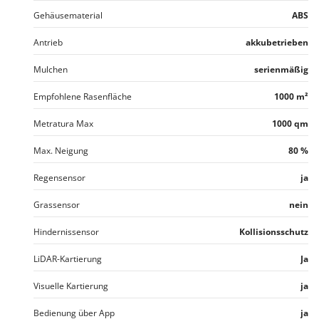
Gehäusematerial
ABS
Antrieb
akkubetrieben
Mulchen
serienmäßig
Empfohlene Rasenfläche
1000 m²
Metratura Max
1000 qm
Max. Neigung
80 %
Regensensor
ja
Grassensor
nein
Hindernissensor
Kollisionsschutz
LiDAR-Kartierung
Ja
Visuelle Kartierung
ja
Bedienung über App
ja