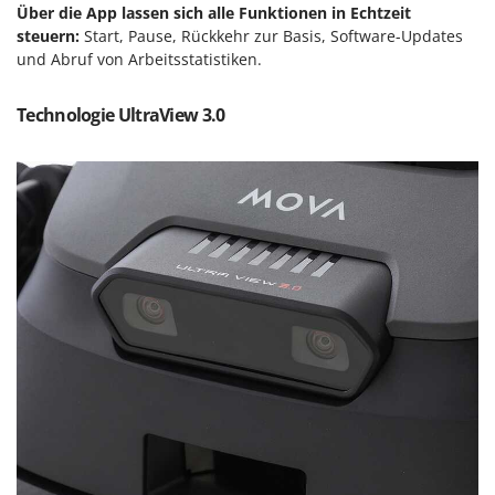
Makita
Über die App lassen sich alle Funktionen in Echtzeit
steuern:
Start, Pause, Rückkehr zur Basis, Software-Updates
MAMMAMIA
und Abruf von Arbeitsstatistiken.
Marcato
Marina Systems
Technologie UltraView 3.0
Master
Mastercook
McCulloch
MCH
Michelin
Mille
Minox
Mockmill
More than chef
MOSA
MOVA