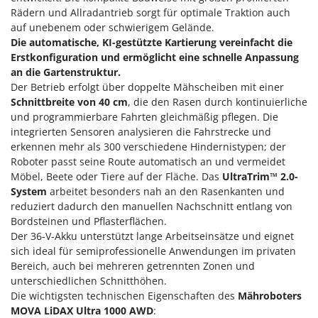
M
Mähroboter
Famag
Rädern und Allradantrieb sorgt für optimale Traktion auch
Maisentkörnungsmaschinen
auf unebenem oder schwierigem Gelände.
Famur
Die automatische, KI-gestützte Kartierung vereinfacht die
Manuelle Heckenscheren
FARMER
Erstkonfiguration und ermöglicht eine schnelle Anpassung
Mehrzweck-Sauggeräte
an die Gartenstruktur.
FBC
Der Betrieb erfolgt über doppelte Mähscheiben mit einer
Minibacköfen
Ferrari Group
Schnittbreite von 40 cm
, die den Rasen durch kontinuierliche
Motorhacken - Gartenfräsen
Ferroni
und programmierbare Fahrten gleichmäßig pflegen. Die
integrierten Sensoren analysieren die Fahrstrecke und
Motorspritzen
Ferrua
erkennen mehr als 300 verschiedene Hindernistypen; der
Mulcher für Traktor
FIAC
Roboter passt seine Route automatisch an und vermeidet
Möbel, Beete oder Tiere auf der Fläche. Das
UltraTrim™ 2.0-
FIEM
N
System
arbeitet besonders nah an den Rasenkanten und
Notstromaggregat
Fimar
reduziert dadurch den manuellen Nachschnitt entlang von
Nudelmaschinen
Bordsteinen und Pflasterflächen.
FINI
Der 36-V-Akku unterstützt lange Arbeitseinsätze und eignet
Fiorentini
O
sich ideal für semiprofessionelle Anwendungen im privaten
Obstmühlen Obsthäcksler Obstmuser
Fiskars
Bereich, auch bei mehreren getrennten Zonen und
Obstpressen
unterschiedlichen Schnitthöhen.
Flymo
Die wichtigsten technischen Eigenschaften des
Mähroboters
Olivenernter und Schüttler
Fontana Forni
MOVA LiDAX Ultra 1000 AWD
: