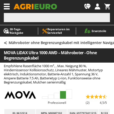
-1
30‑Tage-
Reparaturen im
A
A
Ersatzteile
Rückgabe
Servicefall
Abbeermaschinen - Traubenmühlen
ABAC
<
Abfüllgeräte
AgriEuro Premium
Mähroboter ohne Begrenzungskabel mit intelligenter Naviga
Akku Gartenscheren
AgriEuro TOP-LINE
MOVA LiDAX Ultra 1000 AWD – Mähroboter - Ohne
Akku Gras- und Strauchscheren
AGT
Begrenzungskabel
Akku-Stichsägen
Aima
Empfohlene Rasenfläche 1000 m², , Max. Neigung 80 %,
Hindernissensor Kollisionsschutz, Lineares Mähmuster, Motortyp
Allzwecktransporter - Motorschubkarren
Airmec
elektrisch, Induktionsmotor, Batterie-Anzahl 1, Spannung 36 V,
Ampere Batterie 7.5 Ah, Batterietyp Li-Ion, Funktionsweise ohne
Alu-Teleskopleitern
AL-KO
Begrenzungskabel, Mulchen serienmäßig
Anbaubagger Heckbagger für Traktoren
ALA 2000
Arbeitsschutzkleidung
Alce
Aschesauger
Alpina
Professionell
(2)
4,5/5
Astkettensägen - Hochentaster
Ama
ID
: K612514
MPN: MXXM7102
EAN: 6977973411215
R-133