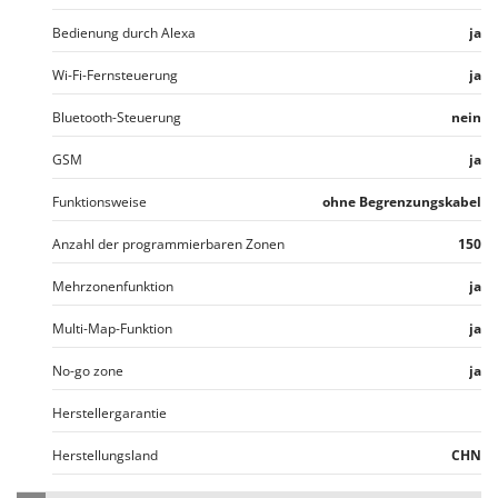
Bedienung durch Alexa
ja
Wi-Fi-Fernsteuerung
ja
Bluetooth-Steuerung
nein
GSM
ja
Funktionsweise
ohne Begrenzungskabel
Anzahl der programmierbaren Zonen
150
Mehrzonenfunktion
ja
Multi-Map-Funktion
ja
No-go zone
ja
Herstellergarantie
Herstellungsland
CHN