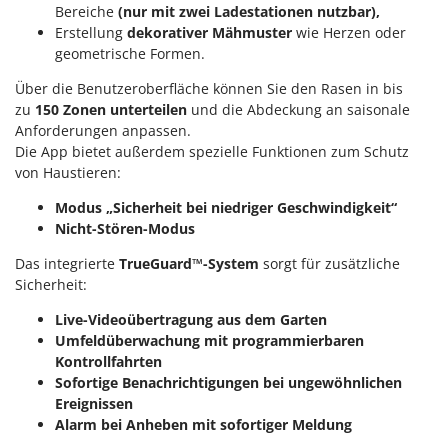
Vogelscheuchen - Vogelabwehr
Bereiche
(nur mit zwei Ladestationen nutzbar),
KitchenAid
Erstellung
dekorativer Mähmuster
wie Herzen oder
W
Komo
geometrische Formen.
Wasserpumpen
L
Wasserpumpen für Traktoren
Über die Benutzeroberfläche können Sie den Rasen in bis
Laica
zu
150 Zonen unterteilen
und die Abdeckung an saisonale
Wein- und Obstpressen
Anforderungen anpassen.
Lampacrescia - MGM
Wein- und Ölschichtenfilter
Die App bietet außerdem spezielle Funktionen zum Schutz
Landxcape
von Haustieren:
Weitere Produkte
LAR Casalinghi
Wiesenwalzen für Traktor
Modus „Sicherheit bei niedriger Geschwindigkeit“
Lavor
Nicht-Stören-Modus
Wippsägen
Linea VZ
Das integrierte
TrueGuard™-System
sorgt für zusätzliche
Wurstfüller
Lisam
Sicherheit:
Z
Lotusgrill
Live-Videoübertragung aus dem Garten
Zerstäuber
Umfeldüberwachung mit programmierbaren
M
Zinkeneggen
Kontrollfahrten
M.A.I.BO.
Sofortige Benachrichtigungen bei ungewöhnlichen
Zubehör für Rasentraktoren
Macom
Ereignissen
Alarm bei Anheben mit sofortiger Meldung
Macte Ovens