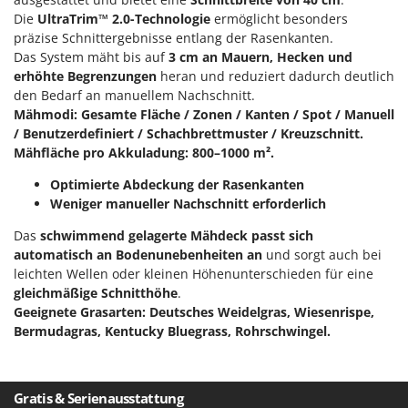
Die
UltraTrim™ 2.0-Technologie
ermöglicht besonders
präzise Schnittergebnisse entlang der Rasenkanten.
Das System mäht bis auf
3 cm an Mauern, Hecken und
erhöhte Begrenzungen
heran und reduziert dadurch deutlich
den Bedarf an manuellem Nachschnitt.
Mähmodi: Gesamte Fläche / Zonen / Kanten / Spot / Manuell
/ Benutzerdefiniert / Schachbrettmuster / Kreuzschnitt.
Mähfläche pro Akkuladung: 800–1000 m².
Optimierte Abdeckung der Rasenkanten
Weniger manueller Nachschnitt erforderlich
Das
schwimmend gelagerte Mähdeck passt sich
automatisch an Bodenunebenheiten an
und sorgt auch bei
leichten Wellen oder kleinen Höhenunterschieden für eine
gleichmäßige Schnitthöhe
.
Geeignete Grasarten:
Deutsches Weidelgras, Wiesenrispe,
Bermudagras, Kentucky Bluegrass, Rohrschwingel.
Gratis & Serienausstattung