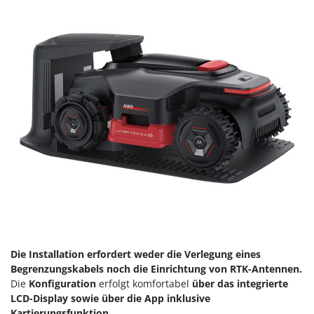
Rato
Reber
Redback
Resto Italia
Ribimex
Ripartrak
Ritter
River Systems
Robomow
Rossofuoco
Rover Pompe
Royal Food
Die Installation erfordert weder die Verlegung eines
Ryobi
Begrenzungskabels noch die Einrichtung von RTK-Antennen.
Die
Konfiguration
erfolgt komfortabel
über das integrierte
S
LCD-Display sowie über die App inklusive
S.T.P.
Kartierungsfunktion.