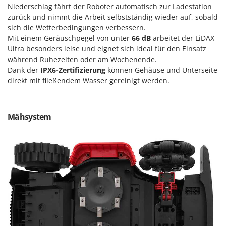
WIDU
Niederschlag fährt der Roboter automatisch zur Ladestation
zurück und nimmt die Arbeit selbstständig wieder auf, sobald
Wiper EcoRobot
sich die Wetterbedingungen verbessern.
Wolf Garten
Mit einem Geräuschpegel von unter
66 dB
arbeitet der LiDAX
Wortex
Ultra besonders leise und eignet sich ideal für den Einsatz
während Ruhezeiten oder am Wochenende.
Worx
Dank der
IPX6-Zertifizierung
können Gehäuse und Unterseite
direkt mit fließendem Wasser gereinigt werden.
Y
Yard Force
Z
Mähsystem
Zanon
Zephir
ZGrills
Zodiac
Zomax