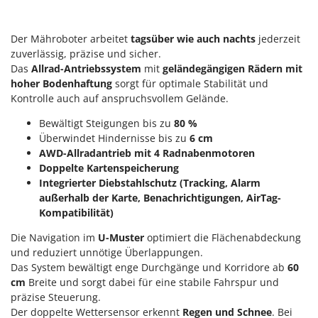
Tornado
Tre Spade
Der Mähroboter arbeitet
tagsüber wie auch nachts
jederzeit
Trev - Abrek - TecnoVIR
zuverlässig, präzise und sicher.
Das
Allrad-Antriebssystem
mit
geländegängigen Rädern mit
Trotec
hoher Bodenhaftung
sorgt für optimale Stabilität und
Troy-Bilt
Kontrolle auch auf anspruchsvollem Gelände.
Bewältigt Steigungen bis zu
80 %
U
Udor
Überwindet Hindernisse bis zu
6 cm
AWD-Allradantrieb mit 4 Radnabenmotoren
Unger
Doppelte Kartenspeicherung
Integrierter Diebstahlschutz (Tracking, Alarm
V
Verdemax
außerhalb der Karte, Benachrichtigungen, AirTag-
Kompatibilität)
Vesco
Die Navigation im
U-Muster
optimiert die Flächenabdeckung
Volpi
und reduziert unnötige Überlappungen.
Das System bewältigt enge Durchgänge und Korridore ab
60
W
Waldner
cm
Breite und sorgt dabei für eine stabile Fahrspur und
präzise Steuerung.
Weber
Der doppelte Wettersensor erkennt
Regen und Schnee
. Bei