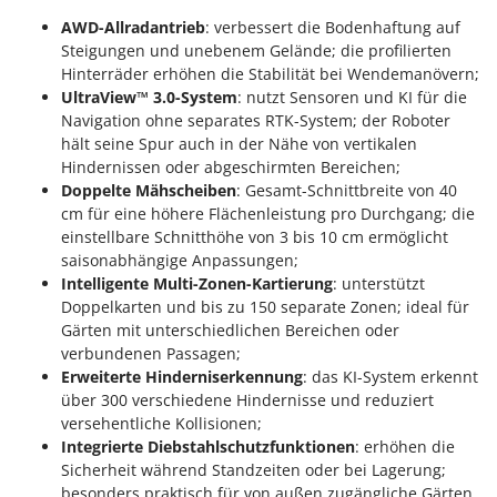
Forest Master
P
AWD-Allradantrieb
: verbessert die Bodenhaftung auf
Palettengabeln für Traktoren
Steigungen und unebenem Gelände; die profilierten
Francini
Pelletpressen
Hinterräder erhöhen die Stabilität bei Wendemanövern;
UltraView™ 3.0-System
: nutzt Sensoren und KI für die
G
Pflüge für Traktor
G3 Ferrari
Navigation ohne separates RTK-System; der Roboter
Planierschilder für Traktoren
hält seine Spur auch in der Nähe von vertikalen
Gardena
Hindernissen oder abgeschirmten Bereichen;
Plasmaschneider
Garofalo
Doppelte Mähscheiben
: Gesamt-Schnittbreite von 40
Poolroboter
cm für eine höhere Flächenleistung pro Durchgang; die
GeoTech
Pools
einstellbare Schnitthöhe von 3 bis 10 cm ermöglicht
GeoTech Pro
saisonabhängige Anpassungen;
Poolstaubsauger
Gierre
Intelligente Multi-Zonen-Kartierung
: unterstützt
Doppelkarten und bis zu 150 separate Zonen; ideal für
Ginko - MGM
R
Gärten mit unterschiedlichen Bereichen oder
Rasenmäher
Gipeco
verbundenen Passagen;
Rasensodenschneider
Erweiterte Hinderniserkennung
: das KI-System erkennt
Girmi
Rasentraktoren Aufsitzmäher
über 300 verschiedene Hindernisse und reduziert
Goodyear
versehentliche Kollisionen;
Rasentrimmer - Kantenschneider
Integrierte Diebstahlschutzfunktionen
: erhöhen die
GRAEF
Rasentrimmer - Motorsensen - Freischneider
Sicherheit während Standzeiten oder bei Lagerung;
Gre
besonders praktisch für von außen zugängliche Gärten.