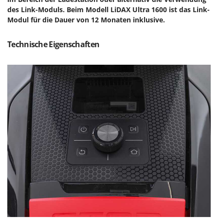
Spiralmac
des Link-Moduls.
Beim Modell LiDAX Ultra 1600 ist das Link-
Modul für die Dauer von 12 Monaten inklusive.
Spring Protezione
Spyro
Technische Eigenschaften
Stanley
Stiga
Stocker
Sunseeker
T
Tecla
TecnoGen
Tellarini Pompe
Telwin
Tenco
Tineco
Titania