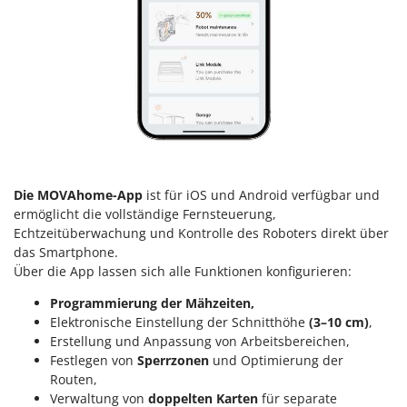
Sprühgeräte für Pflanzenbehandlung
Infaco
Stäubegeräte für Traktor
Intec
Staubsauger - Elektrobesen
Intex
Iseki
T
Teppichreiniger und Teppichbodenreiniger
Italyco
Thermische und mechanische Unkrautbrenner
ITM
Tomatenpressen
J
Tragbare Powerstationen
Die MOVAhome-App
ist für iOS und Android verfügbar und
JOLLY ITALIA
ermöglicht die vollständige Fernsteuerung,
Traktor-Heckenscheren mit Ausleger
Echtzeitüberwachung und Kontrolle des Roboters direkt über
K
das Smartphone.
KAAZ
U
Über die App lassen sich alle Funktionen konfigurieren:
Umfüllpumpen
Karcher
Umkehrfräsen
Programmierung der Mähzeiten,
Kasco
Elektronische Einstellung der Schnitthöhe
(3–10 cm)
,
Kemper
V
Erstellung und Anpassung von Arbeitsbereichen,
Vakuumiergeräte
Festlegen von
Sperrzonen
und Optimierung der
Kenwood
Vertikutierer
Routen,
Keter
Verwaltung von
doppelten Karten
für separate