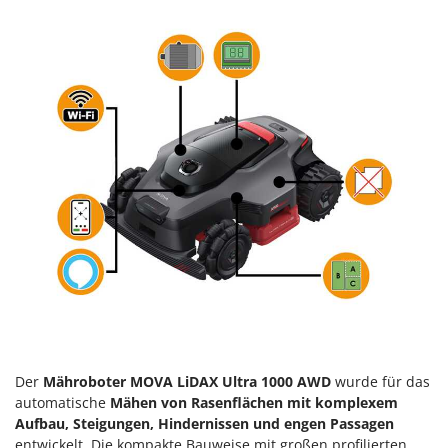
Klimaanlagen – Klimageräte
E
Knetmaschinen
Echo
Knochensägen
EcoFlow
Kompressoren - elektrisch
Edilmark
Kompressoren für Ernte und Baumschnitt
Effeuno
Kreiseleggen
Einhell
Küchenreiben - elektrisch
Elegen
Kükenaufzuchtboxen
Energy Gruppi
Enotecnica Pillan
L
Laderampe aus Aluminium
Eschenfelder
Laubsauger - Laubbläser
EuroMech
Laubsauger auf Rädern
Eurosystems
Luftentfeuchter
Der
Mähroboter MOVA LiDAX Ultra 1000 AWD
wurde für das
F
Luftkühler
FAC
automatische
Mähen von Rasenflächen mit komplexem
Aufbau, Steigungen, Hindernissen und engen Passagen
Fama Industrie
entwickelt. Die kompakte Bauweise mit großen profilierten