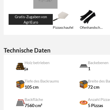
Gratis-Zugaben von
AgriEuro
Pizzaschaufel
Ofenhandschuhe im Lieferumfang!
Technische Daten
Holz betrieben
Backebenen
ja
1
Tiefe des Backraums
Breite des B
105 cm
72 cm
Backfläche
Anzahl Pizza
7560 cm²
5 Pizzas