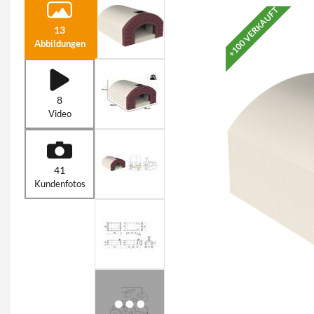
+100 VERKAUFT
13
Abbildungen
8
Video
41
Kundenfotos