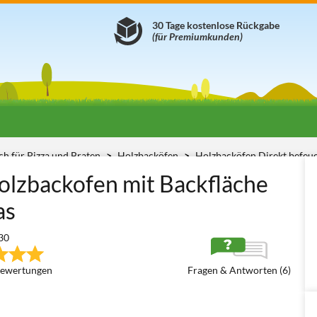
30 Tage kostenlose Rückgabe
(für Premiumkunden)
h für Pizza und Braten
Holzbacköfen
Holzbacköfen Direkt befeu
olzbackofen mit Backfläche
as
30
ewertungen
Fragen & Antworten (6)