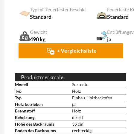
Typ mit feuerfester Beschichtung
Feuerfeste K
Standard
Standard
Gewicht
Entlüftungsv
490 kg
ja
+ Vergleichsliste
Produktmerkmale
Modell
Sorrento
Typ
Holz
Typ
Einbau-Holzbackofen
Holz betrieben
ja
Brennstoff
Holz
Beheizung
direkt
Höhe des Backraums
35 cm
Boden des Backraums
rechteckig