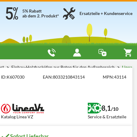
5% Rabatt
Ersatzteile + Kundenservice
ab dem 2. Produkt*
ert
Einbau-Holzbacköfen aus Beton für den Außenbereich
Linea
ID:
K607030
EAN:
8033210843114
MPN:
43114
8,1
/10
Katalog Linea VZ
Service & Ersatzteile
Sofort Lieferbar