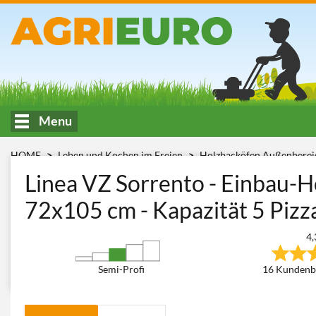
Menu
HOME
Leben und Kochen im Freien
Holzbacköfen Außenbereic
VZ Sorrento
Linea VZ Sorrento - Einbau-H
72x105 cm - Kapazität 5 Pizz
4,
Semi-Profi
16 Kundenb