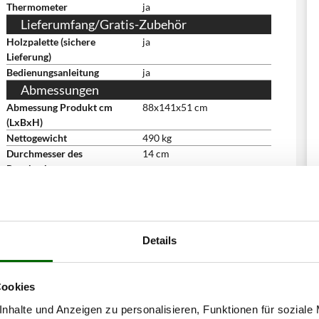
Thermometer
ja
Lieferumfang/Gratis-Zubehör
Holzpalette (sichere
ja
Lieferung)
Bedienungsanleitung
ja
Abmessungen
Abmessung Produkt cm
88x141x51 cm
(LxBxH)
Nettogewicht
490 kg
Durchmesser des
14 cm
Rauchrohrs
Verpackung
Auf Palette
Abmessung Verpackung/en
90x106x90 cm
cm (LxBxH)
Gesamtgewicht mit
445 kg
Details
Verpackung
Lieferung mit hydraulischer
ja
Entladeplattform
Cookies
nhalte und Anzeigen zu personalisieren, Funktionen für soziale