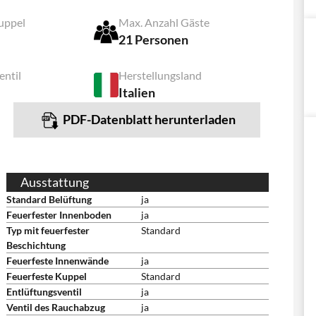
uppel
Max. Anzahl Gäste
21 Personen
entil
Herstellungsland
Italien
PDF-Datenblatt herunterladen
Ausstattung
Standard Belüftung
ja
Feuerfester Innenboden
ja
Typ mit feuerfester
Standard
Beschichtung
Feuerfeste Innenwände
ja
Feuerfeste Kuppel
Standard
Entlüftungsventil
ja
Ventil des Rauchabzug
ja