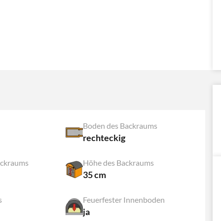
Boden des Backraums
rechteckig
ackraums
Höhe des Backraums
35 cm
s
Feuerfester Innenboden
ja