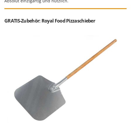
Absolut einzigartig und nützlich.
Mowox
MTD
GRATIS-Zubehör: Royal Food Pizzaschieber
N
New O.M.R.A.
Nilfisk
Ninja
Novatec
Novital
NuAir
NuovaFac
O
Officine Savioli
Oliviero
Olix
OMA