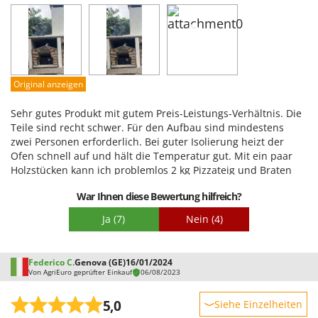
Leistung
Benutzerfreundlichkeit
Qualität / Preis
Schwierigkeitsgrad Zusammenbau
Original anzeigen
Verpackung
Sehr gutes Produkt mit gutem Preis-Leistungs-Verhältnis. Die
Teile sind recht schwer. Für den Aufbau sind mindestens
zwei Personen erforderlich. Bei guter Isolierung heizt der
Ofen schnell auf und hält die Temperatur gut. Mit ein paar
Holzstücken kann ich problemlos 2 kg Pizzateig und Braten
zubereiten. Einziger Nachteil: Der Temperaturfühler sollte am
War Ihnen diese Bewertung hilfreich?
Rahmen und nicht an der Tür befestigt sein. So kann man die
Temperatur nicht messen, ohne das Feuer zu ersticken. Kurz
Ja
(7)
Nein
(4)
gesagt … für mich ist er nicht sehr nützlich.
Federico C.
Genova (GE)
16/01/2024
Von AgriEuro geprüfter Einkauf
06/08/2023
5,0
Siehe Einzelheiten