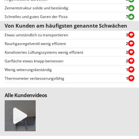
WIDU
vereinfachte Auswahl ermöglichen, einschließlich der Auswahl von
Zementstruktur solide und beständig
7
Wiper EcoRobot
positiven oder negativen Bewertungen.
Schnelles und gutes Garen der Pizza
7
Wolf Garten
Von Kunden am häufigsten genannte Schwächen
Wortex
Etwas umständlich zu transportieren
3
Worx
Rauchgasregelventil wenig effizient
2
Kanalisiertes Lüftungssystems wenig effizient
2
Y
Yard Force
Garfläche etwas knapp bemessen
2
Wenig witterungsbeständig
1
Z
Zanon
Thermometer verbesserungsfähig
1
Zephir
ZGrills
Alle Kundenvideos
Zodiac
Zomax