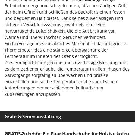
Vogelscheuchen - Vogelabwehr
KitchenAid
Er hat einen ergonomisch geformten, hitzebeständigen Griff,
der beim Öffnen und Schließen des Backofens einen festen
W
Komo
Wasserpumpen
und bequemen Halt bietet. Dank seines zuverlässigen und
sicheren Verschlusssystems gewährleistet er eine
L
Wasserpumpen für Traktoren
Laica
hervorragende Luftdichtigkeit, die die Ausbreitung von
Wein- und Obstpressen
Wärme und unerwünschten Gerüchen verhindert.
Lampacrescia - MGM
Ein hervorragendes zusätzliches Merkmal ist das integrierte
Wein- und Ölschichtenfilter
Landxcape
Thermometer, das eine ständige Überwachung der
Weitere Produkte
Temperatur im Inneren des Ofens ermöglicht.
LAR Casalinghi
Wiesenwalzen für Traktor
Dies ermöglicht eine genaue und zuverlässige Messung, die
Lavor
es dem Bediener erlaubt, die Temperatur in allen Phasen des
Wippsägen
Garvorgangs sorgfältig zu überwachen und präzise
Linea VZ
Wurstfüller
einzustellen und so die Temperatur an die spezifischen
Lisam
Anforderungen der verschiedenen kulinarischen
Z
Lotusgrill
Zubereitungen anzupassen.
Zerstäuber
M
Zinkeneggen
M.A.I.BO.
Zubehör für Rasentraktoren
Gratis & Serienausstattung
Macom
Macte Ovens
GRATIS-Zubehör: Ein Paar Handschuhe für Holzbackofen