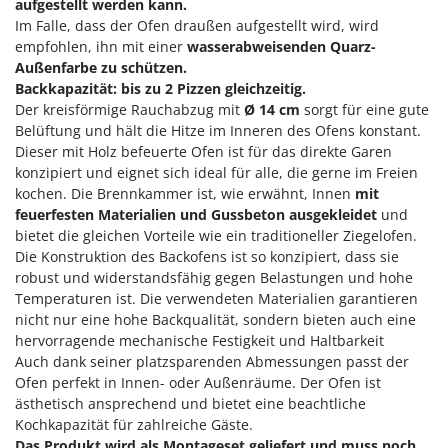
M
aufgestellt werden kann.
Mähroboter
Famag
Im Falle, dass der Ofen draußen aufgestellt wird, wird
Maisentkörnungsmaschinen
Famur
empfohlen, ihn mit einer
wasserabweisenden Quarz-
Manuelle Heckenscheren
Außenfarbe zu schützen.
FARMER
Backkapazität: bis zu 2 Pizzen gleichzeitig.
Mehrzweck-Sauggeräte
FBC
Der kreisförmige Rauchabzug mit
Ø 14 cm
sorgt für eine gute
Minibacköfen
Belüftung und hält die Hitze im Inneren des Ofens konstant.
Ferrari Group
Dieser mit Holz befeuerte Ofen ist für das direkte Garen
Motorhacken - Gartenfräsen
Ferroni
konzipiert und eignet sich ideal für alle, die gerne im Freien
Motorspritzen
kochen. Die Brennkammer ist, wie erwähnt, Innen
mit
Ferrua
feuerfesten Materialien und Gussbeton ausgekleidet
und
Mulcher für Traktor
FIAC
bietet die gleichen Vorteile wie ein traditioneller Ziegelofen.
FIEM
Die Konstruktion des Backofens ist so konzipiert, dass sie
N
Notstromaggregat
robust und widerstandsfähig gegen Belastungen und hohe
Fimar
Temperaturen ist. Die verwendeten Materialien garantieren
Nudelmaschinen
FINI
nicht nur eine hohe Backqualität, sondern bieten auch eine
hervorragende mechanische Festigkeit und Haltbarkeit
Fiorentini
O
Auch dank seiner platzsparenden Abmessungen passt der
Obstmühlen Obsthäcksler Obstmuser
Fiskars
Ofen perfekt in Innen- oder Außenräume. Der Ofen ist
Obstpressen
ästhetisch ansprechend und bietet eine beachtliche
Flymo
Olivenernter und Schüttler
Kochkapazität für zahlreiche Gäste.
Fontana Forni
Das Produkt wird als Montageset geliefert und muss noch