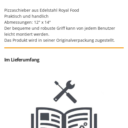
Omas
Pizzaschieber aus Edelstahl Royal Food
Ompagrill
Praktisch und handlich
Ooni
Abmessungen: 12" x 14"
Der bequeme und robuste Griff kann von jedem Benutzer
Oriental Koshin
leicht montiert werden.
Outdoorchef
Das Produkt wird in seiner Originalverpackung zugestellt.
P
Palazzetti
Im Lieferumfang
Palumbo Pavi
Partisani
Paterlini
Philips
Pramac
Prismafood
R
R.G.V.