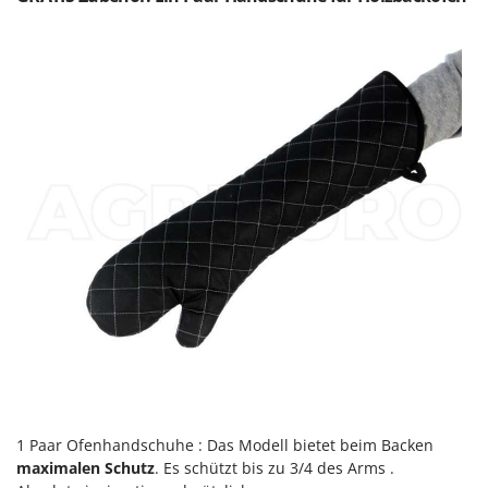
Makita
MAMMAMIA
Marcato
Marina Systems
Master
Mastercook
McCulloch
MCH
Michelin
Mille
Minox
Mockmill
More than chef
MOSA
1 Paar Ofenhandschuhe : Das Modell bietet beim Backen
maximalen Schutz
. Es schützt bis zu 3/4 des Arms .
MOVA