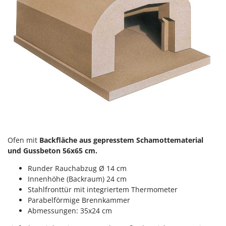
Reinigungsmaschinen für Fassaden, Fenster und PV-Anlagen
GreenBay
Rührtöpfe mit Elektrischem Rührwerk
Greenworks
Rupfmaschinen
GRIFO
S
GVS
Sämaschinen und Düngerstreuer
GYS
Scheibenpflüge
H
Schneefräsen
Hailo
Schneeräumer
Helvi
Schrotmühlen - elektrisch
Henx
Schwader für Traktoren
Ofen mit
Backfläche aus gepresstem Schamottematerial
HiKOKI
und Gussbeton 56x65 cm.
Schweißgeräte
Honda
Seilwinden - Motorseilwinden
Runder Rauchabzug Ø 14 cm
Innenhöhe (Backraum) 24 cm
I
Sichelmähwerke für Traktoren
Idromatic
Stahlfronttür mit integriertem Thermometer
Sichelmulcher für Traktoren
Parabelförmige Brennkammer
Il-Tec
Abmessungen: 35x24 cm
Sortierer für Oliven
Imperia