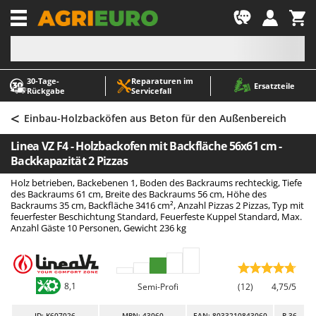
-1
30‑Tage-
Reparaturen im
A
A
Ersatzteile
Rückgabe
Servicefall
Abbeermaschinen - Traubenmühlen
ABAC
<
Abfüllgeräte
AgriEuro Premium
Einbau-Holzbacköfen aus Beton für den Außenbereich
Akku Gartenscheren
AgriEuro TOP-LINE
Linea VZ F4 - Holzbackofen mit Backfläche 56x61 cm -
Akku Gras- und Strauchscheren
AGT
Backkapazität 2 Pizzas
Akku-Stichsägen
Aima
Holz betrieben, Backebenen 1, Boden des Backraums rechteckig, Tiefe
des Backraums 61 cm, Breite des Backraums 56 cm, Höhe des
Allzwecktransporter - Motorschubkarren
Airmec
Backraums 35 cm, Backfläche 3416 cm², Anzahl Pizzas 2 Pizzas, Typ mit
feuerfester Beschichtung Standard, Feuerfeste Kuppel Standard, Max.
Alu-Teleskopleitern
AL-KO
Anzahl Gäste 10 Personen, Gewicht 236 kg
Anbaubagger Heckbagger für Traktoren
ALA 2000
Arbeitsschutzkleidung
Alce
Aschesauger
Alpina
8,1
Semi-Profi
(12)
4,75/5
Astkettensägen - Hochentaster
Ama
ID
: K607026
MPN: 43060
EAN: 8033210843060
R-36