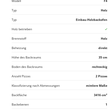
Modell
F4
Santos
Sbaraglia
Typ
Holz
Schnitzer
Typ
Einbau-Holzbackofen
Seven Italy
Holz betrieben
Shark
Brennstoff
Holz
Shindaiwa
Silky
Beheizung
direkt
Simatech
Höhe des Backraums
35 cm
Sirman
Boden des Backraums
rechteckig
Skil
Smartwood
Anzahl Pizzas
2 Pizzas
Smeg
Klassifizierung nach Abmessungen
mittlere Maße
Snapper
Backfläche
3416 cm²
Solidur
Backebenen
1
Spice Electronics