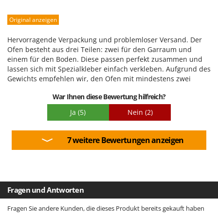
Robustheit
Original anzeigen
Leistung
Benutzerfreundlichkeit
Hervorragende Verpackung und problemloser Versand. Der
Qualität / Preis
Ofen besteht aus drei Teilen: zwei für den Garraum und
einem für den Boden. Diese passen perfekt zusammen und
Schwierigkeitsgrad Zusammenbau
lassen sich mit Spezialkleber einfach verkleben. Aufgrund des
Verpackung
Gewichts empfehlen wir, den Ofen mit mindestens zwei
Personen aufzubauen. Nach dem Zusammenbau isolieren Sie
War Ihnen diese Bewertung hilfreich?
alles mit Steinwolle und feuerfestem Mörtel und streichen die
Oberfläche mit Spezialfarbe. Für eine glatte Backfläche
Ja
(5)
Nein
(2)
empfehlen wir die Anschaffung einer 1,5 cm dicken
feuerfesten Platte zur Auskleidung des Ofeninneren. Lesen
Sie vor der ersten Benutzung die beiliegende Anleitung
7 weitere Bewertungen anzeigen
sorgfältig durch.
Fragen und Antworten
Fragen Sie andere Kunden, die dieses Produkt bereits gekauft haben