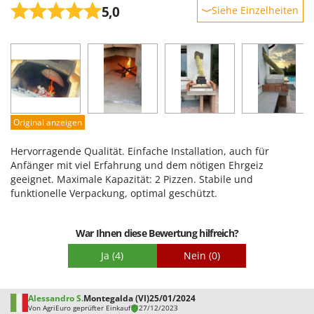
5,0
Siehe Einzelheiten
Robustheit
Leistung
Benutzerfreundlichkeit
Qualität / Preis
Schwierigkeitsgrad Zusammenbau
Original anzeigen
Verpackung
Hervorragende Qualität. Einfache Installation, auch für
Anfänger mit viel Erfahrung und dem nötigen Ehrgeiz
geeignet. Maximale Kapazität: 2 Pizzen. Stabile und
funktionelle Verpackung, optimal geschützt.
War Ihnen diese Bewertung hilfreich?
Ja
(4)
Nein
(0)
Alessandro S.
Montegalda (VI)
25/01/2024
Von AgriEuro geprüfter Einkauf
27/12/2023