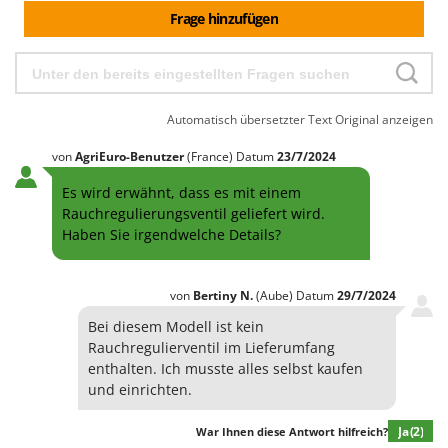
Frage hinzufügen
Automatisch übersetzter Text
Original anzeigen
von
AgriEuro-Benutzer
(France)
Datum
23/7/2024
Es wird erwähnt, dass es mit einem
Rauchregulierungsventil geliefert wird.
Haben Sie irgendwelche Details?
von
Bertiny
N.
(Aube)
Datum
29/7/2024
Bei diesem Modell ist kein
Rauchregulierventil im Lieferumfang
enthalten. Ich musste alles selbst kaufen
und einrichten.
Ja
(2)
War Ihnen diese Antwort hilfreich?