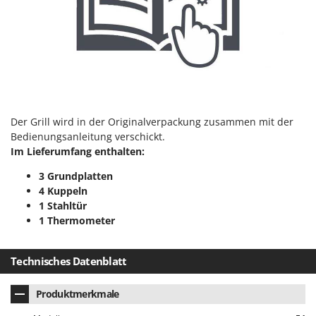
Rato
Reber
Redback
Resto Italia
Ribimex
Ripartrak
Der Grill wird in der Originalverpackung zusammen mit der
Ritter
Bedienungsanleitung verschickt.
Im Lieferumfang enthalten:
River Systems
Robomow
3 Grundplatten
4 Kuppeln
Rossofuoco
1 Stahltür
Rover Pompe
1 Thermometer
Royal Food
Ryobi
Technisches Datenblatt
S
Produktmerkmale
S.T.P.