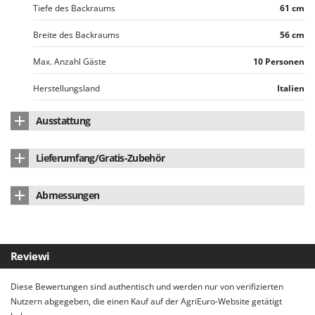
Spiralmac
Tiefe des Backraums
61 cm
Spring Protezione
Breite des Backraums
56 cm
Spyro
Max. Anzahl Gäste
10 Personen
Stanley
Herstellungsland
Italien
Stiga
Stocker
Ausstattung
Sunseeker
Standard Belüftung
ja
Lieferumfang/Gratis-Zubehör
T
Feuerfester Innenboden
ja
Tecla
Holzpalette (sichere Lieferung)
ja
Abmessungen
TecnoGen
Typ mit feuerfester Beschichtung
Standard
Bedienungsanleitung
ja
Tellarini Pompe
Abmessung Produkt cm (LxBxH)
68x90x46 cm
Feuerfeste Innenwände
ja
Telwin
Nettogewicht
236 kg
Feuerfeste Kuppel
Standard
Reviewi
Tenco
Durchmesser des Rauchrohrs
14 cm
Material Ofentür
aus Edelstahl
Tineco
Diese Bewertungen sind authentisch und werden nur von verifizierten
Verpackung
Auf Palette
Titania
Nutzern abgegeben, die einen Kauf auf der AgriEuro-Website getätigt
Entlüftungsventil
ja