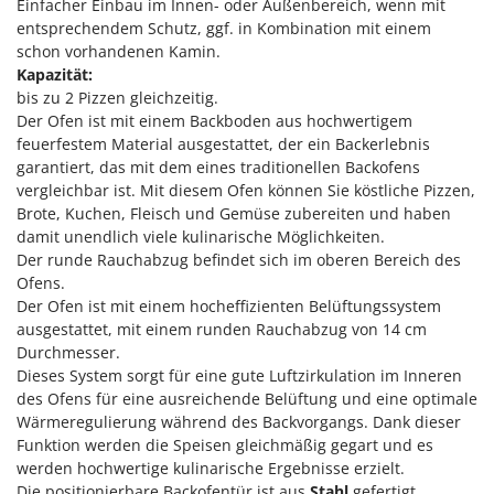
Sprühgeräte für Pflanzenbehandlung
Einfacher Einbau im Innen- oder Außenbereich, wenn mit
Infaco
entsprechendem Schutz, ggf. in Kombination mit einem
Stäubegeräte für Traktor
Intec
schon vorhandenen Kamin.
Staubsauger - Elektrobesen
Kapazität:
Intex
bis zu 2 Pizzen gleichzeitig.
Iseki
T
Der Ofen ist mit einem Backboden aus hochwertigem
Teppichreiniger und Teppichbodenreiniger
feuerfestem Material ausgestattet, der ein Backerlebnis
Italyco
Thermische und mechanische Unkrautbrenner
garantiert, das mit dem eines traditionellen Backofens
ITM
vergleichbar ist. Mit diesem Ofen können Sie köstliche Pizzen,
Tomatenpressen
Brote, Kuchen, Fleisch und Gemüse zubereiten und haben
J
Tragbare Powerstationen
damit unendlich viele kulinarische Möglichkeiten.
JOLLY ITALIA
Der runde Rauchabzug befindet sich im oberen Bereich des
Traktor-Heckenscheren mit Ausleger
Ofens.
K
Der Ofen ist mit einem hocheffizienten Belüftungssystem
KAAZ
U
Umfüllpumpen
ausgestattet, mit einem runden Rauchabzug von 14 cm
Karcher
Durchmesser.
Umkehrfräsen
Kasco
Dieses System sorgt für eine gute Luftzirkulation im Inneren
des Ofens für eine ausreichende Belüftung und eine optimale
Kemper
V
Wärmeregulierung während des Backvorgangs. Dank dieser
Vakuumiergeräte
Kenwood
Funktion werden die Speisen gleichmäßig gegart und es
Vertikutierer
werden hochwertige kulinarische Ergebnisse erzielt.
Keter
Die positionierbare Backofentür ist aus
Stahl
gefertigt.