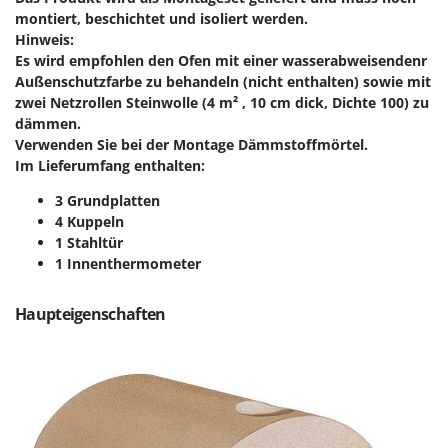
Forest Master
montiert, beschichtet und isoliert werden.
P
Palettengabeln für Traktoren
Hinweis:
Francini
Es wird empfohlen den Ofen mit einer wasserabweisendenr
Pelletpressen
Außenschutzfarbe zu behandeln (nicht enthalten) sowie mit
G
Pflüge für Traktor
zwei Netzrollen Steinwolle (4 m² , 10 cm dick, Dichte 100)
zu
G3 Ferrari
Planierschilder für Traktoren
dämmen.
Gardena
Verwenden Sie bei der Montage Dämmstoffmörtel.
Plasmaschneider
Garofalo
Im Lieferumfang enthalten:
Poolroboter
GeoTech
3 Grundplatten
Pools
4 Kuppeln
GeoTech Pro
1 Stahltür
Poolstaubsauger
Gierre
1 Innenthermometer
Ginko - MGM
R
Rasenmäher
Haupteigenschaften
Gipeco
Rasensodenschneider
Girmi
Rasentraktoren Aufsitzmäher
Goodyear
Rasentrimmer - Kantenschneider
GRAEF
Rasentrimmer - Motorsensen - Freischneider
Gre