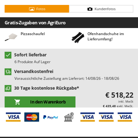
Bodenreinigungsmaschinen
Barbieri
Fotos
Kundenfotos
Brutmaschinen Inkubatoren
Batavia
Gratis-Zugaben von AgriEuro
Bürsten für den Außenbereich
Benassi
Beper
Pizzaschaufel
Ofenhandschuhe im
D
Lieferumfang!
Dampfreiniger und Dampfbesen
Berkel
Bernardi
E
Sofort lieferbar
Einachsschlepper
Bertolini Pumps
6 Produkte Auf Lager
Elektrische Tauchpumpen
Besser Vacuum
Versandkostenfrei
Erdbohrer
Bestway
Voraussichtliche Zustellung am Lieferort: 14/08/26 - 18/08/26
Erntenetze für Obst und Oliven
Beta tools
30 Tage kostenlose Rückgabe*
€ 518,22
Bissell
F
In den Warenkorb
inkl. MwSt
Feder Grubber
Black & Decker
€ 435,48
exkl. MwSt.
Feldspritzen für Pflanzenschutz
BlackStone
Fensterreiniger
Blue Bird
Fleischwolf
Bomet