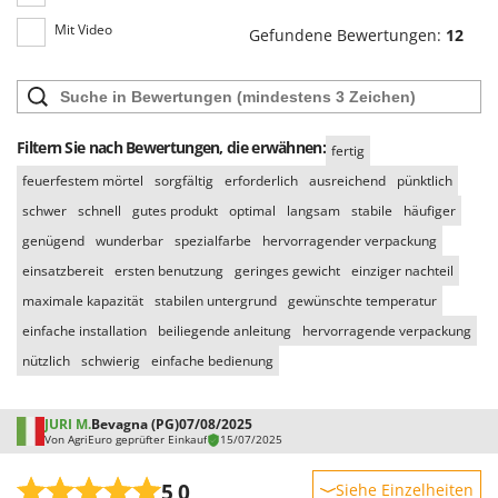
Mit Video
Gefundene Bewertungen:
12
Filtern Sie nach Bewertungen, die erwähnen:
fertig
feuerfestem mörtel
sorgfältig
erforderlich
ausreichend
pünktlich
schwer
schnell
gutes produkt
optimal
langsam
stabile
häufiger
genügend
wunderbar
spezialfarbe
hervorragender verpackung
einsatzbereit
ersten benutzung
geringes gewicht
einziger nachteil
maximale kapazität
stabilen untergrund
gewünschte temperatur
einfache installation
beiliegende anleitung
hervorragende verpackung
nützlich
schwierig
einfache bedienung
JURI M.
Bevagna (PG)
07/08/2025
Von AgriEuro geprüfter Einkauf
15/07/2025
5,0
Siehe Einzelheiten