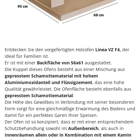
Klimaanlagen – Klimageräte
E
Knetmaschinen
Echo
Knochensägen
EcoFlow
Kompressoren - elektrisch
Edilmark
Kompressoren für Ernte und Baumschnitt
Effeuno
Entdecken Sie den vorgefertigten Holzofen
Linea VZ F4,
der
Kreiseleggen
Einhell
ideal für Familien ist.
Küchenreiben - elektrisch
Elegen
Er ist mit einer
Backfläche von 56x61
ausgestattet.
Kükenaufzuchtboxen
Die Kuppel dieses Ofens besteht aus einer Mischung aus
Energy Gruppi
gepresstem Schamottematerial mit hohem
Enotecnica Pillan
L
Aluminiumoxidanteil und Flüssigzement
, das eine hohe
Laderampe aus Aluminium
Qualität gewährleistet. Die Ofenfläche besteht ebenfalls aus
Eschenfelder
gepresstem Schamottematerial
.
Laubsauger - Laubbläser
EuroMech
Die Höhe des Gewölbes in Verbindung mit seiner besonderen
Laubsauger auf Rädern
Eurosystems
Form sorgt für eine gleichmäßige Erwärmung des Bodens und
Luftentfeuchter
damit für ein perfektes Garen Ihrer Speisen.
F
Der Ofen ist so konzipiert, dass er mit einer entsprechendem
Luftkühler
FAC
Schutzbehandlung sowohl im
Außenbereich
, als auch in
Innenräumen allein oder in Kombination mit einem Kamin
Fama Industrie