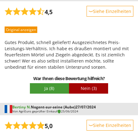
4,5
Siehe Einzelheiten
Robustheit
Original anzeigen
Leistung
Benutzerfreundlichkeit
Gutes Produkt, schnell geliefert! Ausgezeichnetes Preis-
Qualität / Preis
Leistungs-Verhältnis. Ich habe es draußen montiert und mit
feuerfestem Mörtel und Ziegeln abgedeckt. Es ist ziemlich
Schwierigkeitsgrad Zusammenbau
schwer! Wer es also selbst installieren möchte, sollte
Verpackung
unbedingt für einen stabilen Untergrund sorgen.
War Ihnen diese Bewertung hilfreich?
Ja
(8)
Nein
(3)
Bertiny N.
Nogent-sur-seine (Aube)
27/07/2024
Von AgriEuro geprüfter Einkauf
25/06/2024
5,0
Siehe Einzelheiten
Robustheit