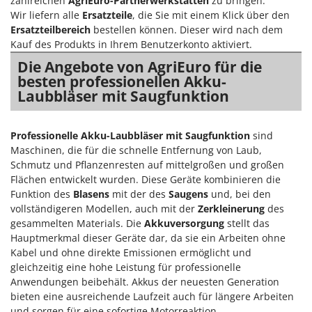
zahlreichen
AgriEuro-Partnerwerkstätten
zu bringen.
Tornado
Wir liefern alle
Ersatzteile
, die Sie mit einem Klick über den
Tre Spade
Ersatzteilbereich
bestellen können. Dieser wird nach dem
Kauf des Produkts in Ihrem Benutzerkonto aktiviert.
Trev - Abrek - TecnoVIR
Die Angebote von AgriEuro für die
Trotec
besten professionellen Akku-
Troy-Bilt
Laubbläser mit Saugfunktion
U
Udor
Professionelle Akku-Laubbläser mit Saugfunktion
sind
Maschinen, die für die schnelle Entfernung von Laub,
Unger
Schmutz und Pflanzenresten auf mittelgroßen und großen
Flächen entwickelt wurden. Diese Geräte kombinieren die
V
Verdemax
Funktion des
Blasens
mit der des
Saugens
und, bei den
vollständigeren Modellen, auch mit der
Zerkleinerung
des
Vesco
gesammelten Materials. Die
Akkuversorgung
stellt das
Volpi
Hauptmerkmal dieser Geräte dar, da sie ein Arbeiten ohne
Kabel und ohne direkte Emissionen ermöglicht und
W
gleichzeitig eine hohe Leistung für professionelle
Waldner
Anwendungen beibehält. Akkus der neuesten Generation
Weber
bieten eine ausreichende Laufzeit auch für längere Arbeiten
und sorgen für eine sofortige Motorreaktion.