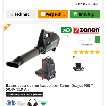
R-19
Omas
€ 197,48
exkl. MwSt.
Ompagrill
Technische Daten
Vergleichen Sie
Hinzufügen
Ooni
Oriental Koshin
ANGEBOT
Outdoorchef
8,0
P
Palazzetti
Industriell
Palumbo Pavi
(1)
5/5
Partisani
Paterlini
Philips
Pramac
Batteriebetriebener Laubbläser Zanon Dragos 900-T -
Prismafood
50.4V 15.9 Ah
Gratis-Zugaben von AgriEuro
R
R.G.V.