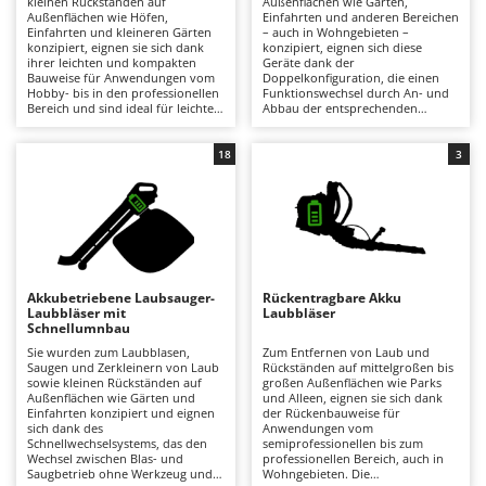
kleinen Rückständen auf
Außenflächen wie Gärten,
Astscheren
Ambrogio Robot
Außenflächen wie Höfen,
Einfahrten und anderen Bereichen
Einfahrten und kleineren Gärten
– auch in Wohngebieten –
Atemschutzgeräte
Annovi Reverberi
konzipiert, eignen sie sich dank
konzipiert, eignen sich diese
ihrer leichten und kompakten
Geräte dank der
Bauweise für Anwendungen vom
Doppelkonfiguration, die einen
Aufroller für Olivennetze
ANTHBOT
Hobby- bis in den professionellen
Funktionswechsel durch An- und
Bereich und sind ideal für leichte,
Abbau der entsprechenden
Aufschnittmaschinen
Archman
gelegentliche Arbeiten ebenso wie
Komponenten ermöglicht, sowohl
für intensivere und regelmäßige
für den Hobby- als auch für den
Auslegemulcher für Traktoren
Arco
Einsätze, auch in Wohngebieten.
semiprofessionellen Einsatz. Im
18
3
Die handgeführte Bauweise
Vergleich zu Modellen mit
Äxte - Beile und Spalthammer
Ardes
gewährleistet eine hohe
Schnellumschaltung ist die
Manövrierfähigkeit und schnelle
Konstruktion etwas aufwendiger,
Argo
Einsatzbereitschaft und ist damit
gewährleistet jedoch eine ebenso
B
besonders praktisch im Vergleich
effiziente und gezielte
Balkenmäher
Ariete
zu Rückenmodellen. Gegenüber
Arbeitsweise. Die Saug- und
elektrischen Geräten entfällt die
Häckselfunktion ermöglicht eine
on
Bandsägen
Artus
Einschränkung durch das Kabel,
vollständige Aufnahme der
während sie im Vergleich zu
Rückstände und erleichtert deren
Akkubetriebene Laubsauger-
Rückentragbare Akku
Batterieladegeräte - Starthilfegeräte
Benzin-Geräten leiser,
Entsorgung deutlich. Gegenüber
Attila
Laubbläser mit
Laubbläser
wartungsärmer und emissionsfrei
elektrischen Modellen bieten sie
Schnellumnbau
sind. Für eine optimale Leistung
mehr Bewegungsfreiheit, während
Baum- und Astscheren - manuell
Ausonia
empfiehlt es sich, den Akku auch
sie im Vergleich zu Benzin-Geräten
Sie wurden zum Laubblasen,
Zum Entfernen von Laub und
bei längeren Stillstandszeiten
emissionsfrei, leiser und
Saugen und Zerkleinern von Laub
Rückständen auf mittelgroßen bis
Baumscheren - pneumatisch
Awelco
geladen zu halten und bei Bedarf
wartungsärmer sind. Für eine
sowie kleinen Rückständen auf
großen Außenflächen wie Parks
auszutauschen, um die
optimale Leistung empfiehlt es
Außenflächen wie Gärten und
und Alleen, eignen sie sich dank
Baumstumpffräsen
Arbeitsautonomie zu erhalten.
sich, den Akku geladen zu halten
Einfahrten konzipiert und eignen
der Rückenbauweise für
B
und bei Bedarf auszutauschen, um
sich dank des
Anwendungen vom
Bindezangen - elektrisch
Baesso
die Arbeitsautonomie zu sichern.
Schnellwechselsystems, das den
semiprofessionellen bis zum
Wechsel zwischen Blas- und
professionellen Bereich, auch in
Bodenfräsen für Traktor
Bahco
Saugbetrieb ohne Werkzeug und
Wohngebieten. Die