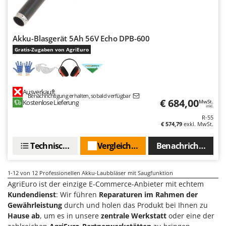
Spiralmac
Spring Protezione
Spyro
Akku-Blasgerät 5Ah 56V Echo DPB-600
Gratis-Zugaben von AgriEuro
Stanley
Stiga
Stocker
Ausverkauft
Sunseeker
Benachrichtigung erhalten, sobald verfügbar
€ 684,00
Kostenlose Lieferung
MwSt.
inkl.
T
R-55
€ 574,79
exkl. MwSt.
Tecla
TecnoGen
Technische Daten
Vergleichen Sie
Benachrichtigen S
Tellarini Pompe
Telwin
1-12
von 12 Professionellen Akku-Laubbläser mit Saugfunktion
AgriEuro ist der einzige E-Commerce-Anbieter mit echtem
Tenco
Kundendienst
: Wir führen
Reparaturen im Rahmen der
Tineco
Gewährleistung
durch und holen das Produkt bei Ihnen zu
Hause ab
, um es in unsere
zentrale Werkstatt
oder eine der
Titania