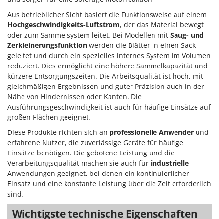
WIDU
Aus betrieblicher Sicht basiert die Funktionsweise auf einem
Wiper EcoRobot
Hochgeschwindigkeits-Luftstrom
, der das Material bewegt
Wolf Garten
oder zum Sammelsystem leitet. Bei Modellen mit
Saug- und
Zerkleinerungsfunktion
werden die Blätter in einen Sack
Wortex
geleitet und durch ein spezielles internes System im Volumen
Worx
reduziert. Dies ermöglicht eine höhere Sammelkapazität und
kürzere Entsorgungszeiten. Die Arbeitsqualität ist hoch, mit
Y
gleichmäßigen Ergebnissen und guter Präzision auch in der
Yard Force
Nähe von Hindernissen oder Kanten. Die
Ausführungsgeschwindigkeit ist auch für häufige Einsätze auf
Z
großen Flächen geeignet.
Zanon
Diese Produkte richten sich an
professionelle Anwender
und
Zephir
erfahrene Nutzer, die zuverlässige Geräte für häufige
ZGrills
Einsätze benötigen. Die gebotene Leistung und die
Zodiac
Verarbeitungsqualität machen sie auch für
industrielle
Anwendungen geeignet, bei denen ein kontinuierlicher
Zomax
Einsatz und eine konstante Leistung über die Zeit erforderlich
sind.
Wichtigste technische Eigenschaften