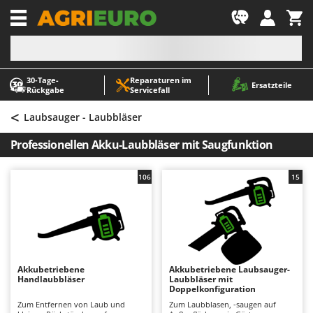
-1
30‑Tage-
Reparaturen im
A
A
Ersatzteile
Rückgabe
Servicefall
Abbeermaschinen - Traubenmühlen
ABAC
<
Abfüllgeräte
AgriEuro Premium
Laubsauger - Laubbläser
Akku Gartenscheren
AgriEuro TOP-LINE
Professionellen Akku-Laubbläser mit Saugfunktion
Akku Gras- und Strauchscheren
AGT
Akku-Stichsägen
Aima
106
15
Allzwecktransporter - Motorschubkarren
Airmec
Alu-Teleskopleitern
AL-KO
Anbaubagger Heckbagger für Traktoren
ALA 2000
Arbeitsschutzkleidung
Alce
Akkubetriebene
Akkubetriebene Laubsauger-
Handlaubbläser
Laubbläser mit
Aschesauger
Alpina
Doppelkonfiguration
Astkettensägen - Hochentaster
Ama
Zum Entfernen von Laub und
Zum Laubblasen, -saugen auf