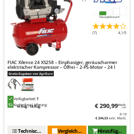
Hausgebrauch
(7)
4,1/5
FIAC Xilence 24 XS258 – Einphasiger, geräuscharmer
elektrischer Kompressor – Ölfrei – 2-PS-Motor – 24 l
Gratis-Zugaben von AgriEuro
Verfügbarkeit:
7
€ 290,99
Kostenlose Lieferung
MwSt.
14. Aug. - 18. Aug.
inkl.
R-19
€ 244,53
exkl. MwSt.
Technische Daten
Vergleichen Sie
Hinzufügen