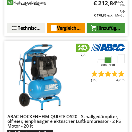
€ 212,84
Kostenlose Lieferung
MwSt.
Spiralmac
13. Aug. - 17. Aug.
inkl.
Spring Protezione
R-9
€ 178,86
exkl. MwSt.
Spyro
Technische Daten
Vergleichen Sie
Hinzufügen
Stanley
Stiga
Stocker
7,8
Sunseeker
Semi-Profi
T
Tecla
(29)
4,8/5
TecnoGen
Tellarini Pompe
Telwin
Tenco
ABAC HOCKENHEIM QUIETE OS20 - Schallgedämpfter,
Tineco
ölfreier, einphasiger elektrischer Luftkompressor - 2 PS
Motor - 20 lt
Titania