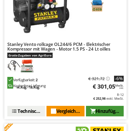
Omas
Ompagrill
Ooni
Oriental Koshin
Outdoorchef
Stanley Vento rollcage OL244/6 PCM - Elektrischer
Kompressor mit Wagen - Motor 1.5 PS - 24 Lt oilles
P
Palazzetti
Gratis-Zugaben von AgriEuro
Palumbo Pavi
Partisani
-6%
€ 321,72
Verfügbarkeit:
2
Paterlini
€ 301,05
Kostenlose Lieferung
MwSt.
14. Aug. - 18. Aug.
inkl.
Philips
R-12
Pramac
€ 252,98
exkl. MwSt.
Prismafood
Technische Daten
Vergleichen Sie
Hinzufügen
R
ANGEBOT
R.G.V.