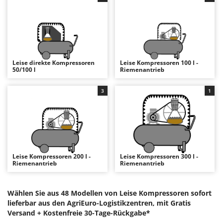
Astscheren
Ambrogio Robot
Atemschutzgeräte
Annovi Reverberi
Aufroller für Olivennetze
ANTHBOT
Aufschnittmaschinen
Archman
Leise direkte Kompressoren
Leise Kompressoren 100 l -
Auslegemulcher für Traktoren
Arco
50/100 l
Riemenantrieb
Äxte - Beile und Spalthammer
Ardes
3
1
Argo
B
Balkenmäher
Ariete
Bandsägen
Artus
Batterieladegeräte - Starthilfegeräte
Attila
Baum- und Astscheren - manuell
Ausonia
Leise Kompressoren 200 l -
Leise Kompressoren 300 l -
Riemenantrieb
Riemenantrieb
Baumscheren - pneumatisch
Awelco
Baumstumpffräsen
B
Wählen Sie aus 48 Modellen von Leise Kompressoren sofort
Bindezangen - elektrisch
Baesso
lieferbar aus den AgriEuro-Logistikzentren, mit Gratis
Versand +
Kostenfreie 30-Tage-Rückgabe*
Bodenfräsen für Traktor
Bahco