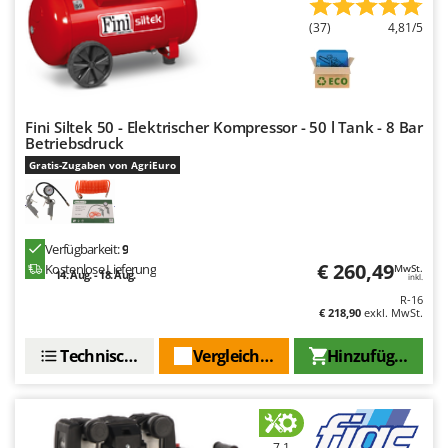
(37)
4,81/5
Fini Siltek 50 - Elektrischer Kompressor - 50 l Tank - 8 Bar
Betriebsdruck
Gratis-Zugaben von AgriEuro
Verfügbarkeit:
9
€ 260,49
Kostenlose Lieferung
MwSt.
14. Aug. - 18. Aug.
inkl.
R-16
€ 218,90
exkl. MwSt.
Technische Daten
Vergleichen Sie
Hinzufügen
7,1