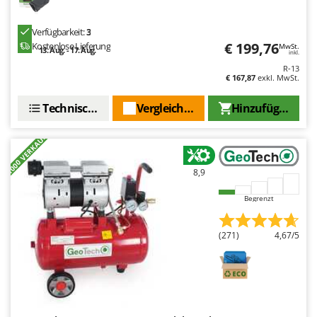
Verfügbarkeit:
3
€ 199,76
Kostenlose Lieferung
MwSt.
13. Aug. - 17. Aug.
inkl.
R-13
€ 167,87
exkl. MwSt.
Technische Daten
Vergleichen Sie
Hinzufügen
+1000 VERKAUFT
8,9
Begrenzt
(271)
4,67/5