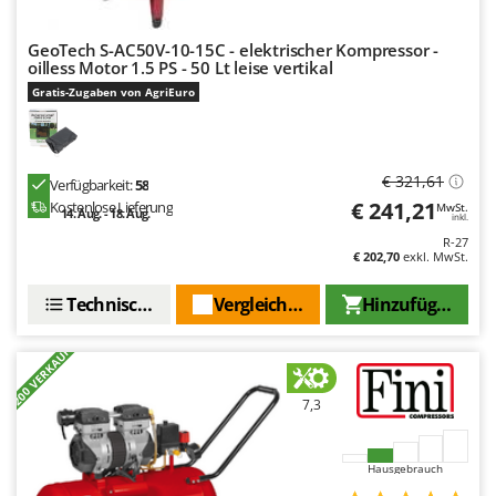
WIDU
Wiper EcoRobot
GeoTech S-AC50V-10-15C - elektrischer Kompressor -
oilless Motor 1.5 PS - 50 Lt leise vertikal
Wolf Garten
Gratis-Zugaben von AgriEuro
Wortex
Worx
€ 321,61
Verfügbarkeit:
58
Y
Yard Force
€ 241,21
Kostenlose Lieferung
MwSt.
14. Aug. - 18. Aug.
inkl.
R-27
Z
€ 202,70
exkl. MwSt.
Zanon
Zephir
Technische Daten
Vergleichen Sie
Hinzufügen
ZGrills
+200 VERKAUFT
Zodiac
Zomax
7,3
Hausgebrauch