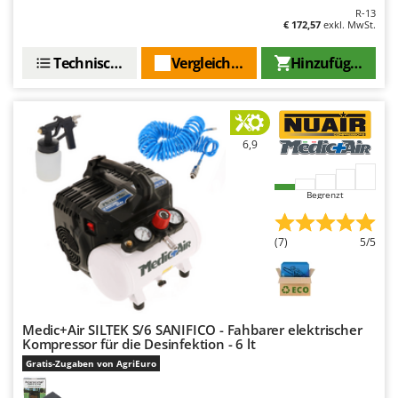
R-13
€ 172,57
exkl. MwSt.
Technische Daten
Vergleichen Sie
Hinzufügen
6,9
Begrenzt
(7)
5/5
Medic+Air SILTEK S/6 SANIFICO - Fahbarer elektrischer
Kompressor für die Desinfektion - 6 lt
Gratis-Zugaben von AgriEuro