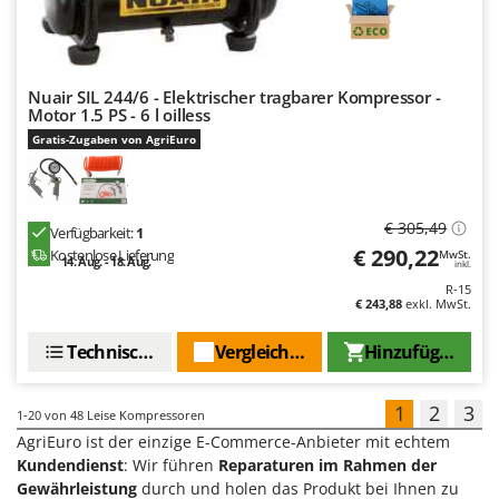
Nuair SIL 244/6 - Elektrischer tragbarer Kompressor -
Motor 1.5 PS - 6 l oilless
Gratis-Zugaben von AgriEuro
€ 305,49
Verfügbarkeit:
1
€ 290,22
Kostenlose Lieferung
MwSt.
14. Aug. - 18. Aug.
inkl.
R-15
€ 243,88
exkl. MwSt.
Technische Daten
Vergleichen Sie
Hinzufügen
1
2
3
1-20
von 48 Leise Kompressoren
AgriEuro ist der einzige E-Commerce-Anbieter mit echtem
Kundendienst
: Wir führen
Reparaturen im Rahmen der
Gewährleistung
durch und holen das Produkt bei Ihnen zu