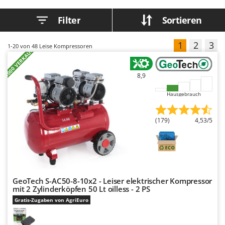
Bodenreinigungsmaschinen
Barbieri
Filter
Sortieren
Brutmaschinen Inkubatoren
Batavia
Bürsten für den Außenbereich
Benassi
1
2
3
1-20
von 48 Leise Kompressoren
+1000 VERKAUFT
Beper
D
Dampfreiniger und Dampfbesen
Berkel
8,9
Bernardi
E
Hausgebrauch
Einachsschlepper
Bertolini Pumps
Elektrische Tauchpumpen
Besser Vacuum
(179)
4,53/5
Erdbohrer
Bestway
Erntenetze für Obst und Oliven
Beta tools
Bissell
F
Feder Grubber
Black & Decker
GeoTech S-AC50-8-10x2 - Leiser elektrischer Kompressor
Feldspritzen für Pflanzenschutz
BlackStone
mit 2 Zylinderköpfen 50 Lt oilless - 2 PS
Fensterreiniger
Gratis-Zugaben von AgriEuro
Blue Bird
Fleischwolf
Bomet