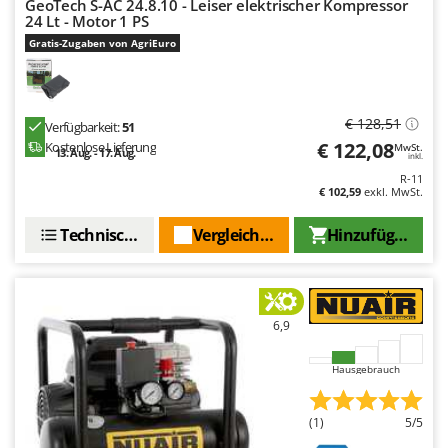
GeoTech S-AC 24.8.10 - Leiser elektrischer Kompressor
24 Lt - Motor 1 PS
Gratis-Zugaben von AgriEuro
€ 128,51
Verfügbarkeit:
51
€ 122,08
Kostenlose Lieferung
MwSt.
13. Aug. - 17. Aug.
inkl.
R-11
€ 102,59
exkl. MwSt.
Technische Daten
Vergleichen Sie
Hinzufügen
6,9
Hausgebrauch
(1)
5/5