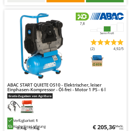
7,8
Semi-Profi
(2)
4,92/5
ABAC START QUIETE OS10 - Elektrischer, leiser
Einphasen-Kompressor - Öl-frei - Motor 1 PS - 6 l
Gratis-Zugaben von AgriEuro
Verfügbarkeit:
1
€ 205,36
Kostenlose Lieferung
MwSt.
13. Aug. - 17. Aug.
inkl.