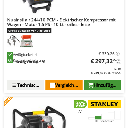
Mowox
MTD
Nuair sil air 244/10 PCM - Elektrischer Kompressor mit
Wagen - Motor 1.5 PS - 10 Lt - oilles - leise
N
New O.M.R.A.
Gratis-Zugaben von AgriEuro
Nilfisk
Ninja
€ 330,26
Novatec
Verfügbarkeit:
1
€ 297,32
Kostenlose Lieferung
MwSt.
14. Aug. - 18. Aug.
Novital
inkl.
R-10
NuAir
€ 249,85
exkl. MwSt.
NuovaFac
Technische Daten
Vergleichen Sie
Hinzufügen
O
Officine Savioli
ANGEBOT
Oliviero
7,1
Olix
Hausgebrauch
OMA