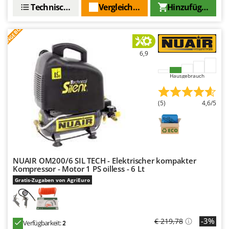
Santos
Technische Daten
Vergleichen Sie
Hinzufügen
Sbaraglia
ANGEBOT
Schnitzer
Seven Italy
6,9
Shark
Hausgebrauch
Shindaiwa
Silky
(5)
4,6/5
Simatech
Sirman
Skil
Smartwood
NUAIR OM200/6 SIL TECH - Elektrischer kompakter
Kompressor - Motor 1 PS oilless - 6 Lt
Smeg
Gratis-Zugaben von AgriEuro
Snapper
Solidur
Spice Electronics
-3%
€ 219,78
Verfügbarkeit:
2