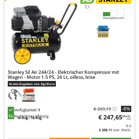
Rato
7,1
Reber
Hausgebrauch
Redback
Resto Italia
Ribimex
Ripartrak
Ritter
River Systems
Stanley Sil Air 244/24 - Elektrischer Kompressor mit
Wagen - Motor 1.5 PS, 24 Lt, oilless, leise
Robomow
Gratis-Zugaben von AgriEuro
Rossofuoco
Rover Pompe
Royal Food
-8%
€ 269,19
Verfügbarkeit:
1
Ryobi
€ 247,65
Kostenlose Lieferung
MwSt.
14. Aug. - 18. Aug.
inkl.
R-0
S
€ 208,11
exkl. MwSt.
S.T.P.