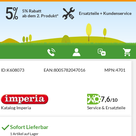
5% Rabatt
Ersatzteile + Kundenservice
ab dem 2. Produkt*
n
Imperia Pasta Presto
ID:
K608073
EAN:
8005782047016
MPN:
4701
7,6
/10
Katalog Imperia
Service & Ersatzteile
Sofort Lieferbar
1 Artikel auf Lager