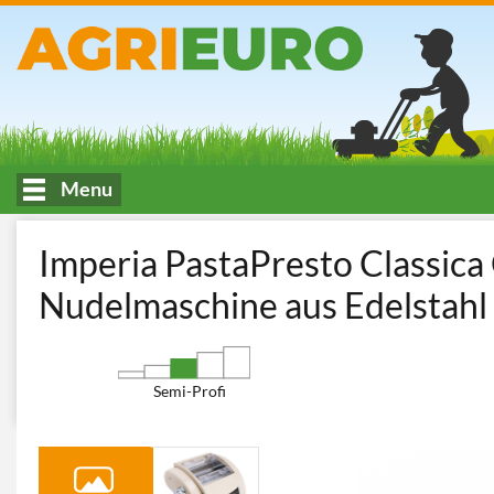
Menu
HOME
Küche und Verarbeitung von Lebensmitteln
Nudelmasc
Imperia PastaPresto Classica
Nudelmaschine aus Edelstahl
Semi-Profi