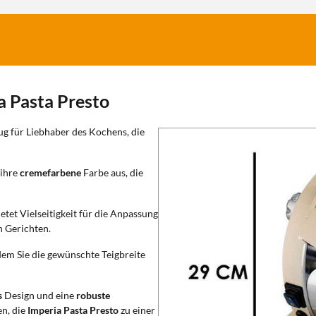
a Pasta Presto
g für Liebhaber des Kochens, die
 ihre
cremefarbene
Farbe aus, die
bietet Vielseitigkeit für die Anpassung
n Gerichten.
 dem Sie die gewünschte Teigbreite
s
Design und eine
robuste
n, die
Imperia Pasta Presto
zu einer