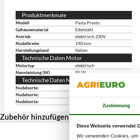
Produktmerkmale
Modell
Pasta Presto
Gehäusematerial
Edelstahl
Antrieb
elektrisch 230V
Nudelbreite
140 mm
Herstellungsland
Italien
Technische Daten Motor
Motortyp
elektrisch
Nennleistung (W)
85 W
Technische Daten Mähwerk
Nudelsorte:
Lasagneblätter
Nudelsorte:
Tagliatelle
Nudelsorte:
Tagliatelline
Zustimmung
Zubehör hinzufügen und Rabatt erhalten
Diese Webseite verwendet 
Wir verwenden Cookies, um I