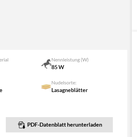
rial
Nennleistung (W)
85 W
Nudelsorte:
ne
Lasagneblätter
PDF-Datenblatt herunterladen