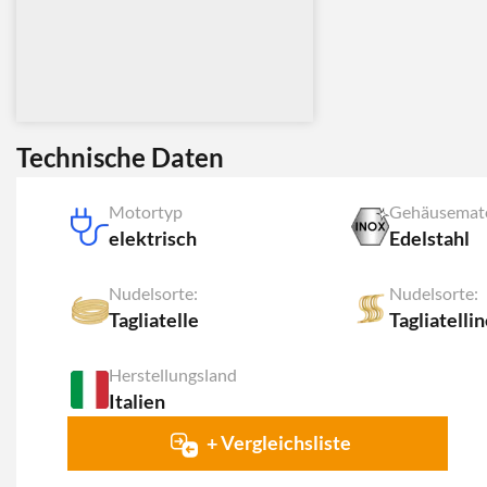
Technische Daten
Motortyp
Gehäusemate
elektrisch
Edelstahl
Nudelsorte:
Nudelsorte:
Tagliatelle
Tagliatelli
Herstellungsland
Italien
+ Vergleichsliste